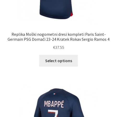
Replika Moški nogometni dresi kompleti Paris Saint-
Germain PSG Domači 23-24 Kratek Rokav Sergio Ramos 4
€
37.55
Ta
Select options
izdelek
ima
več
različic.
Možnosti
lahko
izberete
na
strani