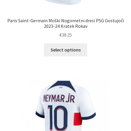
Paris Saint-Germain Moški Nogometni dresi PSG Gostujoči
2023-24 Kratek Rokav
€
38.25
Ta
Select options
izdelek
ima
več
različic.
Možnosti
lahko
izberete
na
strani
izdelka