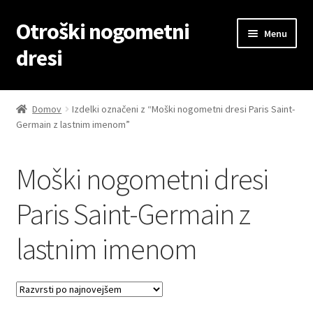
Otroški nogometni
Skip
Skip
Menu
to
to
dresi
navigation
content
Domov
Domov
Izdelki označeni z “Moški nogometni dresi Paris Saint-
Germain z lastnim imenom”
Blog
Kontaktiraj nas
Moški nogometni dresi
Košarica
Paris Saint-Germain z
lastnim imenom
Moj račun
Trgovina
Zaključek nakupa