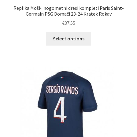
Replika Moški nogometni dresi kompleti Paris Saint-
Germain PSG Domači 23-24 Kratek Rokav
€
37.55
Ta
Select options
izdelek
ima
več
različic.
Možnosti
lahko
izberete
na
strani
izdelka