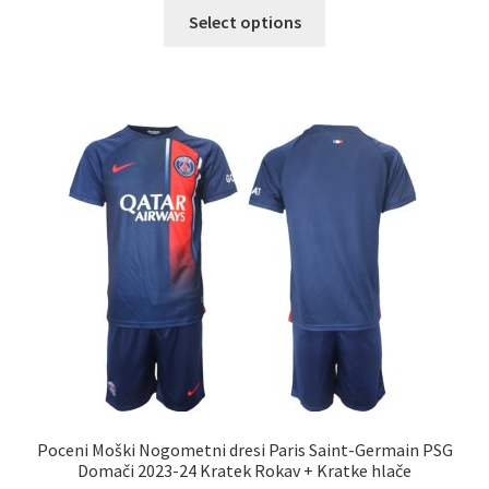
Ta
Select options
izdelek
ima
več
različic.
Možnosti
lahko
izberete
na
strani
izdelka
Poceni Moški Nogometni dresi Paris Saint-Germain PSG
Domači 2023-24 Kratek Rokav + Kratke hlače