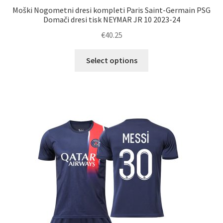
Moški Nogometni dresi kompleti Paris Saint-Germain PSG
Domači dresi tisk NEYMAR JR 10 2023-24
€
40.25
Ta
Select options
izdelek
ima
več
različic.
Možnosti
lahko
izberete
na
strani
izdelka