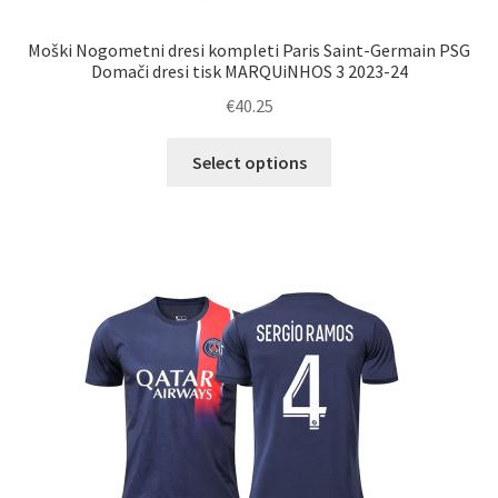
Moški Nogometni dresi kompleti Paris Saint-Germain PSG
Domači dresi tisk MARQUiNHOS 3 2023-24
€
40.25
Ta
Select options
izdelek
ima
več
različic.
Možnosti
lahko
izberete
na
strani
izdelka