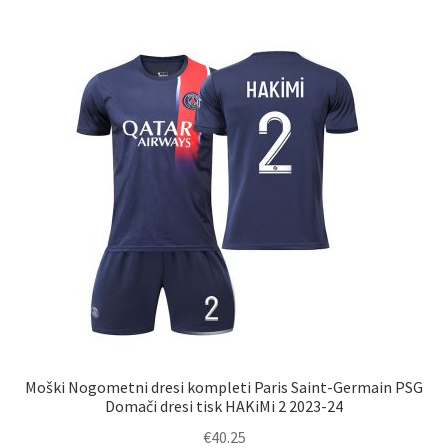
različic.
Možnosti
lahko
izberete
na
strani
izdelka
Moški Nogometni dresi kompleti Paris Saint-Germain PSG
Domači dresi tisk HAKiMi 2 2023-24
€
40.25