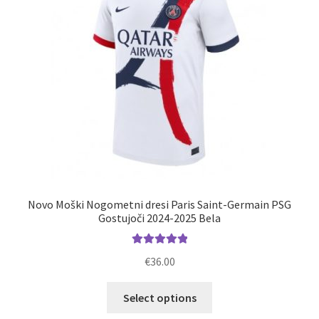
na
strani
izdelka
Novo Moški Nogometni dresi Paris Saint-Germain PSG
Gostujoči 2024-2025 Bela
Ocenjeno
€
36.00
5.00
od 5
Ta
Select options
izdelek