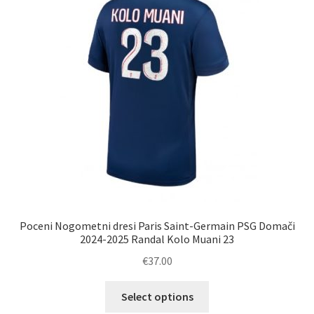
lahko
izberete
na
strani
izdelka
Poceni Nogometni dresi Paris Saint-Germain PSG Domači
2024-2025 Randal Kolo Muani 23
€
37.00
Ta
Select options
izdelek