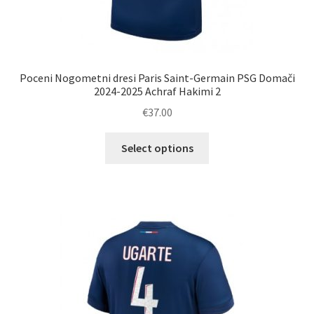
Poceni Nogometni dresi Paris Saint-Germain PSG Domači
2024-2025 Achraf Hakimi 2
€
37.00
Ta
Select options
izdelek
ima
več
različic.
Možnosti
lahko
izberete
na
strani