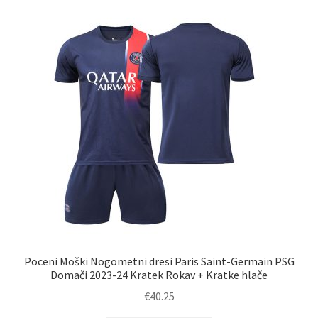
različic.
Možnosti
lahko
izberete
na
strani
izdelka
Poceni Moški Nogometni dresi Paris Saint-Germain PSG
Domači 2023-24 Kratek Rokav + Kratke hlače
€
40.25