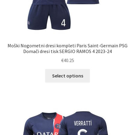
Moški Nogometni dresi kompleti Paris Saint-Germain PSG
Domači dresi tisk SERGIO RAMOS 4 2023-24
€
40.25
Ta
Select options
izdelek
ima
več
različic.
Možnosti
lahko
izberete
na