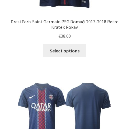
Dresi Paris Saint Germain PSG Domači 2017-2018 Retro
Kratek Rokav
€
38.00
Ta
Select options
izdelek
ima
več
različic.
Možnosti
lahko
izberete
na
strani
izdelka