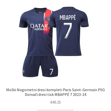
Možnosti
lahko
izberete
na
strani
izdelka
Moški Nogometni dresi kompleti Paris Saint-Germain PSG
Domači dresi tisk MBAPPÉ 7 2023-24
€
40.25