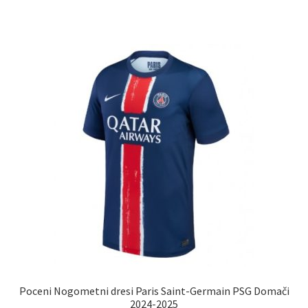
ima
več
različic.
Možnosti
lahko
izberete
na
strani
izdelka
Poceni Nogometni dresi Paris Saint-Germain PSG Domači
2024-2025