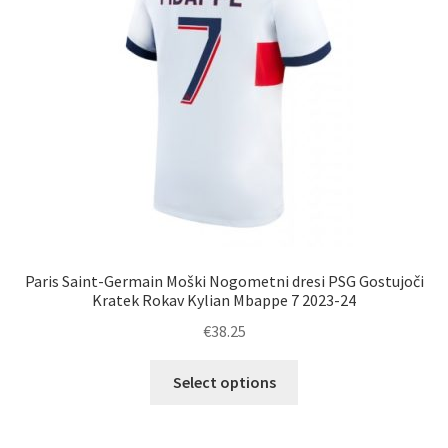
na
strani
izdelka
Paris Saint-Germain Moški Nogometni dresi PSG Gostujoči
Kratek Rokav Kylian Mbappe 7 2023-24
€
38.25
Ta
Select options
izdelek
ima
več