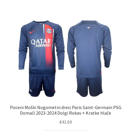
ima
več
različic.
Možnosti
lahko
izberete
na
strani
izdelka
Poceni Moški Nogometni dresi Paris Saint-Germain PSG
Domači 2023-2024 Dolgi Rokav + Kratke hlače
€
41.69