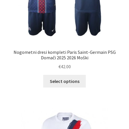
Nogometni dresi kompleti Paris Saint-Germain PSG
Domači 2025 2026 Moški
€
42.00
Ta
Select options
izdelek
ima
več
različic.
Možnosti
lahko
izberete