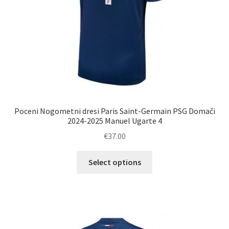
izdelka
Poceni Nogometni dresi Paris Saint-Germain PSG Domači
2024-2025 Manuel Ugarte 4
€
37.00
Ta
Select options
izdelek
ima
več
različic.
Možnosti