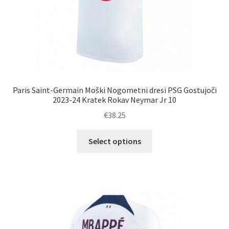
Paris Saint-Germain Moški Nogometni dresi PSG Gostujoči
2023-24 Kratek Rokav Neymar Jr 10
€
38.25
Ta
Select options
izdelek
ima
več
različic.
Možnosti
lahko
izberete