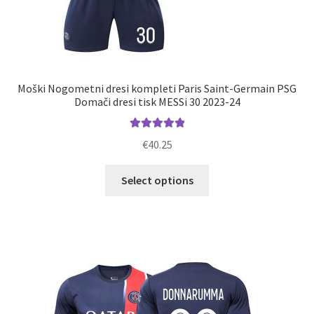
Moški Nogometni dresi kompleti Paris Saint-Germain PSG
Domači dresi tisk MESSi 30 2023-24
Ocenjeno
€
40.25
5.00
od 5
Ta
Select options
izdelek
ima
več
različic.
Možnosti
lahko
izberete
na