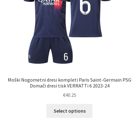
strani
izdelka
Moški Nogometni dresi kompleti Paris Saint-Germain PSG
Domači dresi tisk VERRATTi 6 2023-24
€
40.25
Ta
Select options
izdelek
ima
več
različic.