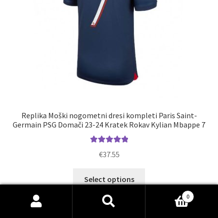
izdelka
Replika Moški nogometni dresi kompleti Paris Saint-
Germain PSG Domači 23-24 Kratek Rokav Kylian Mbappe 7
Ocenjeno
€
37.55
5.00
od 5
Ta
Select options
izdelek
0
ima
Išči:
Iskanje
več