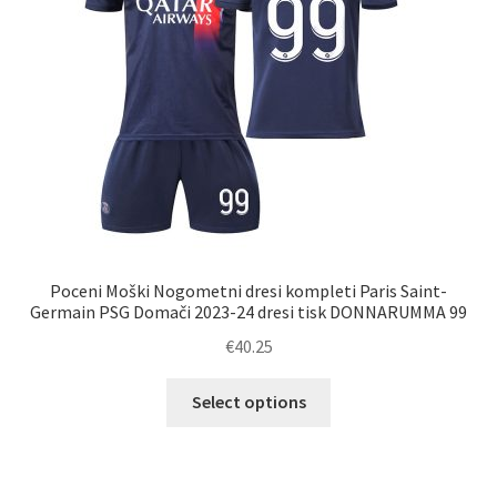
strani
izdelka
Poceni Moški Nogometni dresi kompleti Paris Saint-
Germain PSG Domači 2023-24 dresi tisk DONNARUMMA 99
€
40.25
Ta
Select options
izdelek
ima
več