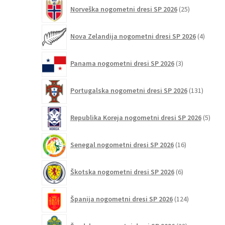
25
Norveška nogometni dresi SP 2026
25
izdelkov
4
Nova Zelandija nogometni dresi SP 2026
4
izdelki
3
Panama nogometni dresi SP 2026
3
izdelki
131
Portugalska nogometni dresi SP 2026
131
izdelko
5
Republika Koreja nogometni dresi SP 2026
5
izdel
16
Senegal nogometni dresi SP 2026
16
izdelkov
6
Škotska nogometni dresi SP 2026
6
izdelkov
124
Španija nogometni dresi SP 2026
124
izdelkov
23