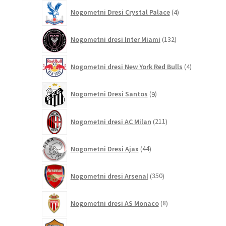
4
Nogometni Dresi Crystal Palace
4
izdelki
132
Nogometni dresi Inter Miami
132
izdelkov
4
Nogometni dresi New York Red Bulls
4
izdelki
9
Nogometni Dresi Santos
9
izdelkov
211
Nogometni dresi AC Milan
211
izdelkov
44
Nogometni Dresi Ajax
44
izdelkov
350
Nogometni dresi Arsenal
350
izdelkov
8
Nogometni dresi AS Monaco
8
izdelkov
121