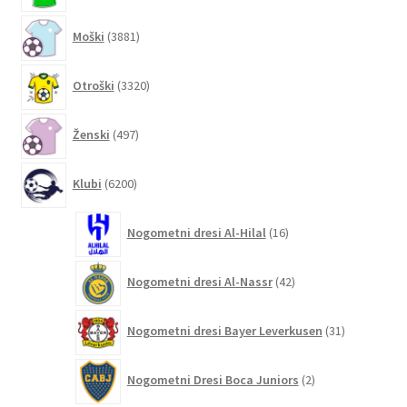
3881
Moški
3881
izdelkov
3320
Otroški
3320
izdelkov
497
Ženski
497
izdelkov
6200
Klubi
6200
izdelkov
16
Nogometni dresi Al-Hilal
16
izdelkov
42
Nogometni dresi Al-Nassr
42
izdelkov
31
Nogometni dresi Bayer Leverkusen
31
izdelkov
2
Nogometni Dresi Boca Juniors
2
izdelka