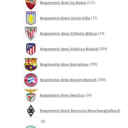
Nogometni dresi As Roma
121
izdelkov
71
Nogometni Dresi Aston Villa
71
izdelkov
24
Nogometni dresi Athletic Bilbao
24
izdelkov
184
Nogometni dresi Atletico Madrid
184
izdelkov
695
Nogometni dresi Barcelona
695
izdelkov
306
Nogometni dresi Bayern Munich
306
izdelkov
26
Nogometni Dresi Benfica
26
izdelkov
Nogometni Dresi Borussia Monchengladbach
8
8
izdelkov