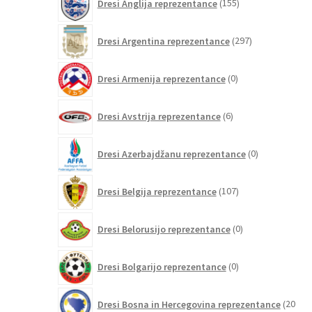
Dresi Anglija reprezentance
155
izdelkov
297
Dresi Argentina reprezentance
297
izdelkov
0
Dresi Armenija reprezentance
0
izdelkov
6
Dresi Avstrija reprezentance
6
izdelkov
0
Dresi Azerbajdžanu reprezentance
0
izdelkov
107
Dresi Belgija reprezentance
107
izdelkov
0
Dresi Belorusijo reprezentance
0
izdelkov
0
Dresi Bolgarijo reprezentance
0
izdelkov
Dresi Bosna in Hercegovina reprezentance
20