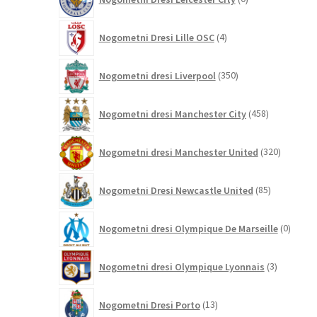
izdelkov
4
Nogometni Dresi Lille OSC
4
izdelki
350
Nogometni dresi Liverpool
350
izdelkov
458
Nogometni dresi Manchester City
458
izdelkov
320
Nogometni dresi Manchester United
320
izdelkov
85
Nogometni Dresi Newcastle United
85
izdelkov
0
Nogometni dresi Olympique De Marseille
0
izdelk
3
Nogometni dresi Olympique Lyonnais
3
izdelki
13
Nogometni Dresi Porto
13
izdelkov