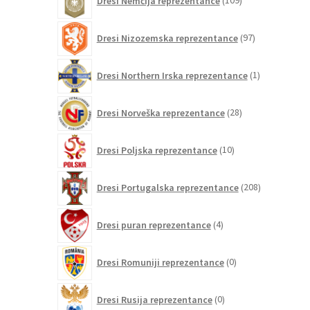
Dresi Nemčija reprezentance
109
izdelkov
97
Dresi Nizozemska reprezentance
97
izdelkov
1
Dresi Northern Irska reprezentance
1
izdelek
28
Dresi Norveška reprezentance
28
izdelkov
10
Dresi Poljska reprezentance
10
izdelkov
208
Dresi Portugalska reprezentance
208
izdelkov
4
Dresi puran reprezentance
4
izdelki
0
Dresi Romuniji reprezentance
0
izdelkov
0
Dresi Rusija reprezentance
0
izdelkov