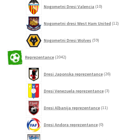
10
Nogometni Dresi Valencia
10
izdelkov
12
Nogometni dresi West Ham United
12
izdelkov
59
Nogometni Dresi Wolves
59
izdelkov
2042
Reprezentance
2042
izdelkov
26
Dresi Japonska reprezentance
26
izdelkov
3
Dresi Venezuela reprezentance
3
izdelki
11
Dresi Albanija reprezentance
11
izdelkov
0
Dresi Andora reprezentance
0
izdelkov
155