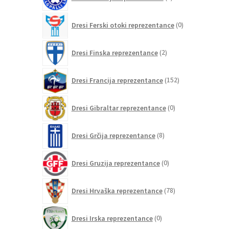
izdelkov
0
Dresi Ferski otoki reprezentance
0
izdelkov
2
Dresi Finska reprezentance
2
izdelka
152
Dresi Francija reprezentance
152
izdelkov
0
Dresi Gibraltar reprezentance
0
izdelkov
8
Dresi Grčija reprezentance
8
izdelkov
0
Dresi Gruzija reprezentance
0
izdelkov
78
Dresi Hrvaška reprezentance
78
izdelkov
0
Dresi Irska reprezentance
0
izdelkov