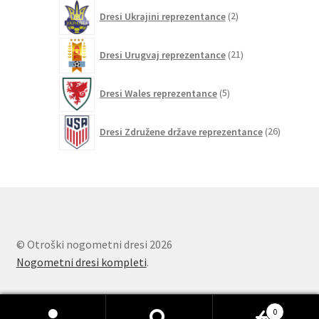
2
Dresi Ukrajini reprezentance
2
izdelka
21
Dresi Urugvaj reprezentance
21
izdelkov
5
Dresi Wales reprezentance
5
izdelkov
26
Dresi Združene države reprezentance
26
izdelkov
© Otroški nogometni dresi 2026
Nogometni dresi kompleti
.
0