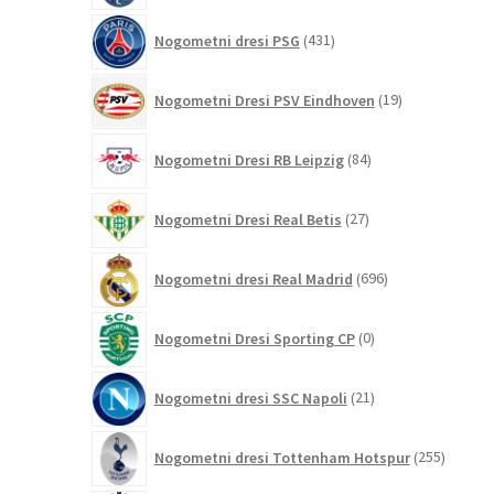
431
Nogometni dresi PSG
431
izdelkov
19
Nogometni Dresi PSV Eindhoven
19
izdelkov
84
Nogometni Dresi RB Leipzig
84
izdelkov
27
Nogometni Dresi Real Betis
27
izdelkov
696
Nogometni dresi Real Madrid
696
izdelkov
0
Nogometni Dresi Sporting CP
0
izdelkov
21
Nogometni dresi SSC Napoli
21
izdelkov
255
Nogometni dresi Tottenham Hotspur
255
izdelko