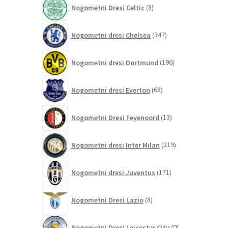
8
Nogometni Dresi Celtic
8
izdelkov
347
Nogometni dresi Chelsea
347
izdelkov
196
Nogometni dresi Dortmund
196
izdelkov
68
Nogometni dresi Everton
68
izdelkov
13
Nogometni Dresi Feyenoord
13
izdelkov
219
Nogometni dresi Inter Milan
219
izdelkov
171
Nogometni dresi Juventus
171
izdelkov
8
Nogometni Dresi Lazio
8
izdelkov
0
Nogometni Dresi Leicester City
0