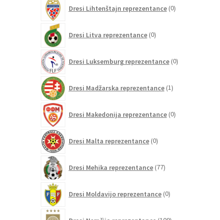
0
Dresi Lihtenštajn reprezentance
0
izdelkov
0
Dresi Litva reprezentance
0
izdelkov
0
Dresi Luksemburg reprezentance
0
izdelkov
1
Dresi Madžarska reprezentance
1
izdelek
0
Dresi Makedonija reprezentance
0
izdelkov
0
Dresi Malta reprezentance
0
izdelkov
77
Dresi Mehika reprezentance
77
izdelkov
0
Dresi Moldavijo reprezentance
0
izdelkov
109