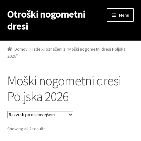
Otroški nogometni
Skip
Skip
Menu
to
to
dresi
navigation
content
Domov
Domov
Izdelki označeni z “Moški nogometni dresi Poljska
2026”
Blog
Kontaktiraj nas
Moški nogometni dresi
Košarica
Poljska 2026
Moj račun
Trgovina
Sorted
Showing all 2 results
by
Zaključek nakupa