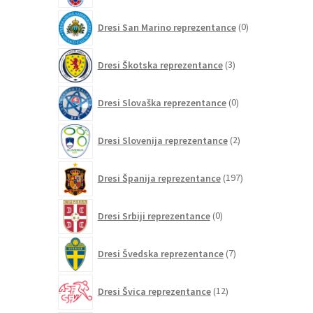
0
Dresi San Marino reprezentance
0
izdelkov
3
Dresi Škotska reprezentance
3
izdelki
0
Dresi Slovaška reprezentance
0
izdelkov
2
Dresi Slovenija reprezentance
2
izdelka
197
Dresi Španija reprezentance
197
izdelkov
0
Dresi Srbiji reprezentance
0
izdelkov
7
Dresi Švedska reprezentance
7
izdelkov
12
Dresi Švica reprezentance
12
izdelkov