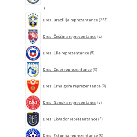
20
izdelkov
223
Dresi Brazilija reprezentance
223
izdelkov
2
Dresi Češčina reprezentance
2
izdelka
5
Dresi Čile reprezentance
5
izdelkov
0
Dresi Ciper reprezentance
0
izdelkov
0
Dresi Črna gora reprezentance
0
izdelkov
3
Dresi Danska reprezentance
3
izdelki
3
Dresi Ekvador reprezentance
3
izdelki
0
Dresi Estonija reprezentance
0