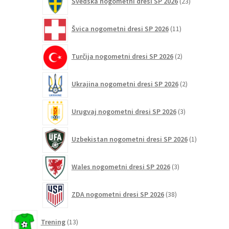
Švedska nogometni dresi SP 2026
23
izdelkov
11
Švica nogometni dresi SP 2026
11
izdelkov
2
Turčija nogometni dresi SP 2026
2
izdelka
2
Ukrajina nogometni dresi SP 2026
2
izdelka
3
Urugvaj nogometni dresi SP 2026
3
izdelki
1
Uzbekistan nogometni dresi SP 2026
1
izdelek
3
Wales nogometni dresi SP 2026
3
izdelki
38
ZDA nogometni dresi SP 2026
38
izdelkov
13
Trening
13
izdelkov