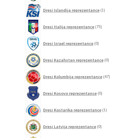
1
Dresi Islandija reprezentance
1
izdelek
75
Dresi Italija reprezentance
75
izdelkov
0
Dresi Izrael reprezentance
0
izdelkov
0
Dresi Kazahstan reprezentance
0
izdelkov
47
Dresi Kolumbija reprezentance
47
izdelkov
0
Dresi Kosovo reprezentance
0
izdelkov
1
Dresi Kostarika reprezentance
1
izdelek
0
Dresi Latvija reprezentance
0
izdelkov