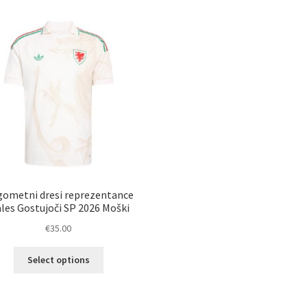
ometni dresi reprezentance
les Gostujoči SP 2026 Moški
€
35.00
Ta
Select options
izdelek
ima
več