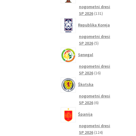
nogometni dresi
131
SP 2026
131
izdelkov
Republika Koreja
nogometni dresi
5
SP 2026
5
izdelkov
Senegal
nogometni dresi
16
SP 2026
16
izdelkov
Škotska
nogometni dresi
6
SP 2026
6
izdelkov
Španija
nogometni dresi
124
SP 2026
124