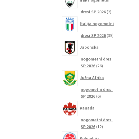
Irak nogometni
2
dresi SP 2026
2
izdelka
Italija nogometni
39
dresi SP 2026
39
izdelkov
Japonska
nogometni dresi
26
SP 2026
26
izdelkov
Južna Afrika
nogometni dresi
6
SP 2026
6
izdelkov
Kanada
nogometni dresi
12
SP 2026
12
izdelkov
Kolumbija