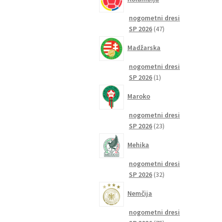
nogometni dresi
47
SP 2026
47
izdelkov
Madžarska
nogometni dresi
1
SP 2026
1
izdelek
Maroko
nogometni dresi
23
SP 2026
23
izdelkov
Mehika
nogometni dresi
32
SP 2026
32
izdelkov
Nemčija
nogometni dresi