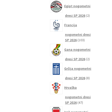
izdelkov
Egipt nogometni
2
dresi SP 2026
2
izdelka
Francija
nogometni dresi
103
SP 2026
103
izdelki
Gana nogometni
2
dresi SP 2026
2
izdelka
Grčija nogometni
8
dresi SP 2026
8
izdelkov
Hrvaška
nogometni dresi
47
SP 2026
47
izdelkov