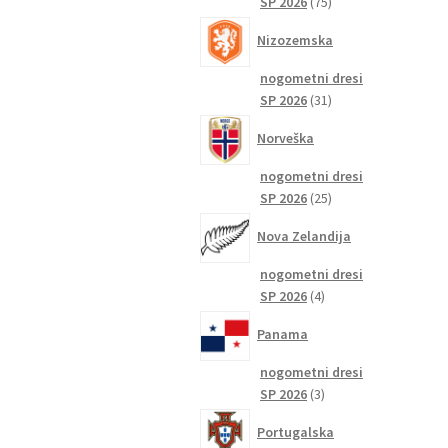
75
SP 2026
75
izdelkov
Nizozemska
nogometni dresi
31
SP 2026
31
izdelkov
Norveška
nogometni dresi
25
SP 2026
25
izdelkov
Nova Zelandija
nogometni dresi
4
SP 2026
4
izdelki
Panama
nogometni dresi
3
SP 2026
3
izdelki
Portugalska