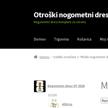
Otroški nogometni dres
Skip
Skip
to
to
Nogometni dresi kompleti za otroke
navigation
content
Domov
Trgovina
Košarica
Moj 
Domov
Blog
Kontaktiraj nas
Košarica
Moj ra
Domov
Izdelki označeni z “Moški nogometni 
M
Nogometni dresi SP 2026
1223
1223
izdelkov
Alžirija