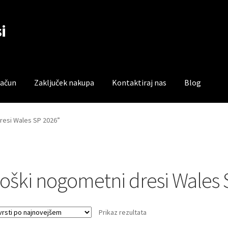
i
račun
Zaključek nakupa
Kontaktiraj nas
Blog
čun
Trgovina
Zaključek nakupa
dresi Wales SP 2026”
oški nogometni dresi Wales 
Prikaz rezultata