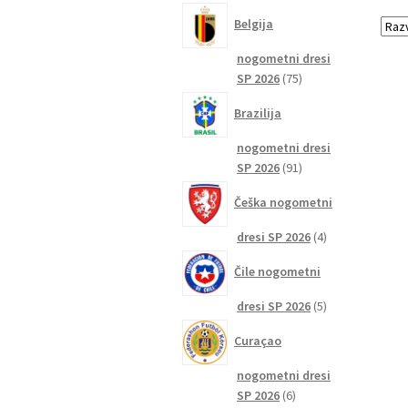
izdelkov
Belgija
nogometni dresi
75
SP 2026
75
izdelkov
Brazilija
nogometni dresi
91
SP 2026
91
izdelkov
Češka nogometni
4
dresi SP 2026
4
izdelki
Čile nogometni
5
dresi SP 2026
5
izdelkov
Curaçao
nogometni dresi
6
SP 2026
6