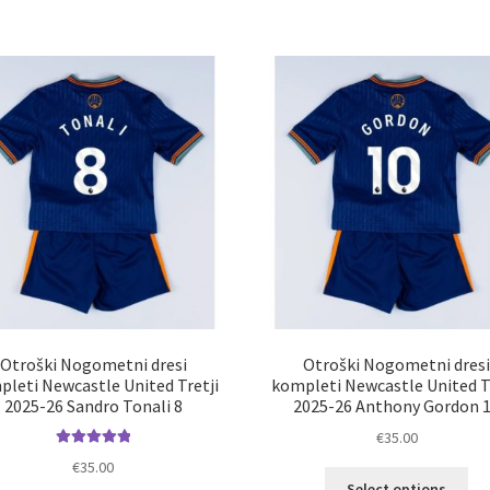
ima
im
več
ve
različic.
razl
Možnosti
Mož
lahko
lah
izberete
izb
na
na
strani
str
izdelka
izd
Otroški Nogometni dresi
Otroški Nogometni dres
leti Newcastle United Tretji
kompleti Newcastle United T
2025-26 Sandro Tonali 8
2025-26 Anthony Gordon 
€
35.00
Ocenjeno
€
35.00
Ta
5.00
od 5
Select options