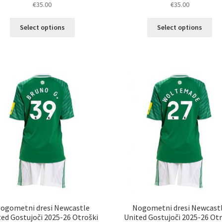
€
35.00
€
35.00
Ta
Ta
Select options
Select options
izdelek
izd
ima
im
več
ve
različic.
razl
Možnosti
Mož
lahko
lah
izberete
izb
na
na
strani
str
izdelka
izd
ogometni dresi Newcastle
Nogometni dresi Newcast
ted Gostujoči 2025-26 Otroški
United Gostujoči 2025-26 Otr