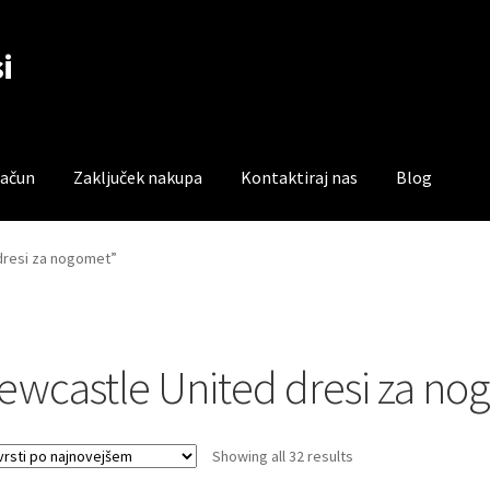
i
račun
Zaključek nakupa
Kontaktiraj nas
Blog
čun
Trgovina
Zaključek nakupa
 dresi za nogomet”
ewcastle United dresi za no
Sorted
Showing all 32 results
by