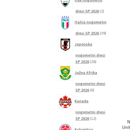
Irak nogometni
2
dresi SP 2026
2
izdelka
Italija nogometni
39
dresi SP 2026
39
izdelkov
Japonska
nogometni dresi
26
SP 2026
26
izdelkov
Južna Afrika
nogometni dresi
6
SP 2026
6
izdelkov
Kanada
nogometni dresi
12
SP 2026
12
N
izdelkov
Uni
Kolumbija