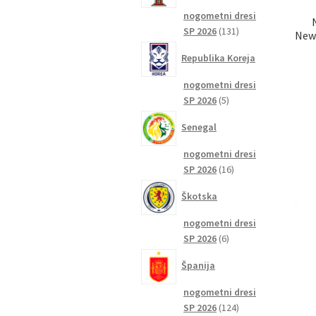
nogometni dresi
131
SP 2026
131
Newc
izdelkov
Republika Koreja
nogometni dresi
5
SP 2026
5
izdelkov
Senegal
nogometni dresi
16
SP 2026
16
izdelkov
Škotska
nogometni dresi
6
SP 2026
6
izdelkov
Španija
nogometni dresi
124
SP 2026
124