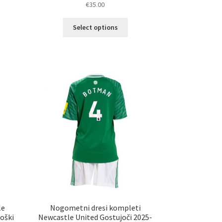
€
35.00
Ta
Select options
elek
izdelek
a
ima
č
več
ičic.
različic.
nosti
Možnosti
ko
lahko
erete
izberete
na
ani
strani
elka
izdelka
le
Nogometni dresi kompleti
oški
Newcastle United Gostujoči 2025-