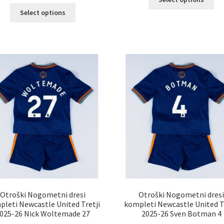
izd
Ta
Select options
im
izdelek
ve
ima
razl
več
Mož
različic.
lah
Možnosti
izb
lahko
na
izberete
str
na
izd
strani
izdelka
Otroški Nogometni dresi
Otroški Nogometni dres
leti Newcastle United Tretji
kompleti Newcastle United T
025-26 Nick Woltemade 27
2025-26 Sven Botman 4