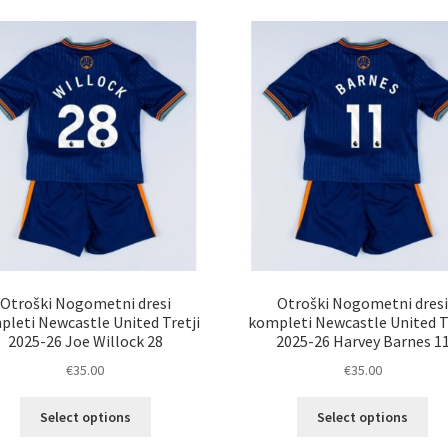
latest
Otroški Nogometni dresi
Otroški Nogometni dres
leti Newcastle United Tretji
kompleti Newcastle United T
2025-26 Joe Willock 28
2025-26 Harvey Barnes 1
€
35.00
€
35.00
Ta
Ta
Select options
Select options
izdelek
izd