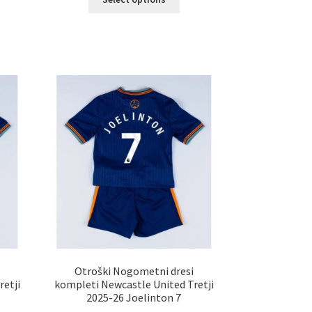
elek
izdelek
a
ima
č
več
ičic.
različic.
nosti
Možnosti
ko
lahko
erete
izberete
na
ani
strani
elka
izdelka
i
Otroški Nogometni dresi
retji
kompleti Newcastle United Tretji
2025-26 Joelinton 7