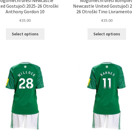
ogometni dresi Newcastle
Nogometni dresi komplet
ted Gostujoči 2025-26 Otroški
Newcastle United Gostujoči 
Anthony Gordon 10
26 Otroški Tino Livramento
€
35.00
€
35.00
Ta
Ta
Select options
Select options
izdelek
izd
ima
im
več
ve
različic.
razl
Možnosti
Mož
lahko
lah
izberete
izb
na
na
strani
str
izdelka
izd