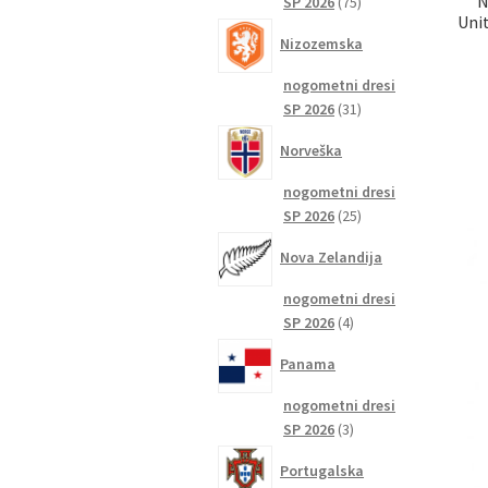
N
75
SP 2026
75
Uni
izdelkov
Nizozemska
nogometni dresi
31
SP 2026
31
izdelkov
Norveška
nogometni dresi
25
SP 2026
25
izdelkov
Nova Zelandija
nogometni dresi
4
SP 2026
4
izdelki
Panama
nogometni dresi
3
SP 2026
3
izdelki
Portugalska