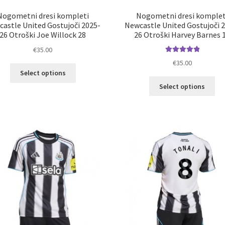
Nogometni dresi kompleti
Nogometni dresi komplet
astle United Gostujoči 2025-
Newcastle United Gostujoči 
26 Otroški Joe Willock 28
26 Otroški Harvey Barnes 
€
35.00
Ocenjeno
€
35.00
Ta
5.00
od 5
Select options
izdelek
Ta
Select options
ima
izd
več
im
različic.
ve
Možnosti
razl
lahko
Mož
izberete
lah
na
izb
strani
na
izdelka
str
izd