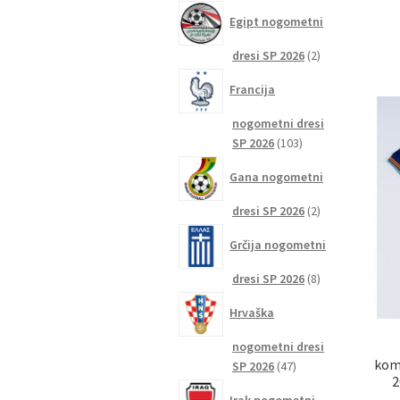
izdelkov
Egipt nogometni
2
dresi SP 2026
2
izdelka
Francija
nogometni dresi
103
SP 2026
103
izdelki
Gana nogometni
2
dresi SP 2026
2
izdelka
Grčija nogometni
8
dresi SP 2026
8
izdelkov
Hrvaška
nogometni dresi
komp
47
SP 2026
47
2
izdelkov