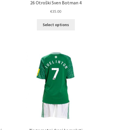
26 Otroški Sven Botman 4
€
35.00
Ta
Select options
elek
izdelek
a
ima
č
več
ičic.
različic.
nosti
Možnosti
ko
lahko
erete
izberete
na
ani
strani
elka
izdelka