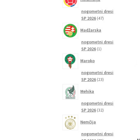
nogometni dresi
47
SP 2026
47
izdelkov
Madžarska
nogometni dresi
1
SP 2026
1
izdelek
Maroko
nogometni dresi
23
SP 2026
23
izdelkov
Mehika
nogometni dresi
32
SP 2026
32
izdelkov
Nemčija
nogometni dresi