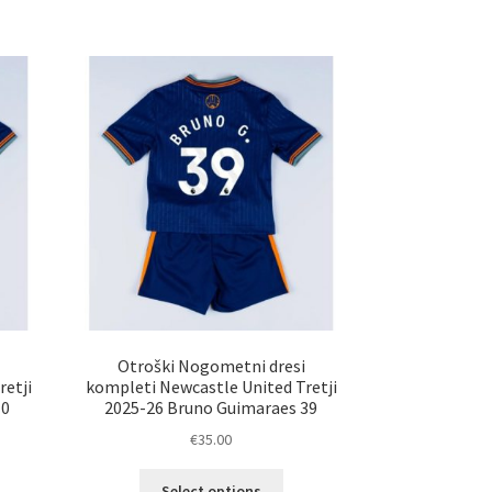
a
ima
č
več
ičic.
različic.
nosti
Možnosti
ko
lahko
erete
izberete
na
ani
strani
elka
izdelka
i
Otroški Nogometni dresi
retji
kompleti Newcastle United Tretji
10
2025-26 Bruno Guimaraes 39
€
35.00
Ta
Select options