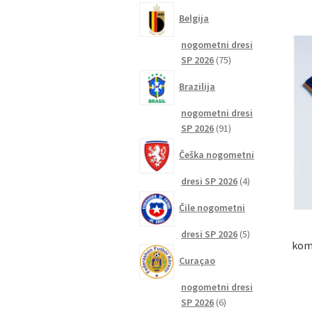
izdelkov
Belgija
nogometni dresi
75
SP 2026
75
izdelkov
Brazilija
nogometni dresi
91
SP 2026
91
izdelkov
Češka nogometni
4
dresi SP 2026
4
izdelki
Čile nogometni
5
dresi SP 2026
5
komp
izdelkov
Curaçao
nogometni dresi
6
SP 2026
6