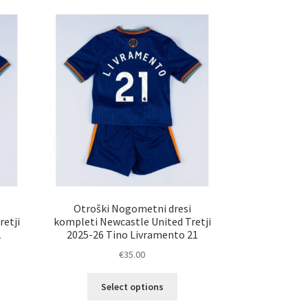
i
Otroški Nogometni dresi
retji
kompleti Newcastle United Tretji
1
2025-26 Tino Livramento 21
€
35.00
Ta
Select options
elek
izdelek