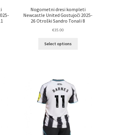
i
Nogometni dresi kompleti
2025-
Newcastle United Gostujoči 2025-
11
26 Otroški Sandro Tonali 8
€
35.00
Ta
Select options
izdelek
ima
elek
več
a
različic.
č
Možnosti
ičic.
lahko
nosti
izberete
ko
na
erete
strani
izdelka
ani
elka