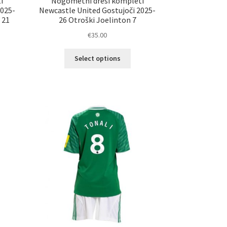
i
Nogometni dresi kompleti
2025-
Newcastle United Gostujoči 2025-
 21
26 Otroški Joelinton 7
€
35.00
Ta
Select options
elek
izdelek
a
ima
č
več
ičic.
različic.
nosti
Možnosti
ko
lahko
erete
izberete
na
ani
strani
elka
izdelka