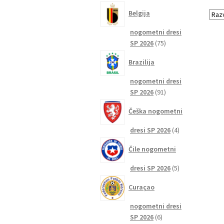
izdelkov
Belgija
nogometni dresi
75
SP 2026
75
izdelkov
Brazilija
nogometni dresi
91
SP 2026
91
izdelkov
Češka nogometni
4
dresi SP 2026
4
izdelki
Čile nogometni
5
dresi SP 2026
5
izdelkov
Curaçao
nogometni dresi
6
SP 2026
6