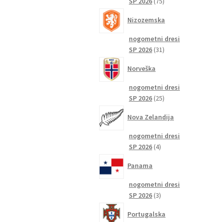
75
SP 2026
75
izdelkov
Nizozemska
nogometni dresi
31
SP 2026
31
izdelkov
Norveška
nogometni dresi
25
SP 2026
25
izdelkov
Nova Zelandija
nogometni dresi
4
SP 2026
4
izdelki
Panama
nogometni dresi
3
SP 2026
3
izdelki
Portugalska