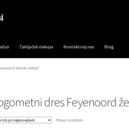
i
račun
Zaključek nakupa
Kontaktiraj nas
Blog
čun
Trgovina
Zaključek nakupa
eyenoord ženski online”
ogometni dres Feyenoord žen
Prikaz rezultata