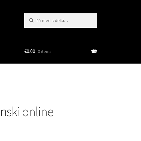
Išči:
Iskanje
€
0.00
0 items
ski online