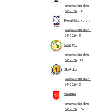
nogometni dresi
131
SP 2026
131
izdelkov
Republika Koreja
nogometni dresi
5
SP 2026
5
izdelkov
Senegal
nogometni dresi
16
SP 2026
16
izdelkov
Škotska
nogometni dresi
6
SP 2026
6
izdelkov
Španija
nogometni dresi
124
SP 2026
124