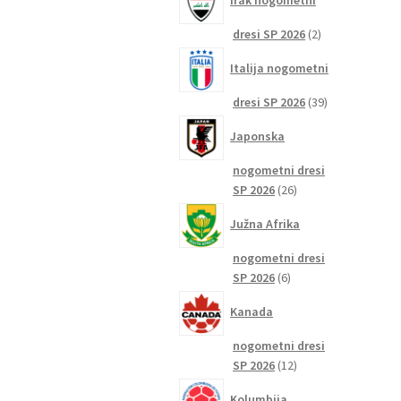
Irak nogometni
2
dresi SP 2026
2
izdelka
Italija nogometni
39
dresi SP 2026
39
izdelkov
Japonska
nogometni dresi
26
SP 2026
26
izdelkov
Južna Afrika
nogometni dresi
6
SP 2026
6
izdelkov
Kanada
nogometni dresi
12
SP 2026
12
izdelkov
Kolumbija