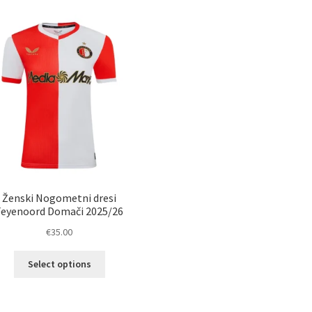
Ženski Nogometni dresi
Feyenoord Domači 2025/26
€
35.00
Ta
Select options
izdelek
ima
več