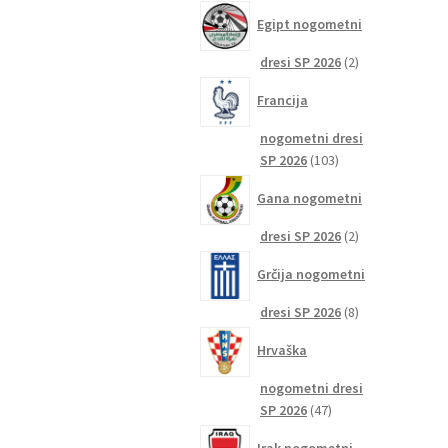
izdelkov
Egipt nogometni
2
dresi SP 2026
2
izdelka
Francija
nogometni dresi
103
SP 2026
103
izdelki
Gana nogometni
2
dresi SP 2026
2
izdelka
Grčija nogometni
8
dresi SP 2026
8
izdelkov
Hrvaška
nogometni dresi
47
SP 2026
47
izdelkov