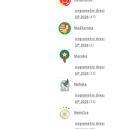
nogometni dresi
47
SP 2026
47
izdelkov
Madžarska
nogometni dresi
1
SP 2026
1
izdelek
Maroko
nogometni dresi
23
SP 2026
23
izdelkov
Mehika
nogometni dresi
32
SP 2026
32
izdelkov
Nemčija
nogometni dresi