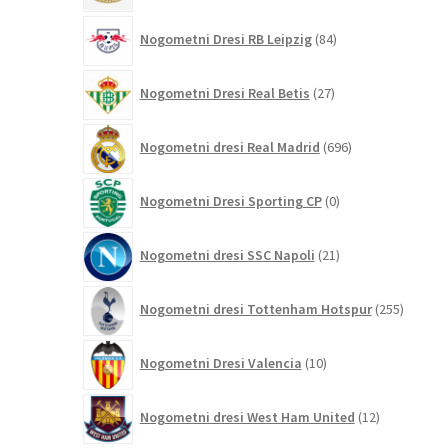
84
Nogometni Dresi RB Leipzig
84
izdelkov
27
Nogometni Dresi Real Betis
27
izdelkov
696
Nogometni dresi Real Madrid
696
izdelkov
0
Nogometni Dresi Sporting CP
0
izdelkov
21
Nogometni dresi SSC Napoli
21
izdelkov
255
Nogometni dresi Tottenham Hotspur
255
izdelko
10
Nogometni Dresi Valencia
10
izdelkov
12
Nogometni dresi West Ham United
12
izdelkov