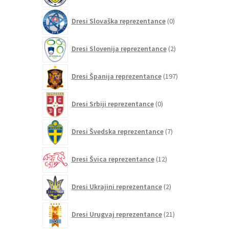
0
Dresi Slovaška reprezentance
0
izdelkov
2
Dresi Slovenija reprezentance
2
izdelka
197
Dresi Španija reprezentance
197
izdelkov
0
Dresi Srbiji reprezentance
0
izdelkov
7
Dresi Švedska reprezentance
7
izdelkov
12
Dresi Švica reprezentance
12
izdelkov
2
Dresi Ukrajini reprezentance
2
izdelka
21
Dresi Urugvaj reprezentance
21
izdelkov