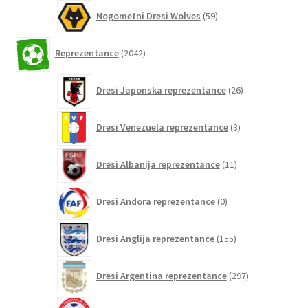
59
Nogometni Dresi Wolves
59
izdelkov
2042
Reprezentance
2042
izdelkov
26
Dresi Japonska reprezentance
26
izdelkov
3
Dresi Venezuela reprezentance
3
izdelki
11
Dresi Albanija reprezentance
11
izdelkov
0
Dresi Andora reprezentance
0
izdelkov
155
Dresi Anglija reprezentance
155
izdelkov
297
Dresi Argentina reprezentance
297
izdelkov
0