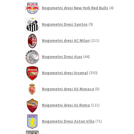
4
Nogometni dresi New York Red Bulls
4
izdelki
9
Nogometni Dresi Santos
9
izdelkov
211
Nogometni dresi AC Milan
211
izdelkov
44
Nogometni Dresi Ajax
44
izdelkov
350
Nogometni dresi Arsenal
350
izdelkov
8
Nogometni dresi AS Monaco
8
izdelkov
121
Nogometni dresi As Roma
121
izdelkov
71
Nogometni Dresi Aston Villa
71
izdelkov
24