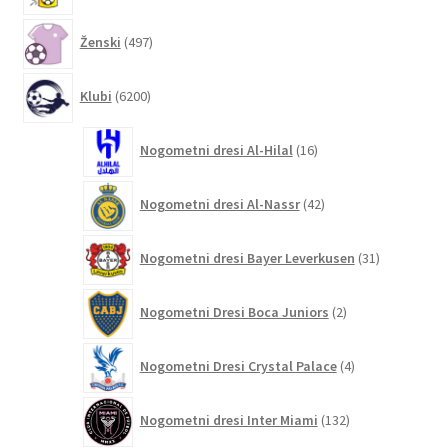
497
Ženski
497
izdelkov
6200
Klubi
6200
izdelkov
16
Nogometni dresi Al-Hilal
16
izdelkov
42
Nogometni dresi Al-Nassr
42
izdelkov
31
Nogometni dresi Bayer Leverkusen
31
izdelkov
2
Nogometni Dresi Boca Juniors
2
izdelka
4
Nogometni Dresi Crystal Palace
4
izdelki
132
Nogometni dresi Inter Miami
132
izdelkov