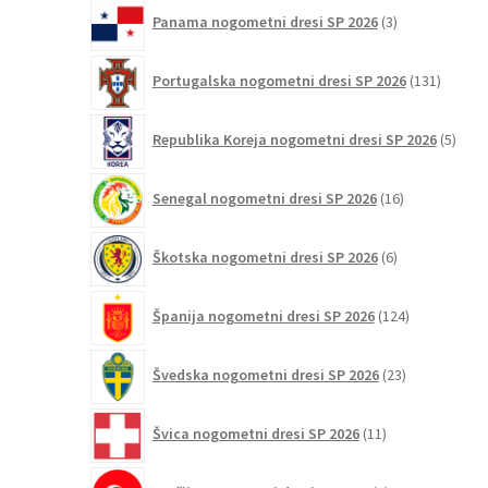
3
Panama nogometni dresi SP 2026
3
izdelki
131
Portugalska nogometni dresi SP 2026
131
izdelko
5
Republika Koreja nogometni dresi SP 2026
5
izdel
16
Senegal nogometni dresi SP 2026
16
izdelkov
6
Škotska nogometni dresi SP 2026
6
izdelkov
124
Španija nogometni dresi SP 2026
124
izdelkov
23
Švedska nogometni dresi SP 2026
23
izdelkov
11
Švica nogometni dresi SP 2026
11
izdelkov
2