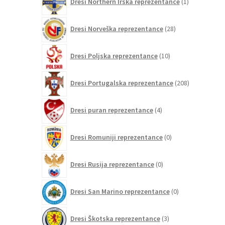
Dresi Northern Irska reprezentance
1
izdelek
28
Dresi Norveška reprezentance
28
izdelkov
10
Dresi Poljska reprezentance
10
izdelkov
208
Dresi Portugalska reprezentance
208
izdelkov
4
Dresi puran reprezentance
4
izdelki
0
Dresi Romuniji reprezentance
0
izdelkov
0
Dresi Rusija reprezentance
0
izdelkov
0
Dresi San Marino reprezentance
0
izdelkov
3
Dresi Škotska reprezentance
3
izdelki