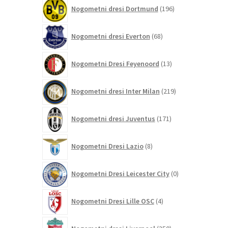
196
Nogometni dresi Dortmund
196
izdelkov
68
Nogometni dresi Everton
68
izdelkov
13
Nogometni Dresi Feyenoord
13
izdelkov
219
Nogometni dresi Inter Milan
219
izdelkov
171
Nogometni dresi Juventus
171
izdelkov
8
Nogometni Dresi Lazio
8
izdelkov
0
Nogometni Dresi Leicester City
0
izdelkov
4
Nogometni Dresi Lille OSC
4
izdelki
350