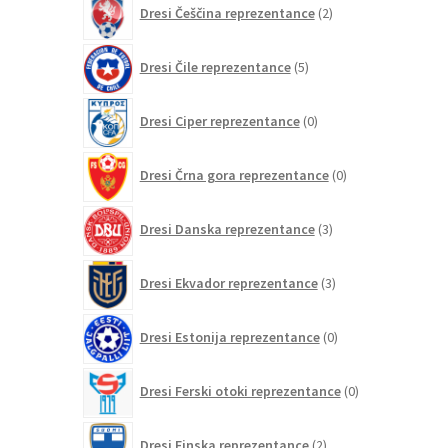
Dresi Češčina reprezentance
2
izdelka
5
Dresi Čile reprezentance
5
izdelkov
0
Dresi Ciper reprezentance
0
izdelkov
0
Dresi Črna gora reprezentance
0
izdelkov
3
Dresi Danska reprezentance
3
izdelki
3
Dresi Ekvador reprezentance
3
izdelki
0
Dresi Estonija reprezentance
0
izdelkov
0
Dresi Ferski otoki reprezentance
0
izdelkov
2
Dresi Finska reprezentance
2