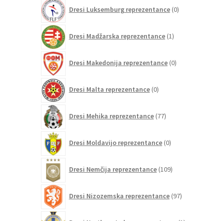
0
Dresi Luksemburg reprezentance
0
izdelkov
1
Dresi Madžarska reprezentance
1
izdelek
0
Dresi Makedonija reprezentance
0
izdelkov
0
Dresi Malta reprezentance
0
izdelkov
77
Dresi Mehika reprezentance
77
izdelkov
0
Dresi Moldavijo reprezentance
0
izdelkov
109
Dresi Nemčija reprezentance
109
izdelkov
97
Dresi Nizozemska reprezentance
97
izdelkov
1