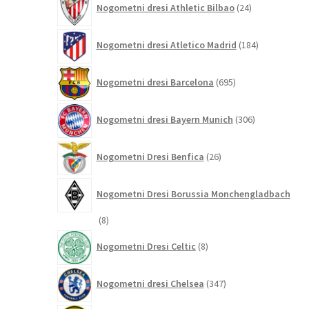
Nogometni dresi Athletic Bilbao
24
izdelkov
184
Nogometni dresi Atletico Madrid
184
izdelkov
695
Nogometni dresi Barcelona
695
izdelkov
306
Nogometni dresi Bayern Munich
306
izdelkov
26
Nogometni Dresi Benfica
26
izdelkov
Nogometni Dresi Borussia Monchengladbach
8
8
izdelkov
8
Nogometni Dresi Celtic
8
izdelkov
347
Nogometni dresi Chelsea
347
izdelkov