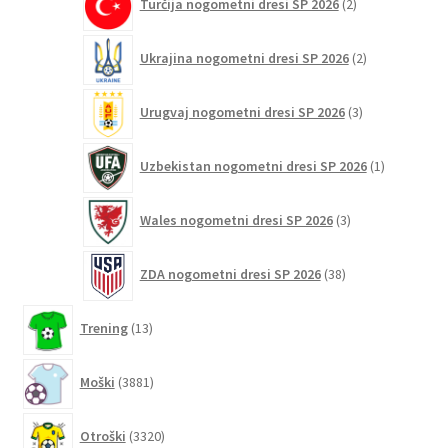
Turčija nogometni dresi SP 2026
2
izdelka
2
Ukrajina nogometni dresi SP 2026
2
izdelka
3
Urugvaj nogometni dresi SP 2026
3
izdelki
1
Uzbekistan nogometni dresi SP 2026
1
izdelek
3
Wales nogometni dresi SP 2026
3
izdelki
38
ZDA nogometni dresi SP 2026
38
izdelkov
13
Trening
13
izdelkov
3881
Moški
3881
izdelkov
3320
Otroški
3320
izdelkov