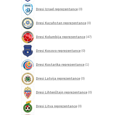
0
Dresi Izrael reprezentance
0
izdelkov
0
Dresi Kazahstan reprezentance
0
izdelkov
47
Dresi Kolumbija reprezentance
47
izdelkov
0
Dresi Kosovo reprezentance
0
izdelkov
1
Dresi Kostarika reprezentance
1
izdelek
0
Dresi Latvija reprezentance
0
izdelkov
0
Dresi Lihtenštajn reprezentance
0
izdelkov
0
Dresi Litva reprezentance
0
izdelkov