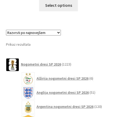
Ta
Select options
izdelek
ima
več
različic.
Možnosti
lahko
Prikaz rezultata
izberete
na
1223
strani
Nogometni dresi SP 2026
1223
izdelkov
izdelka
6
Alžirija nogometni dresi SP 2026
6
izdelkov
51
Anglija nogometni dresi SP 2026
51
izdelkov
120
Argentina nogometni dresi SP 2026
120
izdelkov