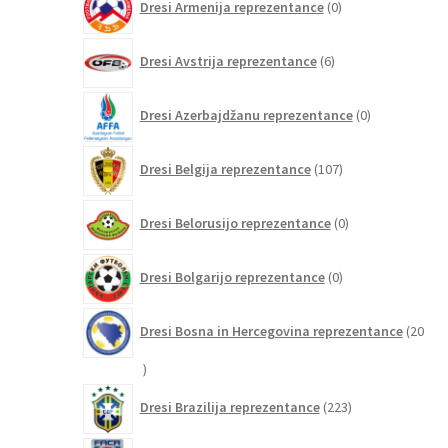
Dresi Armenija reprezentance
0
izdelkov
6
Dresi Avstrija reprezentance
6
izdelkov
0
Dresi Azerbajdžanu reprezentance
0
izdelkov
107
Dresi Belgija reprezentance
107
izdelkov
0
Dresi Belorusijo reprezentance
0
izdelkov
0
Dresi Bolgarijo reprezentance
0
izdelkov
Dresi Bosna in Hercegovina reprezentance
20
20
izdelkov
223
Dresi Brazilija reprezentance
223
izdelkov
2