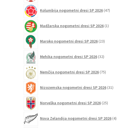
47
Kolumbija nogometni dresi SP 2026
47
izdelkov
1
Madžarska nogometni dresi SP 2026
1
izdelek
23
Maroko nogometni dresi SP 2026
23
izdelkov
32
Mehika nogometni dresi SP 2026
32
izdelkov
75
Nemčija nogometni dresi SP 2026
75
izdelkov
31
Nizozemska nogometni dresi SP 2026
31
izdelkov
25
Norveška nogometni dresi SP 2026
25
izdelkov
4
Nova Zelandija nogometni dresi SP 2026
4
izdelki