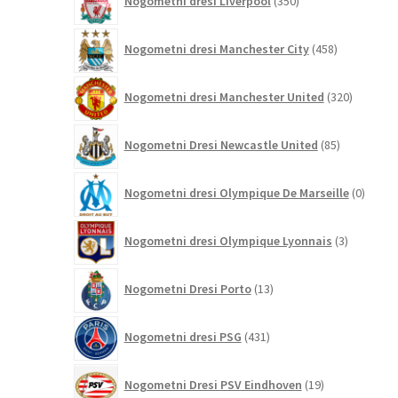
Nogometni dresi Liverpool
350
izdelkov
458
Nogometni dresi Manchester City
458
izdelkov
320
Nogometni dresi Manchester United
320
izdelkov
85
Nogometni Dresi Newcastle United
85
izdelkov
0
Nogometni dresi Olympique De Marseille
0
izdelk
3
Nogometni dresi Olympique Lyonnais
3
izdelki
13
Nogometni Dresi Porto
13
izdelkov
431
Nogometni dresi PSG
431
izdelkov
19
Nogometni Dresi PSV Eindhoven
19
izdelkov