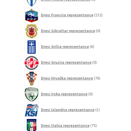
izdelka
152
Dresi Francija reprezentance
152
izdelkov
0
Dresi Gibraltar reprezentance
0
izdelkov
8
Dresi Grčija reprezentance
8
izdelkov
0
Dresi Gruzija reprezentance
0
izdelkov
78
Dresi Hrvaška reprezentance
78
izdelkov
0
Dresi Irska reprezentance
0
izdelkov
1
Dresi Islandija reprezentance
1
izdelek
75
Dresi Italija reprezentance
75
izdelkov