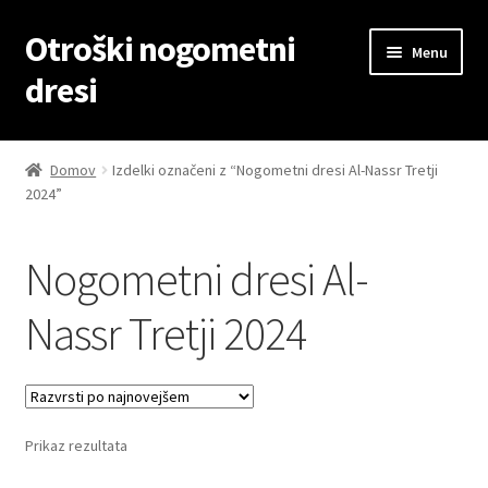
Otroški nogometni
Skip
Skip
Menu
to
to
dresi
navigation
content
Domov
Domov
Izdelki označeni z “Nogometni dresi Al-Nassr Tretji
2024”
Blog
Kontaktiraj nas
Nogometni dresi Al-
Košarica
Nassr Tretji 2024
Moj račun
Trgovina
Prikaz rezultata
Zaključek nakupa