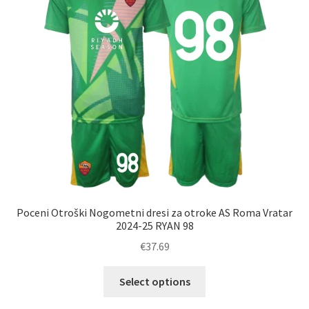
izberete
na
strani
izdelka
Poceni Otroški Nogometni dresi za otroke AS Roma Vratar
2024-25 RYAN 98
€
37.69
Ta
Select options
izdelek
ima