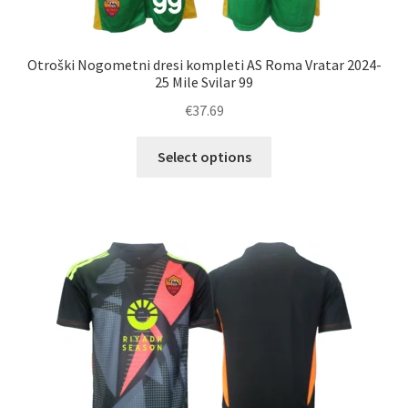
Otroški Nogometni dresi kompleti AS Roma Vratar 2024-
25 Mile Svilar 99
€
37.69
Ta
Select options
izdelek
ima
več
različic.
Možnosti
lahko
izberete
na
strani
izdelka