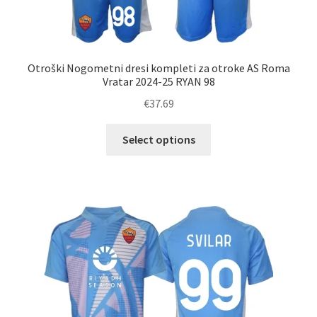
Otroški Nogometni dresi kompleti za otroke AS Roma
Vratar 2024-25 RYAN 98
€
37.69
Ta
Select options
izdelek
ima
več
različic.
Možnosti
lahko
izberete
na
strani
izdelka