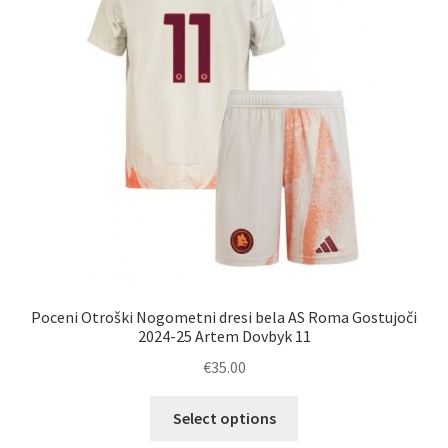
izberete
na
strani
izdelka
Poceni Otroški Nogometni dresi bela AS Roma Gostujoči
2024-25 Artem Dovbyk 11
€
35.00
Ta
Select options
izdelek