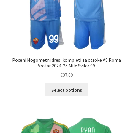
Poceni Nogometni dresi kompleti za otroke AS Roma
Vratar 2024-25 Mile Svilar 99
€
37.69
Ta
Select options
izdelek
ima
več
različic.
Možnosti
lahko