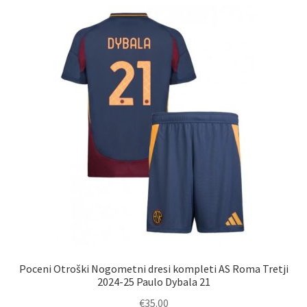
različic.
Možnosti
lahko
izberete
na
strani
izdelka
Poceni Otroški Nogometni dresi kompleti AS Roma Tretji
2024-25 Paulo Dybala 21
€
35.00