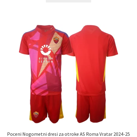
ima
več
različic.
Možnosti
lahko
izberete
na
strani
izdelka
Poceni Nogometni dresi za otroke AS Roma Vratar 2024-25