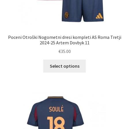
Poceni Otroški Nogometni dresi kompleti AS Roma Tretji
2024-25 Artem Dovbyk 11
€
35.00
Ta
Select options
izdelek
ima
več
različic.
Možnosti
lahko
izberete
na
strani