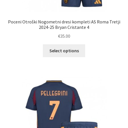
Poceni Otroški Nogometni dresi kompleti AS Roma Tretji
2024-25 Bryan Cristante 4
€
35.00
Ta
Select options
izdelek
ima
več
različic.
Možnosti
lahko
izberete
na
strani
izdelka