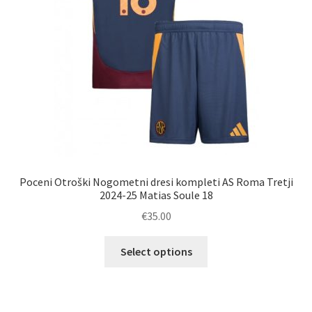
izdelka
Poceni Otroški Nogometni dresi kompleti AS Roma Tretji
2024-25 Matias Soule 18
€
35.00
Ta
Select options
izdelek
ima
več