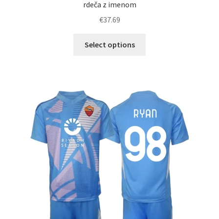
rdeča z imenom
€
37.69
Ta
Select options
izdelek
ima
več
različic.
Možnosti
lahko
izberete
na
strani
izdelka