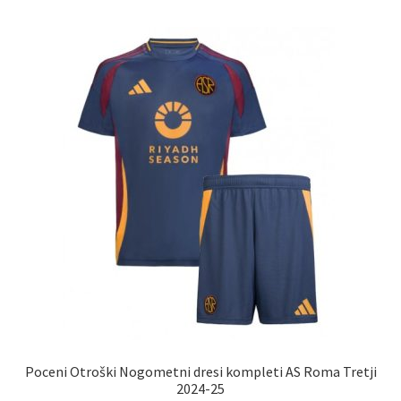
različic.
Možnosti
lahko
izberete
na
strani
izdelka
Poceni Otroški Nogometni dresi kompleti AS Roma Tretji
2024-25