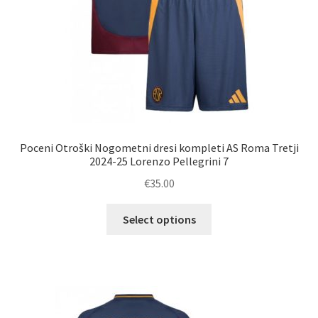
Poceni Otroški Nogometni dresi kompleti AS Roma Tretji
2024-25 Lorenzo Pellegrini 7
€
35.00
Ta
Select options
izdelek
ima
več
različic.
Možnosti
lahko