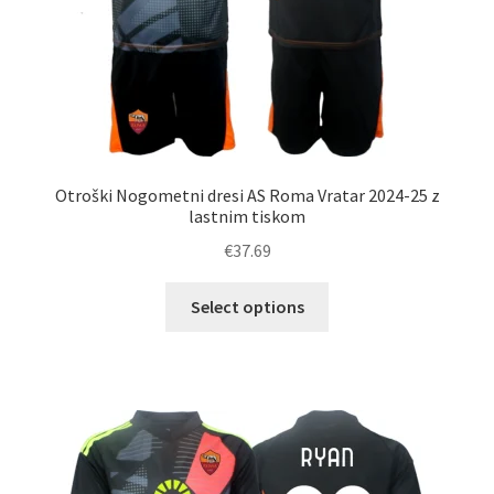
Otroški Nogometni dresi AS Roma Vratar 2024-25 z
lastnim tiskom
€
37.69
Ta
Select options
izdelek
ima
več
različic.
Možnosti
lahko
izberete