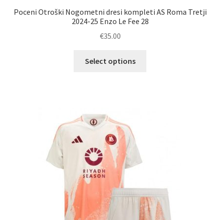
Poceni Otroški Nogometni dresi kompleti AS Roma Tretji
2024-25 Enzo Le Fee 28
€
35.00
Ta
Select options
izdelek
ima
več
različic.
Možnosti
lahko
izberete
na
strani
izdelka