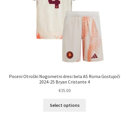
izdelka
Poceni Otroški Nogometni dresi bela AS Roma Gostujoči
2024-25 Bryan Cristante 4
€
35.00
Ta
Select options
izdelek
ima
več