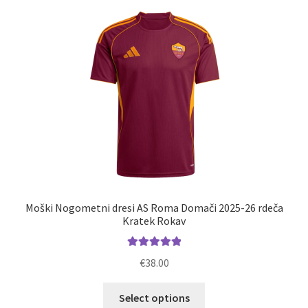
latest
Moški Nogometni dresi AS Roma Domači 2025-26 rdeča
Kratek Rokav
Ocenjeno
€
38.00
5.00
od 5
Ta
Select options
izdelek