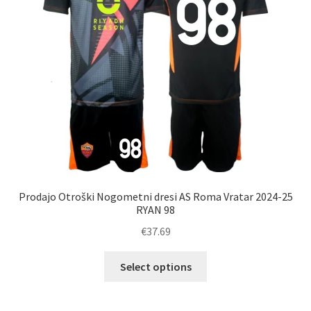
na
strani
izdelka
Prodajo Otroški Nogometni dresi AS Roma Vratar 2024-25
RYAN 98
€
37.69
Ta
Select options
izdelek
ima
več