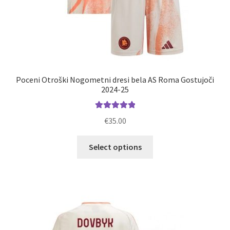
Poceni Otroški Nogometni dresi bela AS Roma Gostujoči
2024-25
Ocenjeno
€
35.00
5.00
od 5
Ta
Select options
izdelek
ima
več
različic.
Možnosti
lahko