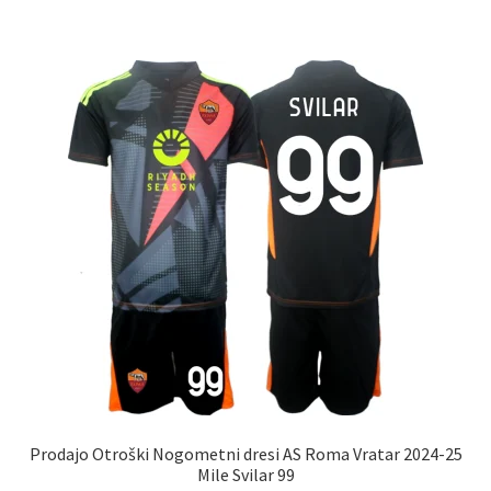
več
različic.
Možnosti
lahko
izberete
na
strani
izdelka
Prodajo Otroški Nogometni dresi AS Roma Vratar 2024-25
Mile Svilar 99