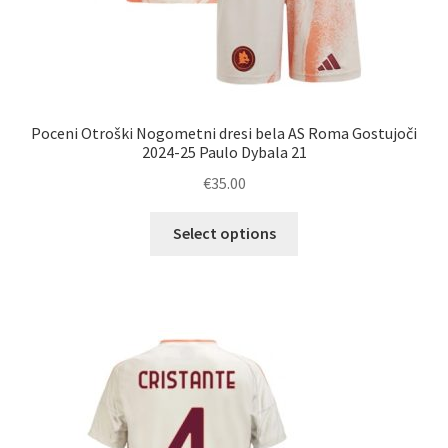
Poceni Otroški Nogometni dresi bela AS Roma Gostujoči
2024-25 Paulo Dybala 21
€
35.00
Ta
Select options
izdelek
ima
več
različic.
Možnosti
lahko
izberete
na
strani