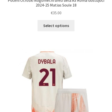
Poceni Otroški Nogometni dresi bela AS Roma Gostujoči
2024-25 Matias Soule 18
€
35.00
Ta
Select options
izdelek
ima
več
različic.
Možnosti
lahko
izberete
na
strani
izdelka