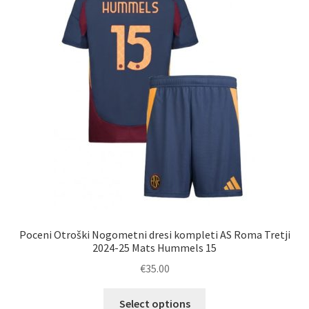
izberete
na
strani
izdelka
Poceni Otroški Nogometni dresi kompleti AS Roma Tretji
2024-25 Mats Hummels 15
€
35.00
Ta
Select options