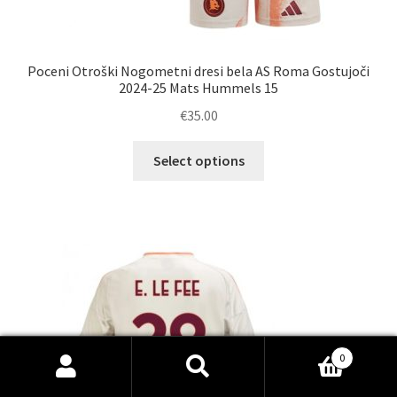
Poceni Otroški Nogometni dresi bela AS Roma Gostujoči
2024-25 Mats Hummels 15
€
35.00
Ta
Select options
izdelek
ima
več
različic.
Možnosti
lahko
izberete
na
strani
0
izdelka
Išči:
Iskanje