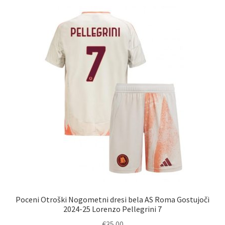
različic.
Možnosti
lahko
izberete
na
strani
izdelka
Poceni Otroški Nogometni dresi bela AS Roma Gostujoči
2024-25 Lorenzo Pellegrini 7
€
35.00