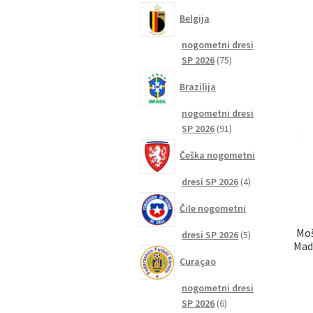
izdelkov
Belgija
nogometni dresi
75
SP 2026
75
izdelkov
Brazilija
nogometni dresi
91
SP 2026
91
izdelkov
Češka nogometni
4
dresi SP 2026
4
izdelki
Čile nogometni
Moš
5
dresi SP 2026
5
Mad
izdelkov
Curaçao
nogometni dresi
6
SP 2026
6