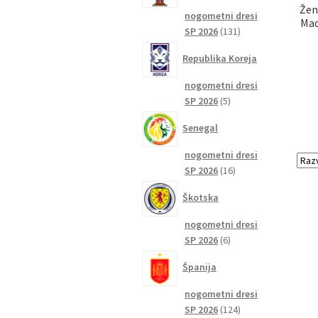
Žen
nogometni dresi
Mad
131
SP 2026
131
izdelkov
Republika Koreja
nogometni dresi
5
SP 2026
5
izdelkov
Senegal
nogometni dresi
16
SP 2026
16
izdelkov
Škotska
nogometni dresi
6
SP 2026
6
izdelkov
Španija
nogometni dresi
124
SP 2026
124