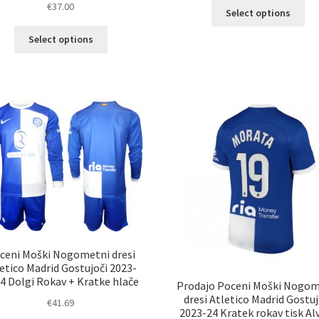
Ta
€
37.00
Select options
izd
Ta
im
Select options
izdelek
ve
ima
razl
več
Mož
različic.
lah
Možnosti
izb
lahko
na
izberete
str
na
izd
strani
izdelka
ceni Moški Nogometni dresi
etico Madrid Gostujoči 2023-
4 Dolgi Rokav + Kratke hlače
Prodajo Poceni Moški Nogom
dresi Atletico Madrid Gostuj
€
41.69
2023-24 Kratek rokav tisk Al