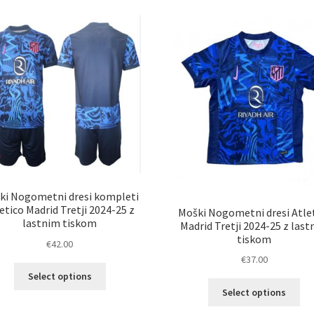
latest
ki Nogometni dresi kompleti
etico Madrid Tretji 2024-25 z
Moški Nogometni dresi Atle
lastnim tiskom
Madrid Tretji 2024-25 z las
tiskom
€
42.00
€
37.00
Ta
Select options
izdelek
Ta
Select options
ima
izd