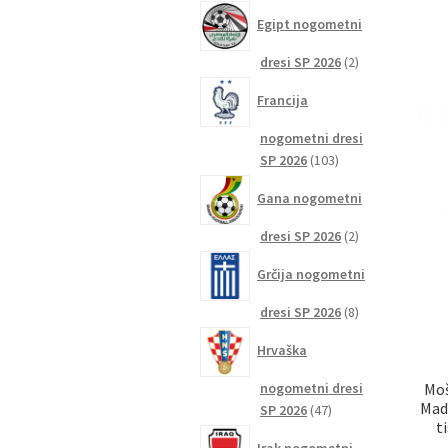
izdelkov
Egipt nogometni
2
dresi SP 2026
2
izdelka
Francija
nogometni dresi
103
SP 2026
103
izdelki
Gana nogometni
2
dresi SP 2026
2
izdelka
Grčija nogometni
8
dresi SP 2026
8
izdelkov
Hrvaška
nogometni dresi
Moš
Mad
47
SP 2026
47
t
izdelkov