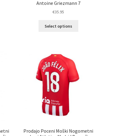
Antoine Griezmann 7
€
35.95
Ta
Select options
elek
izdelek
a
ima
č
več
ičic.
različic.
nosti
Možnosti
ko
lahko
erete
izberete
na
ani
strani
elka
izdelka
etni
Prodajo Poceni Moški Nogometni