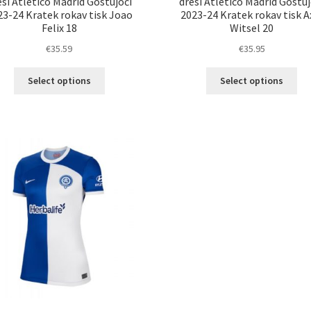
esi Atletico Madrid Gostujoči
dresi Atletico Madrid Gostuj
23-24 Kratek rokav tisk Joao
2023-24 Kratek rokav tisk A
Felix 18
Witsel 20
€
35.59
€
35.95
Ta
Ta
Select options
Select options
izdelek
izd
ima
im
več
ve
različic.
razl
Možnosti
Mož
lahko
lah
izberete
izb
na
na
strani
str
izdelka
izd