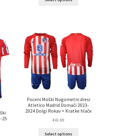
elek
izdelek
a
ima
č
več
ičic.
različic.
nosti
Možnosti
ko
lahko
erete
izberete
na
ani
strani
elka
izdelka
Poceni Moški Nogometni dresi
Atletico Madrid Domači 2023-
2024 Dolgi Rokav + Kratke hlače
ški
4-25
€
41.69
Ta
Select options