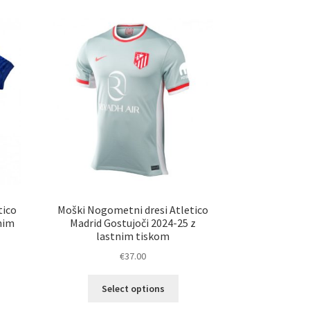
tico
Moški Nogometni dresi Atletico
tnim
Madrid Gostujoči 2024-25 z
lastnim tiskom
€
37.00
Ta
Select options
elek
izdelek