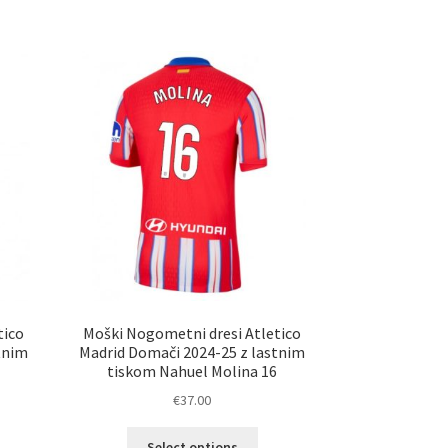
a
ima
č
več
ičic.
različic.
nosti
Možnosti
ko
lahko
erete
izberete
na
ani
strani
elka
izdelka
tico
Moški Nogometni dresi Atletico
tnim
Madrid Domači 2024-25 z lastnim
tiskom Nahuel Molina 16
€
37.00
Ta
Select options