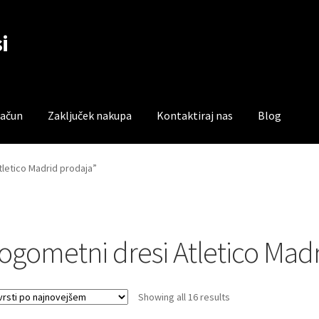
i
račun
Zaključek nakupa
Kontaktiraj nas
Blog
čun
Trgovina
Zaključek nakupa
tletico Madrid prodaja”
ogometni dresi Atletico Mad
Sorted
Showing all 16 results
by