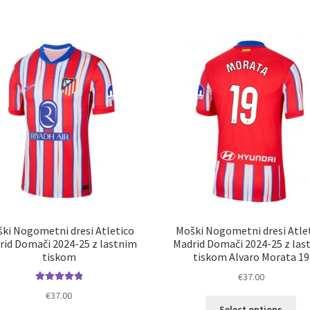
več
im
različic.
ve
Možnosti
razl
lahko
Mož
izberete
lah
na
izb
strani
na
izdelka
str
izd
ki Nogometni dresi Atletico
Moški Nogometni dresi Atle
rid Domači 2024-25 z lastnim
Madrid Domači 2024-25 z las
tiskom
tiskom Alvaro Morata 19
€
37.00
Ocenjeno
€
37.00
Ta
5.00
od 5
Select options