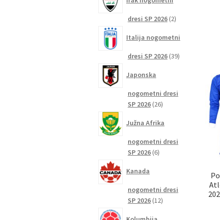
Irak nogometni
2
dresi SP 2026
2
izdelka
Italija nogometni
39
dresi SP 2026
39
izdelkov
Japonska
nogometni dresi
26
SP 2026
26
izdelkov
Južna Afrika
nogometni dresi
6
SP 2026
6
izdelkov
Kanada
Po
Atl
nogometni dresi
202
12
SP 2026
12
izdelkov
Kolumbija