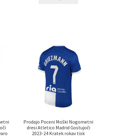
izdelek
ima
elek
več
a
različic.
č
Možnosti
ičic.
lahko
nosti
izberete
ko
na
erete
strani
izdelka
ani
elka
etni
Prodajo Poceni Moški Nogometni
oči
dresi Atletico Madrid Gostujoči
varo
2023-24 Kratek rokav tisk