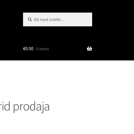
Išči:
Iskanje
€
0.00
0 items
rid prodaja