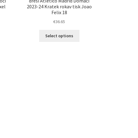
oči
dresi Atletico Madrid Domači
xel
2023-24 Kratek rokav tisk Joao
Felix 18
€
36.65
Ta
Select options
elek
izdelek
a
ima
č
več
ičic.
različic.
nosti
Možnosti
ko
lahko
erete
izberete
na
ani
strani
elka
izdelka