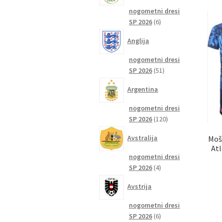
nogometni dresi
6
SP 2026
6
izdelkov
Anglija
nogometni dresi
51
SP 2026
51
izdelkov
Argentina
nogometni dresi
120
SP 2026
120
izdelkov
Avstralija
Moš
Atl
nogometni dresi
4
SP 2026
4
izdelki
Avstrija
nogometni dresi
6
SP 2026
6