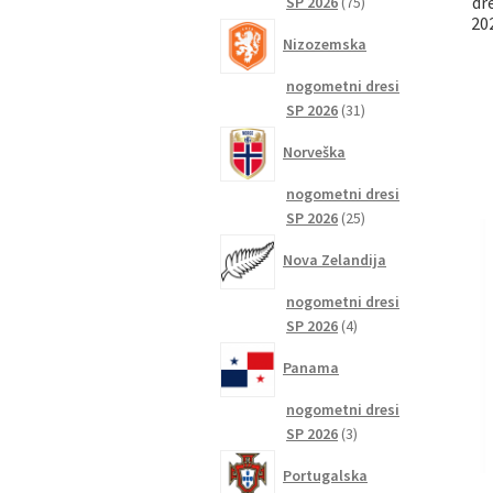
75
dr
SP 2026
75
20
izdelkov
Nizozemska
nogometni dresi
31
SP 2026
31
izdelkov
Norveška
nogometni dresi
25
SP 2026
25
izdelkov
Nova Zelandija
nogometni dresi
4
SP 2026
4
izdelki
Panama
nogometni dresi
3
SP 2026
3
izdelki
Portugalska