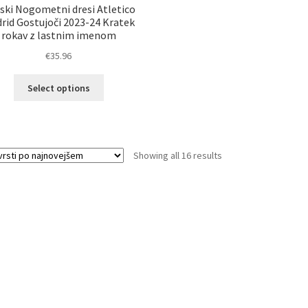
ski Nogometni dresi Atletico
rid Gostujoči 2023-24 Kratek
rokav z lastnim imenom
€
35.96
Ta
Select options
izdelek
ima
več
različic.
Sorted
Showing all 16 results
Možnosti
by
lahko
latest
izberete
na
strani
izdelka