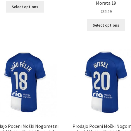
Morata 19
Ta
Select options
izdelek
€
35.59
ima
Ta
več
Select options
izd
različic.
im
Možnosti
ve
lahko
razl
izberete
Mož
na
lah
strani
izb
izdelka
na
str
izd
dajo Poceni Moški Nogometni
Prodajo Poceni Moški Nogom