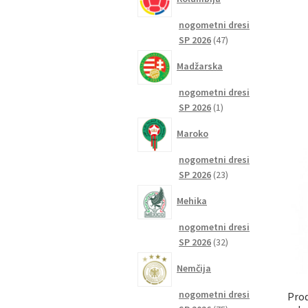
nogometni dresi
47
SP 2026
47
izdelkov
Madžarska
nogometni dresi
1
SP 2026
1
izdelek
Maroko
nogometni dresi
23
SP 2026
23
izdelkov
Mehika
nogometni dresi
32
SP 2026
32
izdelkov
Nemčija
nogometni dresi
Pro