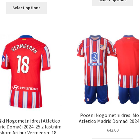
izd
Ta
Select options
im
izdelek
ve
ima
razl
več
Mož
različic.
lah
Možnosti
izb
lahko
na
izberete
str
na
izd
strani
izdelka
Poceni Nogometni dresi Mo
ki Nogometni dresi Atletico
Atletico Madrid Domači 202
rid Domači 2024-25 z lastnim
€
42.00
iskom Arthur Vermeeren 18