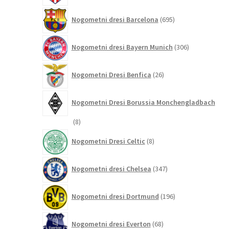
695
Nogometni dresi Barcelona
695
izdelkov
306
Nogometni dresi Bayern Munich
306
izdelkov
26
Nogometni Dresi Benfica
26
izdelkov
Nogometni Dresi Borussia Monchengladbach
8
8
izdelkov
8
Nogometni Dresi Celtic
8
izdelkov
347
Nogometni dresi Chelsea
347
izdelkov
196
Nogometni dresi Dortmund
196
izdelkov
68
Nogometni dresi Everton
68
izdelkov