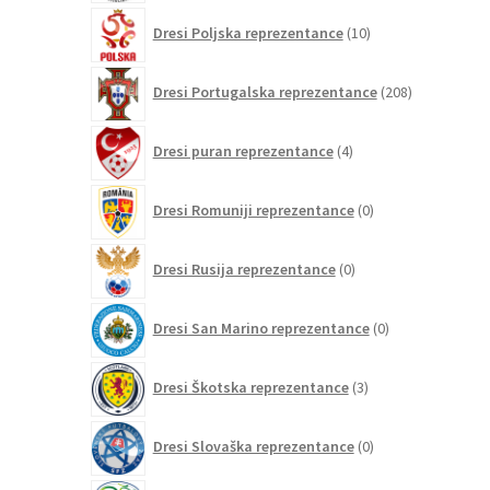
10
Dresi Poljska reprezentance
10
izdelkov
208
Dresi Portugalska reprezentance
208
izdelkov
4
Dresi puran reprezentance
4
izdelki
0
Dresi Romuniji reprezentance
0
izdelkov
0
Dresi Rusija reprezentance
0
izdelkov
0
Dresi San Marino reprezentance
0
izdelkov
3
Dresi Škotska reprezentance
3
izdelki
0
Dresi Slovaška reprezentance
0
izdelkov