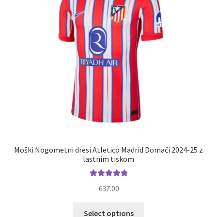
na
strani
izdelka
Moški Nogometni dresi Atletico Madrid Domači 2024-25 z
lastnim tiskom
Ocenjeno
€
37.00
5.00
od 5
Ta
Select options