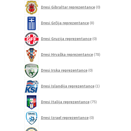
0
Dresi Gibraltar reprezentance
0
izdelkov
8
Dresi Grčija reprezentance
8
izdelkov
0
Dresi Gruzija reprezentance
0
izdelkov
78
Dresi Hrvaška reprezentance
78
izdelkov
0
Dresi Irska reprezentance
0
izdelkov
1
Dresi Islandija reprezentance
1
izdelek
75
Dresi Italija reprezentance
75
izdelkov
0
Dresi Izrael reprezentance
0
izdelkov
0