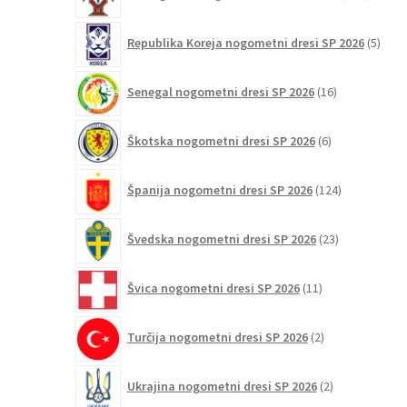
izdelko
5
Republika Koreja nogometni dresi SP 2026
5
izdel
16
Senegal nogometni dresi SP 2026
16
izdelkov
6
Škotska nogometni dresi SP 2026
6
izdelkov
124
Španija nogometni dresi SP 2026
124
izdelkov
23
Švedska nogometni dresi SP 2026
23
izdelkov
11
Švica nogometni dresi SP 2026
11
izdelkov
2
Turčija nogometni dresi SP 2026
2
izdelka
2
Ukrajina nogometni dresi SP 2026
2
izdelka