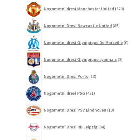
320
Nogometni dresi Manchester United
320
izdelkov
85
Nogometni Dresi Newcastle United
85
izdelkov
0
Nogometni dresi Olympique De Marseille
0
izdelk
3
Nogometni dresi Olympique Lyonnais
3
izdelki
13
Nogometni Dresi Porto
13
izdelkov
431
Nogometni dresi PSG
431
izdelkov
19
Nogometni Dresi PSV Eindhoven
19
izdelkov
84
Nogometni Dresi RB Leipzig
84
izdelkov
27