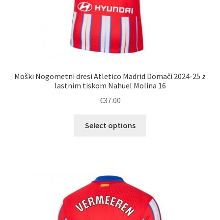
Moški Nogometni dresi Atletico Madrid Domači 2024-25 z
lastnim tiskom Nahuel Molina 16
€
37.00
Ta
Select options
izdelek
ima
več
različic.
Možnosti
lahko
izberete
na