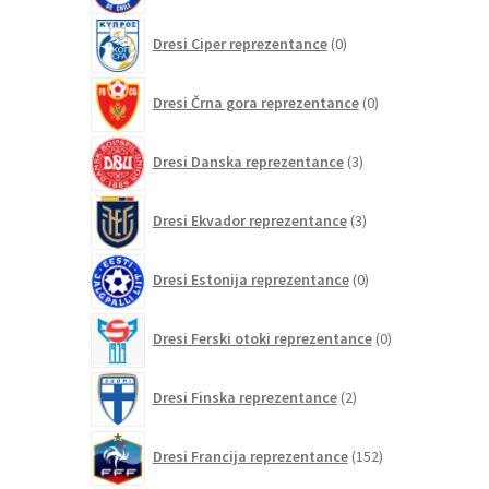
0
Dresi Ciper reprezentance
0
izdelkov
0
Dresi Črna gora reprezentance
0
izdelkov
3
Dresi Danska reprezentance
3
izdelki
3
Dresi Ekvador reprezentance
3
izdelki
0
Dresi Estonija reprezentance
0
izdelkov
0
Dresi Ferski otoki reprezentance
0
izdelkov
2
Dresi Finska reprezentance
2
izdelka
152
Dresi Francija reprezentance
152
izdelkov