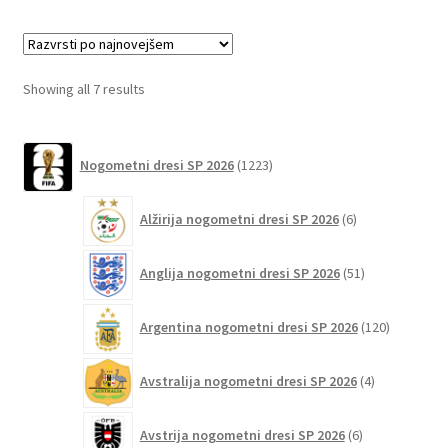
več
različic.
Možnosti
lahko
Sorted
Showing all 7 results
izberete
by
na
latest
1223
strani
Nogometni dresi SP 2026
1223
izdelkov
izdelka
6
Alžirija nogometni dresi SP 2026
6
izdelkov
51
Anglija nogometni dresi SP 2026
51
izdelkov
120
Argentina nogometni dresi SP 2026
120
izdelkov
4
Avstralija nogometni dresi SP 2026
4
izdelki
6
Avstrija nogometni dresi SP 2026
6
izdelkov