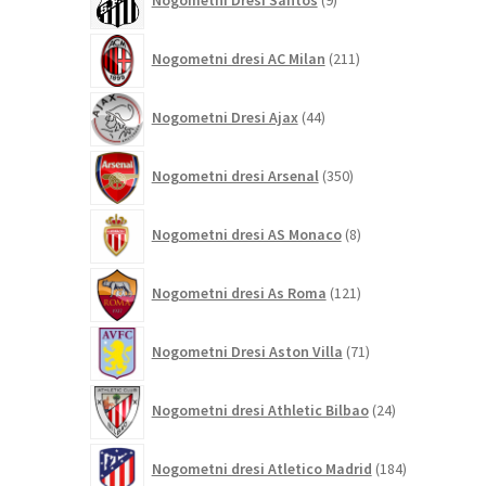
izdelkov
211
Nogometni dresi AC Milan
211
izdelkov
44
Nogometni Dresi Ajax
44
izdelkov
350
Nogometni dresi Arsenal
350
izdelkov
8
Nogometni dresi AS Monaco
8
izdelkov
121
Nogometni dresi As Roma
121
izdelkov
71
Nogometni Dresi Aston Villa
71
izdelkov
24
Nogometni dresi Athletic Bilbao
24
izdelkov
184
Nogometni dresi Atletico Madrid
184
izdelkov