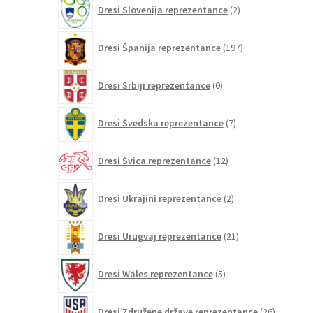
2
Dresi Slovenija reprezentance
2
izdelka
197
Dresi Španija reprezentance
197
izdelkov
0
Dresi Srbiji reprezentance
0
izdelkov
7
Dresi Švedska reprezentance
7
izdelkov
12
Dresi Švica reprezentance
12
izdelkov
2
Dresi Ukrajini reprezentance
2
izdelka
21
Dresi Urugvaj reprezentance
21
izdelkov
5
Dresi Wales reprezentance
5
izdelkov
26
Dresi Združene države reprezentance
26