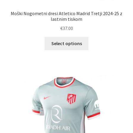
Moški Nogometni dresi Atletico Madrid Tretji 2024-25 z
lastnim tiskom
€
37.00
Ta
Select options
izdelek
ima
več
različic.
Možnosti
lahko
izberete
na
strani
izdelka