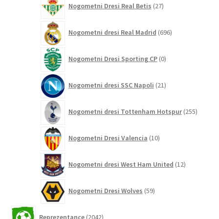
Nogometni Dresi Real Betis
27
izdelkov
696
Nogometni dresi Real Madrid
696
izdelkov
0
Nogometni Dresi Sporting CP
0
izdelkov
21
Nogometni dresi SSC Napoli
21
izdelkov
255
Nogometni dresi Tottenham Hotspur
255
izdelko
10
Nogometni Dresi Valencia
10
izdelkov
12
Nogometni dresi West Ham United
12
izdelkov
59
Nogometni Dresi Wolves
59
izdelkov
2042
Reprezentance
2042