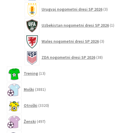
3
Urugvaj nogometni dresi SP 2026
3
izdelki
1
Uzbekistan nogometni dresi SP 2026
1
izdelek
3
Wales nogometni dresi SP 2026
3
izdelki
38
ZDA nogometni dresi SP 2026
38
izdelkov
13
Trening
13
izdelkov
3881
Moški
3881
izdelkov
3320
Otroški
3320
izdelkov
497
Ženski
497
izdelkov