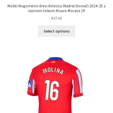
Moški Nogometni dresi Atletico Madrid Domači 2024-25 z
lastnim tiskom Alvaro Morata 19
€
37.00
Ta
Select options
izdelek
ima
več
različic.
Možnosti
lahko
izberete
na
strani
izdelka