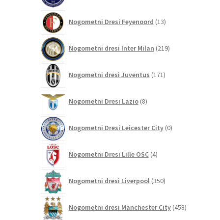
13
Nogometni Dresi Feyenoord
13
izdelkov
219
Nogometni dresi Inter Milan
219
izdelkov
171
Nogometni dresi Juventus
171
izdelkov
8
Nogometni Dresi Lazio
8
izdelkov
0
Nogometni Dresi Leicester City
0
izdelkov
4
Nogometni Dresi Lille OSC
4
izdelki
350
Nogometni dresi Liverpool
350
izdelkov
458
Nogometni dresi Manchester City
458
izdelkov