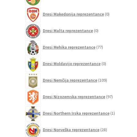
izdelek
0
Dresi Makedonija reprezentance
0
izdelkov
0
Dresi Malta reprezentance
0
izdelkov
77
Dresi Mehika reprezentance
77
izdelkov
0
Dresi Moldavijo reprezentance
0
izdelkov
109
Dresi Nemčija reprezentance
109
izdelkov
97
Dresi Nizozemska reprezentance
97
izdelkov
1
Dresi Northern Irska reprezentance
1
izdelek
28
Dresi Norveška reprezentance
28
izdelkov