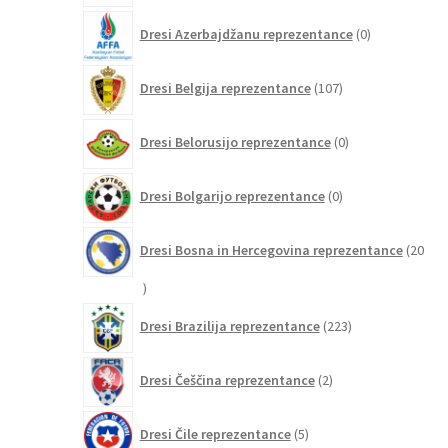
0
Dresi Azerbajdžanu reprezentance
0
izdelkov
107
Dresi Belgija reprezentance
107
izdelkov
0
Dresi Belorusijo reprezentance
0
izdelkov
0
Dresi Bolgarijo reprezentance
0
izdelkov
Dresi Bosna in Hercegovina reprezentance
20
20
izdelkov
223
Dresi Brazilija reprezentance
223
izdelkov
2
Dresi Češčina reprezentance
2
izdelka
5
Dresi Čile reprezentance
5
izdelkov