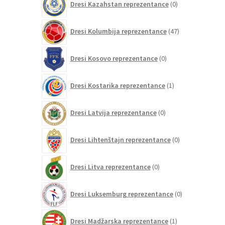
Dresi Kazahstan reprezentance
0
izdelkov
47
Dresi Kolumbija reprezentance
47
izdelkov
0
Dresi Kosovo reprezentance
0
izdelkov
1
Dresi Kostarika reprezentance
1
izdelek
0
Dresi Latvija reprezentance
0
izdelkov
0
Dresi Lihtenštajn reprezentance
0
izdelkov
0
Dresi Litva reprezentance
0
izdelkov
0
Dresi Luksemburg reprezentance
0
izdelkov
1
Dresi Madžarska reprezentance
1