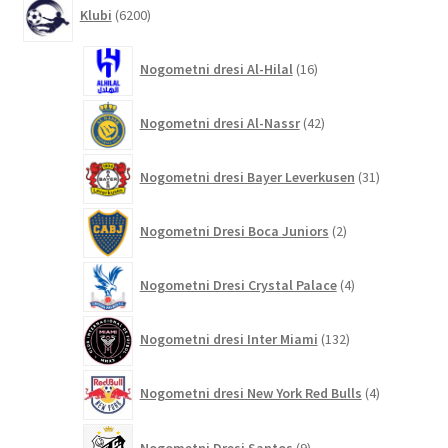
6200
Klubi
6200
izdelkov
16
Nogometni dresi Al-Hilal
16
izdelkov
42
Nogometni dresi Al-Nassr
42
izdelkov
31
Nogometni dresi Bayer Leverkusen
31
izdelkov
2
Nogometni Dresi Boca Juniors
2
izdelka
4
Nogometni Dresi Crystal Palace
4
izdelki
132
Nogometni dresi Inter Miami
132
izdelkov
4
Nogometni dresi New York Red Bulls
4
izdelki
9
Nogometni Dresi Santos
9