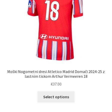
strani
izdelka
Moški Nogometni dresi Atletico Madrid Domači 2024-25 z
lastnim tiskom Arthur Vermeeren 18
€
37.00
Ta
Select options
izdelek
ima