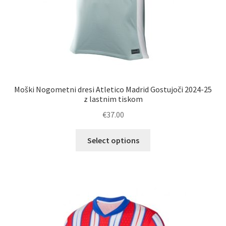
Moški Nogometni dresi Atletico Madrid Gostujoči 2024-25
z lastnim tiskom
€
37.00
Ta
Select options
izdelek
ima
več
različic.
Možnosti
lahko
izberete