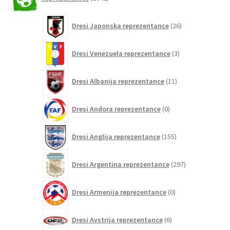
izdelkov
26
Dresi Japonska reprezentance
26
izdelkov
3
Dresi Venezuela reprezentance
3
izdelki
11
Dresi Albanija reprezentance
11
izdelkov
0
Dresi Andora reprezentance
0
izdelkov
155
Dresi Anglija reprezentance
155
izdelkov
297
Dresi Argentina reprezentance
297
izdelkov
0
Dresi Armenija reprezentance
0
izdelkov
6
Dresi Avstrija reprezentance
6
izdelkov