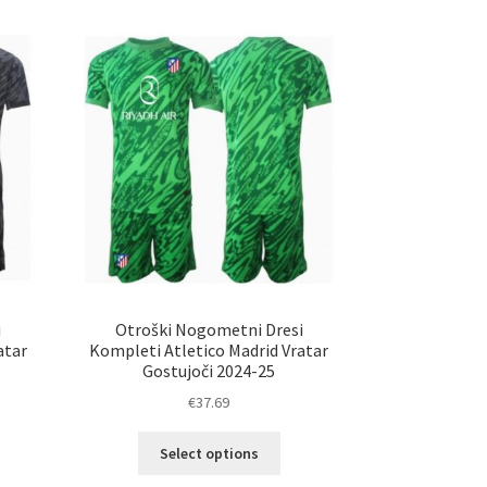
i
Otroški Nogometni Dresi
atar
Kompleti Atletico Madrid Vratar
Gostujoči 2024-25
€
37.69
Ta
Select options
elek
izdelek