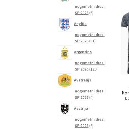
nogometni dresi
6
SP 2026
6
izdelkov
Anglija
nogometni dresi
51
SP 2026
51
izdelkov
Argentina
nogometni dresi
120
SP 2026
120
izdelkov
Avstralija
nogometni dresi
Kom
4
SP 2026
4
D
izdelki
Avstrija
nogometni dresi
6
SP 2026
6