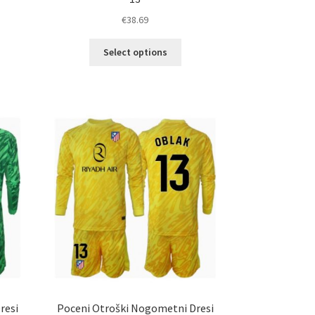
€
38.69
Ta
elek
Select options
izdelek
a
ima
č
več
ičic.
različic.
nosti
Možnosti
ko
lahko
erete
izberete
na
ani
strani
elka
izdelka
resi
Poceni Otroški Nogometni Dresi