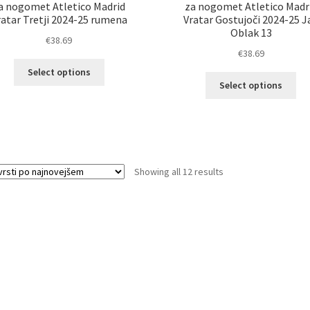
a nogomet Atletico Madrid
za nogomet Atletico Madr
ratar Tretji 2024-25 rumena
Vratar Gostujoči 2024-25 J
Oblak 13
€
38.69
€
38.69
Ta
Select options
Ta
izdelek
Select options
izd
ima
im
več
ve
različic.
razl
Možnosti
Mož
lahko
lah
Sorted
Showing all 12 results
izberete
izb
by
na
na
latest
strani
str
izdelka
izd