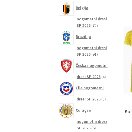
izdelkov
Belgija
nogometni dresi
75
SP 2026
75
izdelkov
Brazilija
nogometni dresi
91
SP 2026
91
izdelkov
Češka nogometni
4
dresi SP 2026
4
izdelki
Čile nogometni
5
dresi SP 2026
5
izdelkov
Curaçao
Kom
nogometni dresi
6
SP 2026
6