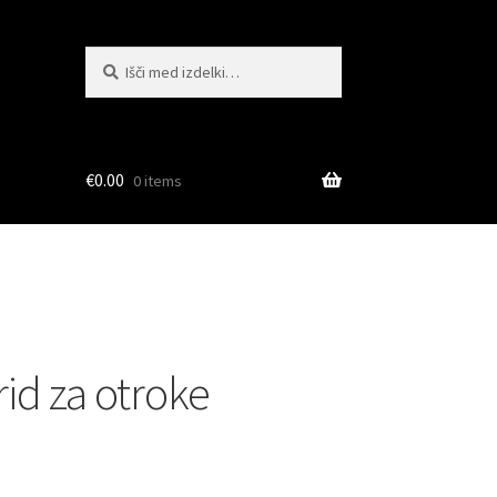
Išči:
Iskanje
€
0.00
0 items
id za otroke