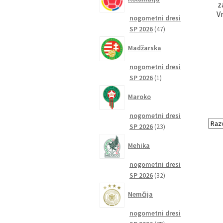
z
V
nogometni dresi
47
SP 2026
47
izdelkov
Madžarska
nogometni dresi
1
SP 2026
1
izdelek
Maroko
nogometni dresi
23
SP 2026
23
izdelkov
Mehika
nogometni dresi
32
SP 2026
32
izdelkov
Nemčija
nogometni dresi