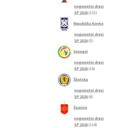
nogometni dresi
131
SP 2026
131
izdelkov
Republika Koreja
nogometni dresi
5
SP 2026
5
izdelkov
Senegal
nogometni dresi
16
SP 2026
16
izdelkov
Škotska
nogometni dresi
6
SP 2026
6
izdelkov
Španija
nogometni dresi
124
SP 2026
124