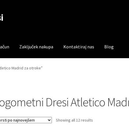
i
račun
Zaključek nakupa
Kontaktiraj nas
Blog
čun
Trgovina
Zaključek nakupa
tletico Madrid za otroke”
ogometni Dresi Atletico Madr
Sorted
Showing all 12 results
by