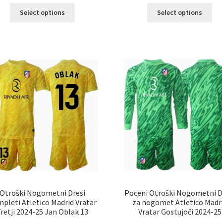
Ta
Ta
Select options
Select options
izdelek
izd
ima
im
več
ve
različic.
razl
Možnosti
Mož
lahko
lah
izberete
izb
na
na
strani
str
izdelka
izd
Otroški Nogometni Dresi
Poceni Otroški Nogometni D
pleti Atletico Madrid Vratar
za nogomet Atletico Madr
retji 2024-25 Jan Oblak 13
Vratar Gostujoči 2024-25