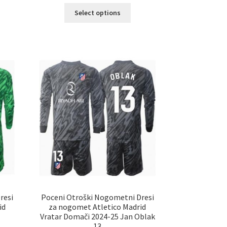
Ta
Select options
elek
izdelek
a
ima
č
več
ičic.
različic.
nosti
Možnosti
ko
lahko
erete
izberete
na
ani
strani
elka
izdelka
resi
Poceni Otroški Nogometni Dresi
id
za nogomet Atletico Madrid
Vratar Domači 2024-25 Jan Oblak
13