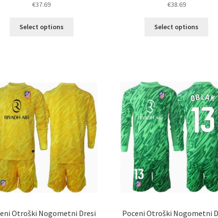
€
37.69
€
38.69
Ta
Ta
Select options
Select options
izdelek
izd
ima
im
več
ve
različic.
razl
Možnosti
Mož
lahko
lah
izberete
izb
na
na
strani
str
izdelka
izd
eni Otroški Nogometni Dresi
Poceni Otroški Nogometni D