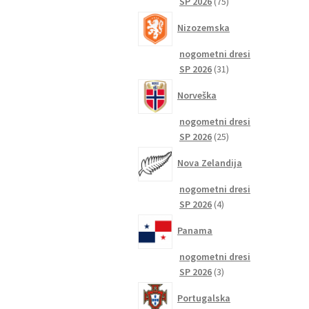
75
SP 2026
75
izdelkov
Nizozemska
nogometni dresi
31
SP 2026
31
izdelkov
Norveška
nogometni dresi
25
SP 2026
25
izdelkov
Nova Zelandija
nogometni dresi
4
SP 2026
4
izdelki
Panama
nogometni dresi
3
SP 2026
3
izdelki
Portugalska