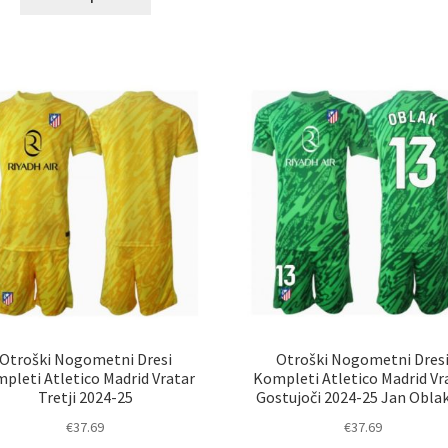
im
izdelek
ve
ima
razl
več
Mož
različic.
lah
Možnosti
izb
lahko
na
izberete
str
na
izd
strani
izdelka
Otroški Nogometni Dresi
Otroški Nogometni Dres
pleti Atletico Madrid Vratar
Kompleti Atletico Madrid Vr
Tretji 2024-25
Gostujoči 2024-25 Jan Oblak
€
37.69
€
37.69