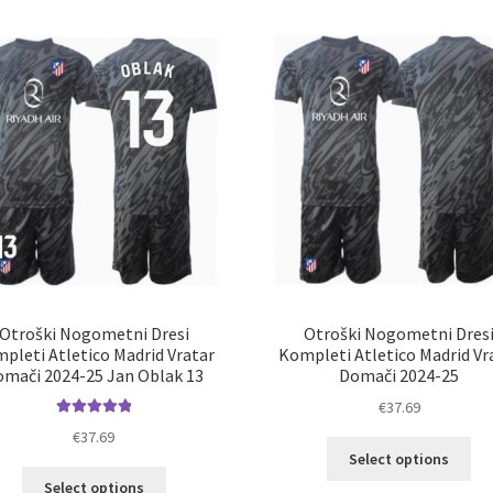
latest
Otroški Nogometni Dresi
Otroški Nogometni Dres
pleti Atletico Madrid Vratar
Kompleti Atletico Madrid Vr
omači 2024-25 Jan Oblak 13
Domači 2024-25
€
37.69
Ocenjeno
€
37.69
Ta
5.00
od 5
Select options
izd
Ta
Select options