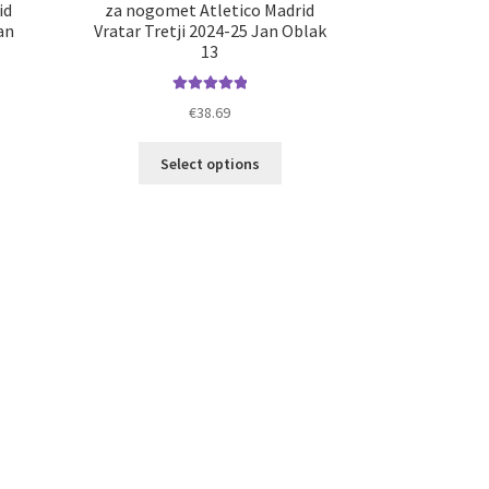
id
za nogomet Atletico Madrid
an
Vratar Tretji 2024-25 Jan Oblak
13
Ocenjeno
€
38.69
5.00
od 5
elek
Ta
Select options
a
izdelek
č
ima
ičic.
več
nosti
različic.
ko
Možnosti
erete
lahko
izberete
ani
na
elka
strani
izdelka