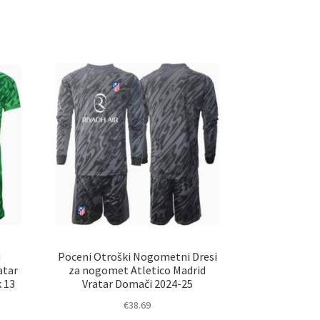
a
ima
č
več
ičic.
različic.
nosti
Možnosti
ko
lahko
erete
izberete
na
ani
strani
elka
izdelka
i
Poceni Otroški Nogometni Dresi
atar
za nogomet Atletico Madrid
 13
Vratar Domači 2024-25
€
38.69