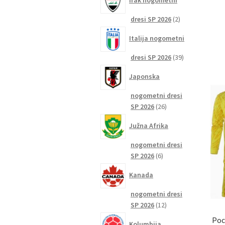
Irak nogometni
2
dresi SP 2026
2
izdelka
Italija nogometni
39
dresi SP 2026
39
izdelkov
Japonska
nogometni dresi
26
SP 2026
26
izdelkov
Južna Afrika
nogometni dresi
6
SP 2026
6
izdelkov
Kanada
nogometni dresi
12
SP 2026
12
izdelkov
Poc
Kolumbija