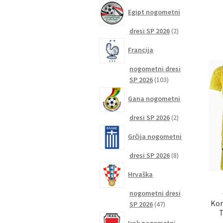
izdelkov
Egipt nogometni
2
dresi SP 2026
2
izdelka
Francija
nogometni dresi
103
SP 2026
103
izdelki
Gana nogometni
2
dresi SP 2026
2
izdelka
Grčija nogometni
8
dresi SP 2026
8
izdelkov
Hrvaška
nogometni dresi
Kom
47
SP 2026
47
T
izdelkov