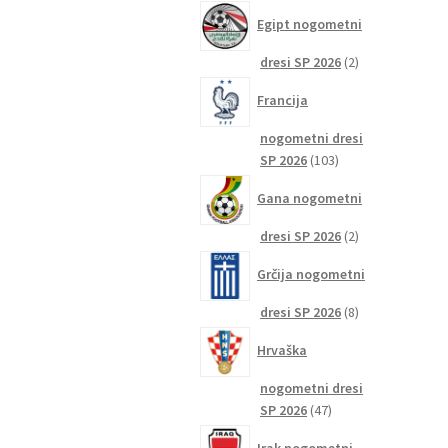
izdelkov
Egipt nogometni
2
dresi SP 2026
2
izdelka
Francija
nogometni dresi
103
SP 2026
103
izdelki
Gana nogometni
2
dresi SP 2026
2
izdelka
Grčija nogometni
8
dresi SP 2026
8
izdelkov
Hrvaška
nogometni dresi
47
SP 2026
47
izdelkov