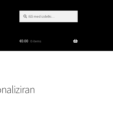
Išči:
Iskanje
€
0.00
0 items
naliziran