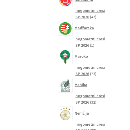
nogometni dresi
47
SP 2026
47
izdelkov
Madžarska
nogometni dresi
1
SP 2026
1
izdelek
Maroko
nogometni dresi
23
SP 2026
23
izdelkov
Mehika
nogometni dresi
32
SP 2026
32
izdelkov
Nemčija
nogometni dresi