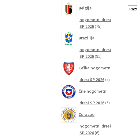
izdelkov
Belgija
nogometni dresi
75
SP 2026
75
izdelkov
Brazilija
nogometni dresi
91
SP 2026
91
izdelkov
Češka nogometni
4
dresi SP 2026
4
izdelki
Čile nogometni
5
dresi SP 2026
5
izdelkov
Curaçao
nogometni dresi
6
SP 2026
6