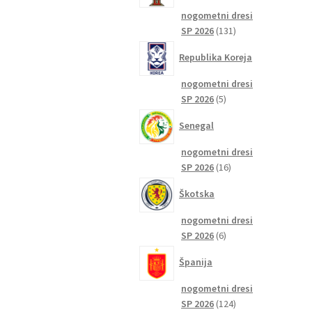
nogometni dresi
131
SP 2026
131
izdelkov
Republika Koreja
nogometni dresi
5
SP 2026
5
izdelkov
Senegal
nogometni dresi
16
SP 2026
16
izdelkov
Škotska
nogometni dresi
6
SP 2026
6
izdelkov
Španija
nogometni dresi
124
SP 2026
124