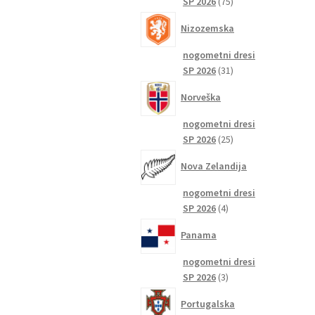
75
SP 2026
75
izdelkov
Nizozemska
nogometni dresi
31
SP 2026
31
izdelkov
Norveška
nogometni dresi
25
SP 2026
25
izdelkov
Nova Zelandija
nogometni dresi
4
SP 2026
4
izdelki
Panama
nogometni dresi
3
SP 2026
3
izdelki
Portugalska