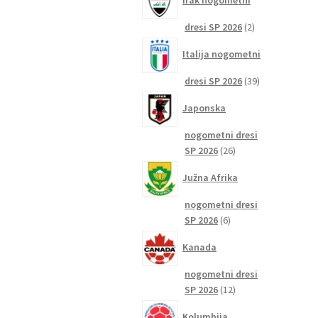
Irak nogometni
2
dresi SP 2026
2
izdelka
Italija nogometni
39
dresi SP 2026
39
izdelkov
Japonska
nogometni dresi
26
SP 2026
26
izdelkov
Južna Afrika
nogometni dresi
6
SP 2026
6
izdelkov
Kanada
nogometni dresi
12
SP 2026
12
izdelkov
Kolumbija