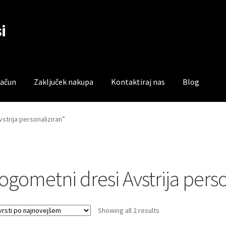
i
račun
Zaključek nakupa
Kontaktiraj nas
Blog
čun
Trgovina
Zaključek nakupa
strija personaliziran”
ogometni dresi Avstrija perso
Sorted
Showing all 2 results
by