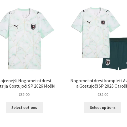
latest
ajcenejši Nogometni dresi
Nogometni dresi kompleti Av
trija Gostujoči SP 2026 Moški
a Gostujoči SP 2026 Otroš
€
35.00
€
35.00
Ta
Ta
Select options
Select options
izdelek
izd
ima
im
več
ve