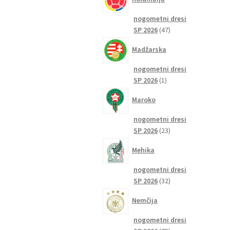
nogometni dresi
47
SP 2026
47
izdelkov
Madžarska
nogometni dresi
1
SP 2026
1
izdelek
Maroko
nogometni dresi
23
SP 2026
23
izdelkov
Mehika
nogometni dresi
32
SP 2026
32
izdelkov
Nemčija
nogometni dresi