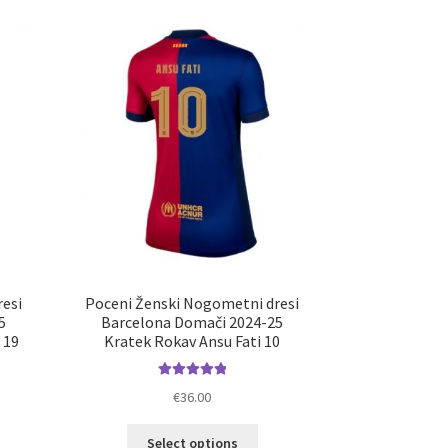
esi
Poceni Ženski Nogometni dresi
5
Barcelona Domači 2024-25
 19
Kratek Rokav Ansu Fati 10
Ocenjeno
€
36.00
5.00
od 5
Ta
Select options