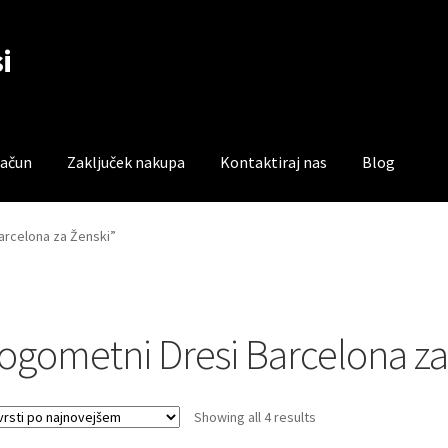
i
račun
Zaključek nakupa
Kontaktiraj nas
Blog
čun
Trgovina
Zaključek nakupa
arcelona za Ženski”
ogometni Dresi Barcelona za
Sorted
Showing all 4 results
by