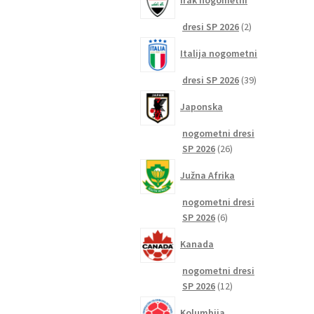
Irak nogometni
2
dresi SP 2026
2
izdelka
Italija nogometni
39
dresi SP 2026
39
izdelkov
Japonska
nogometni dresi
26
SP 2026
26
izdelkov
Južna Afrika
nogometni dresi
6
SP 2026
6
izdelkov
Kanada
nogometni dresi
12
SP 2026
12
izdelkov
Kolumbija