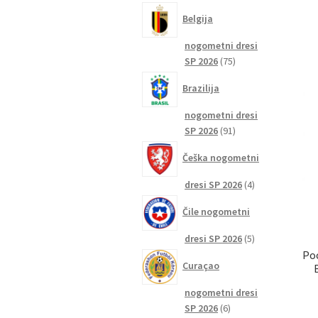
izdelkov
Belgija
nogometni dresi
75
SP 2026
75
izdelkov
Brazilija
nogometni dresi
91
SP 2026
91
izdelkov
Češka nogometni
4
dresi SP 2026
4
izdelki
Čile nogometni
5
dresi SP 2026
5
izdelkov
Po
Curaçao
nogometni dresi
6
SP 2026
6