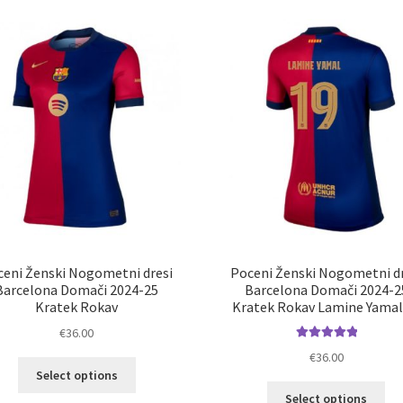
latest
ceni Ženski Nogometni dresi
Poceni Ženski Nogometni dr
Barcelona Domači 2024-25
Barcelona Domači 2024-2
Kratek Rokav
Kratek Rokav Lamine Yamal
€
36.00
Ocenjeno
€
36.00
Ta
5.00
od 5
Select options
izdelek
Ta
Select options