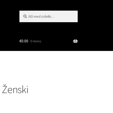
Išči:
Iskanje
€
0.00
0 items
 Ženski