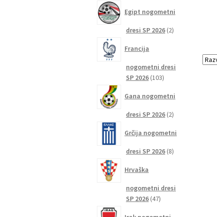
izdelkov
Egipt nogometni
2
dresi SP 2026
2
izdelka
Francija
nogometni dresi
103
SP 2026
103
izdelki
Gana nogometni
2
dresi SP 2026
2
izdelka
Grčija nogometni
8
dresi SP 2026
8
izdelkov
Hrvaška
nogometni dresi
47
SP 2026
47
izdelkov