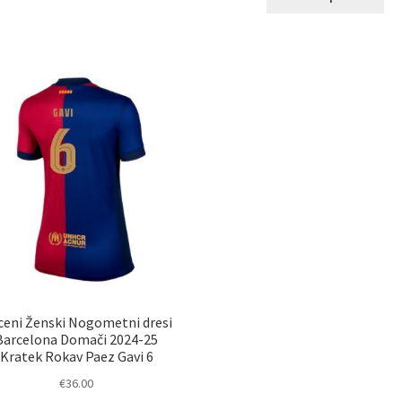
ima
izd
več
im
različic.
ve
Možnosti
razl
lahko
Mož
izberete
lah
na
izb
strani
na
izdelka
str
izd
ceni Ženski Nogometni dresi
Barcelona Domači 2024-25
Kratek Rokav Paez Gavi 6
€
36.00