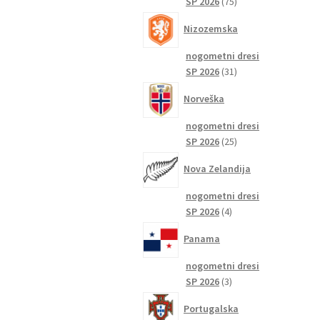
75
SP 2026
75
izdelkov
Nizozemska
nogometni dresi
31
SP 2026
31
izdelkov
Norveška
nogometni dresi
25
SP 2026
25
izdelkov
Nova Zelandija
nogometni dresi
4
SP 2026
4
izdelki
Panama
nogometni dresi
3
SP 2026
3
izdelki
Portugalska