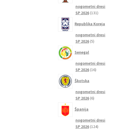
nogometni dresi
131
SP 2026
131
izdelkov
Republika Koreja
nogometni dresi
5
SP 2026
5
izdelkov
Senegal
nogometni dresi
16
SP 2026
16
izdelkov
Škotska
nogometni dresi
6
SP 2026
6
izdelkov
Španija
nogometni dresi
124
SP 2026
124