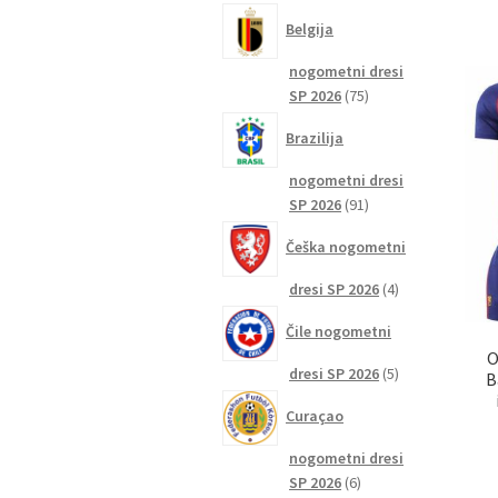
izdelkov
Belgija
nogometni dresi
75
SP 2026
75
izdelkov
Brazilija
nogometni dresi
91
SP 2026
91
izdelkov
Češka nogometni
4
dresi SP 2026
4
izdelki
Čile nogometni
O
5
dresi SP 2026
5
B
izdelkov
Curaçao
nogometni dresi
6
SP 2026
6