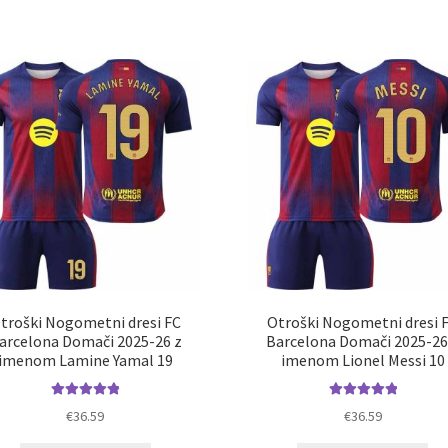
ima
im
več
ve
različic.
razl
Možnosti
Mož
lahko
lah
izberete
izb
na
na
strani
str
izdelka
izd
troški Nogometni dresi FC
Otroški Nogometni dresi 
arcelona Domači 2025-26 z
Barcelona Domači 2025-26
imenom Lamine Yamal 19
imenom Lionel Messi 10
Ocenjeno
Ocenjeno
€
36.59
€
36.59
5.00
od 5
5.00
od 5