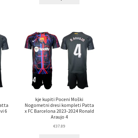
izdelek
elek
ima
a
več
č
različic.
ičic.
Možnosti
nosti
lahko
ko
izberete
erete
na
strani
ani
izdelka
elka
kje kupiti Poceni Moški
atta
Nogometni dresi kompleti Patta
vi 6
x FC Barcelona 2023-2024 Ronald
Araujo 4
€
37.89
Ta