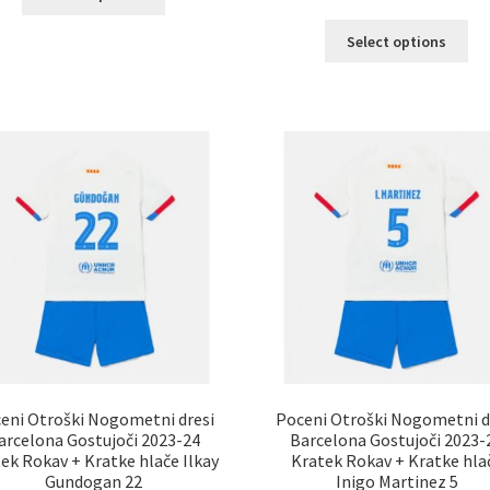
izdelek
Ta
ima
Select options
izd
več
im
različic.
ve
Možnosti
razl
lahko
Mož
izberete
lah
na
izb
strani
na
izdelka
str
izd
eni Otroški Nogometni dresi
Poceni Otroški Nogometni d
arcelona Gostujoči 2023-24
Barcelona Gostujoči 2023-
ek Rokav + Kratke hlače Ilkay
Kratek Rokav + Kratke hla
Gundogan 22
Inigo Martinez 5