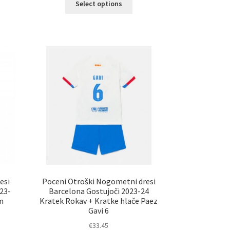
elek
Select options
izdelek
a
ima
č
več
ičic.
različic.
nosti
Možnosti
ko
lahko
erete
izberete
na
ani
strani
elka
izdelka
esi
Poceni Otroški Nogometni dresi
23-
Barcelona Gostujoči 2023-24
im
Kratek Rokav + Kratke hlače Paez
Gavi 6
€
33.45