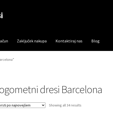
i
račun
Zaključek nakupa
Kontaktiraj nas
Blog
čun
Trgovina
Zaključek nakupa
Barcelona”
ogometni dresi Barcelona
Sorted
Showing all 34 results
by