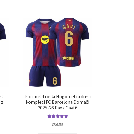
a
ima
č
več
ičic.
različic.
nosti
Možnosti
ko
lahko
erete
izberete
na
ani
strani
elka
izdelka
FC
Poceni Otroški Nogometni dresi
 z
kompleti FC Barcelona Domači
2025-26 Paez Gavi 6
Ocenjeno
€
36.59
5.00
od 5