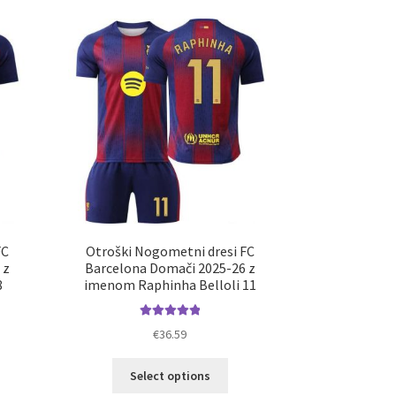
FC
Otroški Nogometni dresi FC
 z
Barcelona Domači 2025-26 z
8
imenom Raphinha Belloli 11
Ocenjeno
€
36.59
5.00
od 5
Ta
Select options
elek
izdelek