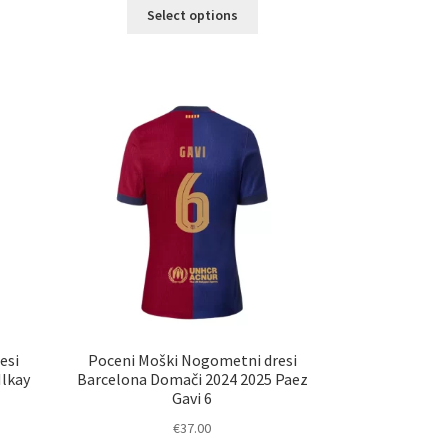
Ta
Select options
elek
izdelek
a
ima
č
več
ičic.
različic.
nosti
Možnosti
ko
lahko
erete
izberete
na
ani
strani
elka
izdelka
esi
Poceni Moški Nogometni dresi
Ilkay
Barcelona Domači 2024 2025 Paez
Gavi 6
€
37.00