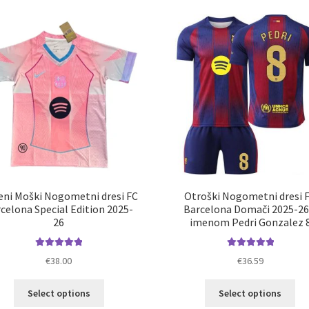
latest
eni Moški Nogometni dresi FC
Otroški Nogometni dresi 
celona Special Edition 2025-
Barcelona Domači 2025-26
26
imenom Pedri Gonzalez 
Ocenjeno
Ocenjeno
€
38.00
€
36.59
5.00
od 5
5.00
od 5
Ta
Ta
Select options
Select options
izdelek
izd