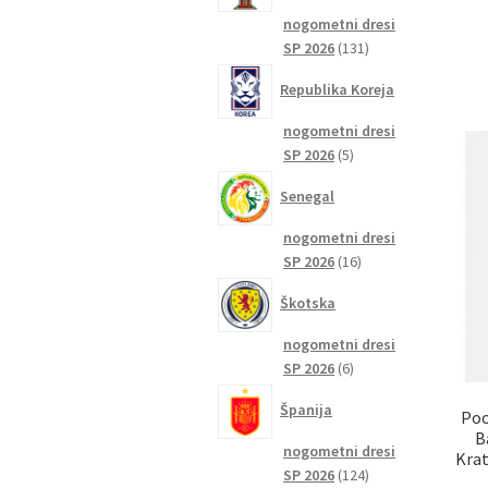
nogometni dresi
131
SP 2026
131
izdelkov
Republika Koreja
nogometni dresi
5
SP 2026
5
izdelkov
Senegal
nogometni dresi
16
SP 2026
16
izdelkov
Škotska
nogometni dresi
6
SP 2026
6
izdelkov
Španija
Poc
B
nogometni dresi
Krat
124
SP 2026
124