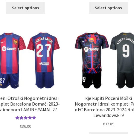
Ta
Ta
Select options
Select options
izdelek
izd
ima
im
več
ve
različic.
razl
Možnosti
Mož
lahko
lah
izberete
izb
na
na
strani
str
izdelka
izd
eni Otroški Nogometni dresi
kje kupiti Poceni Moški
plet Barcelona Domači 2023-
Nogometni dresi kompleti P
 z imenom LAMINE YAMAL 27
x FC Barcelona 2023-2024 Ro
Lewandowski 9
€
37.89
Ocenjeno
€
36.00
5.00
od 5