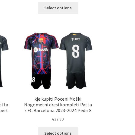
Ta
Select options
elek
izdelek
a
ima
č
več
ičic.
različic.
nosti
Možnosti
ko
lahko
erete
izberete
na
ani
strani
elka
izdelka
kje kupiti Poceni Moški
atta
Nogometni dresi kompleti Patta
bert
x FC Barcelona 2023-2024 Pedri 8
€
37.89
Ta
Select options