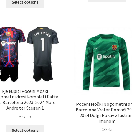
izd
Select options
izdelek
im
ima
ve
več
razl
različic.
Mož
Možnosti
lah
lahko
izb
izberete
na
na
str
strani
izd
izdelka
kje kupiti Poceni Moški
ometni dresi kompleti Patta
C Barcelona 2023-2024 Marc-
Poceni Moški Nogometni dr
Andre ter Stegen 1
Barcelona Vratar Domači 20
2024 Dolgi Rokav z lastn
€
37.89
imenom
Ta
€
38.65
Select options