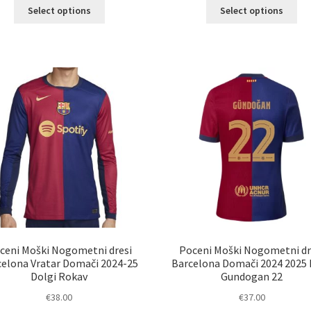
Ta
Ta
Select options
Select options
izdelek
izd
ima
im
več
ve
različic.
razl
Možnosti
Mož
lahko
lah
izberete
izb
na
na
strani
str
izdelka
izd
ceni Moški Nogometni dresi
Poceni Moški Nogometni dr
celona Vratar Domači 2024-25
Barcelona Domači 2024 2025 
Dolgi Rokav
Gundogan 22
€
38.00
€
37.00