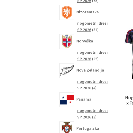
75
SP 2026
75
izdelkov
Nizozemska
nogometni dresi
31
SP 2026
31
izdelkov
Norveška
nogometni dresi
25
SP 2026
25
izdelkov
Nova Zelandija
nogometni dresi
4
SP 2026
4
izdelki
Nog
Panama
x F
nogometni dresi
3
SP 2026
3
izdelki
Portugalska