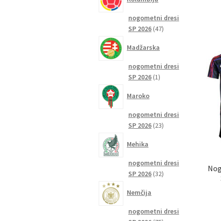
nogometni dresi
47
SP 2026
47
izdelkov
Madžarska
nogometni dresi
1
SP 2026
1
izdelek
Maroko
nogometni dresi
23
SP 2026
23
izdelkov
Mehika
nogometni dresi
Nog
32
SP 2026
32
izdelkov
Nemčija
nogometni dresi