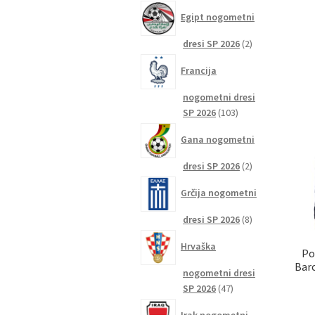
izdelkov
Egipt nogometni
2
dresi SP 2026
2
izdelka
Francija
nogometni dresi
103
SP 2026
103
izdelki
Gana nogometni
2
dresi SP 2026
2
izdelka
Grčija nogometni
8
dresi SP 2026
8
izdelkov
Hrvaška
Po
Bar
nogometni dresi
47
SP 2026
47
izdelkov