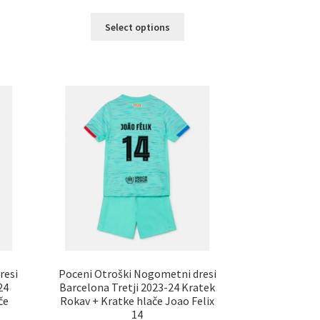
Ta
Select options
elek
izdelek
a
ima
č
več
ičic.
različic.
nosti
Možnosti
ko
lahko
erete
izberete
na
ani
strani
elka
izdelka
resi
Poceni Otroški Nogometni dresi
24
Barcelona Tretji 2023-24 Kratek
če
Rokav + Kratke hlače Joao Felix
14