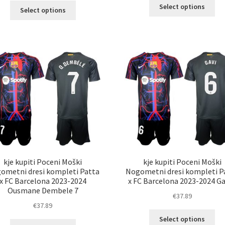
Ta
Ta
Select options
Select options
izd
izdelek
im
ima
ve
več
razl
različic.
Mož
Možnosti
lah
lahko
izb
izberete
na
na
str
strani
izd
izdelka
kje kupiti Poceni Moški
kje kupiti Poceni Moški
ometni dresi kompleti Patta
Nogometni dresi kompleti P
x FC Barcelona 2023-2024
x FC Barcelona 2023-2024 Ga
Ousmane Dembele 7
€
37.89
€
37.89
Ta
Select options
Ta