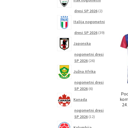
Irak nogometni
2
dresi SP 2026
2
izdelka
Italija nogometni
39
dresi SP 2026
39
izdelkov
Japonska
nogometni dresi
26
SP 2026
26
izdelkov
Južna Afrika
nogometni dresi
6
SP 2026
6
Poc
izdelkov
kom
Kanada
24
nogometni dresi
12
SP 2026
12
izdelkov
Kolumbija