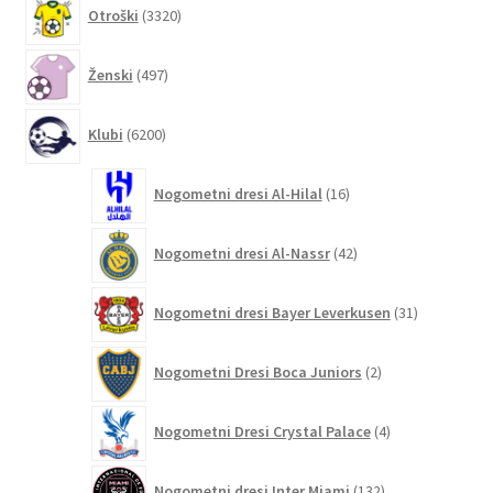
3320
Otroški
3320
izdelkov
497
Ženski
497
izdelkov
6200
Klubi
6200
izdelkov
16
Nogometni dresi Al-Hilal
16
izdelkov
42
Nogometni dresi Al-Nassr
42
izdelkov
31
Nogometni dresi Bayer Leverkusen
31
izdelkov
2
Nogometni Dresi Boca Juniors
2
izdelka
4
Nogometni Dresi Crystal Palace
4
izdelki
132
Nogometni dresi Inter Miami
132