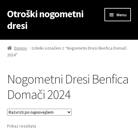
Otroški nogometni
Skip
Skip
Menu
to
to
dresi
navigation
content
Domov
Domov
Izdelki označeni z “Nogometni Dresi Benfica Domači
2024”
Blog
Kontaktiraj nas
Nogometni Dresi Benfica
Košarica
Domači 2024
Moj račun
Trgovina
Prikaz rezultata
Zaključek nakupa