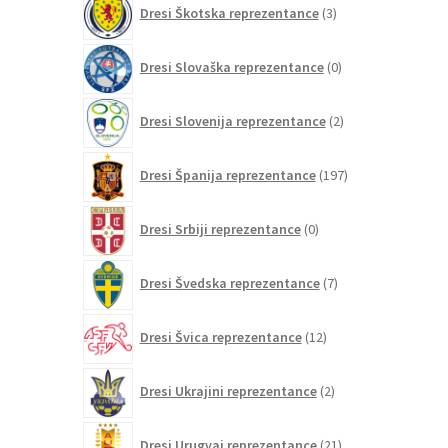
Dresi Škotska reprezentance
3
izdelki
0
Dresi Slovaška reprezentance
0
izdelkov
2
Dresi Slovenija reprezentance
2
izdelka
197
Dresi Španija reprezentance
197
izdelkov
0
Dresi Srbiji reprezentance
0
izdelkov
7
Dresi Švedska reprezentance
7
izdelkov
12
Dresi Švica reprezentance
12
izdelkov
2
Dresi Ukrajini reprezentance
2
izdelka
21
Dresi Urugvaj reprezentance
21