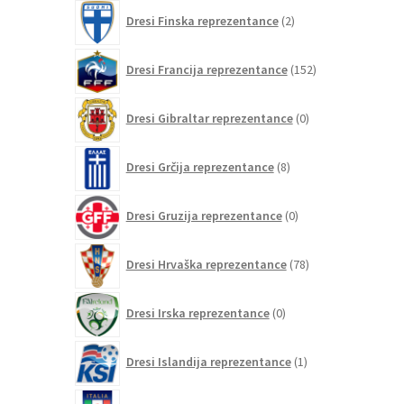
2
Dresi Finska reprezentance
2
izdelka
152
Dresi Francija reprezentance
152
izdelkov
0
Dresi Gibraltar reprezentance
0
izdelkov
8
Dresi Grčija reprezentance
8
izdelkov
0
Dresi Gruzija reprezentance
0
izdelkov
78
Dresi Hrvaška reprezentance
78
izdelkov
0
Dresi Irska reprezentance
0
izdelkov
1
Dresi Islandija reprezentance
1
izdelek
75