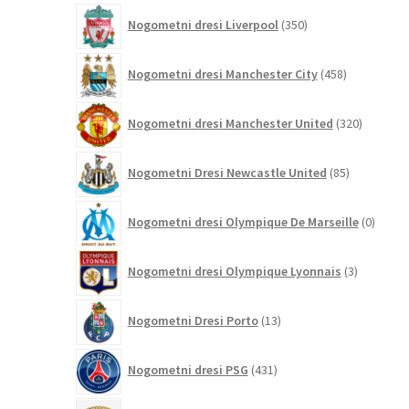
350
Nogometni dresi Liverpool
350
izdelkov
458
Nogometni dresi Manchester City
458
izdelkov
320
Nogometni dresi Manchester United
320
izdelkov
85
Nogometni Dresi Newcastle United
85
izdelkov
0
Nogometni dresi Olympique De Marseille
0
izdelk
3
Nogometni dresi Olympique Lyonnais
3
izdelki
13
Nogometni Dresi Porto
13
izdelkov
431
Nogometni dresi PSG
431
izdelkov
19