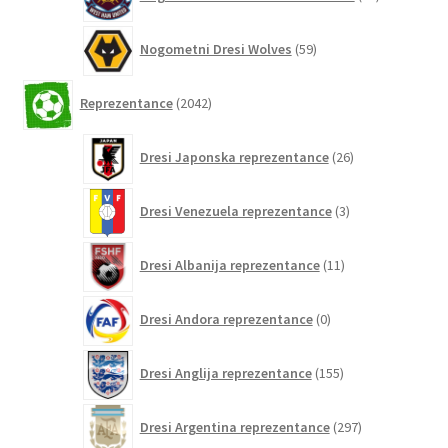
izdelkov
59
Nogometni Dresi Wolves
59
izdelkov
2042
Reprezentance
2042
izdelkov
26
Dresi Japonska reprezentance
26
izdelkov
3
Dresi Venezuela reprezentance
3
izdelki
11
Dresi Albanija reprezentance
11
izdelkov
0
Dresi Andora reprezentance
0
izdelkov
155
Dresi Anglija reprezentance
155
izdelkov
297
Dresi Argentina reprezentance
297
izdelkov