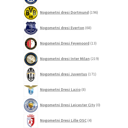
196
Nogometni dresi Dortmund
196
izdelkov
68
Nogometni dresi Everton
68
izdelkov
13
Nogometni Dresi Feyenoord
13
izdelkov
219
Nogometni dresi Inter Milan
219
izdelkov
171
Nogometni dresi Juventus
171
izdelkov
8
Nogometni Dresi Lazio
8
izdelkov
0
Nogometni Dresi Leicester City
0
izdelkov
4
Nogometni Dresi Lille OSC
4
izdelki