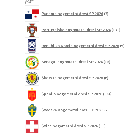
izdelki
3
Panama nogometni dresi SP 2026
3
izdelki
131
Portugalska nogometni dresi SP 2026
131
izdelko
5
Republika Koreja nogometni dresi SP 2026
5
izdel
16
Senegal nogometni dresi SP 2026
16
izdelkov
6
Škotska nogometni dresi SP 2026
6
izdelkov
124
Španija nogometni dresi SP 2026
124
izdelkov
23
Švedska nogometni dresi SP 2026
23
izdelkov
11
Švica nogometni dresi SP 2026
11
izdelkov