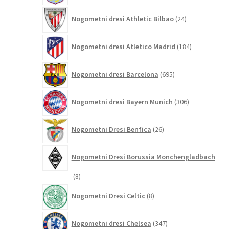
24
Nogometni dresi Athletic Bilbao
24
izdelkov
184
Nogometni dresi Atletico Madrid
184
izdelkov
695
Nogometni dresi Barcelona
695
izdelkov
306
Nogometni dresi Bayern Munich
306
izdelkov
26
Nogometni Dresi Benfica
26
izdelkov
Nogometni Dresi Borussia Monchengladbach
8
8
izdelkov
8
Nogometni Dresi Celtic
8
izdelkov
347
Nogometni dresi Chelsea
347
izdelkov