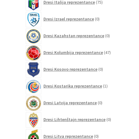
Dresi Italija reprezentance
75
izdelkov
0
Dresi Izrael reprezentance
0
izdelkov
0
Dresi Kazahstan reprezentance
0
izdelkov
47
Dresi Kolumbija reprezentance
47
izdelkov
0
Dresi Kosovo reprezentance
0
izdelkov
1
Dresi Kostarika reprezentance
1
izdelek
0
Dresi Latvija reprezentance
0
izdelkov
0
Dresi Lihtenštajn reprezentance
0
izdelkov
0
Dresi Litva reprezentance
0
izdelkov