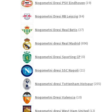
Nogometni Dresi PSV Eindhoven
19
izdelkov
84
Nogometni Dresi RB Leipzig
84
izdelkov
27
Nogometni Dresi Real Betis
27
izdelkov
696
Nogometni dresi Real Madrid
696
izdelkov
0
Nogometni Dresi Sporting CP
0
izdelkov
21
Nogometni dresi SSC Napoli
21
izdelkov
255
Nogometni dresi Tottenham Hotspur
255
izdelko
10
Nogometni Dresi Valencia
10
izdelkov
12
Nogometni dresi West Ham United
12