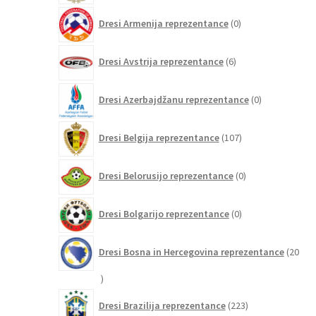
0
Dresi Armenija reprezentance
0
izdelkov
6
Dresi Avstrija reprezentance
6
izdelkov
0
Dresi Azerbajdžanu reprezentance
0
izdelkov
107
Dresi Belgija reprezentance
107
izdelkov
0
Dresi Belorusijo reprezentance
0
izdelkov
0
Dresi Bolgarijo reprezentance
0
izdelkov
Dresi Bosna in Hercegovina reprezentance
20
20
izdelkov
223
Dresi Brazilija reprezentance
223
izdelkov