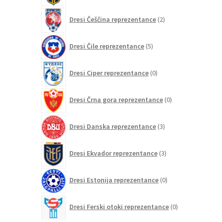
2
Dresi Češčina reprezentance
2
izdelka
5
Dresi Čile reprezentance
5
izdelkov
0
Dresi Ciper reprezentance
0
izdelkov
0
Dresi Črna gora reprezentance
0
izdelkov
3
Dresi Danska reprezentance
3
izdelki
3
Dresi Ekvador reprezentance
3
izdelki
0
Dresi Estonija reprezentance
0
izdelkov
0
Dresi Ferski otoki reprezentance
0
izdelkov