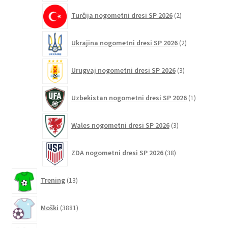
2
Turčija nogometni dresi SP 2026
2
izdelka
2
Ukrajina nogometni dresi SP 2026
2
izdelka
3
Urugvaj nogometni dresi SP 2026
3
izdelki
1
Uzbekistan nogometni dresi SP 2026
1
izdelek
3
Wales nogometni dresi SP 2026
3
izdelki
38
ZDA nogometni dresi SP 2026
38
izdelkov
13
Trening
13
izdelkov
3881
Moški
3881
izdelkov