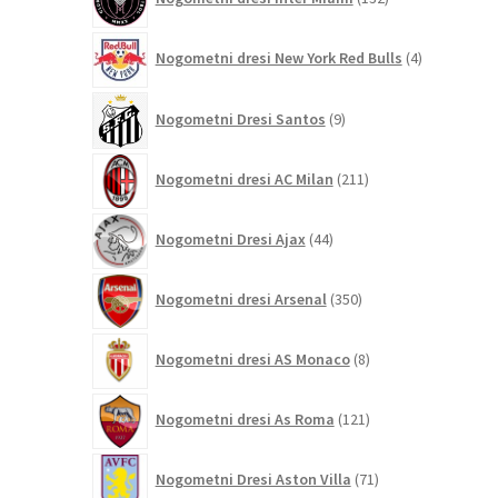
izdelkov
4
Nogometni dresi New York Red Bulls
4
izdelki
9
Nogometni Dresi Santos
9
izdelkov
211
Nogometni dresi AC Milan
211
izdelkov
44
Nogometni Dresi Ajax
44
izdelkov
350
Nogometni dresi Arsenal
350
izdelkov
8
Nogometni dresi AS Monaco
8
izdelkov
121
Nogometni dresi As Roma
121
izdelkov
71
Nogometni Dresi Aston Villa
71
izdelkov