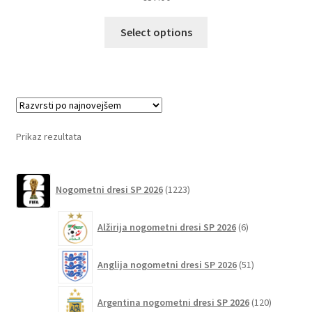
Ta
Select options
izdelek
ima
več
različic.
Možnosti
lahko
Prikaz rezultata
izberete
na
1223
strani
Nogometni dresi SP 2026
1223
izdelkov
izdelka
6
Alžirija nogometni dresi SP 2026
6
izdelkov
51
Anglija nogometni dresi SP 2026
51
izdelkov
120
Argentina nogometni dresi SP 2026
120
izdelkov