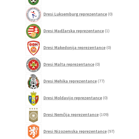
0
Dresi Luksemburg reprezentance
0
izdelkov
1
Dresi Madžarska reprezentance
1
izdelek
0
Dresi Makedonija reprezentance
0
izdelkov
0
Dresi Malta reprezentance
0
izdelkov
77
Dresi Mehika reprezentance
77
izdelkov
0
Dresi Moldavijo reprezentance
0
izdelkov
109
Dresi Nemčija reprezentance
109
izdelkov
97
Dresi Nizozemska reprezentance
97
izdelkov