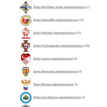
1
Dresi Northern Irska reprezentance
1
izdelek
28
Dresi Norveška reprezentance
28
izdelkov
10
Dresi Poljska reprezentance
10
izdelkov
208
Dresi Portugalska reprezentance
208
izdelkov
4
Dresi puran reprezentance
4
izdelki
0
Dresi Romuniji reprezentance
0
izdelkov
0
Dresi Rusija reprezentance
0
izdelkov
0
Dresi San Marino reprezentance
0
izdelkov
3