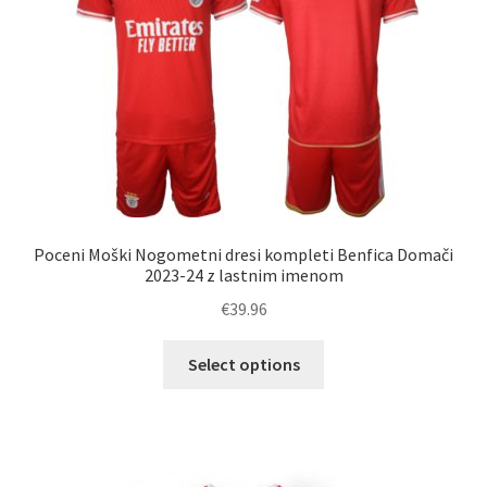
Poceni Moški Nogometni dresi kompleti Benfica Domači
2023-24 z lastnim imenom
€
39.96
Ta
Select options
izdelek
ima
več
različic.