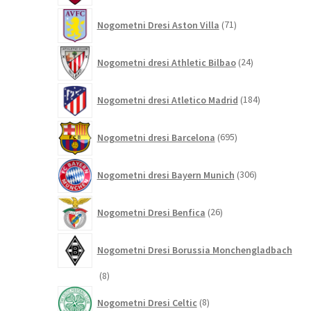
71
Nogometni Dresi Aston Villa
71
izdelkov
24
Nogometni dresi Athletic Bilbao
24
izdelkov
184
Nogometni dresi Atletico Madrid
184
izdelkov
695
Nogometni dresi Barcelona
695
izdelkov
306
Nogometni dresi Bayern Munich
306
izdelkov
26
Nogometni Dresi Benfica
26
izdelkov
Nogometni Dresi Borussia Monchengladbach
8
8
izdelkov
8
Nogometni Dresi Celtic
8
izdelkov