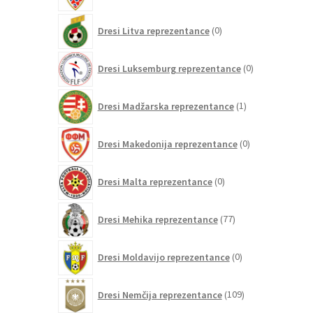
0
Dresi Litva reprezentance
0
izdelkov
0
Dresi Luksemburg reprezentance
0
izdelkov
1
Dresi Madžarska reprezentance
1
izdelek
0
Dresi Makedonija reprezentance
0
izdelkov
0
Dresi Malta reprezentance
0
izdelkov
77
Dresi Mehika reprezentance
77
izdelkov
0
Dresi Moldavijo reprezentance
0
izdelkov
109
Dresi Nemčija reprezentance
109
izdelkov