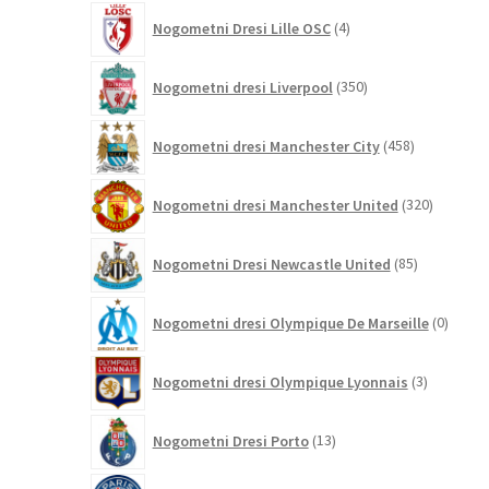
4
Nogometni Dresi Lille OSC
4
izdelki
350
Nogometni dresi Liverpool
350
izdelkov
458
Nogometni dresi Manchester City
458
izdelkov
320
Nogometni dresi Manchester United
320
izdelkov
85
Nogometni Dresi Newcastle United
85
izdelkov
0
Nogometni dresi Olympique De Marseille
0
izdelk
3
Nogometni dresi Olympique Lyonnais
3
izdelki
13
Nogometni Dresi Porto
13
izdelkov
431