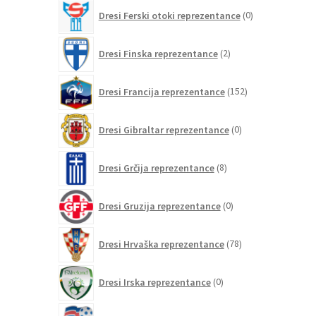
0
Dresi Ferski otoki reprezentance
0
izdelkov
2
Dresi Finska reprezentance
2
izdelka
152
Dresi Francija reprezentance
152
izdelkov
0
Dresi Gibraltar reprezentance
0
izdelkov
8
Dresi Grčija reprezentance
8
izdelkov
0
Dresi Gruzija reprezentance
0
izdelkov
78
Dresi Hrvaška reprezentance
78
izdelkov
0
Dresi Irska reprezentance
0
izdelkov
1