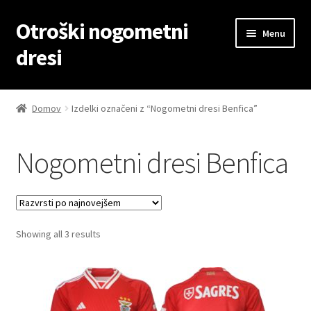
Otroški nogometni
Skip
Skip
Menu
to
to
dresi
navigation
content
Domov
Domov
Izdelki označeni z “Nogometni dresi Benfica”
Blog
Nogometni dresi Benfica
Kontaktiraj nas
Košarica
Sorted
Showing all 3 results
Moj račun
by
latest
Trgovina
Zaključek nakupa