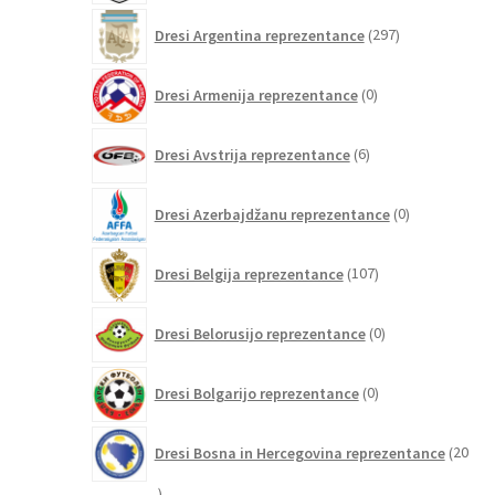
297
Dresi Argentina reprezentance
297
izdelkov
0
Dresi Armenija reprezentance
0
izdelkov
6
Dresi Avstrija reprezentance
6
izdelkov
0
Dresi Azerbajdžanu reprezentance
0
izdelkov
107
Dresi Belgija reprezentance
107
izdelkov
0
Dresi Belorusijo reprezentance
0
izdelkov
0
Dresi Bolgarijo reprezentance
0
izdelkov
Dresi Bosna in Hercegovina reprezentance
20
20