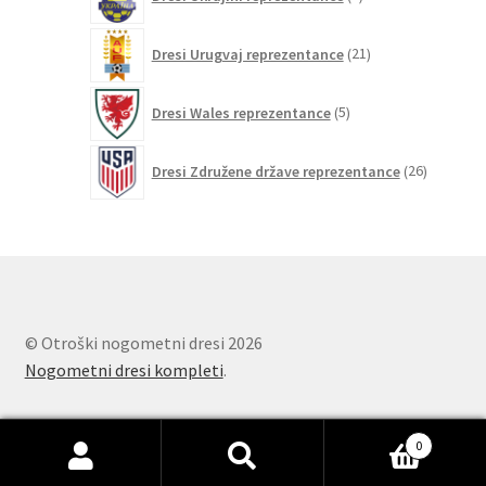
izdelka
21
Dresi Urugvaj reprezentance
21
izdelkov
5
Dresi Wales reprezentance
5
izdelkov
26
Dresi Združene države reprezentance
26
izdelkov
© Otroški nogometni dresi 2026
Nogometni dresi kompleti
.
0
Išči:
Iskanje