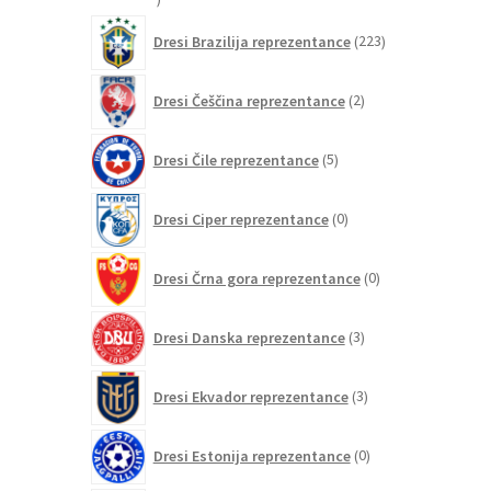
izdelkov
223
Dresi Brazilija reprezentance
223
izdelkov
2
Dresi Češčina reprezentance
2
izdelka
5
Dresi Čile reprezentance
5
izdelkov
0
Dresi Ciper reprezentance
0
izdelkov
0
Dresi Črna gora reprezentance
0
izdelkov
3
Dresi Danska reprezentance
3
izdelki
3
Dresi Ekvador reprezentance
3
izdelki
0
Dresi Estonija reprezentance
0
izdelkov