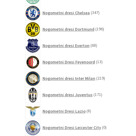
347
Nogometni dresi Chelsea
347
izdelkov
196
Nogometni dresi Dortmund
196
izdelkov
68
Nogometni dresi Everton
68
izdelkov
13
Nogometni Dresi Feyenoord
13
izdelkov
219
Nogometni dresi Inter Milan
219
izdelkov
171
Nogometni dresi Juventus
171
izdelkov
8
Nogometni Dresi Lazio
8
izdelkov
0
Nogometni Dresi Leicester City
0
izdelkov