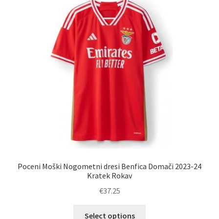
Možnosti
lahko
izberete
na
strani
izdelka
Poceni Moški Nogometni dresi Benfica Domači 2023-24
Kratek Rokav
€
37.25
Ta
Select options