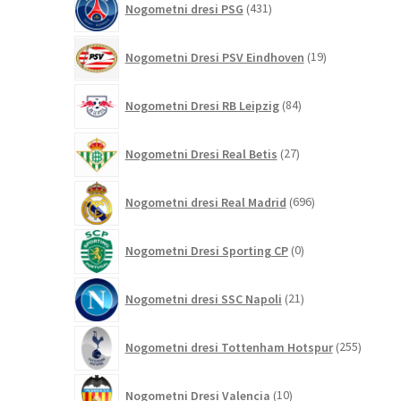
Nogometni dresi PSG
431
izdelkov
19
Nogometni Dresi PSV Eindhoven
19
izdelkov
84
Nogometni Dresi RB Leipzig
84
izdelkov
27
Nogometni Dresi Real Betis
27
izdelkov
696
Nogometni dresi Real Madrid
696
izdelkov
0
Nogometni Dresi Sporting CP
0
izdelkov
21
Nogometni dresi SSC Napoli
21
izdelkov
255
Nogometni dresi Tottenham Hotspur
255
izdelko
10
Nogometni Dresi Valencia
10