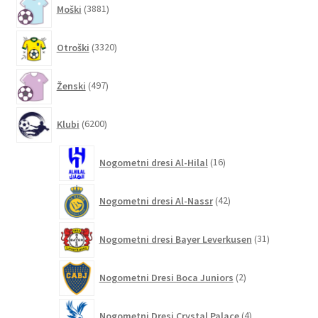
Moški
3881
izdelkov
3320
Otroški
3320
izdelkov
497
Ženski
497
izdelkov
6200
Klubi
6200
izdelkov
16
Nogometni dresi Al-Hilal
16
izdelkov
42
Nogometni dresi Al-Nassr
42
izdelkov
31
Nogometni dresi Bayer Leverkusen
31
izdelkov
2
Nogometni Dresi Boca Juniors
2
izdelka
4
Nogometni Dresi Crystal Palace
4