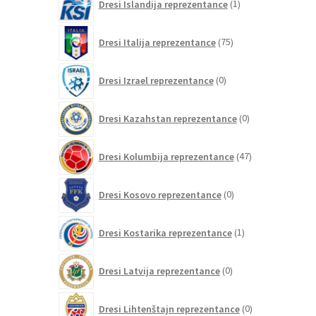
Dresi Islandija reprezentance
1
izdelek
75
Dresi Italija reprezentance
75
izdelkov
0
Dresi Izrael reprezentance
0
izdelkov
0
Dresi Kazahstan reprezentance
0
izdelkov
47
Dresi Kolumbija reprezentance
47
izdelkov
0
Dresi Kosovo reprezentance
0
izdelkov
1
Dresi Kostarika reprezentance
1
izdelek
0
Dresi Latvija reprezentance
0
izdelkov
0
Dresi Lihtenštajn reprezentance
0
izdelkov