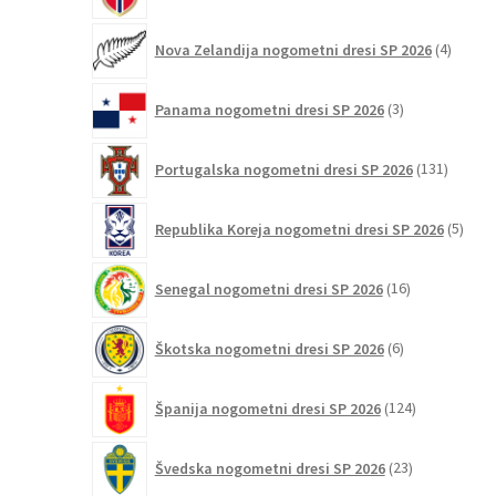
4
Nova Zelandija nogometni dresi SP 2026
4
izdelki
3
Panama nogometni dresi SP 2026
3
izdelki
131
Portugalska nogometni dresi SP 2026
131
izdelko
5
Republika Koreja nogometni dresi SP 2026
5
izdel
16
Senegal nogometni dresi SP 2026
16
izdelkov
6
Škotska nogometni dresi SP 2026
6
izdelkov
124
Španija nogometni dresi SP 2026
124
izdelkov
23
Švedska nogometni dresi SP 2026
23
izdelkov