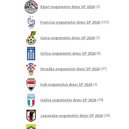
2
Egipt nogometni dresi SP 2026
2
izdelka
103
Francija nogometni dresi SP 2026
103
izdelki
2
Gana nogometni dresi SP 2026
2
izdelka
8
Grčija nogometni dresi SP 2026
8
izdelkov
47
Hrvaška nogometni dresi SP 2026
47
izdelkov
2
Irak nogometni dresi SP 2026
2
izdelka
39
Italija nogometni dresi SP 2026
39
izdelkov
26
Japonska nogometni dresi SP 2026
26
izdelkov
6