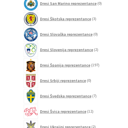
Dresi San Marino reprezentance
0
izdelkov
3
Dresi Škotska reprezentance
3
izdelki
0
Dresi Slovaška reprezentance
0
izdelkov
2
Dresi Slovenija reprezentance
2
izdelka
197
Dresi Španija reprezentance
197
izdelkov
0
Dresi Srbiji reprezentance
0
izdelkov
7
Dresi Švedska reprezentance
7
izdelkov
12
Dresi Švica reprezentance
12
izdelkov
2
Dresi Ukrajini reprezentance
2