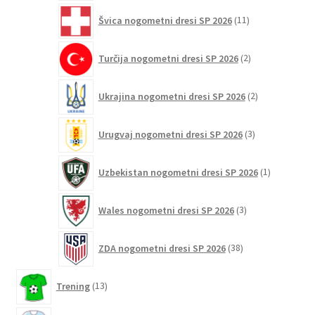
11
Švica nogometni dresi SP 2026
11
izdelkov
2
Turčija nogometni dresi SP 2026
2
izdelka
2
Ukrajina nogometni dresi SP 2026
2
izdelka
3
Urugvaj nogometni dresi SP 2026
3
izdelki
1
Uzbekistan nogometni dresi SP 2026
1
izdelek
3
Wales nogometni dresi SP 2026
3
izdelki
38
ZDA nogometni dresi SP 2026
38
izdelkov
13
Trening
13
izdelkov
3881