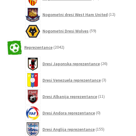
izdelkov
12
Nogometni dresi West Ham United
12
izdelkov
59
Nogometni Dresi Wolves
59
izdelkov
2042
Reprezentance
2042
izdelkov
26
Dresi Japonska reprezentance
26
izdelkov
3
Dresi Venezuela reprezentance
3
izdelki
11
Dresi Albanija reprezentance
11
izdelkov
0
Dresi Andora reprezentance
0
izdelkov
155
Dresi Anglija reprezentance
155
izdelkov