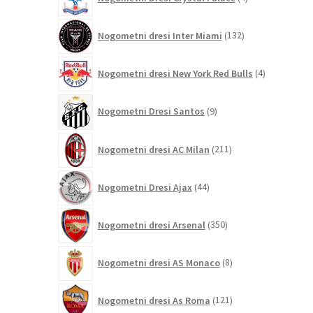
izdelki
132
Nogometni dresi Inter Miami
132
izdelkov
4
Nogometni dresi New York Red Bulls
4
izdelki
9
Nogometni Dresi Santos
9
izdelkov
211
Nogometni dresi AC Milan
211
izdelkov
44
Nogometni Dresi Ajax
44
izdelkov
350
Nogometni dresi Arsenal
350
izdelkov
8
Nogometni dresi AS Monaco
8
izdelkov
121
Nogometni dresi As Roma
121
izdelkov