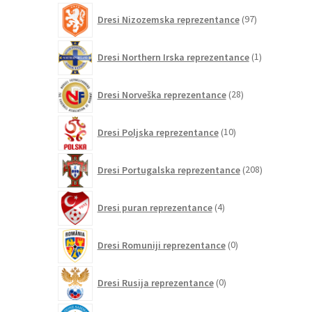
97
Dresi Nizozemska reprezentance
97
izdelkov
1
Dresi Northern Irska reprezentance
1
izdelek
28
Dresi Norveška reprezentance
28
izdelkov
10
Dresi Poljska reprezentance
10
izdelkov
208
Dresi Portugalska reprezentance
208
izdelkov
4
Dresi puran reprezentance
4
izdelki
0
Dresi Romuniji reprezentance
0
izdelkov
0
Dresi Rusija reprezentance
0
izdelkov
0