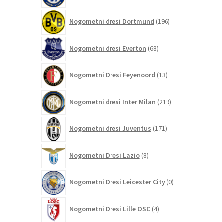
196
Nogometni dresi Dortmund
196
izdelkov
68
Nogometni dresi Everton
68
izdelkov
13
Nogometni Dresi Feyenoord
13
izdelkov
219
Nogometni dresi Inter Milan
219
izdelkov
171
Nogometni dresi Juventus
171
izdelkov
8
Nogometni Dresi Lazio
8
izdelkov
0
Nogometni Dresi Leicester City
0
izdelkov
4
Nogometni Dresi Lille OSC
4
izdelki