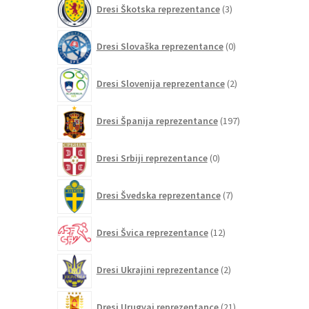
Dresi Škotska reprezentance
3
izdelki
0
Dresi Slovaška reprezentance
0
izdelkov
2
Dresi Slovenija reprezentance
2
izdelka
197
Dresi Španija reprezentance
197
izdelkov
0
Dresi Srbiji reprezentance
0
izdelkov
7
Dresi Švedska reprezentance
7
izdelkov
12
Dresi Švica reprezentance
12
izdelkov
2
Dresi Ukrajini reprezentance
2
izdelka
21
Dresi Urugvaj reprezentance
21