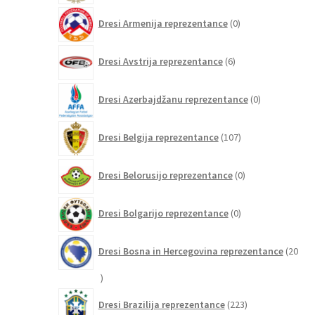
0
Dresi Armenija reprezentance
0
izdelkov
6
Dresi Avstrija reprezentance
6
izdelkov
0
Dresi Azerbajdžanu reprezentance
0
izdelkov
107
Dresi Belgija reprezentance
107
izdelkov
0
Dresi Belorusijo reprezentance
0
izdelkov
0
Dresi Bolgarijo reprezentance
0
izdelkov
Dresi Bosna in Hercegovina reprezentance
20
20
izdelkov
223
Dresi Brazilija reprezentance
223
izdelkov