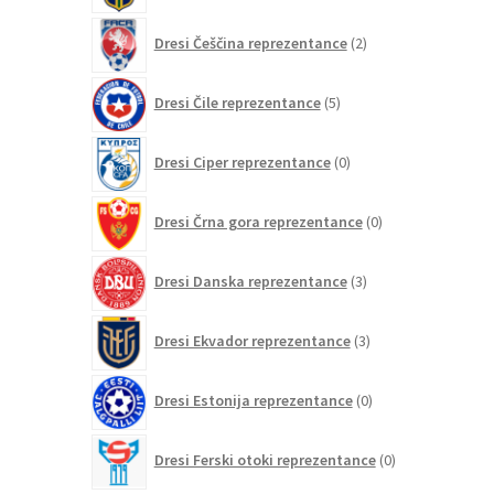
2
Dresi Češčina reprezentance
2
izdelka
5
Dresi Čile reprezentance
5
izdelkov
0
Dresi Ciper reprezentance
0
izdelkov
0
Dresi Črna gora reprezentance
0
izdelkov
3
Dresi Danska reprezentance
3
izdelki
3
Dresi Ekvador reprezentance
3
izdelki
0
Dresi Estonija reprezentance
0
izdelkov
0
Dresi Ferski otoki reprezentance
0
izdelkov