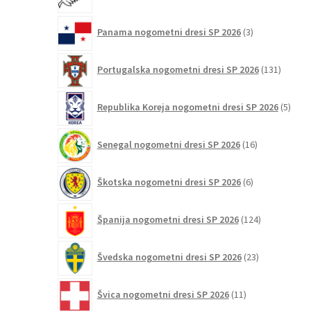
izdelki
3
Panama nogometni dresi SP 2026
3
izdelki
131
Portugalska nogometni dresi SP 2026
131
izdelko
5
Republika Koreja nogometni dresi SP 2026
5
izdel
16
Senegal nogometni dresi SP 2026
16
izdelkov
6
Škotska nogometni dresi SP 2026
6
izdelkov
124
Španija nogometni dresi SP 2026
124
izdelkov
23
Švedska nogometni dresi SP 2026
23
izdelkov
11
Švica nogometni dresi SP 2026
11
izdelkov