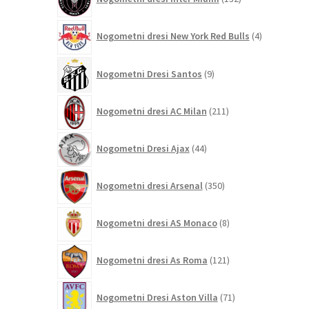
izdelkov
4
Nogometni dresi New York Red Bulls
4
izdelki
9
Nogometni Dresi Santos
9
izdelkov
211
Nogometni dresi AC Milan
211
izdelkov
44
Nogometni Dresi Ajax
44
izdelkov
350
Nogometni dresi Arsenal
350
izdelkov
8
Nogometni dresi AS Monaco
8
izdelkov
121
Nogometni dresi As Roma
121
izdelkov
71
Nogometni Dresi Aston Villa
71
izdelkov