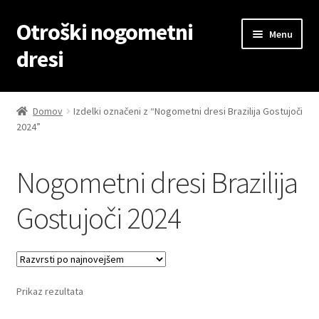
Otroški nogometni
Skip
Skip
Menu
to
to
dresi
navigation
content
Domov
Domov
Izdelki označeni z “Nogometni dresi Brazilija Gostujoči
2024”
Blog
Kontaktiraj nas
Nogometni dresi Brazilija
Košarica
Gostujoči 2024
Moj račun
Trgovina
Prikaz rezultata
Zaključek nakupa