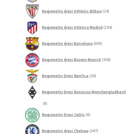
24
Nogometni dresi Athletic Bilbao
24
izdelkov
184
Nogometni dresi Atletico Madrid
184
izdelkov
695
Nogometni dresi Barcelona
695
izdelkov
306
Nogometni dresi Bayern Munich
306
izdelkov
26
Nogometni Dresi Benfica
26
izdelkov
Nogometni Dresi Borussia Monchengladbach
8
8
izdelkov
8
Nogometni Dresi Celtic
8
izdelkov
347
Nogometni dresi Chelsea
347
izdelkov