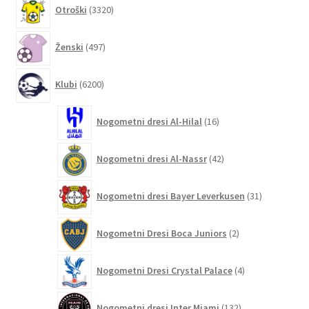
3320
Otroški
3320
izdelkov
497
Ženski
497
izdelkov
6200
Klubi
6200
izdelkov
16
Nogometni dresi Al-Hilal
16
izdelkov
42
Nogometni dresi Al-Nassr
42
izdelkov
31
Nogometni dresi Bayer Leverkusen
31
izdelkov
2
Nogometni Dresi Boca Juniors
2
izdelka
4
Nogometni Dresi Crystal Palace
4
izdelki
132
Nogometni dresi Inter Miami
132