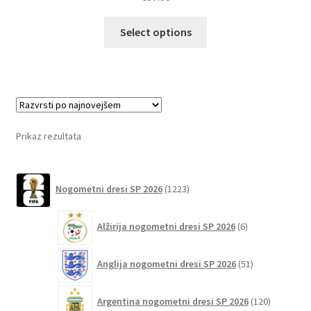
Ta
Select options
izdelek
ima
več
različic.
Možnosti
lahko
Prikaz rezultata
izberete
na
1223
strani
Nogometni dresi SP 2026
1223
izdelkov
izdelka
6
Alžirija nogometni dresi SP 2026
6
izdelkov
51
Anglija nogometni dresi SP 2026
51
izdelkov
120
Argentina nogometni dresi SP 2026
120
izdelkov