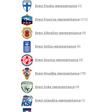
2
Dresi Finska reprezentance
2
izdelka
152
Dresi Francija reprezentance
152
izdelkov
0
Dresi Gibraltar reprezentance
0
izdelkov
8
Dresi Grčija reprezentance
8
izdelkov
0
Dresi Gruzija reprezentance
0
izdelkov
78
Dresi Hrvaška reprezentance
78
izdelkov
0
Dresi Irska reprezentance
0
izdelkov
1
Dresi Islandija reprezentance
1
izdelek
75