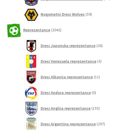
izdelkov
59
Nogometni Dresi Wolves
59
izdelkov
2042
Reprezentance
2042
izdelkov
26
Dresi Japonska reprezentance
26
izdelkov
3
Dresi Venezuela reprezentance
3
izdelki
11
Dresi Albanija reprezentance
11
izdelkov
0
Dresi Andora reprezentance
0
izdelkov
155
Dresi Anglija reprezentance
155
izdelkov
297
Dresi Argentina reprezentance
297
izdelkov