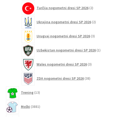
2
Turčija nogometni dresi SP 2026
2
izdelka
2
Ukrajina nogometni dresi SP 2026
2
izdelka
3
Urugvaj nogometni dresi SP 2026
3
izdelki
1
Uzbekistan nogometni dresi SP 2026
1
izdelek
3
Wales nogometni dresi SP 2026
3
izdelki
38
ZDA nogometni dresi SP 2026
38
izdelkov
13
Trening
13
izdelkov
3881
Moški
3881
izdelkov