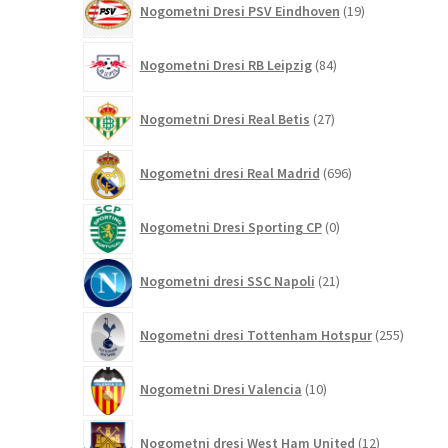
Nogometni Dresi PSV Eindhoven
19
izdelkov
84
Nogometni Dresi RB Leipzig
84
izdelkov
27
Nogometni Dresi Real Betis
27
izdelkov
696
Nogometni dresi Real Madrid
696
izdelkov
0
Nogometni Dresi Sporting CP
0
izdelkov
21
Nogometni dresi SSC Napoli
21
izdelkov
255
Nogometni dresi Tottenham Hotspur
255
izdelko
10
Nogometni Dresi Valencia
10
izdelkov
12
Nogometni dresi West Ham United
12