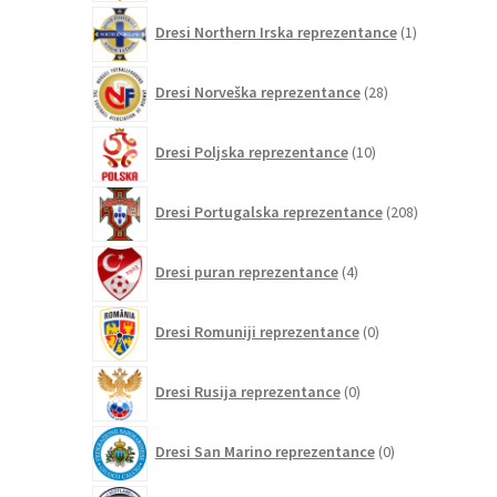
1
Dresi Northern Irska reprezentance
1
izdelek
28
Dresi Norveška reprezentance
28
izdelkov
10
Dresi Poljska reprezentance
10
izdelkov
208
Dresi Portugalska reprezentance
208
izdelkov
4
Dresi puran reprezentance
4
izdelki
0
Dresi Romuniji reprezentance
0
izdelkov
0
Dresi Rusija reprezentance
0
izdelkov
0
Dresi San Marino reprezentance
0
izdelkov
3