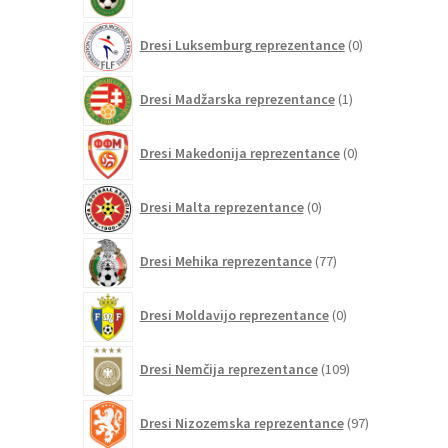
0
Dresi Luksemburg reprezentance
0
izdelkov
1
Dresi Madžarska reprezentance
1
izdelek
0
Dresi Makedonija reprezentance
0
izdelkov
0
Dresi Malta reprezentance
0
izdelkov
77
Dresi Mehika reprezentance
77
izdelkov
0
Dresi Moldavijo reprezentance
0
izdelkov
109
Dresi Nemčija reprezentance
109
izdelkov
97
Dresi Nizozemska reprezentance
97
izdelkov