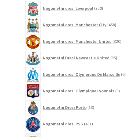
350
Nogometni dresi Liverpool
350
izdelkov
458
Nogometni dresi Manchester City
458
izdelkov
320
Nogometni dresi Manchester United
320
izdelkov
85
Nogometni Dresi Newcastle United
85
izdelkov
0
Nogometni dresi Olympique De Marseille
0
izdelk
3
Nogometni dresi Olympique Lyonnais
3
izdelki
13
Nogometni Dresi Porto
13
izdelkov
431
Nogometni dresi PSG
431
izdelkov
19