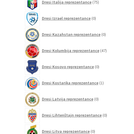
Dresi Italija reprezentance
75
izdelkov
0
Dresi Izrael reprezentance
0
izdelkov
0
Dresi Kazahstan reprezentance
0
izdelkov
47
Dresi Kolumbija reprezentance
47
izdelkov
0
Dresi Kosovo reprezentance
0
izdelkov
1
Dresi Kostarika reprezentance
1
izdelek
0
Dresi Latvija reprezentance
0
izdelkov
0
Dresi Lihtenštajn reprezentance
0
izdelkov
0
Dresi Litva reprezentance
0
izdelkov