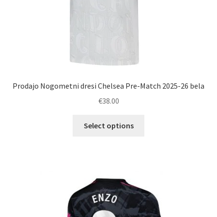
Prodajo Nogometni dresi Chelsea Pre-Match 2025-26 bela
€
38.00
Ta
Select options
izdelek
ima
več
različic.
Možnosti
lahko
izberete