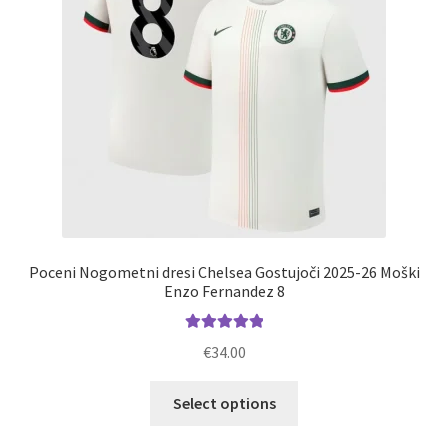
na
strani
izdelka
Poceni Nogometni dresi Chelsea Gostujoči 2025-26 Moški
Enzo Fernandez 8
Ocenjeno
€
34.00
5.00
od 5
Ta
Select options
izdelek
ima