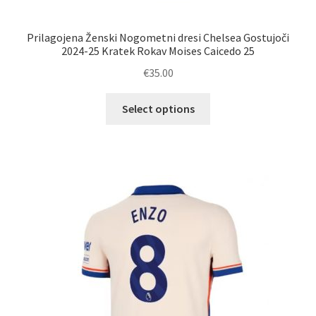
Prilagojena Ženski Nogometni dresi Chelsea Gostujoči
2024-25 Kratek Rokav Moises Caicedo 25
€
35.00
Ta
Select options
izdelek
ima
več
različic.
Možnosti
lahko
izberete
na
strani
izdelka