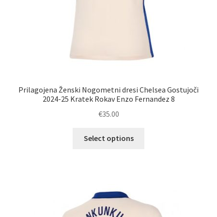
Prilagojena Ženski Nogometni dresi Chelsea Gostujoči
2024-25 Kratek Rokav Enzo Fernandez 8
€
35.00
Ta
Select options
izdelek
ima
več
različic.
Možnosti
lahko