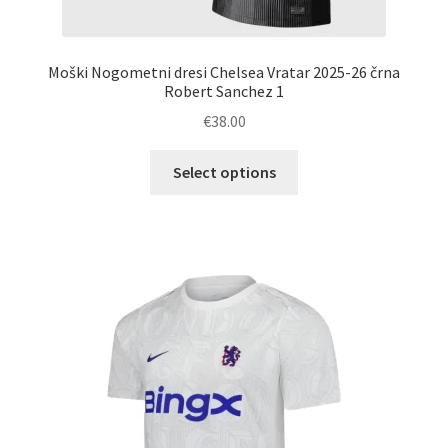
Moški Nogometni dresi Chelsea Vratar 2025-26 črna
Robert Sanchez 1
€
38.00
Ta
Select options
izdelek
ima
več
različic.
Možnosti
lahko
izberete
na
strani
izdelka