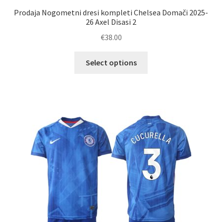
Prodaja Nogometni dresi kompleti Chelsea Domači 2025-
26 Axel Disasi 2
€
38.00
Ta
Select options
izdelek
ima
več
različic.
Možnosti
lahko
izberete
na
strani
izdelka