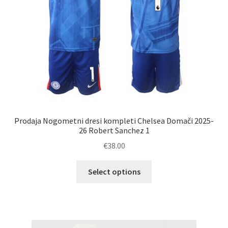
izdelka
Prodaja Nogometni dresi kompleti Chelsea Domači 2025-
26 Robert Sanchez 1
€
38.00
Ta
Select options
izdelek
ima
več
različic.