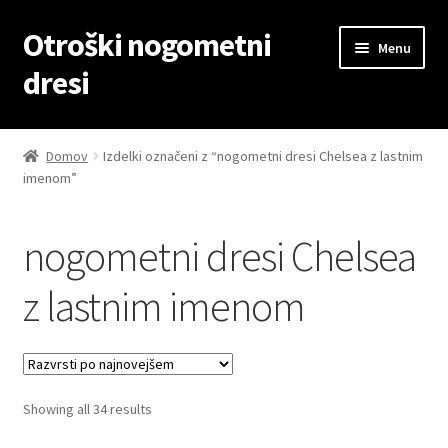
Otroški nogometni
Skip
Skip
Menu
to
to
dresi
navigation
content
Domov
Domov
Izdelki označeni z “nogometni dresi Chelsea z lastnim
imenom”
Blog
Kontaktiraj nas
nogometni dresi Chelsea
Košarica
z lastnim imenom
Moj račun
Trgovina
Sorted
Showing all 34 results
by
Zaključek nakupa