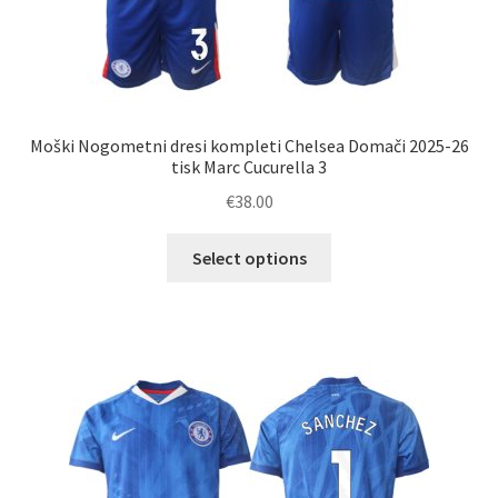
Moški Nogometni dresi kompleti Chelsea Domači 2025-26
tisk Marc Cucurella 3
€
38.00
Ta
Select options
izdelek
ima
več
različic.
Možnosti
lahko
izberete
na
strani