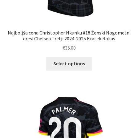
Najboljša cena Christopher Nkunku #18 Ženski Nogometni
dresi Chelsea Tretji 2024-2025 Kratek Rokav
€
35.00
Ta
Select options
izdelek
ima
več
različic.
Možnosti
lahko
izberete
na
strani
izdelka