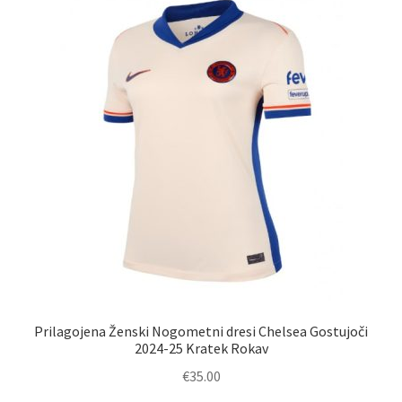
Možnosti
lahko
izberete
na
strani
izdelka
Prilagojena Ženski Nogometni dresi Chelsea Gostujoči
2024-25 Kratek Rokav
€
35.00