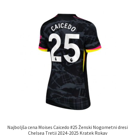
več
različic.
Možnosti
lahko
izberete
na
strani
izdelka
Najboljša cena Moises Caicedo #25 Ženski Nogometni dresi
Chelsea Tretji 2024-2025 Kratek Rokav