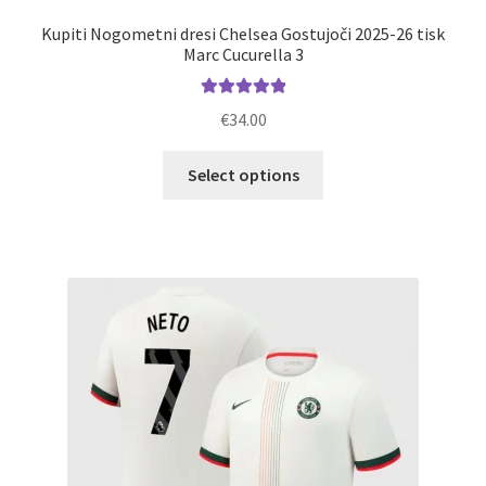
Kupiti Nogometni dresi Chelsea Gostujoči 2025-26 tisk
Marc Cucurella 3
Ocenjeno
€
34.00
5.00
od 5
Ta
Select options
izdelek
ima
več
različic.
Možnosti
lahko
izberete
na
strani
izdelka