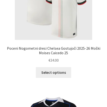
Poceni Nogometni dresi Chelsea Gostujoči 2025-26 Moški
Moises Caicedo 25
€
34.00
Ta
Select options
izdelek
ima
več
različic.
Možnosti
lahko