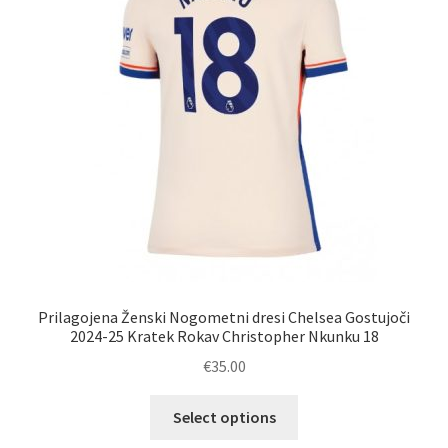
izberete
na
strani
izdelka
Prilagojena Ženski Nogometni dresi Chelsea Gostujoči
2024-25 Kratek Rokav Christopher Nkunku 18
€
35.00
Ta
Select options
izdelek