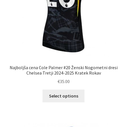
Najboljša cena Cole Palmer #20 Ženski Nogometni dresi
Chelsea Tretji 2024-2025 Kratek Rokav
€
35.00
Ta
Select options
izdelek
ima
več
različic.