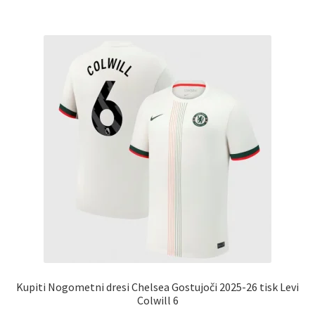
več
različic.
Možnosti
lahko
izberete
na
strani
izdelka
Kupiti Nogometni dresi Chelsea Gostujoči 2025-26 tisk Levi
Colwill 6