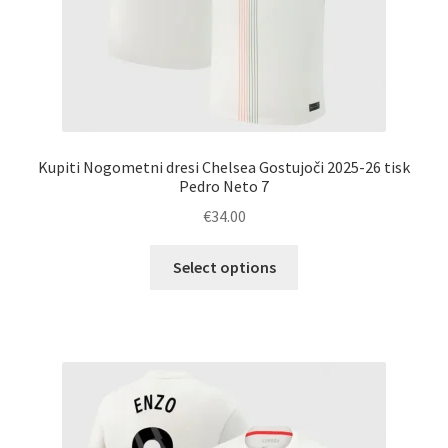
Kupiti Nogometni dresi Chelsea Gostujoči 2025-26 tisk
Pedro Neto 7
€
34.00
Ta
Select options
izdelek
ima
več
različic.
Možnosti
lahko
izberete