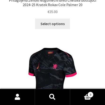
Prilagojena Ženski Nogometni dresi Chelsea Gostujoči
2024-25 Kratek Rokav Cole Palmer 20
€
35.00
Ta
Select options
izdelek
ima
več
različic.
Možnosti
lahko
izberete
na
strani
izdelka
0
Išči:
Iskanje