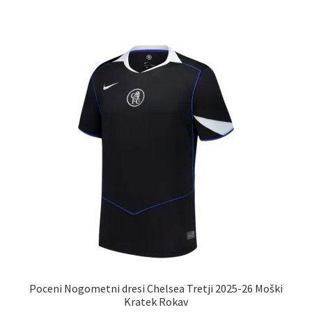
več
različic.
Možnosti
lahko
izberete
na
strani
izdelka
Poceni Nogometni dresi Chelsea Tretji 2025-26 Moški
Kratek Rokav