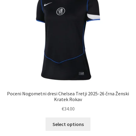
izberete
na
strani
izdelka
Poceni Nogometni dresi Chelsea Tretji 2025-26 črna Ženski
Kratek Rokav
€
34.00
Ta
Select options
izdelek
ima