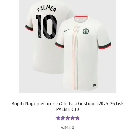
Možnosti
lahko
izberete
na
strani
izdelka
Kupiti Nogometni dresi Chelsea Gostujoči 2025-26 tisk
PALMER 10
Ocenjeno
€
34.00
5.00
od 5