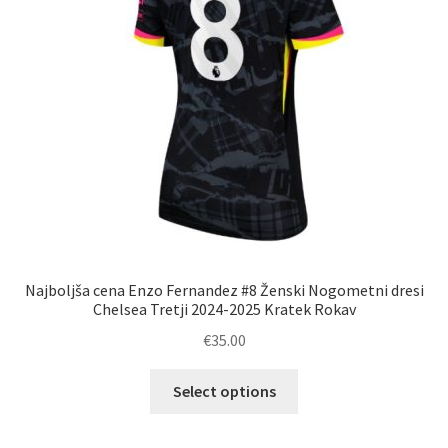
na
strani
izdelka
Najboljša cena Enzo Fernandez #8 Ženski Nogometni dresi
Chelsea Tretji 2024-2025 Kratek Rokav
€
35.00
Ta
Select options
izdelek
ima