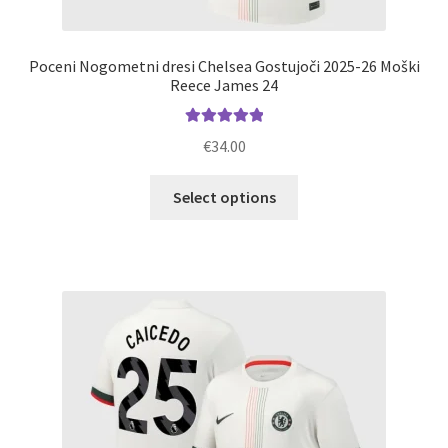
Poceni Nogometni dresi Chelsea Gostujoči 2025-26 Moški
Reece James 24
Ocenjeno
€
34.00
5.00
od 5
Ta
Select options
izdelek
ima
več
različic.
Možnosti
lahko
izberete
na
strani
izdelka