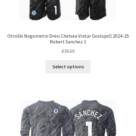
Otroški Nogometni Dresi Chelsea Vratar Gostujoči 2024-25
Robert Sanchez 1
€
38.69
Ta
Select options
izdelek
ima
več
različic.
Možnosti
lahko
izberete
na
strani