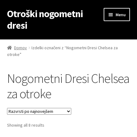
Otroški nogometni
Skip
Skip
Menu
to
to
dresi
navigation
content
Domov
Domov
Izdelki označeni z “Nogometni Dresi Chelsea za
otroke”
Blog
Kontaktiraj nas
Nogometni Dresi Chelsea
Košarica
za otroke
Moj račun
Trgovina
Sorted
Showing all 8 results
by
Zaključek nakupa