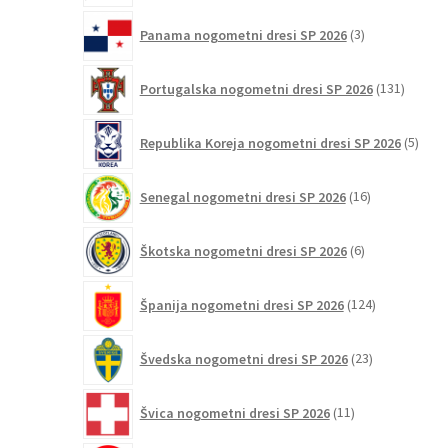
3
Panama nogometni dresi SP 2026
3
izdelki
131
Portugalska nogometni dresi SP 2026
131
izdelko
5
Republika Koreja nogometni dresi SP 2026
5
izdel
16
Senegal nogometni dresi SP 2026
16
izdelkov
6
Škotska nogometni dresi SP 2026
6
izdelkov
124
Španija nogometni dresi SP 2026
124
izdelkov
23
Švedska nogometni dresi SP 2026
23
izdelkov
11
Švica nogometni dresi SP 2026
11
izdelkov