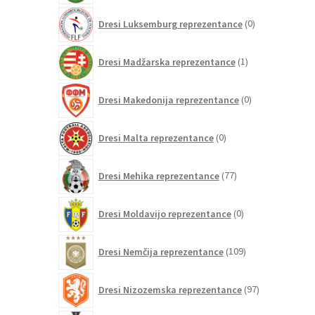
0
Dresi Luksemburg reprezentance
0
izdelkov
1
Dresi Madžarska reprezentance
1
izdelek
0
Dresi Makedonija reprezentance
0
izdelkov
0
Dresi Malta reprezentance
0
izdelkov
77
Dresi Mehika reprezentance
77
izdelkov
0
Dresi Moldavijo reprezentance
0
izdelkov
109
Dresi Nemčija reprezentance
109
izdelkov
97
Dresi Nizozemska reprezentance
97
izdelkov