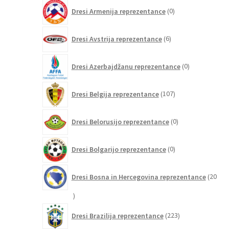
0
Dresi Armenija reprezentance
0
izdelkov
6
Dresi Avstrija reprezentance
6
izdelkov
0
Dresi Azerbajdžanu reprezentance
0
izdelkov
107
Dresi Belgija reprezentance
107
izdelkov
0
Dresi Belorusijo reprezentance
0
izdelkov
0
Dresi Bolgarijo reprezentance
0
izdelkov
Dresi Bosna in Hercegovina reprezentance
20
20
izdelkov
223
Dresi Brazilija reprezentance
223
izdelkov