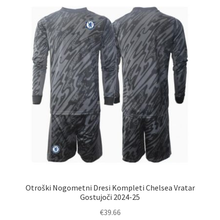
Možnosti
lahko
izberete
na
strani
izdelka
Otroški Nogometni Dresi Kompleti Chelsea Vratar
Gostujoči 2024-25
€
39.66