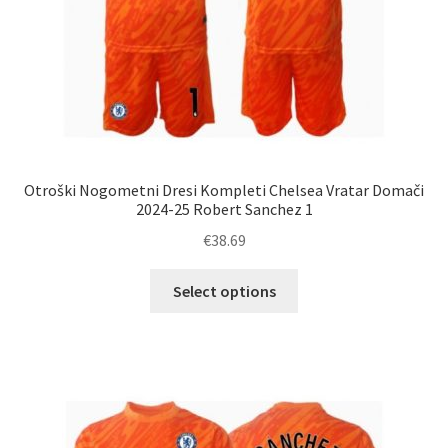
Otroški Nogometni Dresi Kompleti Chelsea Vratar Domači
2024-25 Robert Sanchez 1
€
38.69
Ta
Select options
izdelek
ima
več
različic.
Možnosti
lahko