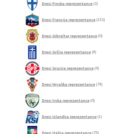
Dresi Finska reprezentance
2
izdelka
152
Dresi Francija reprezentance
152
izdelkov
0
Dresi Gibraltar reprezentance
0
izdelkov
8
Dresi Grčija reprezentance
8
izdelkov
0
Dresi Gruzija reprezentance
0
izdelkov
78
Dresi Hrvaška reprezentance
78
izdelkov
0
Dresi Irska reprezentance
0
izdelkov
1
Dresi Islandija reprezentance
1
izdelek
75
Dresi Italija reprezentance
75