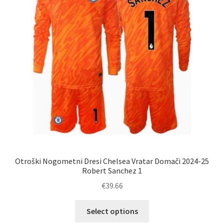
izberete
na
strani
izdelka
Otroški Nogometni Dresi Chelsea Vratar Domači 2024-25
Robert Sanchez 1
€
39.66
Ta
Select options
izdelek