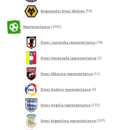
59
Nogometni Dresi Wolves
59
izdelkov
2042
Reprezentance
2042
izdelkov
26
Dresi Japonska reprezentance
26
izdelkov
3
Dresi Venezuela reprezentance
3
izdelki
11
Dresi Albanija reprezentance
11
izdelkov
0
Dresi Andora reprezentance
0
izdelkov
155
Dresi Anglija reprezentance
155
izdelkov
297
Dresi Argentina reprezentance
297
izdelkov