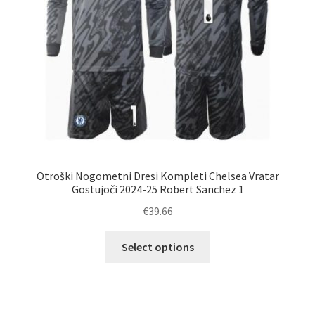
izdelka
Otroški Nogometni Dresi Kompleti Chelsea Vratar
Gostujoči 2024-25 Robert Sanchez 1
€
39.66
Ta
Select options
izdelek
ima
več
različic.