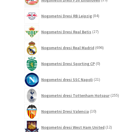
izdelkov
84
Nogometni Dresi RB Leipzig
84
izdelkov
27
Nogometni Dresi Real Betis
27
izdelkov
696
Nogometni dresi Real Madrid
696
izdelkov
0
Nogometni Dresi Sporting CP
0
izdelkov
21
Nogometni dresi SSC Napoli
21
izdelkov
255
Nogometni dresi Tottenham Hotspur
255
izdelko
10
Nogometni Dresi Valencia
10
izdelkov
12
Nogometni dresi West Ham United
12
izdelkov