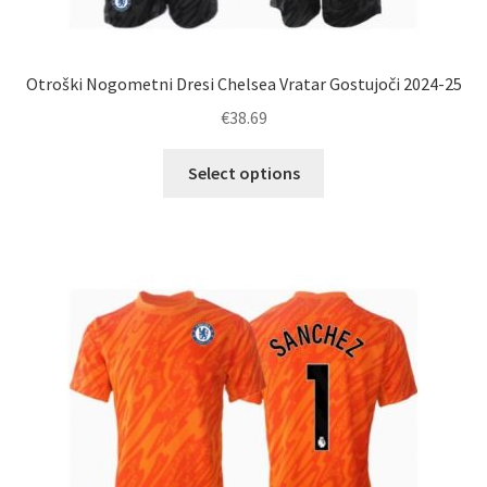
Otroški Nogometni Dresi Chelsea Vratar Gostujoči 2024-25
€
38.69
Ta
Select options
izdelek
ima
več
različic.
Možnosti
lahko
izberete
na
strani
izdelka