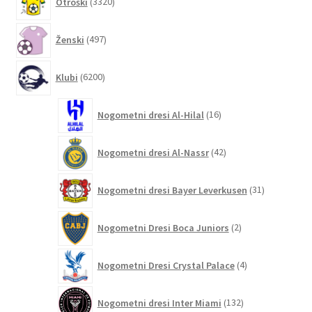
Otroški
3320
izdelkov
497
Ženski
497
izdelkov
6200
Klubi
6200
izdelkov
16
Nogometni dresi Al-Hilal
16
izdelkov
42
Nogometni dresi Al-Nassr
42
izdelkov
31
Nogometni dresi Bayer Leverkusen
31
izdelkov
2
Nogometni Dresi Boca Juniors
2
izdelka
4
Nogometni Dresi Crystal Palace
4
izdelki
132
Nogometni dresi Inter Miami
132
izdelkov