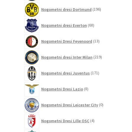
196
Nogometni dresi Dortmund
196
izdelkov
68
Nogometni dresi Everton
68
izdelkov
13
Nogometni Dresi Feyenoord
13
izdelkov
219
Nogometni dresi Inter Milan
219
izdelkov
171
Nogometni dresi Juventus
171
izdelkov
8
Nogometni Dresi Lazio
8
izdelkov
0
Nogometni Dresi Leicester City
0
izdelkov
4
Nogometni Dresi Lille OSC
4
izdelki