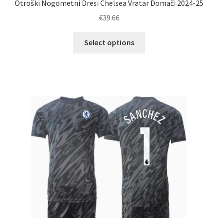
Otroški Nogometni Dresi Chelsea Vratar Domači 2024-25
€
39.66
Ta
Select options
izdelek
ima
več
različic.
Možnosti
lahko
izberete
na
strani
izdelka