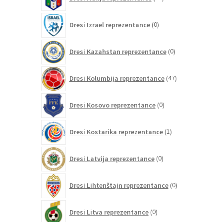
izdelkov
0
Dresi Izrael reprezentance
0
izdelkov
0
Dresi Kazahstan reprezentance
0
izdelkov
47
Dresi Kolumbija reprezentance
47
izdelkov
0
Dresi Kosovo reprezentance
0
izdelkov
1
Dresi Kostarika reprezentance
1
izdelek
0
Dresi Latvija reprezentance
0
izdelkov
0
Dresi Lihtenštajn reprezentance
0
izdelkov
0
Dresi Litva reprezentance
0
izdelkov