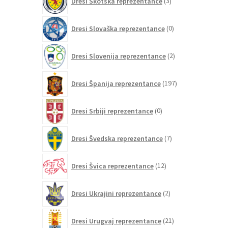
Dresi Škotska reprezentance
3
izdelki
0
Dresi Slovaška reprezentance
0
izdelkov
2
Dresi Slovenija reprezentance
2
izdelka
197
Dresi Španija reprezentance
197
izdelkov
0
Dresi Srbiji reprezentance
0
izdelkov
7
Dresi Švedska reprezentance
7
izdelkov
12
Dresi Švica reprezentance
12
izdelkov
2
Dresi Ukrajini reprezentance
2
izdelka
21
Dresi Urugvaj reprezentance
21
izdelkov