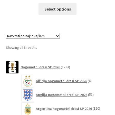
Ta
Select options
izdelek
ima
več
različic.
Možnosti
lahko
Sorted
Showing all 8 results
izberete
by
na
latest
1223
strani
Nogometni dresi SP 2026
1223
izdelkov
izdelka
6
Alžirija nogometni dresi SP 2026
6
izdelkov
51
Anglija nogometni dresi SP 2026
51
izdelkov
120
Argentina nogometni dresi SP 2026
120
izdelkov