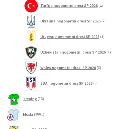
2
Turčija nogometni dresi SP 2026
2
izdelka
2
Ukrajina nogometni dresi SP 2026
2
izdelka
3
Urugvaj nogometni dresi SP 2026
3
izdelki
1
Uzbekistan nogometni dresi SP 2026
1
izdelek
3
Wales nogometni dresi SP 2026
3
izdelki
38
ZDA nogometni dresi SP 2026
38
izdelkov
13
Trening
13
izdelkov
3881
Moški
3881
izdelkov
3320