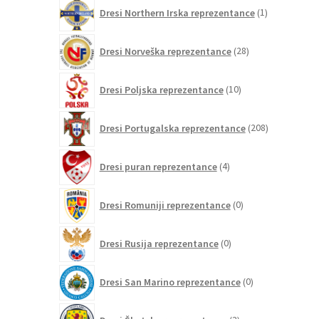
1
Dresi Northern Irska reprezentance
1
izdelek
28
Dresi Norveška reprezentance
28
izdelkov
10
Dresi Poljska reprezentance
10
izdelkov
208
Dresi Portugalska reprezentance
208
izdelkov
4
Dresi puran reprezentance
4
izdelki
0
Dresi Romuniji reprezentance
0
izdelkov
0
Dresi Rusija reprezentance
0
izdelkov
0
Dresi San Marino reprezentance
0
izdelkov
3