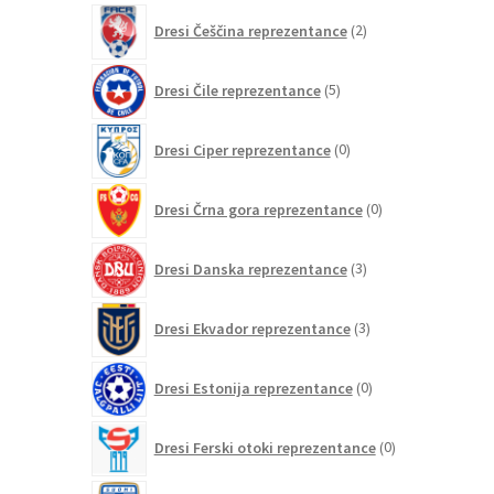
2
Dresi Češčina reprezentance
2
izdelka
5
Dresi Čile reprezentance
5
izdelkov
0
Dresi Ciper reprezentance
0
izdelkov
0
Dresi Črna gora reprezentance
0
izdelkov
3
Dresi Danska reprezentance
3
izdelki
3
Dresi Ekvador reprezentance
3
izdelki
0
Dresi Estonija reprezentance
0
izdelkov
0
Dresi Ferski otoki reprezentance
0
izdelkov
2