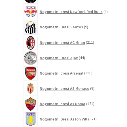
4
Nogometni dresi New York Red Bulls
4
izdelki
9
Nogometni Dresi Santos
9
izdelkov
211
Nogometni dresi AC Milan
211
izdelkov
44
Nogometni Dresi Ajax
44
izdelkov
350
Nogometni dresi Arsenal
350
izdelkov
8
Nogometni dresi AS Monaco
8
izdelkov
121
Nogometni dresi As Roma
121
izdelkov
71
Nogometni Dresi Aston Villa
71
izdelkov