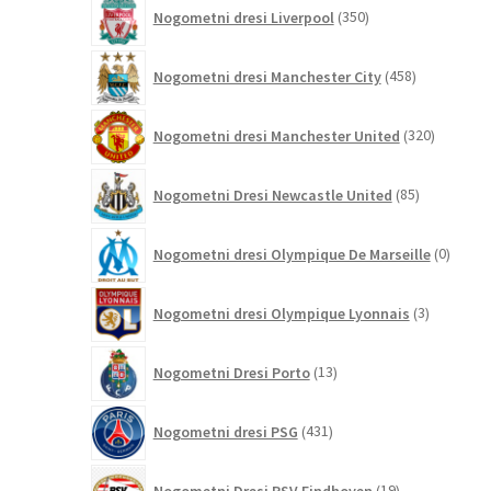
350
Nogometni dresi Liverpool
350
izdelkov
458
Nogometni dresi Manchester City
458
izdelkov
320
Nogometni dresi Manchester United
320
izdelkov
85
Nogometni Dresi Newcastle United
85
izdelkov
0
Nogometni dresi Olympique De Marseille
0
izdelk
3
Nogometni dresi Olympique Lyonnais
3
izdelki
13
Nogometni Dresi Porto
13
izdelkov
431
Nogometni dresi PSG
431
izdelkov
19
Nogometni Dresi PSV Eindhoven
19