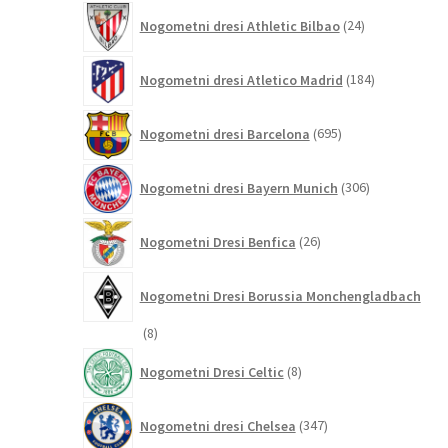
24
Nogometni dresi Athletic Bilbao
24
izdelkov
184
Nogometni dresi Atletico Madrid
184
izdelkov
695
Nogometni dresi Barcelona
695
izdelkov
306
Nogometni dresi Bayern Munich
306
izdelkov
26
Nogometni Dresi Benfica
26
izdelkov
Nogometni Dresi Borussia Monchengladbach
8
8
izdelkov
8
Nogometni Dresi Celtic
8
izdelkov
347
Nogometni dresi Chelsea
347
izdelkov