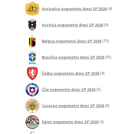
4
Avstralija nogometni dresi SP 2026
4
izdelki
6
Avstrija nogometni dresi SP 2026
6
izdelkov
75
Belgija nogometni dresi SP 2026
75
izdelkov
91
Brazilija nogometni dresi SP 2026
91
izdelkov
4
Češka nogometni dresi SP 2026
4
izdelki
5
Čile nogometni dresi SP 2026
5
izdelkov
6
Curaçao nogometni dresi SP 2026
6
izdelkov
2
Egipt nogometni dresi SP 2026
2
izdelka
103