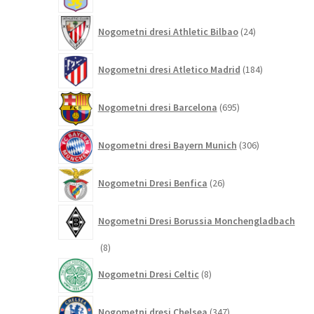
24
Nogometni dresi Athletic Bilbao
24
izdelkov
184
Nogometni dresi Atletico Madrid
184
izdelkov
695
Nogometni dresi Barcelona
695
izdelkov
306
Nogometni dresi Bayern Munich
306
izdelkov
26
Nogometni Dresi Benfica
26
izdelkov
Nogometni Dresi Borussia Monchengladbach
8
8
izdelkov
8
Nogometni Dresi Celtic
8
izdelkov
347
Nogometni dresi Chelsea
347