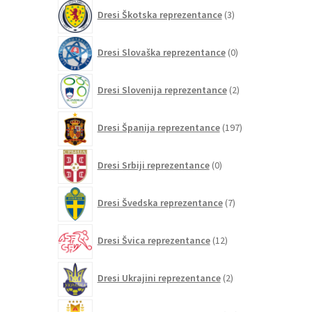
3
Dresi Škotska reprezentance
3
izdelki
0
Dresi Slovaška reprezentance
0
izdelkov
2
Dresi Slovenija reprezentance
2
izdelka
197
Dresi Španija reprezentance
197
izdelkov
0
Dresi Srbiji reprezentance
0
izdelkov
7
Dresi Švedska reprezentance
7
izdelkov
12
Dresi Švica reprezentance
12
izdelkov
2
Dresi Ukrajini reprezentance
2
izdelka
21