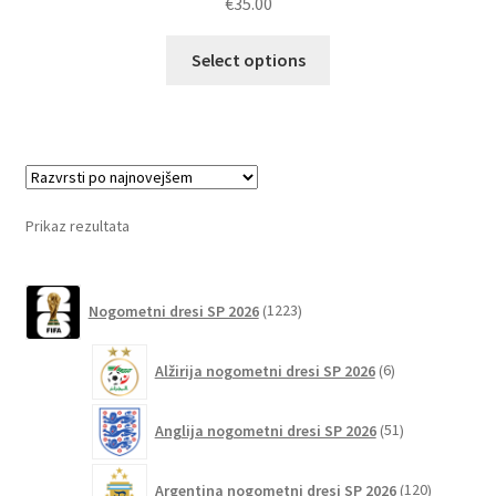
€
35.00
5.00
od 5
Ta
Select options
izdelek
ima
več
različic.
Možnosti
lahko
Prikaz rezultata
izberete
na
1223
strani
Nogometni dresi SP 2026
1223
izdelkov
izdelka
6
Alžirija nogometni dresi SP 2026
6
izdelkov
51
Anglija nogometni dresi SP 2026
51
izdelkov
120
Argentina nogometni dresi SP 2026
120