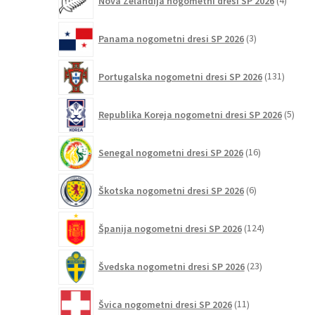
Nova Zelandija nogometni dresi SP 2026
4
izdelki
3
Panama nogometni dresi SP 2026
3
izdelki
131
Portugalska nogometni dresi SP 2026
131
izdelko
5
Republika Koreja nogometni dresi SP 2026
5
izdel
16
Senegal nogometni dresi SP 2026
16
izdelkov
6
Škotska nogometni dresi SP 2026
6
izdelkov
124
Španija nogometni dresi SP 2026
124
izdelkov
23
Švedska nogometni dresi SP 2026
23
izdelkov
11
Švica nogometni dresi SP 2026
11
izdelkov