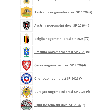
izdelkov
4
Avstralija nogometni dresi SP 2026
4
izdelki
6
Avstrija nogometni dresi SP 2026
6
izdelkov
75
Belgija nogometni dresi SP 2026
75
izdelkov
91
Brazilija nogometni dresi SP 2026
91
izdelkov
4
Češka nogometni dresi SP 2026
4
izdelki
5
Čile nogometni dresi SP 2026
5
izdelkov
6
Curaçao nogometni dresi SP 2026
6
izdelkov
2
Egipt nogometni dresi SP 2026
2
izdelka