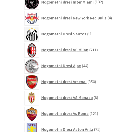
Nogometni dresi Inter Miami
132
izdelkov
4
Nogometni dresi New York Red Bulls
4
izdelki
9
Nogometni Dresi Santos
9
izdelkov
211
Nogometni dresi AC Milan
211
izdelkov
44
Nogometni Dresi Ajax
44
izdelkov
350
Nogometni dresi Arsenal
350
izdelkov
8
Nogometni dresi AS Monaco
8
izdelkov
121
Nogometni dresi As Roma
121
izdelkov
71
Nogometni Dresi Aston Villa
71
izdelkov