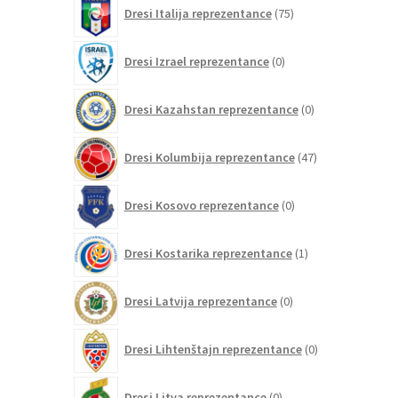
75
Dresi Italija reprezentance
75
izdelkov
0
Dresi Izrael reprezentance
0
izdelkov
0
Dresi Kazahstan reprezentance
0
izdelkov
47
Dresi Kolumbija reprezentance
47
izdelkov
0
Dresi Kosovo reprezentance
0
izdelkov
1
Dresi Kostarika reprezentance
1
izdelek
0
Dresi Latvija reprezentance
0
izdelkov
0
Dresi Lihtenštajn reprezentance
0
izdelkov
0
Dresi Litva reprezentance
0