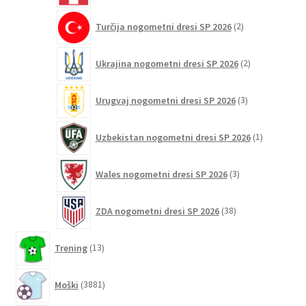
2
Turčija nogometni dresi SP 2026
2
izdelka
2
Ukrajina nogometni dresi SP 2026
2
izdelka
3
Urugvaj nogometni dresi SP 2026
3
izdelki
1
Uzbekistan nogometni dresi SP 2026
1
izdelek
3
Wales nogometni dresi SP 2026
3
izdelki
38
ZDA nogometni dresi SP 2026
38
izdelkov
13
Trening
13
izdelkov
3881
Moški
3881
izdelkov