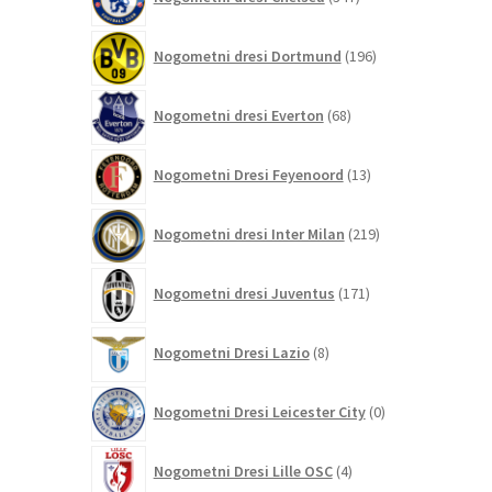
izdelkov
196
Nogometni dresi Dortmund
196
izdelkov
68
Nogometni dresi Everton
68
izdelkov
13
Nogometni Dresi Feyenoord
13
izdelkov
219
Nogometni dresi Inter Milan
219
izdelkov
171
Nogometni dresi Juventus
171
izdelkov
8
Nogometni Dresi Lazio
8
izdelkov
0
Nogometni Dresi Leicester City
0
izdelkov
4
Nogometni Dresi Lille OSC
4
izdelki