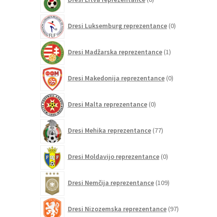
izdelkov
0
Dresi Luksemburg reprezentance
0
izdelkov
1
Dresi Madžarska reprezentance
1
izdelek
0
Dresi Makedonija reprezentance
0
izdelkov
0
Dresi Malta reprezentance
0
izdelkov
77
Dresi Mehika reprezentance
77
izdelkov
0
Dresi Moldavijo reprezentance
0
izdelkov
109
Dresi Nemčija reprezentance
109
izdelkov
97
Dresi Nizozemska reprezentance
97
izdelkov