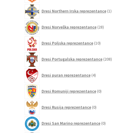
1
Dresi Northern Irska reprezentance
1
izdelek
28
Dresi Norveška reprezentance
28
izdelkov
10
Dresi Poljska reprezentance
10
izdelkov
208
Dresi Portugalska reprezentance
208
izdelkov
4
Dresi puran reprezentance
4
izdelki
0
Dresi Romuniji reprezentance
0
izdelkov
0
Dresi Rusija reprezentance
0
izdelkov
0
Dresi San Marino reprezentance
0
izdelkov