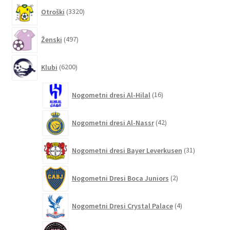
3320
Otroški
3320
izdelkov
497
Ženski
497
izdelkov
6200
Klubi
6200
izdelkov
16
Nogometni dresi Al-Hilal
16
izdelkov
42
Nogometni dresi Al-Nassr
42
izdelkov
31
Nogometni dresi Bayer Leverkusen
31
izdelkov
2
Nogometni Dresi Boca Juniors
2
izdelka
4
Nogometni Dresi Crystal Palace
4
izdelki
132