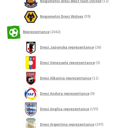
Nogometni dresi West Ham United
12
izdelkov
59
Nogometni Dresi Wolves
59
izdelkov
2042
Reprezentance
2042
izdelkov
26
Dresi Japonska reprezentance
26
izdelkov
3
Dresi Venezuela reprezentance
3
izdelki
11
Dresi Albanija reprezentance
11
izdelkov
0
Dresi Andora reprezentance
0
izdelkov
155
Dresi Anglija reprezentance
155
izdelkov
297
Dresi Argentina reprezentance
297
izdelkov