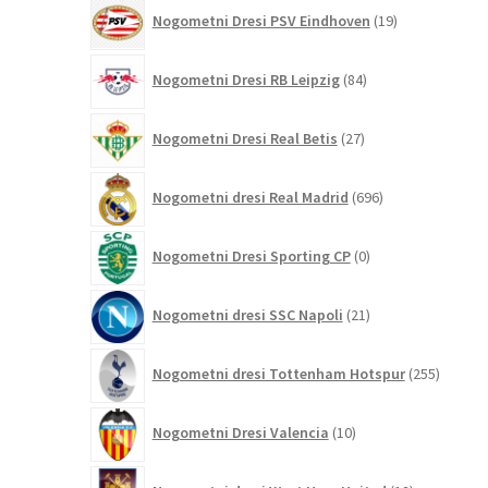
19
Nogometni Dresi PSV Eindhoven
19
izdelkov
84
Nogometni Dresi RB Leipzig
84
izdelkov
27
Nogometni Dresi Real Betis
27
izdelkov
696
Nogometni dresi Real Madrid
696
izdelkov
0
Nogometni Dresi Sporting CP
0
izdelkov
21
Nogometni dresi SSC Napoli
21
izdelkov
255
Nogometni dresi Tottenham Hotspur
255
izdelko
10
Nogometni Dresi Valencia
10
izdelkov
12