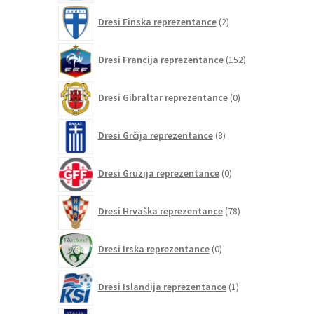
2
Dresi Finska reprezentance
2
izdelka
152
Dresi Francija reprezentance
152
izdelkov
0
Dresi Gibraltar reprezentance
0
izdelkov
8
Dresi Grčija reprezentance
8
izdelkov
0
Dresi Gruzija reprezentance
0
izdelkov
78
Dresi Hrvaška reprezentance
78
izdelkov
0
Dresi Irska reprezentance
0
izdelkov
1
Dresi Islandija reprezentance
1
izdelek