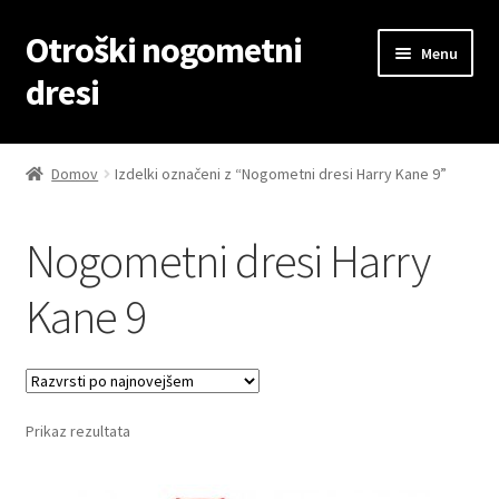
Otroški nogometni
Skip
Skip
Menu
to
to
dresi
navigation
content
Domov
Domov
Izdelki označeni z “Nogometni dresi Harry Kane 9”
Blog
Nogometni dresi Harry
Kontaktiraj nas
Kane 9
Košarica
Moj račun
Prikaz rezultata
Trgovina
Zaključek nakupa