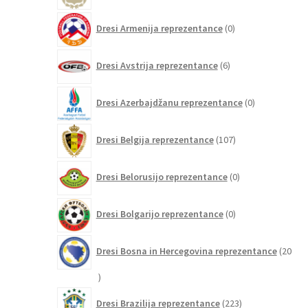
0
Dresi Armenija reprezentance
0
izdelkov
6
Dresi Avstrija reprezentance
6
izdelkov
0
Dresi Azerbajdžanu reprezentance
0
izdelkov
107
Dresi Belgija reprezentance
107
izdelkov
0
Dresi Belorusijo reprezentance
0
izdelkov
0
Dresi Bolgarijo reprezentance
0
izdelkov
Dresi Bosna in Hercegovina reprezentance
20
20
izdelkov
223
Dresi Brazilija reprezentance
223