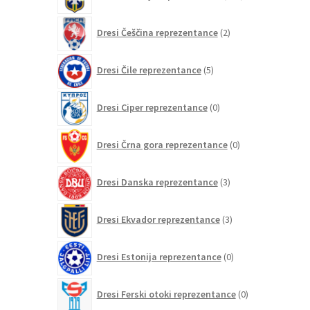
izdelkov
2
Dresi Češčina reprezentance
2
izdelka
5
Dresi Čile reprezentance
5
izdelkov
0
Dresi Ciper reprezentance
0
izdelkov
0
Dresi Črna gora reprezentance
0
izdelkov
3
Dresi Danska reprezentance
3
izdelki
3
Dresi Ekvador reprezentance
3
izdelki
0
Dresi Estonija reprezentance
0
izdelkov
0
Dresi Ferski otoki reprezentance
0
izdelkov