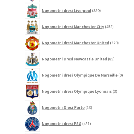
350
Nogometni dresi Liverpool
350
izdelkov
458
Nogometni dresi Manchester City
458
izdelkov
320
Nogometni dresi Manchester United
320
izdelkov
85
Nogometni Dresi Newcastle United
85
izdelkov
0
Nogometni dresi Olympique De Marseille
0
izdelk
3
Nogometni dresi Olympique Lyonnais
3
izdelki
13
Nogometni Dresi Porto
13
izdelkov
431
Nogometni dresi PSG
431
izdelkov