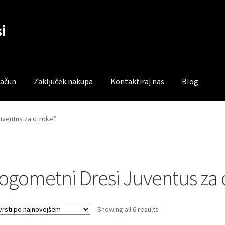
i
račun
Zaključek nakupa
Kontaktiraj nas
Blog
čun
Trgovina
Zaključek nakupa
Juventus za otroke”
ogometni Dresi Juventus za 
Sorted
Showing all 6 results
by