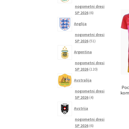
nogometni dresi
6
SP 2026
6
izdelkov
Anglija
nogometni dresi
51
SP 2026
51
izdelkov
Argentina
nogometni dresi
120
SP 2026
120
izdelkov
Avstralija
Poc
nogometni dresi
komp
4
SP 2026
4
izdelki
Avstrija
nogometni dresi
6
SP 2026
6