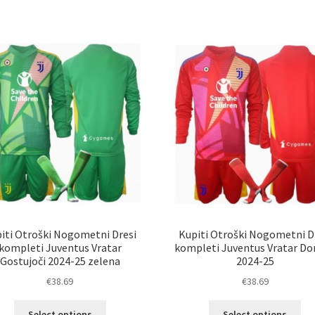
ima
im
več
ve
različic.
razl
Možnosti
Mož
lahko
lah
izberete
izb
na
na
strani
str
izdelka
izd
iti Otroški Nogometni Dresi
Kupiti Otroški Nogometni D
kompleti Juventus Vratar
kompleti Juventus Vratar D
Gostujoči 2024-25 zelena
2024-25
€
38.69
€
38.69
Ta
Ta
Select options
Select options