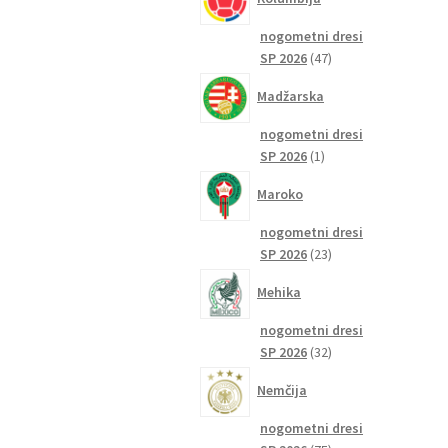
nogometni dresi
47
SP 2026
47
izdelkov
Madžarska
nogometni dresi
1
SP 2026
1
izdelek
Maroko
nogometni dresi
23
SP 2026
23
izdelkov
Mehika
nogometni dresi
32
SP 2026
32
izdelkov
Nemčija
nogometni dresi