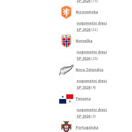
75
SP 2026
75
izdelkov
Nizozemska
nogometni dresi
31
SP 2026
31
izdelkov
Norveška
nogometni dresi
25
SP 2026
25
izdelkov
Nova Zelandija
nogometni dresi
4
SP 2026
4
izdelki
Panama
nogometni dresi
3
SP 2026
3
izdelki
Portugalska