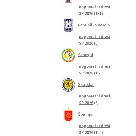
nogometni dresi
131
SP 2026
131
izdelkov
Republika Koreja
nogometni dresi
5
SP 2026
5
izdelkov
Senegal
nogometni dresi
16
SP 2026
16
izdelkov
Škotska
nogometni dresi
6
SP 2026
6
izdelkov
Španija
nogometni dresi
124
SP 2026
124