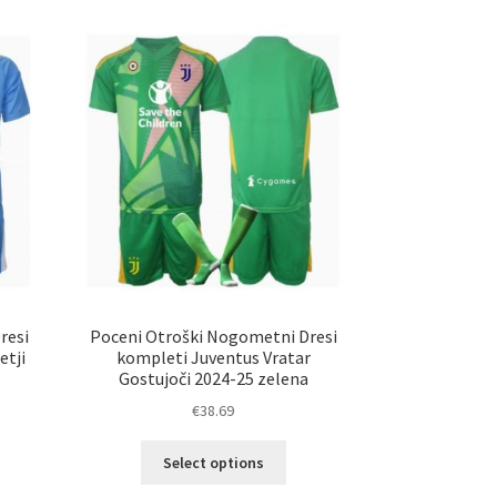
resi
Poceni Otroški Nogometni Dresi
etji
kompleti Juventus Vratar
Gostujoči 2024-25 zelena
€
38.69
Ta
Select options
elek
izdelek