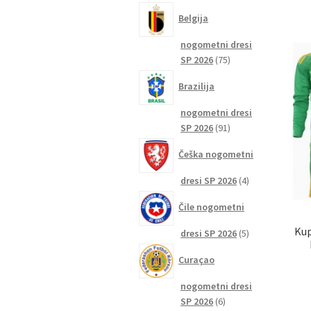
izdelkov
Belgija
nogometni dresi
75
SP 2026
75
izdelkov
Brazilija
nogometni dresi
91
SP 2026
91
izdelkov
Češka nogometni
4
dresi SP 2026
4
izdelki
Čile nogometni
Kup
5
dresi SP 2026
5
izdelkov
Curaçao
nogometni dresi
6
SP 2026
6