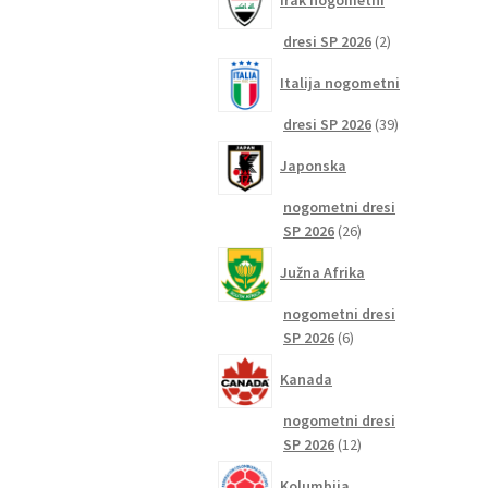
Irak nogometni
2
dresi SP 2026
2
izdelka
Italija nogometni
39
dresi SP 2026
39
izdelkov
Japonska
nogometni dresi
26
SP 2026
26
izdelkov
Južna Afrika
nogometni dresi
6
SP 2026
6
izdelkov
Kanada
nogometni dresi
12
SP 2026
12
izdelkov
Kolumbija