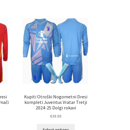
a
ima
č
več
ičic.
različic.
nosti
Možnosti
ko
lahko
erete
izberete
na
ani
strani
elka
izdelka
resi
Kupiti Otroški Nogometni Dresi
omači
kompleti Juventus Vratar Tretji
2024-25 Dolgi rokavi
€
38.69
Ta
Select options