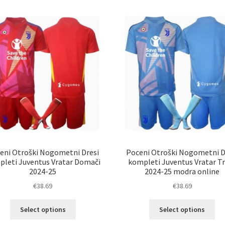
latest
eni Otroški Nogometni Dresi
Poceni Otroški Nogometni D
leti Juventus Vratar Domači
kompleti Juventus Vratar Tr
2024-25
2024-25 modra online
€
38.69
€
38.69
Ta
Ta
Select options
Select options
izdelek
izd