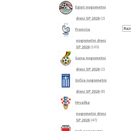
izdelkov
Egipt nogometni
2
dresi SP 2026
2
izdelka
Francija
nogometni dresi
103
SP 2026
103
izdelki
Gana nogometni
2
dresi SP 2026
2
izdelka
Grčija nogometni
8
dresi SP 2026
8
izdelkov
Hrvaška
nogometni dresi
47
SP 2026
47
izdelkov