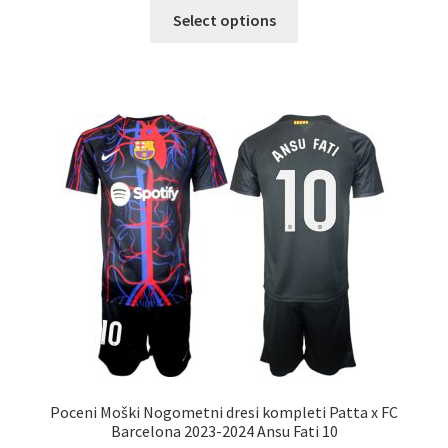
Ta
Select options
izdelek
ima
več
različic.
Možnosti
lahko
izberete
na
strani
izdelka
Poceni Moški Nogometni dresi kompleti Patta x FC
Barcelona 2023-2024 Ansu Fati 10