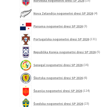
Norveška nogometni dresi SP 2026
25
izdelkov
4
Nova Zelandija nogometni dresi SP 2026
4
izdelki
3
Panama nogometni dresi SP 2026
3
izdelki
131
Portugalska nogometni dresi SP 2026
131
izdelko
5
Republika Koreja nogometni dresi SP 2026
5
izdel
16
Senegal nogometni dresi SP 2026
16
izdelkov
6
Škotska nogometni dresi SP 2026
6
izdelkov
124
Španija nogometni dresi SP 2026
124
izdelkov
23
Švedska nogometni dresi SP 2026
23
izdelkov