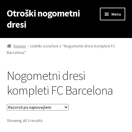
Otroški nogometni
Skip
Skip
Menu
to
to
dresi
navigation
content
Domov
Domov
Izdelki označeni z “Nogometni dresi kompleti FC
Barcelona”
Blog
Kontaktiraj nas
Nogometni dresi
Košarica
kompleti FC Barcelona
Moj račun
Trgovina
Sorted
Showing all 3 results
by
Zaključek nakupa