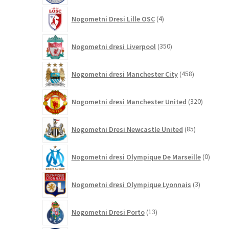
4
Nogometni Dresi Lille OSC
4
izdelki
350
Nogometni dresi Liverpool
350
izdelkov
458
Nogometni dresi Manchester City
458
izdelkov
320
Nogometni dresi Manchester United
320
izdelkov
85
Nogometni Dresi Newcastle United
85
izdelkov
0
Nogometni dresi Olympique De Marseille
0
izdelk
3
Nogometni dresi Olympique Lyonnais
3
izdelki
13
Nogometni Dresi Porto
13
izdelkov