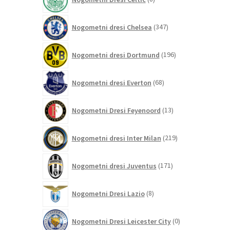
izdelkov
347
Nogometni dresi Chelsea
347
izdelkov
196
Nogometni dresi Dortmund
196
izdelkov
68
Nogometni dresi Everton
68
izdelkov
13
Nogometni Dresi Feyenoord
13
izdelkov
219
Nogometni dresi Inter Milan
219
izdelkov
171
Nogometni dresi Juventus
171
izdelkov
8
Nogometni Dresi Lazio
8
izdelkov
0
Nogometni Dresi Leicester City
0
izdelkov