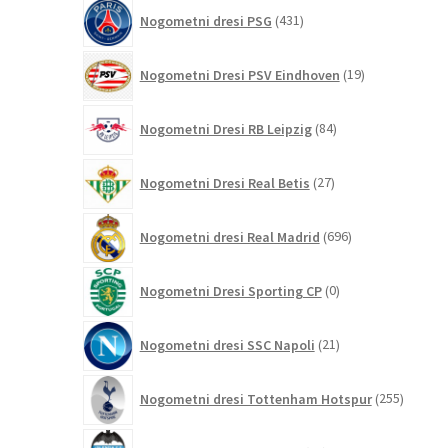
431
Nogometni dresi PSG
431
izdelkov
19
Nogometni Dresi PSV Eindhoven
19
izdelkov
84
Nogometni Dresi RB Leipzig
84
izdelkov
27
Nogometni Dresi Real Betis
27
izdelkov
696
Nogometni dresi Real Madrid
696
izdelkov
0
Nogometni Dresi Sporting CP
0
izdelkov
21
Nogometni dresi SSC Napoli
21
izdelkov
255
Nogometni dresi Tottenham Hotspur
255
izdelko
10