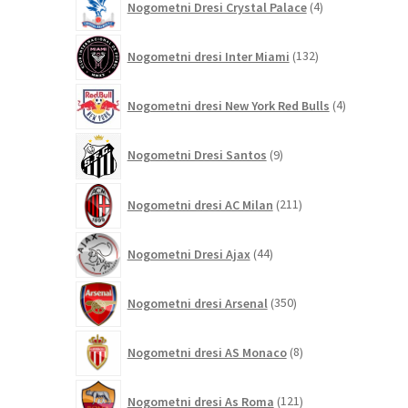
Nogometni Dresi Crystal Palace
4
izdelki
132
Nogometni dresi Inter Miami
132
izdelkov
4
Nogometni dresi New York Red Bulls
4
izdelki
9
Nogometni Dresi Santos
9
izdelkov
211
Nogometni dresi AC Milan
211
izdelkov
44
Nogometni Dresi Ajax
44
izdelkov
350
Nogometni dresi Arsenal
350
izdelkov
8
Nogometni dresi AS Monaco
8
izdelkov
121
Nogometni dresi As Roma
121