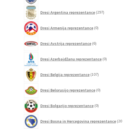
297
Dresi Argentina reprezentance
297
izdelkov
0
Dresi Armenija reprezentance
0
izdelkov
6
Dresi Avstrija reprezentance
6
izdelkov
0
Dresi Azerbajdžanu reprezentance
0
izdelkov
107
Dresi Belgija reprezentance
107
izdelkov
0
Dresi Belorusijo reprezentance
0
izdelkov
0
Dresi Bolgarijo reprezentance
0
izdelkov
Dresi Bosna in Hercegovina reprezentance
20