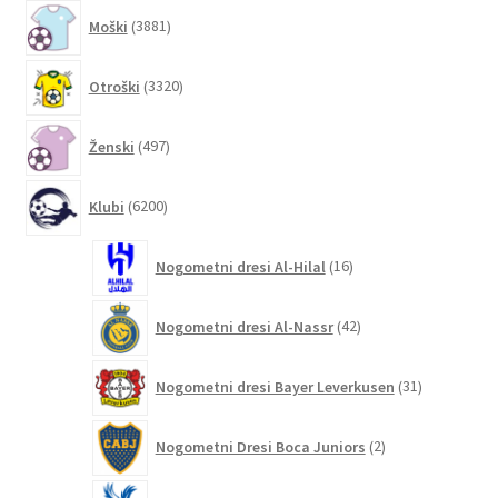
3881
Moški
3881
izdelkov
3320
Otroški
3320
izdelkov
497
Ženski
497
izdelkov
6200
Klubi
6200
izdelkov
16
Nogometni dresi Al-Hilal
16
izdelkov
42
Nogometni dresi Al-Nassr
42
izdelkov
31
Nogometni dresi Bayer Leverkusen
31
izdelkov
2
Nogometni Dresi Boca Juniors
2
izdelka
4