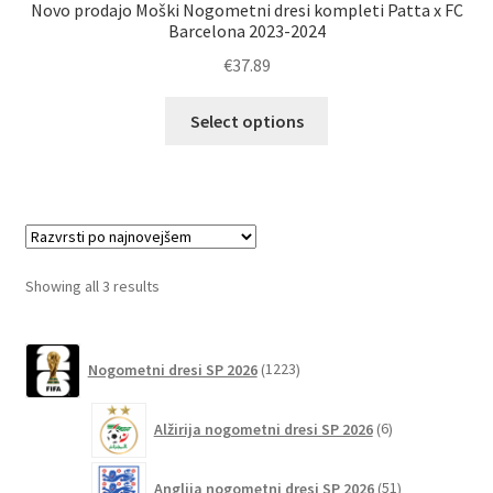
Novo prodajo Moški Nogometni dresi kompleti Patta x FC
Barcelona 2023-2024
€
37.89
Ta
Select options
izdelek
ima
več
različic.
Možnosti
lahko
Sorted
Showing all 3 results
izberete
by
na
latest
1223
strani
Nogometni dresi SP 2026
1223
izdelkov
izdelka
6
Alžirija nogometni dresi SP 2026
6
izdelkov
51
Anglija nogometni dresi SP 2026
51