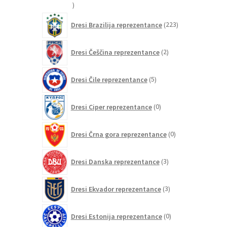
20
izdelkov
223
Dresi Brazilija reprezentance
223
izdelkov
2
Dresi Češčina reprezentance
2
izdelka
5
Dresi Čile reprezentance
5
izdelkov
0
Dresi Ciper reprezentance
0
izdelkov
0
Dresi Črna gora reprezentance
0
izdelkov
3
Dresi Danska reprezentance
3
izdelki
3
Dresi Ekvador reprezentance
3
izdelki
0
Dresi Estonija reprezentance
0
izdelkov