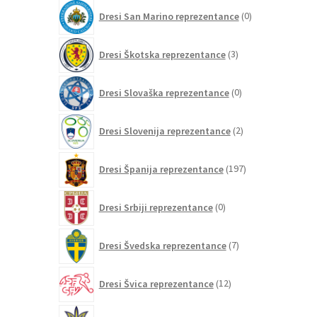
0
Dresi San Marino reprezentance
0
izdelkov
3
Dresi Škotska reprezentance
3
izdelki
0
Dresi Slovaška reprezentance
0
izdelkov
2
Dresi Slovenija reprezentance
2
izdelka
197
Dresi Španija reprezentance
197
izdelkov
0
Dresi Srbiji reprezentance
0
izdelkov
7
Dresi Švedska reprezentance
7
izdelkov
12
Dresi Švica reprezentance
12
izdelkov
2