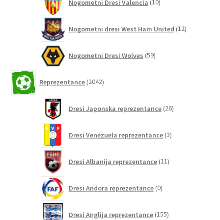
Nogometni Dresi Valencia
10
izdelkov
12
Nogometni dresi West Ham United
12
izdelkov
59
Nogometni Dresi Wolves
59
izdelkov
2042
Reprezentance
2042
izdelkov
26
Dresi Japonska reprezentance
26
izdelkov
3
Dresi Venezuela reprezentance
3
izdelki
11
Dresi Albanija reprezentance
11
izdelkov
0
Dresi Andora reprezentance
0
izdelkov
155
Dresi Anglija reprezentance
155
izdelkov