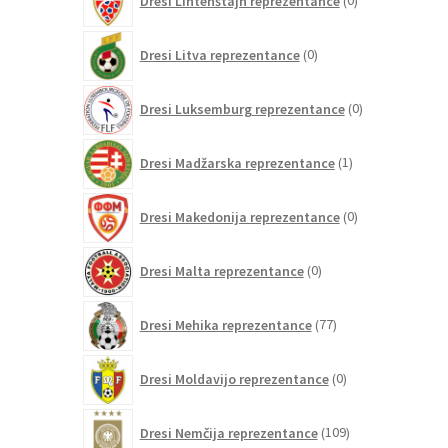
Dresi Lihtenštajn reprezentance
0
izdelkov
0
Dresi Litva reprezentance
0
izdelkov
0
Dresi Luksemburg reprezentance
0
izdelkov
1
Dresi Madžarska reprezentance
1
izdelek
0
Dresi Makedonija reprezentance
0
izdelkov
0
Dresi Malta reprezentance
0
izdelkov
77
Dresi Mehika reprezentance
77
izdelkov
0
Dresi Moldavijo reprezentance
0
izdelkov
109
Dresi Nemčija reprezentance
109
izdelkov