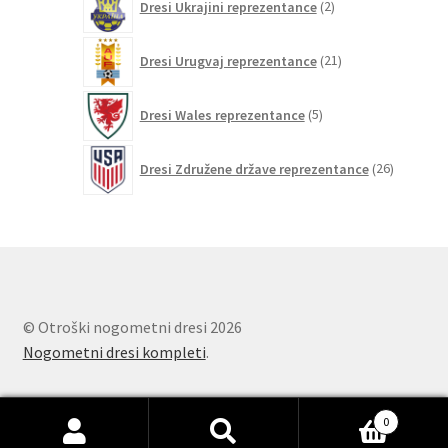
Dresi Ukrajini reprezentance
2
izdelka
21
Dresi Urugvaj reprezentance
21
izdelkov
5
Dresi Wales reprezentance
5
izdelkov
26
Dresi Združene države reprezentance
26
izdelkov
© Otroški nogometni dresi 2026
Nogometni dresi kompleti
.
0
Išči:
Iskanje