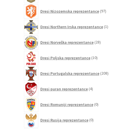
97
Dresi Nizozemska reprezentance
97
izdelkov
1
Dresi Northern Irska reprezentance
1
izdelek
28
Dresi Norveška reprezentance
28
izdelkov
10
Dresi Poljska reprezentance
10
izdelkov
208
Dresi Portugalska reprezentance
208
izdelkov
4
Dresi puran reprezentance
4
izdelki
0
Dresi Romuniji reprezentance
0
izdelkov
0
Dresi Rusija reprezentance
0
izdelkov