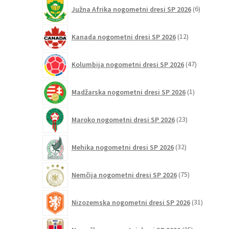
6
Južna Afrika nogometni dresi SP 2026
6
izdelkov
12
Kanada nogometni dresi SP 2026
12
izdelkov
47
Kolumbija nogometni dresi SP 2026
47
izdelkov
1
Madžarska nogometni dresi SP 2026
1
izdelek
23
Maroko nogometni dresi SP 2026
23
izdelkov
32
Mehika nogometni dresi SP 2026
32
izdelkov
75
Nemčija nogometni dresi SP 2026
75
izdelkov
31
Nizozemska nogometni dresi SP 2026
31
izdelkov
25