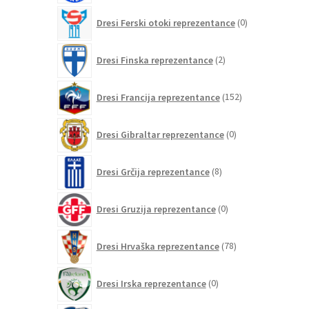
0
Dresi Ferski otoki reprezentance
0
izdelkov
2
Dresi Finska reprezentance
2
izdelka
152
Dresi Francija reprezentance
152
izdelkov
0
Dresi Gibraltar reprezentance
0
izdelkov
8
Dresi Grčija reprezentance
8
izdelkov
0
Dresi Gruzija reprezentance
0
izdelkov
78
Dresi Hrvaška reprezentance
78
izdelkov
0
Dresi Irska reprezentance
0
izdelkov