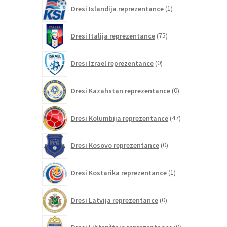
1
Dresi Islandija reprezentance
1
izdelek
75
Dresi Italija reprezentance
75
izdelkov
0
Dresi Izrael reprezentance
0
izdelkov
0
Dresi Kazahstan reprezentance
0
izdelkov
47
Dresi Kolumbija reprezentance
47
izdelkov
0
Dresi Kosovo reprezentance
0
izdelkov
1
Dresi Kostarika reprezentance
1
izdelek
0
Dresi Latvija reprezentance
0
izdelkov
0