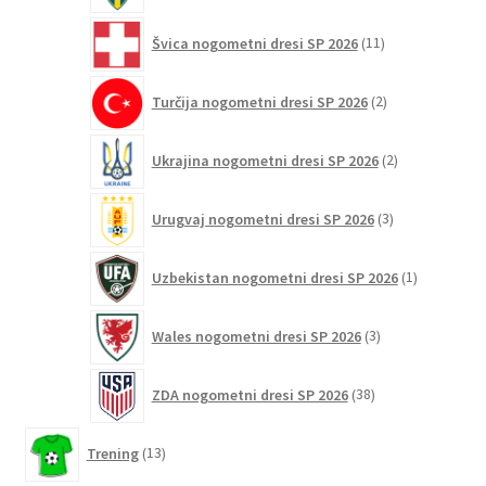
11
Švica nogometni dresi SP 2026
11
izdelkov
2
Turčija nogometni dresi SP 2026
2
izdelka
2
Ukrajina nogometni dresi SP 2026
2
izdelka
3
Urugvaj nogometni dresi SP 2026
3
izdelki
1
Uzbekistan nogometni dresi SP 2026
1
izdelek
3
Wales nogometni dresi SP 2026
3
izdelki
38
ZDA nogometni dresi SP 2026
38
izdelkov
13
Trening
13
izdelkov