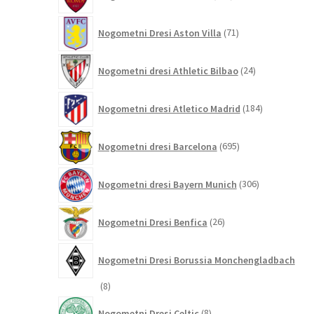
izdelkov
71
Nogometni Dresi Aston Villa
71
izdelkov
24
Nogometni dresi Athletic Bilbao
24
izdelkov
184
Nogometni dresi Atletico Madrid
184
izdelkov
695
Nogometni dresi Barcelona
695
izdelkov
306
Nogometni dresi Bayern Munich
306
izdelkov
26
Nogometni Dresi Benfica
26
izdelkov
Nogometni Dresi Borussia Monchengladbach
8
8
izdelkov
8
Nogometni Dresi Celtic
8