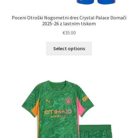
Poceni Otroški Nogometni dres Crystal Palace Domači
2025-26 z lastnim tiskom
€
35.00
Ta
Select options
izdelek
ima
več
različic.
Možnosti
lahko
izberete
na
strani
izdelka