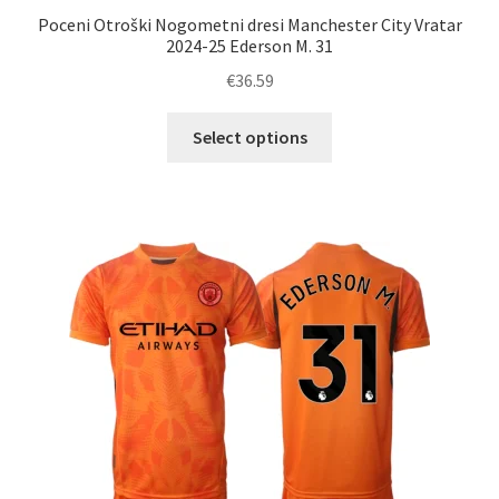
Poceni Otroški Nogometni dresi Manchester City Vratar
2024-25 Ederson M. 31
€
36.59
Ta
Select options
izdelek
ima
več
različic.
Možnosti
lahko
izberete
na
strani
izdelka