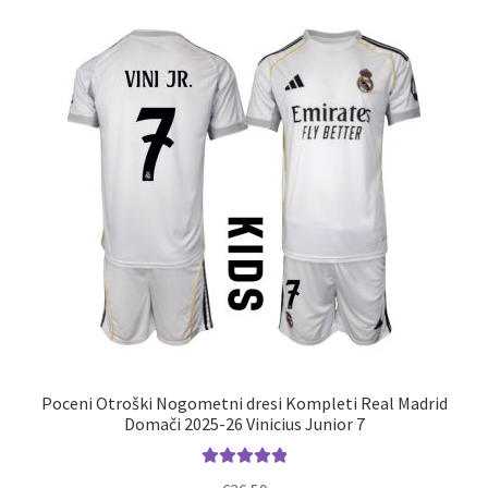
različic.
Možnosti
lahko
izberete
na
strani
izdelka
Poceni Otroški Nogometni dresi Kompleti Real Madrid
Domači 2025-26 Vinicius Junior 7
Ocenjeno