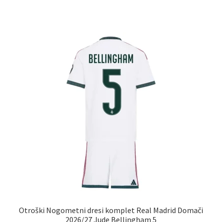
ima
več
različic.
Možnosti
lahko
izberete
na
strani
izdelka
Otroški Nogometni dresi komplet Real Madrid Domači
2026/27 Jude Bellingham 5