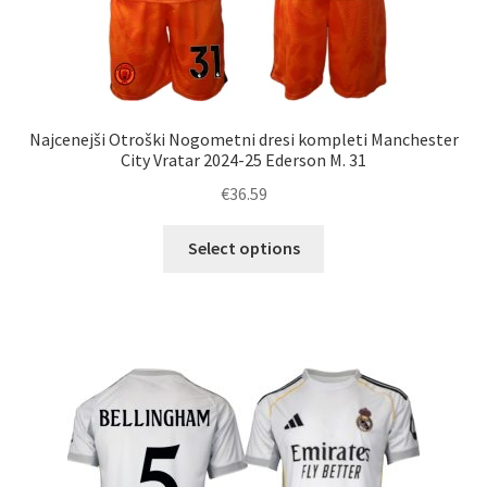
Najcenejši Otroški Nogometni dresi kompleti Manchester
City Vratar 2024-25 Ederson M. 31
€
36.59
Ta
Select options
izdelek
ima
več
različic.
Možnosti
lahko
izberete
na
strani