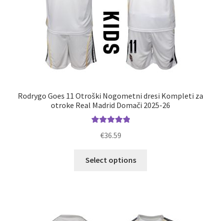
Rodrygo Goes 11 Otroški Nogometni dresi Kompleti za
otroke Real Madrid Domači 2025-26
Ocenjeno
€
36.59
5.00
od 5
Ta
Select options
izdelek
ima
več
različic.
Možnosti