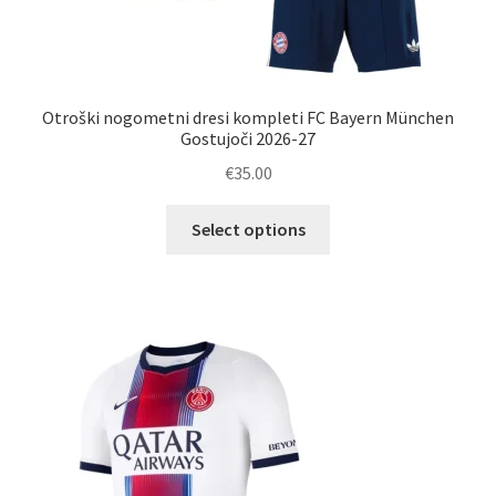
Otroški nogometni dresi kompleti FC Bayern München
Gostujoči 2026-27
€
35.00
Ta
Select options
izdelek
ima
več
različic.
Možnosti
lahko
izberete
na
strani
izdelka