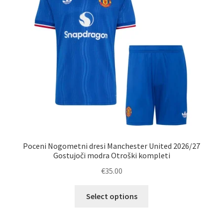
izberete
na
strani
izdelka
Poceni Nogometni dresi Manchester United 2026/27
Gostujoči modra Otroški kompleti
€
35.00
Ta
Select options
izdelek
ima