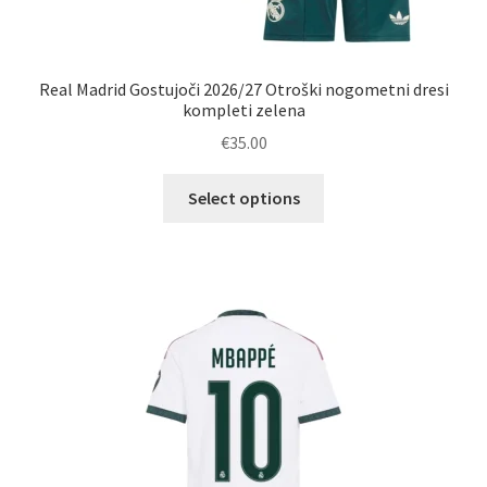
Real Madrid Gostujoči 2026/27 Otroški nogometni dresi
kompleti zelena
€
35.00
Ta
Select options
izdelek
ima
več
različic.
Možnosti
lahko
izberete
na
strani
izdelka