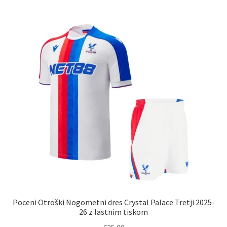
več
različic.
Možnosti
lahko
izberete
na
strani
izdelka
Poceni Otroški Nogometni dres Crystal Palace Tretji 2025-
26 z lastnim tiskom