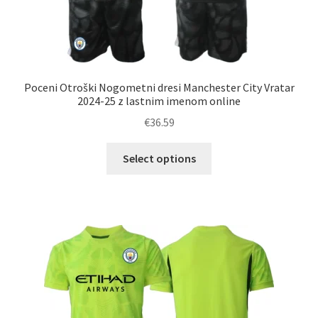
Poceni Otroški Nogometni dresi Manchester City Vratar
2024-25 z lastnim imenom online
€
36.59
Ta
Select options
izdelek
ima
več
različic.
Možnosti
lahko
izberete
na
strani