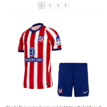
latest
1
2
3