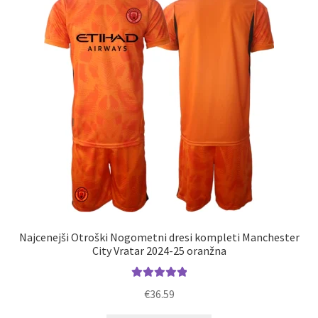
lahko
izberete
na
strani
izdelka
Najcenejši Otroški Nogometni dresi kompleti Manchester
City Vratar 2024-25 oranžna
Ocenjeno
€
36.59
5.00
od 5