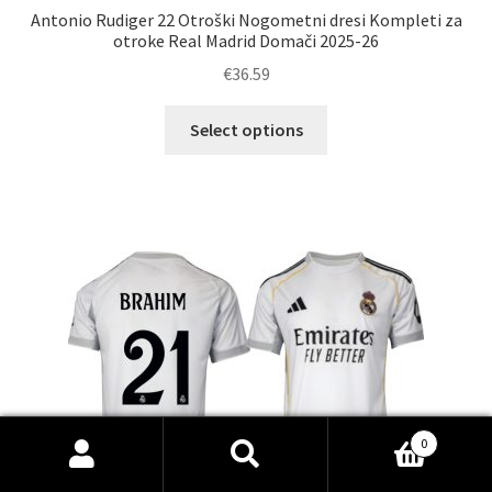
Antonio Rudiger 22 Otroški Nogometni dresi Kompleti za
otroke Real Madrid Domači 2025-26
€
36.59
Ta
Select options
izdelek
ima
več
različic.
Možnosti
lahko
izberete
na
strani
izdelka
0
Išči:
Iskanje