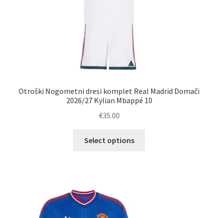
Otroški Nogometni dresi komplet Real Madrid Domači
2026/27 Kylian Mbappé 10
€
35.00
Ta
Select options
izdelek
ima
več
različic.
Možnosti
lahko