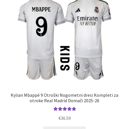
lahko
izberete
na
strani
izdelka
Kylian Mbappé 9 Otroški Nogometni dresi Kompleti za
otroke Real Madrid Domači 2025-26
Ocenjeno
€
36.59
5.00
od 5