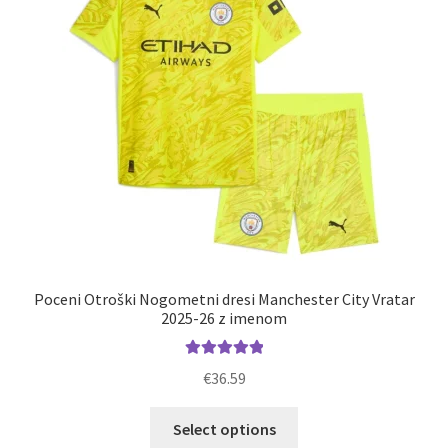
izberete
na
strani
izdelka
Poceni Otroški Nogometni dresi Manchester City Vratar
2025-26 z imenom
Ocenjeno
€
36.59
5.00
od 5
Ta
Select options
izdelek