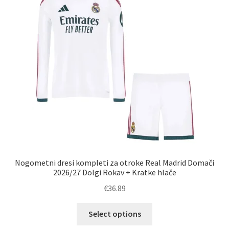
lahko
izberete
na
strani
izdelka
Nogometni dresi kompleti za otroke Real Madrid Domači
2026/27 Dolgi Rokav + Kratke hlače
€
36.89
Ta
Select options
izdelek