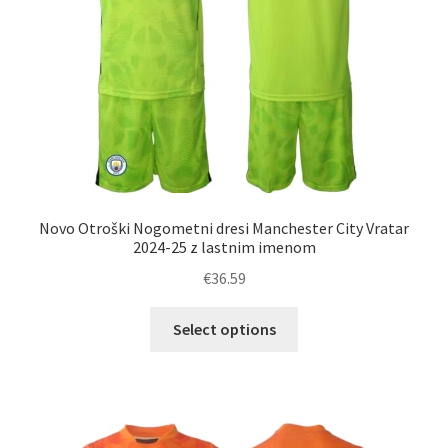
izdelka
Novo Otroški Nogometni dresi Manchester City Vratar
2024-25 z lastnim imenom
€
36.59
Ta
Select options
izdelek
ima
več
različic.
Možnosti