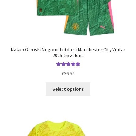
Nakup Otroški Nogometni dresi Manchester City Vratar
2025-26 zelena
Ocenjeno
€
36.59
5.00
od 5
Ta
Select options
izdelek
ima
več
različic.
Možnosti
lahko