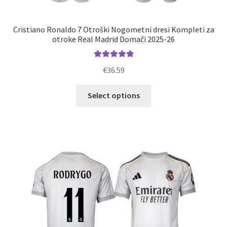
Cristiano Ronaldo 7 Otroški Nogometni dresi Kompleti za
otroke Real Madrid Domači 2025-26
Ocenjeno
€
36.59
5.00
od 5
Ta
Select options
izdelek
ima
več
različic.
Možnosti
lahko
izberete
na
strani
izdelka