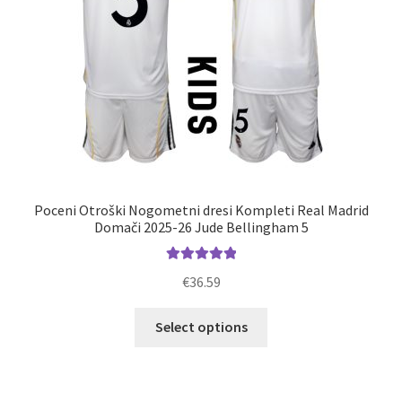
izdelka
Poceni Otroški Nogometni dresi Kompleti Real Madrid
Domači 2025-26 Jude Bellingham 5
Ocenjeno
€
36.59
5.00
od 5
Ta
Select options
izdelek
ima
več