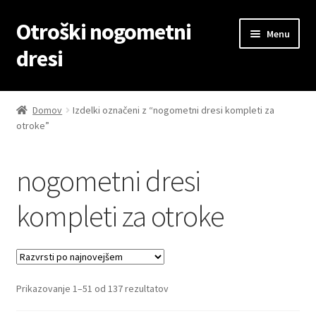
Otroški nogometni
Skip
Skip
Menu
to
to
dresi
navigation
content
Domov
Domov
Izdelki označeni z “nogometni dresi kompleti za
otroke”
Blog
Kontaktiraj nas
nogometni dresi
Košarica
kompleti za otroke
Moj račun
Trgovina
Sorted
Prikazovanje 1–51 od 137 rezultatov
by
Zaključek nakupa