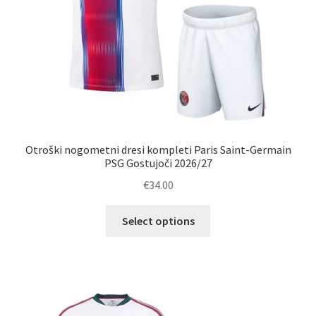
Otroški nogometni dresi kompleti Paris Saint-Germain
PSG Gostujoči 2026/27
€
34.00
Ta
Select options
izdelek
ima
več
različic.
Možnosti