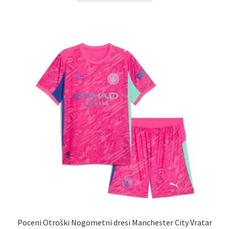
ima
več
različic.
Možnosti
lahko
izberete
na
strani
izdelka
Poceni Otroški Nogometni dresi Manchester City Vratar