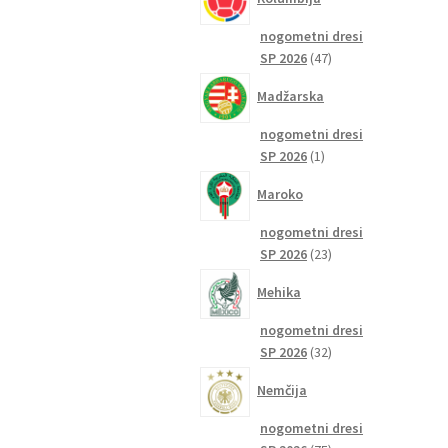
nogometni dresi
47
SP 2026
47
izdelkov
Madžarska
nogometni dresi
1
SP 2026
1
izdelek
Maroko
nogometni dresi
23
SP 2026
23
izdelkov
Mehika
nogometni dresi
32
SP 2026
32
izdelkov
Nemčija
nogometni dresi