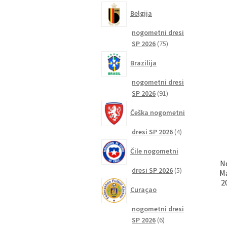
izdelkov
Belgija
nogometni dresi
75
SP 2026
75
izdelkov
Brazilija
nogometni dresi
91
SP 2026
91
izdelkov
Češka nogometni
4
dresi SP 2026
4
izdelki
Čile nogometni
N
5
dresi SP 2026
5
Ma
izdelkov
2
Curaçao
nogometni dresi
6
SP 2026
6