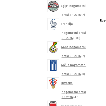
izdelkov
Egipt nogometni
2
dresi SP 2026
2
izdelka
Francija
nogometni dresi
103
SP 2026
103
izdelki
Gana nogometni
2
dresi SP 2026
2
izdelka
Grčija nogometni
8
dresi SP 2026
8
izdelkov
Hrvaška
nogometni dresi
47
SP 2026
47
izdelkov