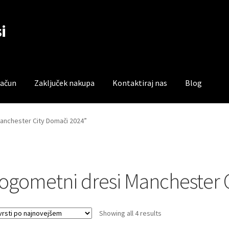
i
račun
Zaključek nakupa
Kontaktiraj nas
Blog
čun
Trgovina
Zaključek nakupa
Manchester City Domači 2024”
ogometni dresi Manchester 
Sorted
Showing all 4 results
by