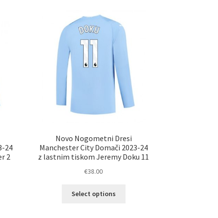
Novo Nogometni Dresi
3-24
Manchester City Domači 2023-24
r 2
z lastnim tiskom Jeremy Doku 11
€
38.00
Ta
Select options
elek
izdelek
a
ima