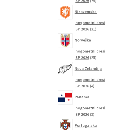
75
SP 2026
75
izdelkov
Nizozemska
nogometni dresi
31
SP 2026
31
izdelkov
Norveška
nogometni dresi
25
SP 2026
25
izdelkov
Nova Zelandija
nogometni dresi
4
SP 2026
4
izdelki
Panama
nogometni dresi
3
SP 2026
3
izdelki
Portugalska