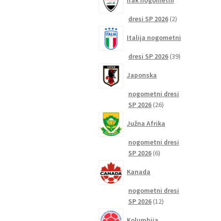
Irak nogometni
2
dresi SP 2026
2
izdelka
Italija nogometni
39
dresi SP 2026
39
izdelkov
Japonska
nogometni dresi
26
SP 2026
26
izdelkov
Južna Afrika
nogometni dresi
6
SP 2026
6
izdelkov
Kanada
nogometni dresi
12
SP 2026
12
izdelkov
Kolumbija