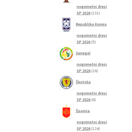
nogometni dresi
131
SP 2026
131
izdelkov
Republika Koreja
nogometni dresi
5
SP 2026
5
izdelkov
Senegal
nogometni dresi
16
SP 2026
16
izdelkov
Škotska
nogometni dresi
6
SP 2026
6
izdelkov
Španija
nogometni dresi
124
SP 2026
124