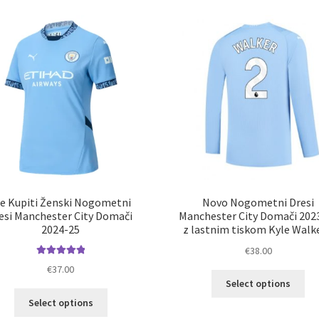
latest
je Kupiti Ženski Nogometni
Novo Nogometni Dresi
esi Manchester City Domači
Manchester City Domači 202
2024-25
z lastnim tiskom Kyle Walke
€
38.00
Ocenjeno
€
37.00
Ta
5.00
od 5
Select options
izd
Ta
Select options
im
izdelek