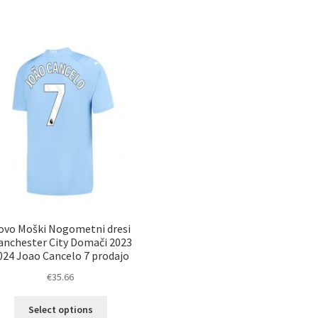
ve
ima
razl
več
Mož
različic.
lah
Možnosti
izb
lahko
na
izberete
str
na
izd
strani
izdelka
ovo Moški Nogometni dresi
nchester City Domači 2023
024 Joao Cancelo 7 prodajo
€
35.66
Ta
Select options