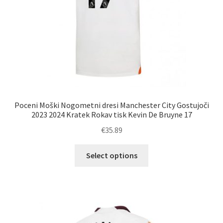
Poceni Moški Nogometni dresi Manchester City Gostujoči
2023 2024 Kratek Rokav tisk Kevin De Bruyne 17
€
35.89
Ta
Select options
izdelek
ima
več
različic.
Možnosti