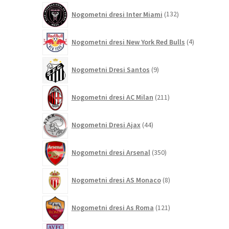
132
Nogometni dresi Inter Miami
132
izdelkov
4
Nogometni dresi New York Red Bulls
4
izdelki
9
Nogometni Dresi Santos
9
izdelkov
211
Nogometni dresi AC Milan
211
izdelkov
44
Nogometni Dresi Ajax
44
izdelkov
350
Nogometni dresi Arsenal
350
izdelkov
8
Nogometni dresi AS Monaco
8
izdelkov
121
Nogometni dresi As Roma
121
izdelkov
71