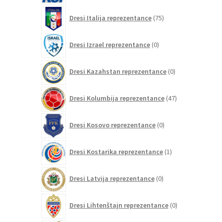
75
Dresi Italija reprezentance
75
izdelkov
0
Dresi Izrael reprezentance
0
izdelkov
0
Dresi Kazahstan reprezentance
0
izdelkov
47
Dresi Kolumbija reprezentance
47
izdelkov
0
Dresi Kosovo reprezentance
0
izdelkov
1
Dresi Kostarika reprezentance
1
izdelek
0
Dresi Latvija reprezentance
0
izdelkov
0
Dresi Lihtenštajn reprezentance
0
izdelkov