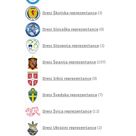
3
Dresi Škotska reprezentance
3
izdelki
0
Dresi Slovaška reprezentance
0
izdelkov
2
Dresi Slovenija reprezentance
2
izdelka
197
Dresi Španija reprezentance
197
izdelkov
0
Dresi Srbiji reprezentance
0
izdelkov
7
Dresi Švedska reprezentance
7
izdelkov
12
Dresi Švica reprezentance
12
izdelkov
2
Dresi Ukrajini reprezentance
2
izdelka