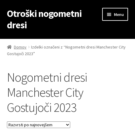
Otroški nogometni
Skip
Skip
Menu
to
to
dresi
navigation
content
Domov
Domov
Izdelki označeni z “Nogometni dresi Manchester City
Gostujoči 2023”
Blog
Kontaktiraj nas
Nogometni dresi
Košarica
Manchester City
Gostujoči 2023
Moj račun
Trgovina
Zaključek nakupa