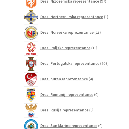
Dresi Nizozemska reprezentance
97
izdelkov
1
Dresi Northern Irska reprezentance
1
izdelek
28
Dresi Norveška reprezentance
28
izdelkov
10
Dresi Poljska reprezentance
10
izdelkov
208
Dresi Portugalska reprezentance
208
izdelkov
4
Dresi puran reprezentance
4
izdelki
0
Dresi Romuniji reprezentance
0
izdelkov
0
Dresi Rusija reprezentance
0
izdelkov
0
Dresi San Marino reprezentance
0
izdelkov