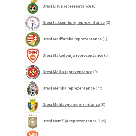
0
Dresi Litva reprezentance
0
izdelkov
0
Dresi Luksemburg reprezentance
0
izdelkov
1
Dresi Madžarska reprezentance
1
izdelek
0
Dresi Makedonija reprezentance
0
izdelkov
0
Dresi Malta reprezentance
0
izdelkov
77
Dresi Mehika reprezentance
77
izdelkov
0
Dresi Moldavijo reprezentance
0
izdelkov
109
Dresi Nemčija reprezentance
109
izdelkov
97