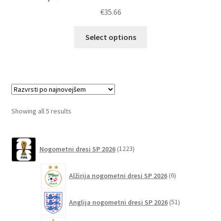
€
35.66
Ta
Select options
izdelek
ima
več
različic.
Možnosti
lahko
Sorted
Showing all 5 results
izberete
by
na
latest
1223
strani
Nogometni dresi SP 2026
1223
izdelkov
izdelka
6
Alžirija nogometni dresi SP 2026
6
izdelkov
51
Anglija nogometni dresi SP 2026
51
izdelkov