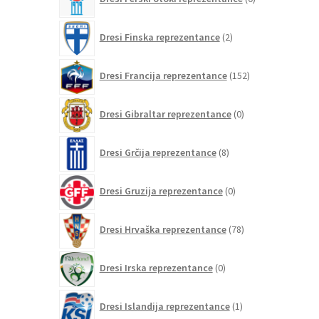
izdelkov
2
Dresi Finska reprezentance
2
izdelka
152
Dresi Francija reprezentance
152
izdelkov
0
Dresi Gibraltar reprezentance
0
izdelkov
8
Dresi Grčija reprezentance
8
izdelkov
0
Dresi Gruzija reprezentance
0
izdelkov
78
Dresi Hrvaška reprezentance
78
izdelkov
0
Dresi Irska reprezentance
0
izdelkov
1
Dresi Islandija reprezentance
1
izdelek