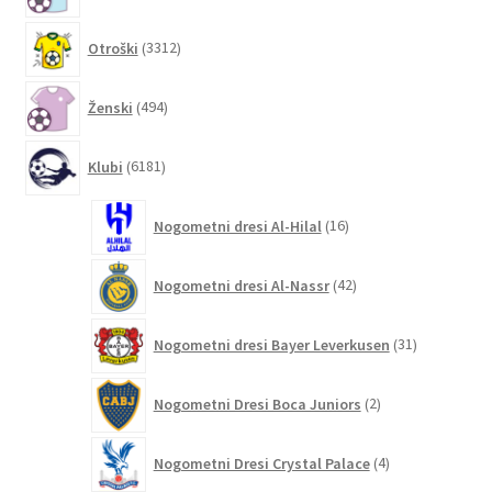
3312
Otroški
3312
izdelkov
494
Ženski
494
izdelkov
6181
Klubi
6181
izdelkov
16
Nogometni dresi Al-Hilal
16
izdelkov
42
Nogometni dresi Al-Nassr
42
izdelkov
31
Nogometni dresi Bayer Leverkusen
31
izdelkov
2
Nogometni Dresi Boca Juniors
2
izdelka
4
Nogometni Dresi Crystal Palace
4
izdelki