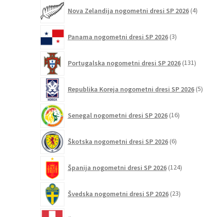
4
Nova Zelandija nogometni dresi SP 2026
4
izdelki
3
Panama nogometni dresi SP 2026
3
izdelki
131
Portugalska nogometni dresi SP 2026
131
izdelko
5
Republika Koreja nogometni dresi SP 2026
5
izdel
16
Senegal nogometni dresi SP 2026
16
izdelkov
6
Škotska nogometni dresi SP 2026
6
izdelkov
124
Španija nogometni dresi SP 2026
124
izdelkov
23
Švedska nogometni dresi SP 2026
23
izdelkov
11