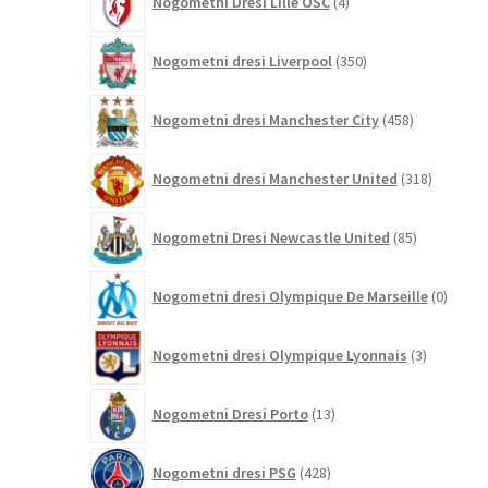
Nogometni Dresi Lille OSC
4
izdelki
350
Nogometni dresi Liverpool
350
izdelkov
458
Nogometni dresi Manchester City
458
izdelkov
318
Nogometni dresi Manchester United
318
izdelkov
85
Nogometni Dresi Newcastle United
85
izdelkov
0
Nogometni dresi Olympique De Marseille
0
izdelk
3
Nogometni dresi Olympique Lyonnais
3
izdelki
13
Nogometni Dresi Porto
13
izdelkov
428
Nogometni dresi PSG
428
izdelkov