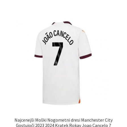
ima
več
različic.
Možnosti
lahko
izberete
na
strani
izdelka
Najcenejši Moški Nogometni dresi Manchester City
Gostujoči 2023 2024 Kratek Rokav Joao Cancelo 7