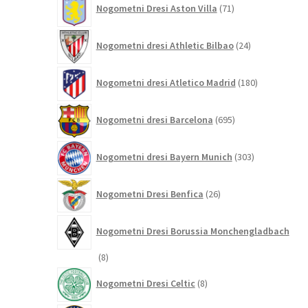
Nogometni Dresi Aston Villa
71
izdelkov
24
Nogometni dresi Athletic Bilbao
24
izdelkov
180
Nogometni dresi Atletico Madrid
180
izdelkov
695
Nogometni dresi Barcelona
695
izdelkov
303
Nogometni dresi Bayern Munich
303
izdelki
26
Nogometni Dresi Benfica
26
izdelkov
Nogometni Dresi Borussia Monchengladbach
8
8
izdelkov
8
Nogometni Dresi Celtic
8
izdelkov