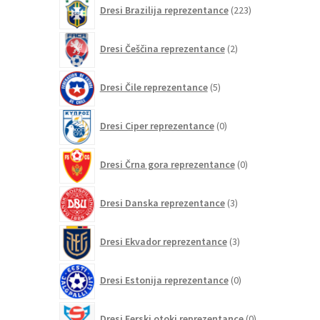
223
Dresi Brazilija reprezentance
223
izdelkov
2
Dresi Češčina reprezentance
2
izdelka
5
Dresi Čile reprezentance
5
izdelkov
0
Dresi Ciper reprezentance
0
izdelkov
0
Dresi Črna gora reprezentance
0
izdelkov
3
Dresi Danska reprezentance
3
izdelki
3
Dresi Ekvador reprezentance
3
izdelki
0
Dresi Estonija reprezentance
0
izdelkov
0
Dresi Ferski otoki reprezentance
0