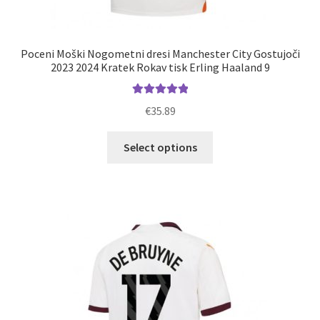
Poceni Moški Nogometni dresi Manchester City Gostujoči
2023 2024 Kratek Rokav tisk Erling Haaland 9
Ocenjeno
€
35.89
5.00
od 5
Ta
Select options
izdelek
ima
več
različic.
Možnosti
lahko
izberete
na
strani
izdelka