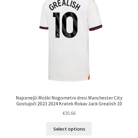
lahko
izberete
na
strani
izdelka
Najcenejši Moški Nogometni dresi Manchester City
Gostujoči 2023 2024 Kratek Rokav Jack Grealish 10
€
35.66
Ta
Select options
izdelek