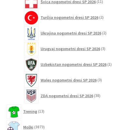
Švica nogometni dresi SP 2026
11
izdelkov
2
Turčija nogometni dresi SP 2026
2
izdelka
2
Ukrajina nogometni dresi SP 2026
2
izdelka
3
Urugvaj nogometni dresi SP 2026
3
izdelki
1
Uzbekistan nogometni dresi SP 2026
1
izdelek
3
Wales nogometni dresi SP 2026
3
izdelki
38
ZDA nogometni dresi SP 2026
38
izdelkov
13
Trening
13
izdelkov
3873
Moški
3873
izdelkov