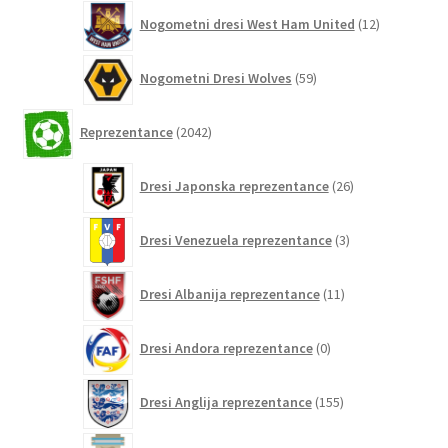
12
Nogometni dresi West Ham United
12
izdelkov
59
Nogometni Dresi Wolves
59
izdelkov
2042
Reprezentance
2042
izdelkov
26
Dresi Japonska reprezentance
26
izdelkov
3
Dresi Venezuela reprezentance
3
izdelki
11
Dresi Albanija reprezentance
11
izdelkov
0
Dresi Andora reprezentance
0
izdelkov
155
Dresi Anglija reprezentance
155
izdelkov
297