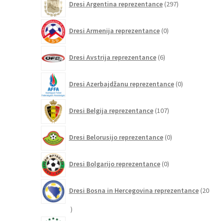
Dresi Argentina reprezentance
297
izdelkov
0
Dresi Armenija reprezentance
0
izdelkov
6
Dresi Avstrija reprezentance
6
izdelkov
0
Dresi Azerbajdžanu reprezentance
0
izdelkov
107
Dresi Belgija reprezentance
107
izdelkov
0
Dresi Belorusijo reprezentance
0
izdelkov
0
Dresi Bolgarijo reprezentance
0
izdelkov
Dresi Bosna in Hercegovina reprezentance
20
20
izdelkov