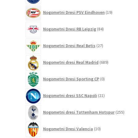
19
Nogometni Dresi PSV Eindhoven
19
izdelkov
84
Nogometni Dresi RB Leipzig
84
izdelkov
27
Nogometni Dresi Real Betis
27
izdelkov
689
Nogometni dresi Real Madrid
689
izdelkov
0
Nogometni Dresi Sporting CP
0
izdelkov
21
Nogometni dresi SSC Napoli
21
izdelkov
255
Nogometni dresi Tottenham Hotspur
255
izdelko
10
Nogometni Dresi Valencia
10
izdelkov