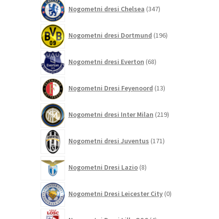
347
Nogometni dresi Chelsea
347
izdelkov
196
Nogometni dresi Dortmund
196
izdelkov
68
Nogometni dresi Everton
68
izdelkov
13
Nogometni Dresi Feyenoord
13
izdelkov
219
Nogometni dresi Inter Milan
219
izdelkov
171
Nogometni dresi Juventus
171
izdelkov
8
Nogometni Dresi Lazio
8
izdelkov
0
Nogometni Dresi Leicester City
0
izdelkov
4