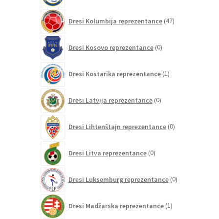
47
Dresi Kolumbija reprezentance
47
izdelkov
0
Dresi Kosovo reprezentance
0
izdelkov
1
Dresi Kostarika reprezentance
1
izdelek
0
Dresi Latvija reprezentance
0
izdelkov
0
Dresi Lihtenštajn reprezentance
0
izdelkov
0
Dresi Litva reprezentance
0
izdelkov
0
Dresi Luksemburg reprezentance
0
izdelkov
1
Dresi Madžarska reprezentance
1
izdelek