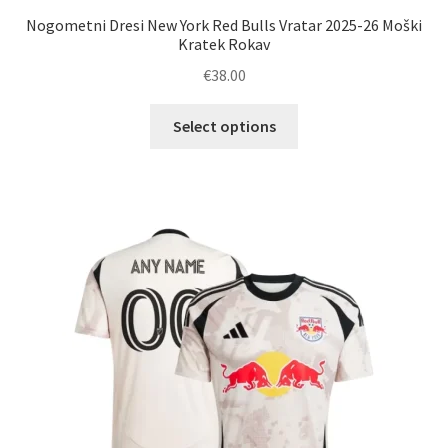
Nogometni Dresi New York Red Bulls Vratar 2025-26 Moški
Kratek Rokav
€
38.00
Ta
Select options
izdelek
ima
več
različic.
Možnosti
lahko
izberete
na
strani
izdelka