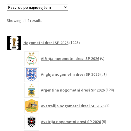
različic.
Možnosti
lahko
Sorted
Showing all 4 results
izberete
by
na
latest
1223
strani
Nogometni dresi SP 2026
1223
izdelkov
izdelka
6
Alžirija nogometni dresi SP 2026
6
izdelkov
51
Anglija nogometni dresi SP 2026
51
izdelkov
120
Argentina nogometni dresi SP 2026
120
izdelkov
4
Avstralija nogometni dresi SP 2026
4
izdelki
6
Avstrija nogometni dresi SP 2026
6
izdelkov