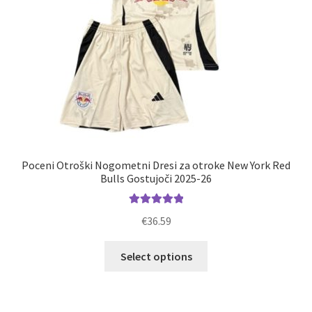
izdelka
Poceni Otroški Nogometni Dresi za otroke New York Red
Bulls Gostujoči 2025-26
Ocenjeno
€
36.59
5.00
od 5
Ta
Select options
izdelek
ima
več