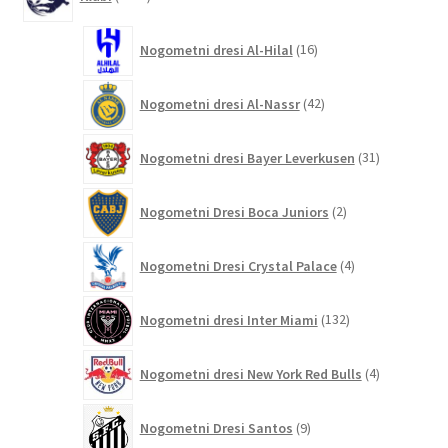
izdelkov
16
Nogometni dresi Al-Hilal
16
izdelkov
42
Nogometni dresi Al-Nassr
42
izdelkov
31
Nogometni dresi Bayer Leverkusen
31
izdelkov
2
Nogometni Dresi Boca Juniors
2
izdelka
4
Nogometni Dresi Crystal Palace
4
izdelki
132
Nogometni dresi Inter Miami
132
izdelkov
4
Nogometni dresi New York Red Bulls
4
izdelki
9
Nogometni Dresi Santos
9
izdelkov