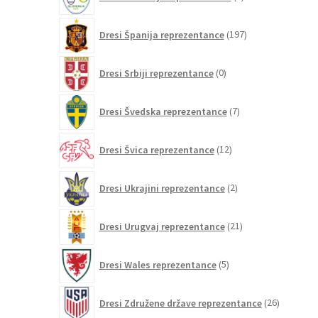
izdelka
197
Dresi Španija reprezentance
197
izdelkov
0
Dresi Srbiji reprezentance
0
izdelkov
7
Dresi Švedska reprezentance
7
izdelkov
12
Dresi Švica reprezentance
12
izdelkov
2
Dresi Ukrajini reprezentance
2
izdelka
21
Dresi Urugvaj reprezentance
21
izdelkov
5
Dresi Wales reprezentance
5
izdelkov
26
Dresi Združene države reprezentance
26
izdelkov