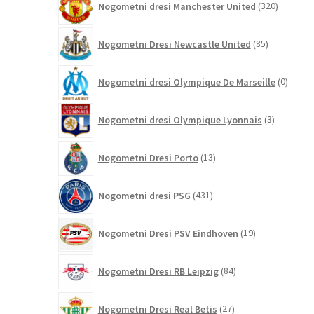
Nogometni dresi Manchester United
320
izdelkov
85
Nogometni Dresi Newcastle United
85
izdelkov
0
Nogometni dresi Olympique De Marseille
0
izdelk
3
Nogometni dresi Olympique Lyonnais
3
izdelki
13
Nogometni Dresi Porto
13
izdelkov
431
Nogometni dresi PSG
431
izdelkov
19
Nogometni Dresi PSV Eindhoven
19
izdelkov
84
Nogometni Dresi RB Leipzig
84
izdelkov
27
Nogometni Dresi Real Betis
27