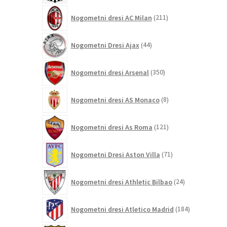
211
Nogometni dresi AC Milan
211
izdelkov
44
Nogometni Dresi Ajax
44
izdelkov
350
Nogometni dresi Arsenal
350
izdelkov
8
Nogometni dresi AS Monaco
8
izdelkov
121
Nogometni dresi As Roma
121
izdelkov
71
Nogometni Dresi Aston Villa
71
izdelkov
24
Nogometni dresi Athletic Bilbao
24
izdelkov
184
Nogometni dresi Atletico Madrid
184
izdelkov