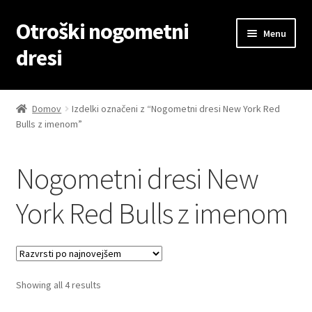
Otroški nogometni
Skip
Skip
Menu
to
to
dresi
navigation
content
Domov
Domov
Izdelki označeni z “Nogometni dresi New York Red
Bulls z imenom”
Blog
Kontaktiraj nas
Nogometni dresi New
Košarica
York Red Bulls z imenom
Moj račun
Trgovina
Sorted
Showing all 4 results
by
Zaključek nakupa