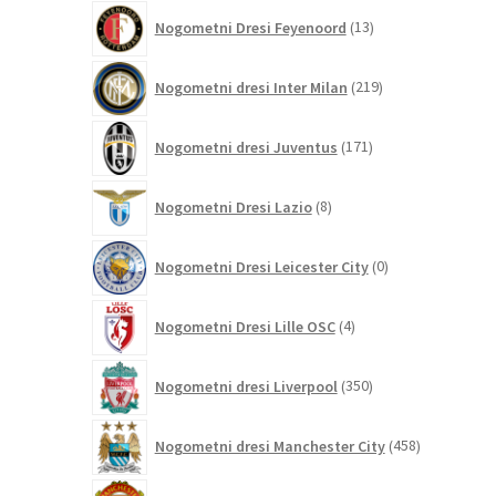
13
Nogometni Dresi Feyenoord
13
izdelkov
219
Nogometni dresi Inter Milan
219
izdelkov
171
Nogometni dresi Juventus
171
izdelkov
8
Nogometni Dresi Lazio
8
izdelkov
0
Nogometni Dresi Leicester City
0
izdelkov
4
Nogometni Dresi Lille OSC
4
izdelki
350
Nogometni dresi Liverpool
350
izdelkov
458
Nogometni dresi Manchester City
458
izdelkov
320