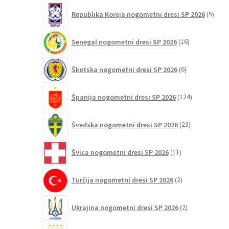
5
Republika Koreja nogometni dresi SP 2026
5
izdel
16
Senegal nogometni dresi SP 2026
16
izdelkov
6
Škotska nogometni dresi SP 2026
6
izdelkov
124
Španija nogometni dresi SP 2026
124
izdelkov
23
Švedska nogometni dresi SP 2026
23
izdelkov
11
Švica nogometni dresi SP 2026
11
izdelkov
2
Turčija nogometni dresi SP 2026
2
izdelka
2
Ukrajina nogometni dresi SP 2026
2
izdelka
3