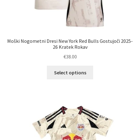
Moški Nogometni Dresi New York Red Bulls Gostujoči 2025-
26 Kratek Rokav
€
38.00
Ta
Select options
izdelek
ima
več
različic.
Možnosti
lahko
izberete
na
strani