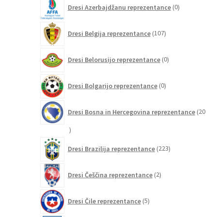
0
Dresi Azerbajdžanu reprezentance
0
izdelkov
107
Dresi Belgija reprezentance
107
izdelkov
0
Dresi Belorusijo reprezentance
0
izdelkov
0
Dresi Bolgarijo reprezentance
0
izdelkov
Dresi Bosna in Hercegovina reprezentance
20
20
izdelkov
223
Dresi Brazilija reprezentance
223
izdelkov
2
Dresi Češčina reprezentance
2
izdelka
5
Dresi Čile reprezentance
5
izdelkov