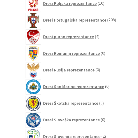
Dresi Poljska reprezentance
10
izdelkov
208
Dresi Portugalska reprezentance
208
izdelkov
4
Dresi puran reprezentance
4
izdelki
0
Dresi Romuniji reprezentance
0
izdelkov
0
Dresi Rusija reprezentance
0
izdelkov
0
Dresi San Marino reprezentance
0
izdelkov
3
Dresi Škotska reprezentance
3
izdelki
0
Dresi Slovaška reprezentance
0
izdelkov
2
Dresi Slovenija reprezentance
2