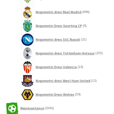
izdelkov
696
Nogometni dresi Real Madrid
696
izdelkov
0
Nogometni Dresi Sporting CP
0
izdelkov
21
Nogometni dresi SSC Napoli
21
izdelkov
255
Nogometni dresi Tottenham Hotspur
255
izdelko
10
Nogometni Dresi Valencia
10
izdelkov
12
Nogometni dresi West Ham United
12
izdelkov
59
Nogometni Dresi Wolves
59
izdelkov
2042
Reprezentance
2042
izdelkov