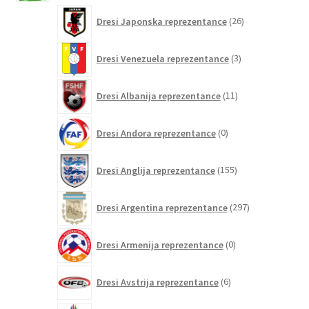
26
Dresi Japonska reprezentance
26
izdelkov
3
Dresi Venezuela reprezentance
3
izdelki
11
Dresi Albanija reprezentance
11
izdelkov
0
Dresi Andora reprezentance
0
izdelkov
155
Dresi Anglija reprezentance
155
izdelkov
297
Dresi Argentina reprezentance
297
izdelkov
0
Dresi Armenija reprezentance
0
izdelkov
6
Dresi Avstrija reprezentance
6
izdelkov