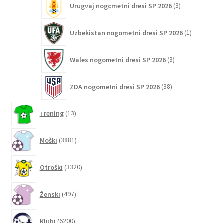
Urugvaj nogometni dresi SP 2026
3
izdelki
1
Uzbekistan nogometni dresi SP 2026
1
izdelek
3
Wales nogometni dresi SP 2026
3
izdelki
38
ZDA nogometni dresi SP 2026
38
izdelkov
13
Trening
13
izdelkov
3881
Moški
3881
izdelkov
3320
Otroški
3320
izdelkov
497
Ženski
497
izdelkov
6200
Klubi
6200