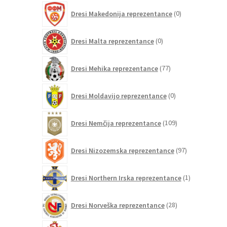
0
Dresi Makedonija reprezentance
0
izdelkov
0
Dresi Malta reprezentance
0
izdelkov
77
Dresi Mehika reprezentance
77
izdelkov
0
Dresi Moldavijo reprezentance
0
izdelkov
109
Dresi Nemčija reprezentance
109
izdelkov
97
Dresi Nizozemska reprezentance
97
izdelkov
1
Dresi Northern Irska reprezentance
1
izdelek
28
Dresi Norveška reprezentance
28
izdelkov
10