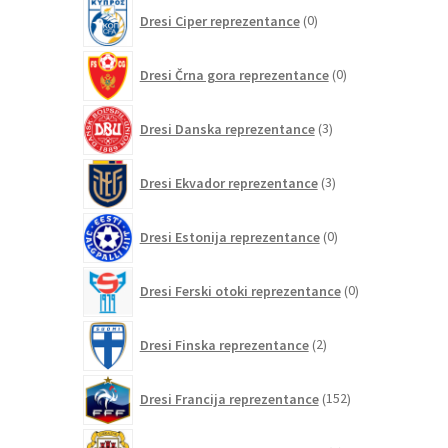
0
Dresi Ciper reprezentance
0
izdelkov
0
Dresi Črna gora reprezentance
0
izdelkov
3
Dresi Danska reprezentance
3
izdelki
3
Dresi Ekvador reprezentance
3
izdelki
0
Dresi Estonija reprezentance
0
izdelkov
0
Dresi Ferski otoki reprezentance
0
izdelkov
2
Dresi Finska reprezentance
2
izdelka
152
Dresi Francija reprezentance
152
izdelkov
0