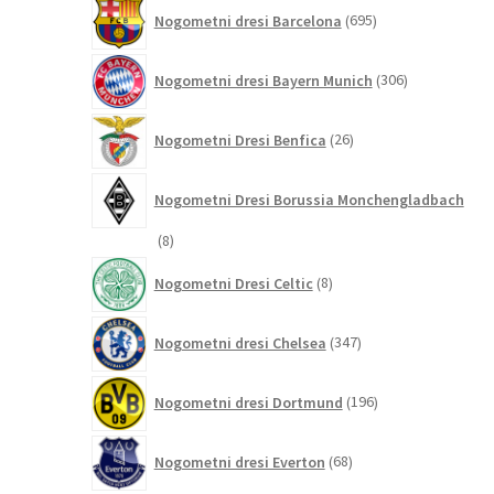
695
Nogometni dresi Barcelona
695
izdelkov
306
Nogometni dresi Bayern Munich
306
izdelkov
26
Nogometni Dresi Benfica
26
izdelkov
Nogometni Dresi Borussia Monchengladbach
8
8
izdelkov
8
Nogometni Dresi Celtic
8
izdelkov
347
Nogometni dresi Chelsea
347
izdelkov
196
Nogometni dresi Dortmund
196
izdelkov
68
Nogometni dresi Everton
68
izdelkov