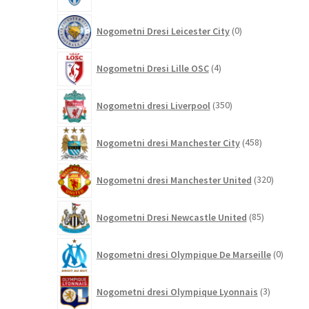
0
Nogometni Dresi Leicester City
0
izdelkov
4
Nogometni Dresi Lille OSC
4
izdelki
350
Nogometni dresi Liverpool
350
izdelkov
458
Nogometni dresi Manchester City
458
izdelkov
320
Nogometni dresi Manchester United
320
izdelkov
85
Nogometni Dresi Newcastle United
85
izdelkov
0
Nogometni dresi Olympique De Marseille
0
izdelk
3
Nogometni dresi Olympique Lyonnais
3
izdelki