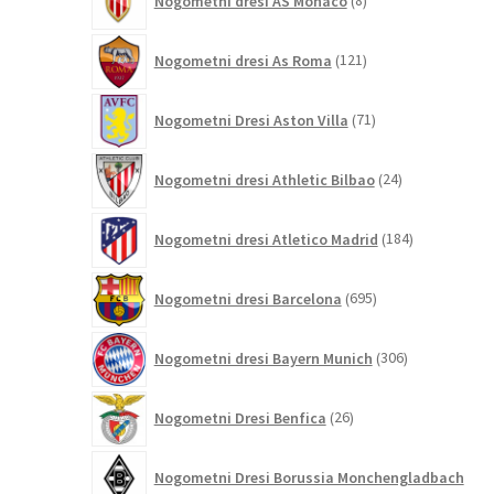
Nogometni dresi AS Monaco
8
izdelkov
121
Nogometni dresi As Roma
121
izdelkov
71
Nogometni Dresi Aston Villa
71
izdelkov
24
Nogometni dresi Athletic Bilbao
24
izdelkov
184
Nogometni dresi Atletico Madrid
184
izdelkov
695
Nogometni dresi Barcelona
695
izdelkov
306
Nogometni dresi Bayern Munich
306
izdelkov
26
Nogometni Dresi Benfica
26
izdelkov
Nogometni Dresi Borussia Monchengladbach