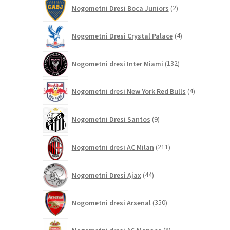
2
Nogometni Dresi Boca Juniors
2
izdelka
4
Nogometni Dresi Crystal Palace
4
izdelki
132
Nogometni dresi Inter Miami
132
izdelkov
4
Nogometni dresi New York Red Bulls
4
izdelki
9
Nogometni Dresi Santos
9
izdelkov
211
Nogometni dresi AC Milan
211
izdelkov
44
Nogometni Dresi Ajax
44
izdelkov
350
Nogometni dresi Arsenal
350
izdelkov
8