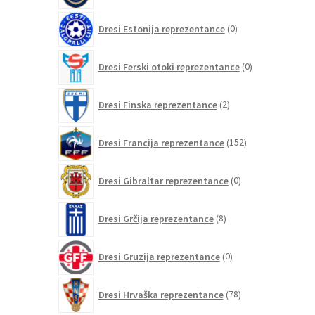
0
Dresi Estonija reprezentance
0
izdelkov
0
Dresi Ferski otoki reprezentance
0
izdelkov
2
Dresi Finska reprezentance
2
izdelka
152
Dresi Francija reprezentance
152
izdelkov
0
Dresi Gibraltar reprezentance
0
izdelkov
8
Dresi Grčija reprezentance
8
izdelkov
0
Dresi Gruzija reprezentance
0
izdelkov
78
Dresi Hrvaška reprezentance
78
izdelkov