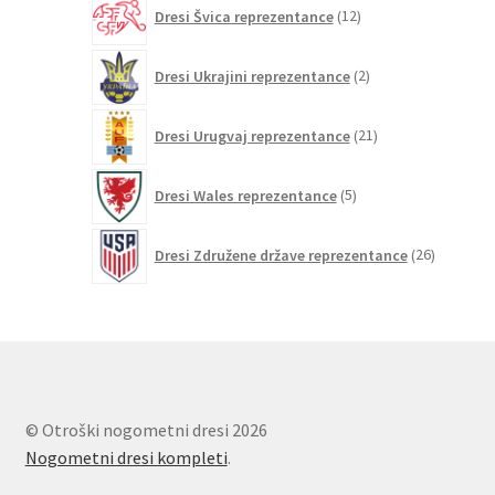
12
Dresi Švica reprezentance
12
izdelkov
2
Dresi Ukrajini reprezentance
2
izdelka
21
Dresi Urugvaj reprezentance
21
izdelkov
5
Dresi Wales reprezentance
5
izdelkov
26
Dresi Združene države reprezentance
26
izdelkov
© Otroški nogometni dresi 2026
Nogometni dresi kompleti
.