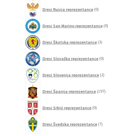
0
Dresi Rusija reprezentance
0
izdelkov
0
Dresi San Marino reprezentance
0
izdelkov
3
Dresi Škotska reprezentance
3
izdelki
0
Dresi Slovaška reprezentance
0
izdelkov
2
Dresi Slovenija reprezentance
2
izdelka
197
Dresi Španija reprezentance
197
izdelkov
0
Dresi Srbiji reprezentance
0
izdelkov
7
Dresi Švedska reprezentance
7
izdelkov