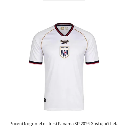
ima
več
različic.
Možnosti
lahko
izberete
na
strani
izdelka
Poceni Nogometni dresi Panama SP 2026 Gostujoči bela