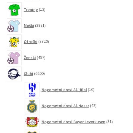
13
Trening
13
izdelkov
3881
Moški
3881
izdelkov
3320
Otroški
3320
izdelkov
497
Ženski
497
izdelkov
6200
Klubi
6200
izdelkov
16
Nogometni dresi Al-Hilal
16
izdelkov
42
Nogometni dresi Al-Nassr
42
izdelkov
31
Nogometni dresi Bayer Leverkusen
31
izdelkov