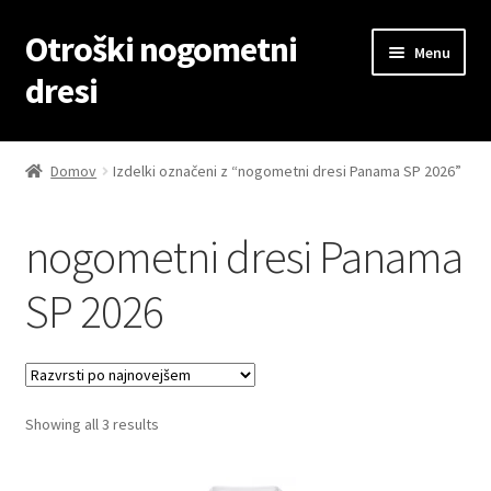
Otroški nogometni
Skip
Skip
Menu
to
to
dresi
navigation
content
Domov
Domov
Izdelki označeni z “nogometni dresi Panama SP 2026”
Blog
nogometni dresi Panama
Kontaktiraj nas
SP 2026
Košarica
Moj račun
Sorted
Showing all 3 results
Trgovina
by
latest
Zaključek nakupa