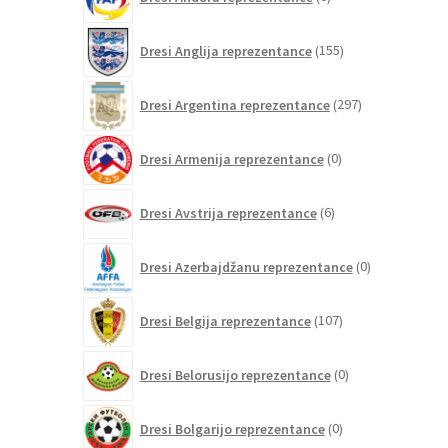
izdelkov
155
Dresi Anglija reprezentance
155
izdelkov
297
Dresi Argentina reprezentance
297
izdelkov
0
Dresi Armenija reprezentance
0
izdelkov
6
Dresi Avstrija reprezentance
6
izdelkov
0
Dresi Azerbajdžanu reprezentance
0
izdelkov
107
Dresi Belgija reprezentance
107
izdelkov
0
Dresi Belorusijo reprezentance
0
izdelkov
0
Dresi Bolgarijo reprezentance
0
izdelkov