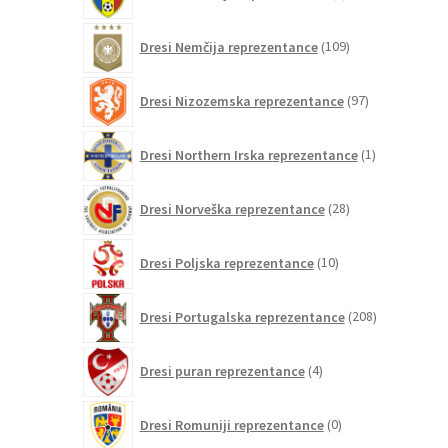
izdelkov
109
Dresi Nemčija reprezentance
109
izdelkov
97
Dresi Nizozemska reprezentance
97
izdelkov
1
Dresi Northern Irska reprezentance
1
izdelek
28
Dresi Norveška reprezentance
28
izdelkov
10
Dresi Poljska reprezentance
10
izdelkov
208
Dresi Portugalska reprezentance
208
izdelkov
4
Dresi puran reprezentance
4
izdelki
0
Dresi Romuniji reprezentance
0
izdelkov