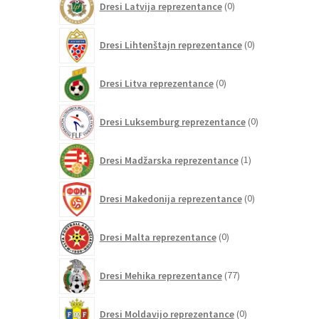
Dresi Latvija reprezentance
0
izdelkov
0
Dresi Lihtenštajn reprezentance
0
izdelkov
0
Dresi Litva reprezentance
0
izdelkov
0
Dresi Luksemburg reprezentance
0
izdelkov
1
Dresi Madžarska reprezentance
1
izdelek
0
Dresi Makedonija reprezentance
0
izdelkov
0
Dresi Malta reprezentance
0
izdelkov
77
Dresi Mehika reprezentance
77
izdelkov
0
Dresi Moldavijo reprezentance
0