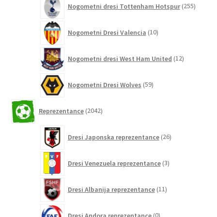
Nogometni dresi Tottenham Hotspur
255
izdelko
10
Nogometni Dresi Valencia
10
izdelkov
12
Nogometni dresi West Ham United
12
izdelkov
59
Nogometni Dresi Wolves
59
izdelkov
2042
Reprezentance
2042
izdelkov
26
Dresi Japonska reprezentance
26
izdelkov
3
Dresi Venezuela reprezentance
3
izdelki
11
Dresi Albanija reprezentance
11
izdelkov
0
Dresi Andora reprezentance
0