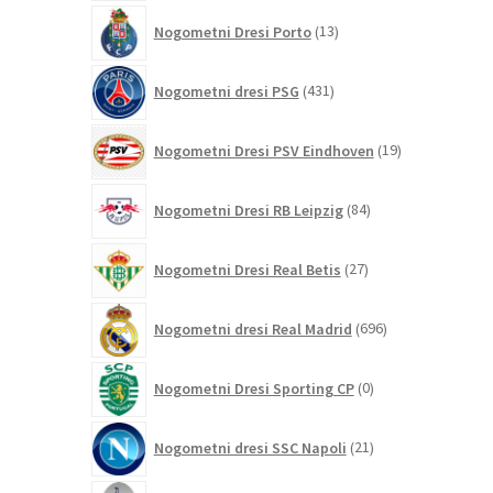
13
Nogometni Dresi Porto
13
izdelkov
431
Nogometni dresi PSG
431
izdelkov
19
Nogometni Dresi PSV Eindhoven
19
izdelkov
84
Nogometni Dresi RB Leipzig
84
izdelkov
27
Nogometni Dresi Real Betis
27
izdelkov
696
Nogometni dresi Real Madrid
696
izdelkov
0
Nogometni Dresi Sporting CP
0
izdelkov
21
Nogometni dresi SSC Napoli
21
izdelkov
255