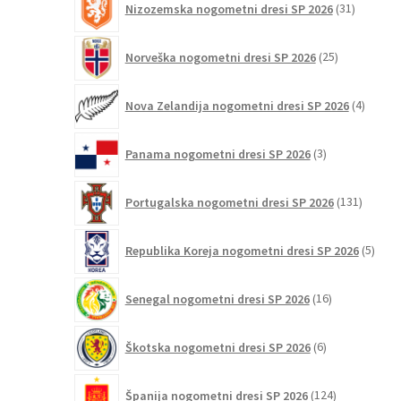
Nizozemska nogometni dresi SP 2026
31
izdelkov
25
Norveška nogometni dresi SP 2026
25
izdelkov
4
Nova Zelandija nogometni dresi SP 2026
4
izdelki
3
Panama nogometni dresi SP 2026
3
izdelki
131
Portugalska nogometni dresi SP 2026
131
izdelko
5
Republika Koreja nogometni dresi SP 2026
5
izdel
16
Senegal nogometni dresi SP 2026
16
izdelkov
6
Škotska nogometni dresi SP 2026
6
izdelkov
124
Španija nogometni dresi SP 2026
124