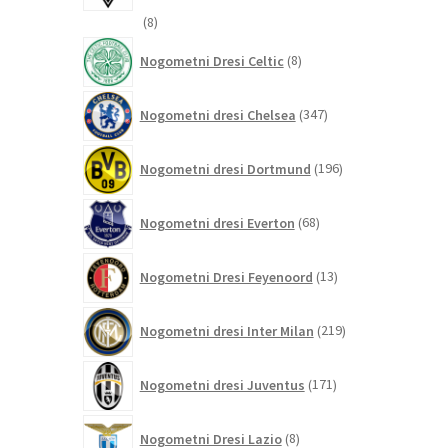
8
8
izdelkov
8
Nogometni Dresi Celtic
8
izdelkov
347
Nogometni dresi Chelsea
347
izdelkov
196
Nogometni dresi Dortmund
196
izdelkov
68
Nogometni dresi Everton
68
izdelkov
13
Nogometni Dresi Feyenoord
13
izdelkov
219
Nogometni dresi Inter Milan
219
izdelkov
171
Nogometni dresi Juventus
171
izdelkov
8
Nogometni Dresi Lazio
8
izdelkov