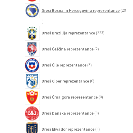
Dresi Bosna in Hercegovina reprezentance
20
20
izdelkov
223
Dresi Brazilija reprezentance
223
izdelkov
2
Dresi Češčina reprezentance
2
izdelka
5
Dresi Čile reprezentance
5
izdelkov
0
Dresi Ciper reprezentance
0
izdelkov
0
Dresi Črna gora reprezentance
0
izdelkov
3
Dresi Danska reprezentance
3
izdelki
3
Dresi Ekvador reprezentance
3
izdelki