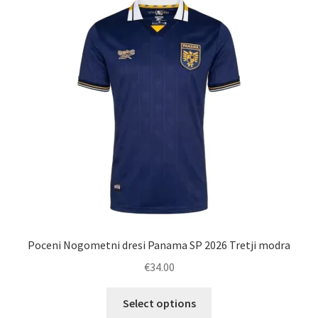
Poceni Nogometni dresi Panama SP 2026 Tretji modra
€
34.00
Ta
Select options
izdelek