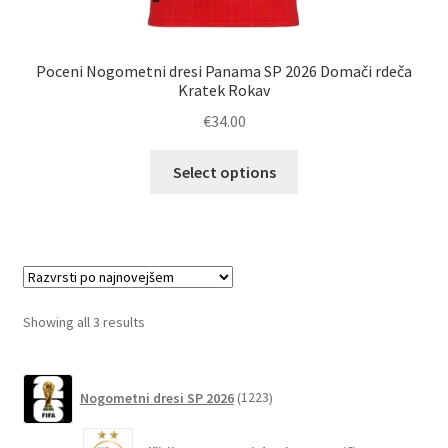
Poceni Nogometni dresi Panama SP 2026 Domači rdeča
Kratek Rokav
€
34.00
Ta
Select options
izdelek
ima
več
različic.
Možnosti
lahko
Sorted
Showing all 3 results
izberete
by
na
latest
1223
strani
Nogometni dresi SP 2026
1223
izdelkov
izdelka
6