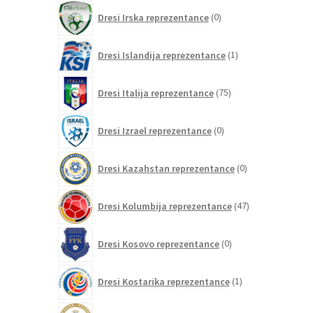
0
Dresi Irska reprezentance
0
izdelkov
1
Dresi Islandija reprezentance
1
izdelek
75
Dresi Italija reprezentance
75
izdelkov
0
Dresi Izrael reprezentance
0
izdelkov
0
Dresi Kazahstan reprezentance
0
izdelkov
47
Dresi Kolumbija reprezentance
47
izdelkov
0
Dresi Kosovo reprezentance
0
izdelkov
1
Dresi Kostarika reprezentance
1
izdelek
0