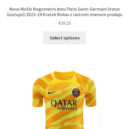
Novo Moški Nogometni dresi Paris Saint-Germain Vratar
Gostujoči 2023-24 Kratek Rokav z lastnim imenom prodajo
€
39.25
Ta
Select options
izdelek
ima
več
različic.
Možnosti
lahko
izberete
na
strani
izdelka