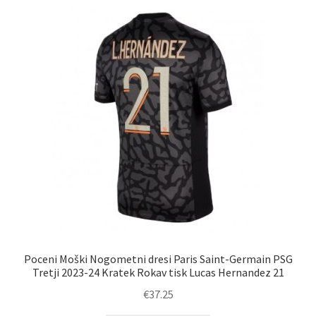
različic.
Možnosti
lahko
izberete
na
strani
izdelka
Poceni Moški Nogometni dresi Paris Saint-Germain PSG
Tretji 2023-24 Kratek Rokav tisk Lucas Hernandez 21
€
37.25