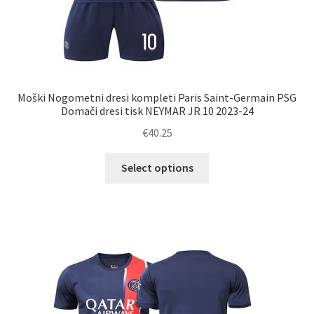
Moški Nogometni dresi kompleti Paris Saint-Germain PSG
Domači dresi tisk NEYMAR JR 10 2023-24
€
40.25
Ta
Select options
izdelek
ima
več
različic.
Možnosti
lahko
izberete
na