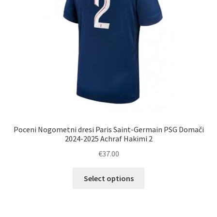
na
strani
izdelka
Poceni Nogometni dresi Paris Saint-Germain PSG Domači
2024-2025 Achraf Hakimi 2
€
37.00
Ta
Select options
izdelek
ima
več