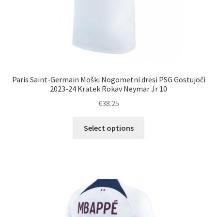
Paris Saint-Germain Moški Nogometni dresi PSG Gostujoči
2023-24 Kratek Rokav Neymar Jr 10
€
38.25
Ta
Select options
izdelek
ima
več
različic.
Možnosti
lahko
izberete