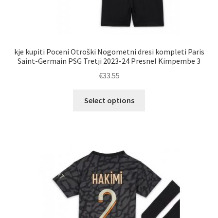
kje kupiti Poceni Otroški Nogometni dresi kompleti Paris
Saint-Germain PSG Tretji 2023-24 Presnel Kimpembe 3
€
33.55
Ta
Select options
izdelek
ima
več
različic.
Možnosti
lahko
izberete
na
strani
izdelka