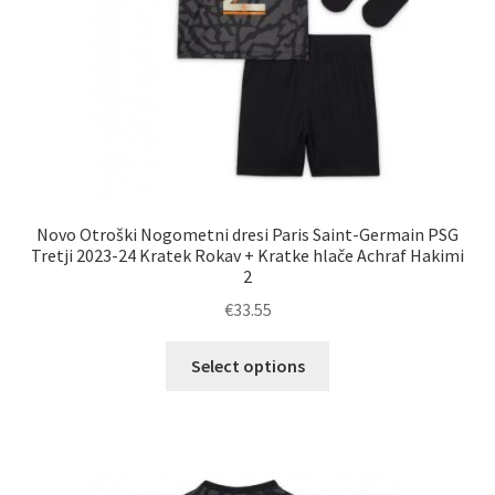
Novo Otroški Nogometni dresi Paris Saint-Germain PSG
Tretji 2023-24 Kratek Rokav + Kratke hlače Achraf Hakimi
2
€
33.55
Ta
Select options
izdelek
ima
več
različic.
Možnosti