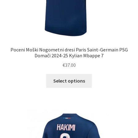
Poceni Moški Nogometni dresi Paris Saint-Germain PSG
Domači 2024-25 Kylian Mbappe 7
€
37.00
Ta
Select options
izdelek
ima
več
različic.
Možnosti
lahko
izberete