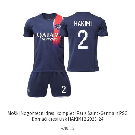
različic.
Možnosti
lahko
izberete
na
strani
izdelka
Moški Nogometni dresi kompleti Paris Saint-Germain PSG
Domači dresi tisk HAKiMi 2 2023-24
€
40.25