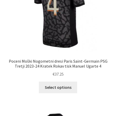
izdelka
Poceni Moški Nogometni dresi Paris Saint-Germain PSG
Tretji 2023-24 Kratek Rokav tisk Manuel Ugarte 4
€
37.25
Ta
Select options
izdelek
ima
več
različic.