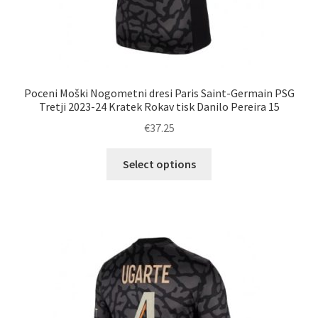
Poceni Moški Nogometni dresi Paris Saint-Germain PSG
Tretji 2023-24 Kratek Rokav tisk Danilo Pereira 15
€
37.25
Ta
Select options
izdelek
ima
več
različic.
Možnosti
lahko
izberete
na
strani