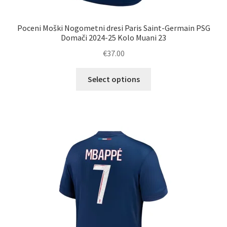
Poceni Moški Nogometni dresi Paris Saint-Germain PSG
Domači 2024-25 Kolo Muani 23
€
37.00
Ta
Select options
izdelek
ima
več
različic.
Možnosti
lahko
izberete
na
strani
izdelka