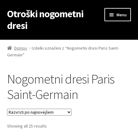
Otroški nogometni
Skip
Skip
Menu
to
to
dresi
navigation
content
Domov
Domov
Izdelki označeni z “Nogometni dresi Paris Saint-
Germain”
Blog
Kontaktiraj nas
Nogometni dresi Paris
Košarica
Saint-Germain
Moj račun
Trgovina
Sorted
Showing all 25 results
by
Zaključek nakupa