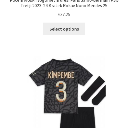
Tretji 2023-24 Kratek Rokav Nuno Mendes 25
€
37.25
Ta
Select options
izdelek
ima
več
različic.
Možnosti
lahko
izberete
na
strani
izdelka