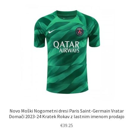
različic.
Možnosti
lahko
izberete
na
strani
izdelka
Novo Moški Nogometni dresi Paris Saint-Germain Vratar
Domači 2023-24 Kratek Rokav z lastnim imenom prodajo
€
39.25