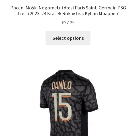
Poceni Moški Nogometni dresi Paris Saint-Germain PSG
Tretji 2023-24 Kratek Rokav tisk Kylian Mbappe 7
€
37.25
Ta
Select options
izdelek
ima
več
različic.
Možnosti
lahko
izberete
na
strani
izdelka