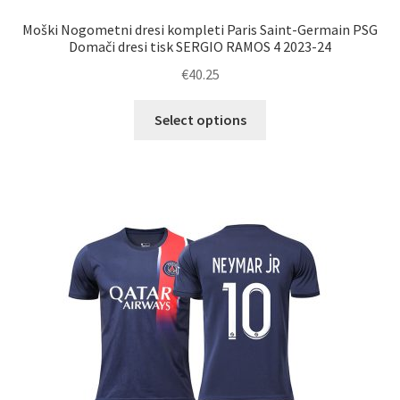
Moški Nogometni dresi kompleti Paris Saint-Germain PSG
Domači dresi tisk SERGIO RAMOS 4 2023-24
€
40.25
Ta
Select options
izdelek
ima
več
različic.
Možnosti
lahko
izberete
na
strani
izdelka