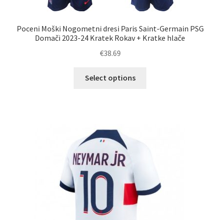
Poceni Moški Nogometni dresi Paris Saint-Germain PSG
Domači 2023-24 Kratek Rokav + Kratke hlače
€
38.69
Ta
Select options
izdelek
ima
več
različic.
Možnosti
lahko
izberete
na
strani
izdelka