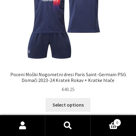
strani
izdelka
Poceni Moški Nogometni dresi Paris Saint-Germain PSG
Domači 2023-24 Kratek Rokav + Kratke hlače
€
40.25
Ta
Select options
izdelek
ima
0
več
Išči:
Iskanje
različic.