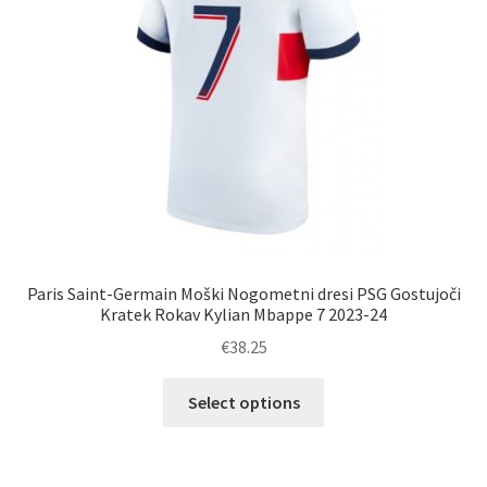
na
strani
izdelka
Paris Saint-Germain Moški Nogometni dresi PSG Gostujoči
Kratek Rokav Kylian Mbappe 7 2023-24
€
38.25
Ta
Select options
izdelek
ima
več