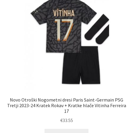
lahko
izberete
na
strani
izdelka
Novo Otroški Nogometni dresi Paris Saint-Germain PSG
Tretji 2023-24 Kratek Rokav + Kratke hlače Vitinha Ferreira
17
€
33.55
Ta