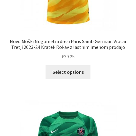
Novo Moški Nogometni dresi Paris Saint-Germain Vratar
Tretji 2023-24 Kratek Rokav z lastnim imenom prodajo
€
39.25
Ta
Select options
izdelek
ima
več
različic.
Možnosti
lahko
izberete
na