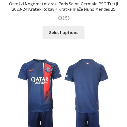
Otroški Nogometni dresi Paris Saint-Germain PSG Tretji
2023-24 Kratek Rokav + Kratke hlače Nuno Mendes 25
€
33.55
Ta
Select options
izdelek
ima
več
različic.
Možnosti
lahko
izberete
na
strani
izdelka