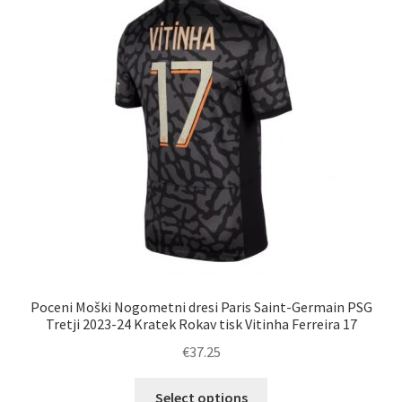
Možnosti
lahko
izberete
na
strani
izdelka
Poceni Moški Nogometni dresi Paris Saint-Germain PSG
Tretji 2023-24 Kratek Rokav tisk Vitinha Ferreira 17
€
37.25
Ta
Select options