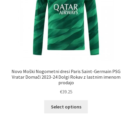
strani
izdelka
Novo Moški Nogometni dresi Paris Saint-Germain PSG
Vratar Domači 2023-24 Dolgi Rokav z lastnim imenom
prodajo
€
39.25
Ta
Select options
izdelek
ima
več