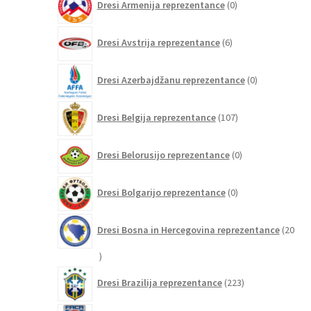
Dresi Armenija reprezentance
0
izdelkov
6
Dresi Avstrija reprezentance
6
izdelkov
0
Dresi Azerbajdžanu reprezentance
0
izdelkov
107
Dresi Belgija reprezentance
107
izdelkov
0
Dresi Belorusijo reprezentance
0
izdelkov
0
Dresi Bolgarijo reprezentance
0
izdelkov
Dresi Bosna in Hercegovina reprezentance
20
20
izdelkov
223
Dresi Brazilija reprezentance
223
izdelkov
2