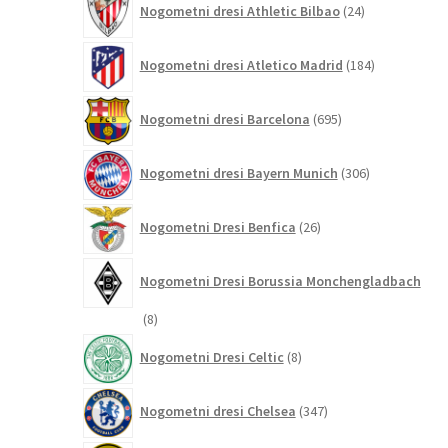
Nogometni dresi Athletic Bilbao
24
izdelkov
184
Nogometni dresi Atletico Madrid
184
izdelkov
695
Nogometni dresi Barcelona
695
izdelkov
306
Nogometni dresi Bayern Munich
306
izdelkov
26
Nogometni Dresi Benfica
26
izdelkov
Nogometni Dresi Borussia Monchengladbach
8
8
izdelkov
8
Nogometni Dresi Celtic
8
izdelkov
347
Nogometni dresi Chelsea
347
izdelkov