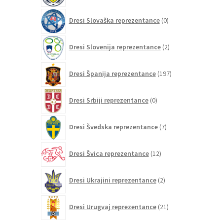
0
Dresi Slovaška reprezentance
0
izdelkov
2
Dresi Slovenija reprezentance
2
izdelka
197
Dresi Španija reprezentance
197
izdelkov
0
Dresi Srbiji reprezentance
0
izdelkov
7
Dresi Švedska reprezentance
7
izdelkov
12
Dresi Švica reprezentance
12
izdelkov
2
Dresi Ukrajini reprezentance
2
izdelka
21
Dresi Urugvaj reprezentance
21
izdelkov