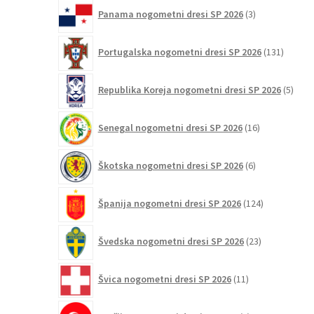
3
Panama nogometni dresi SP 2026
3
izdelki
131
Portugalska nogometni dresi SP 2026
131
izdelko
5
Republika Koreja nogometni dresi SP 2026
5
izdel
16
Senegal nogometni dresi SP 2026
16
izdelkov
6
Škotska nogometni dresi SP 2026
6
izdelkov
124
Španija nogometni dresi SP 2026
124
izdelkov
23
Švedska nogometni dresi SP 2026
23
izdelkov
11
Švica nogometni dresi SP 2026
11
izdelkov
2