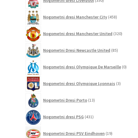
Nogometni dresi Liverpool
350
izdelkov
458
Nogometni dresi Manchester City
458
izdelkov
320
Nogometni dresi Manchester United
320
izdelkov
85
Nogometni Dresi Newcastle United
85
izdelkov
0
Nogometni dresi Olympique De Marseille
0
izdelk
3
Nogometni dresi Olympique Lyonnais
3
izdelki
13
Nogometni Dresi Porto
13
izdelkov
431
Nogometni dresi PSG
431
izdelkov
19
Nogometni Dresi PSV Eindhoven
19
izdelkov