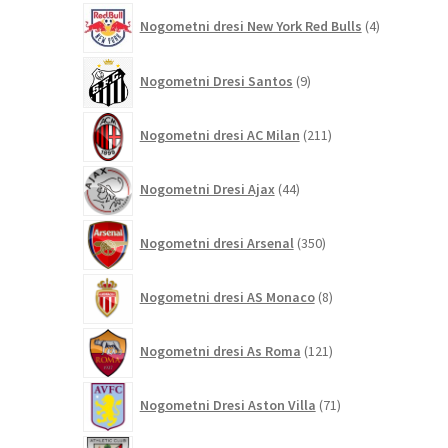
4
Nogometni dresi New York Red Bulls
4
izdelki
9
Nogometni Dresi Santos
9
izdelkov
211
Nogometni dresi AC Milan
211
izdelkov
44
Nogometni Dresi Ajax
44
izdelkov
350
Nogometni dresi Arsenal
350
izdelkov
8
Nogometni dresi AS Monaco
8
izdelkov
121
Nogometni dresi As Roma
121
izdelkov
71
Nogometni Dresi Aston Villa
71
izdelkov
24