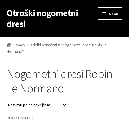
Otroški nogometni
Skip
Skip
Menu
to
to
dresi
navigation
content
Domov
Domov
Izdelki označeni z “Nogometni dresi Robin Le
Normand”
Blog
Kontaktiraj nas
Nogometni dresi Robin
Košarica
Le Normand
Moj račun
Trgovina
Prikaz rezultata
Zaključek nakupa