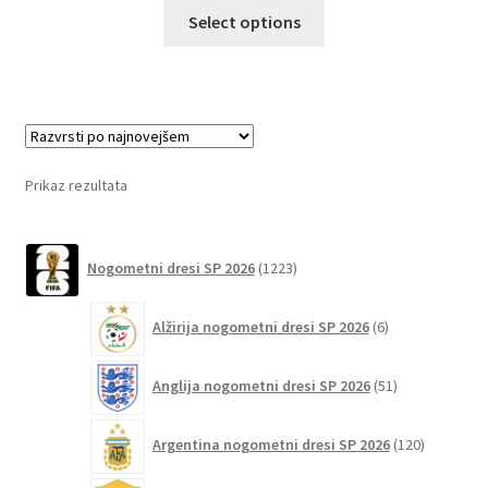
Ta
Select options
izdelek
ima
več
različic.
Možnosti
lahko
Prikaz rezultata
izberete
na
1223
strani
Nogometni dresi SP 2026
1223
izdelkov
izdelka
6
Alžirija nogometni dresi SP 2026
6
izdelkov
51
Anglija nogometni dresi SP 2026
51
izdelkov
120
Argentina nogometni dresi SP 2026
120
izdelkov