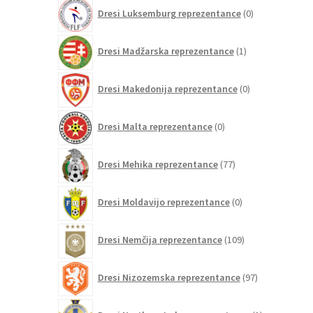
0
Dresi Luksemburg reprezentance
0
izdelkov
1
Dresi Madžarska reprezentance
1
izdelek
0
Dresi Makedonija reprezentance
0
izdelkov
0
Dresi Malta reprezentance
0
izdelkov
77
Dresi Mehika reprezentance
77
izdelkov
0
Dresi Moldavijo reprezentance
0
izdelkov
109
Dresi Nemčija reprezentance
109
izdelkov
97
Dresi Nizozemska reprezentance
97
izdelkov
1