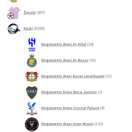
497
Ženski
497
izdelkov
6200
Klubi
6200
izdelkov
16
Nogometni dresi Al-Hilal
16
izdelkov
42
Nogometni dresi Al-Nassr
42
izdelkov
31
Nogometni dresi Bayer Leverkusen
31
izdelkov
2
Nogometni Dresi Boca Juniors
2
izdelka
4
Nogometni Dresi Crystal Palace
4
izdelki
132
Nogometni dresi Inter Miami
132
izdelkov