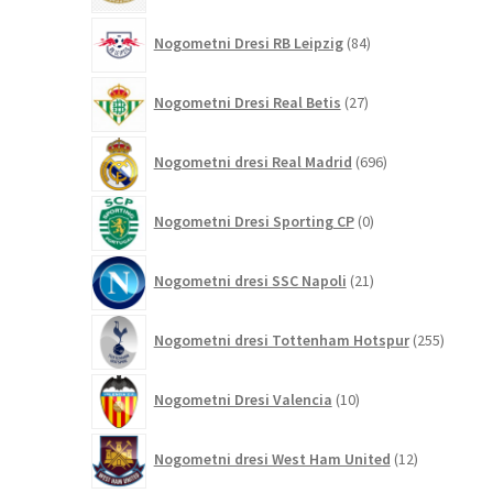
84
Nogometni Dresi RB Leipzig
84
izdelkov
27
Nogometni Dresi Real Betis
27
izdelkov
696
Nogometni dresi Real Madrid
696
izdelkov
0
Nogometni Dresi Sporting CP
0
izdelkov
21
Nogometni dresi SSC Napoli
21
izdelkov
255
Nogometni dresi Tottenham Hotspur
255
izdelko
10
Nogometni Dresi Valencia
10
izdelkov
12
Nogometni dresi West Ham United
12
izdelkov