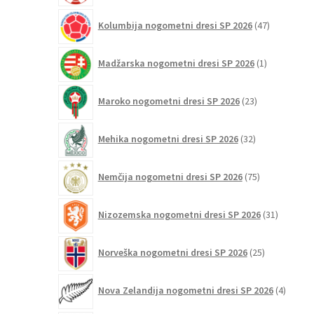
47
Kolumbija nogometni dresi SP 2026
47
izdelkov
1
Madžarska nogometni dresi SP 2026
1
izdelek
23
Maroko nogometni dresi SP 2026
23
izdelkov
32
Mehika nogometni dresi SP 2026
32
izdelkov
75
Nemčija nogometni dresi SP 2026
75
izdelkov
31
Nizozemska nogometni dresi SP 2026
31
izdelkov
25
Norveška nogometni dresi SP 2026
25
izdelkov
4
Nova Zelandija nogometni dresi SP 2026
4
izdelki