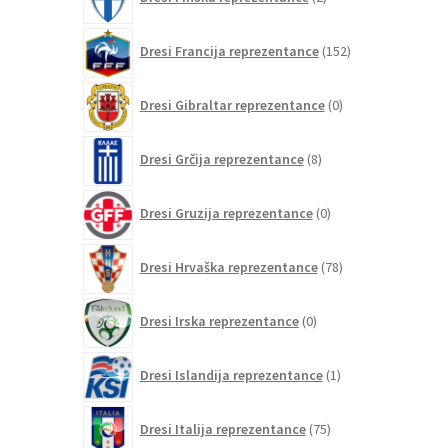
izdelka
152
Dresi Francija reprezentance
152
izdelkov
0
Dresi Gibraltar reprezentance
0
izdelkov
8
Dresi Grčija reprezentance
8
izdelkov
0
Dresi Gruzija reprezentance
0
izdelkov
78
Dresi Hrvaška reprezentance
78
izdelkov
0
Dresi Irska reprezentance
0
izdelkov
1
Dresi Islandija reprezentance
1
izdelek
75
Dresi Italija reprezentance
75
izdelkov