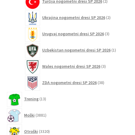
Turčija nogometni dresi SP 2026
2
izdelka
2
Ukrajina nogometni dresi SP 2026
2
izdelka
3
Urugvaj nogometni dresi SP 2026
3
izdelki
1
Uzbekistan nogometni dresi SP 2026
1
izdelek
3
Wales nogometni dresi SP 2026
3
izdelki
38
ZDA nogometni dresi SP 2026
38
izdelkov
13
Trening
13
izdelkov
3881
Moški
3881
izdelkov
3320
Otroški
3320
izdelkov