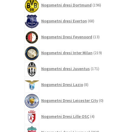
196
Nogometni dresi Dortmund
196
izdelkov
68
Nogometni dresi Everton
68
izdelkov
13
Nogometni Dresi Feyenoord
13
izdelkov
219
Nogometni dresi Inter Milan
219
izdelkov
171
Nogometni dresi Juventus
171
izdelkov
8
Nogometni Dresi Lazio
8
izdelkov
0
Nogometni Dresi Leicester City
0
izdelkov
4
Nogometni Dresi Lille OSC
4
izdelki
350