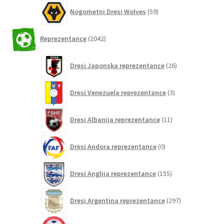
59
Nogometni Dresi Wolves
59
izdelkov
2042
Reprezentance
2042
izdelkov
26
Dresi Japonska reprezentance
26
izdelkov
3
Dresi Venezuela reprezentance
3
izdelki
11
Dresi Albanija reprezentance
11
izdelkov
0
Dresi Andora reprezentance
0
izdelkov
155
Dresi Anglija reprezentance
155
izdelkov
297
Dresi Argentina reprezentance
297
izdelkov
0