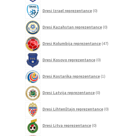
0
Dresi Izrael reprezentance
0
izdelkov
0
Dresi Kazahstan reprezentance
0
izdelkov
47
Dresi Kolumbija reprezentance
47
izdelkov
0
Dresi Kosovo reprezentance
0
izdelkov
1
Dresi Kostarika reprezentance
1
izdelek
0
Dresi Latvija reprezentance
0
izdelkov
0
Dresi Lihtenštajn reprezentance
0
izdelkov
0
Dresi Litva reprezentance
0
izdelkov