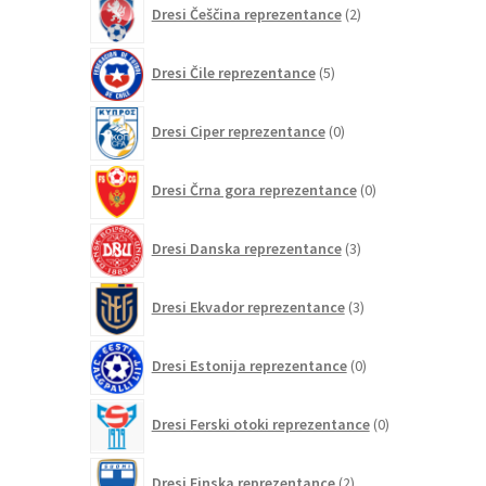
Dresi Češčina reprezentance
2
izdelka
5
Dresi Čile reprezentance
5
izdelkov
0
Dresi Ciper reprezentance
0
izdelkov
0
Dresi Črna gora reprezentance
0
izdelkov
3
Dresi Danska reprezentance
3
izdelki
3
Dresi Ekvador reprezentance
3
izdelki
0
Dresi Estonija reprezentance
0
izdelkov
0
Dresi Ferski otoki reprezentance
0
izdelkov
2
Dresi Finska reprezentance
2