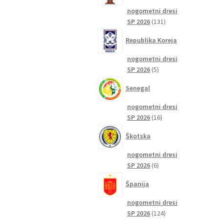
nogometni dresi
131
SP 2026
131
izdelkov
Republika Koreja
nogometni dresi
5
SP 2026
5
izdelkov
Senegal
nogometni dresi
16
SP 2026
16
izdelkov
Škotska
nogometni dresi
6
SP 2026
6
izdelkov
Španija
nogometni dresi
124
SP 2026
124