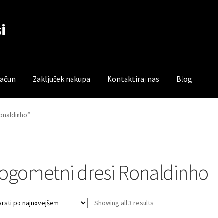
i
račun
Zaključek nakupa
Kontaktiraj nas
Blog
čun
Trgovina
Zaključek nakupa
Ronaldinho”
ogometni dresi Ronaldinho
Sorted
Showing all 3 results
by