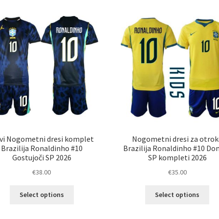
latest
vi Nogometni dresi komplet
Nogometni dresi za otrok
Brazilija Ronaldinho #10
Brazilija Ronaldinho #10 Do
Gostujoči SP 2026
SP kompleti 2026
€
38.00
€
35.00
Ta
Ta
Select options
Select options
izdelek
izd
ima
im