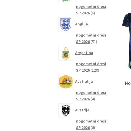
nogometni dresi
6
SP 2026
6
izdelkov
Anglija
nogometni dresi
51
SP 2026
51
izdelkov
Argentina
nogometni dresi
120
SP 2026
120
izdelkov
Avstralija
No
nogometni dresi
4
SP 2026
4
izdelki
Avstrija
nogometni dresi
6
SP 2026
6