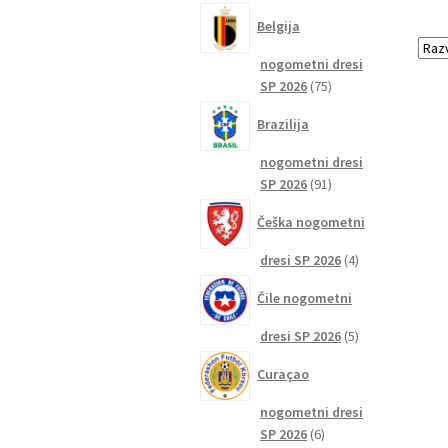
izdelkov
Belgija
nogometni dresi
75
SP 2026
75
izdelkov
Brazilija
nogometni dresi
91
SP 2026
91
izdelkov
Češka nogometni
4
dresi SP 2026
4
izdelki
Čile nogometni
5
dresi SP 2026
5
izdelkov
Curaçao
nogometni dresi
6
SP 2026
6