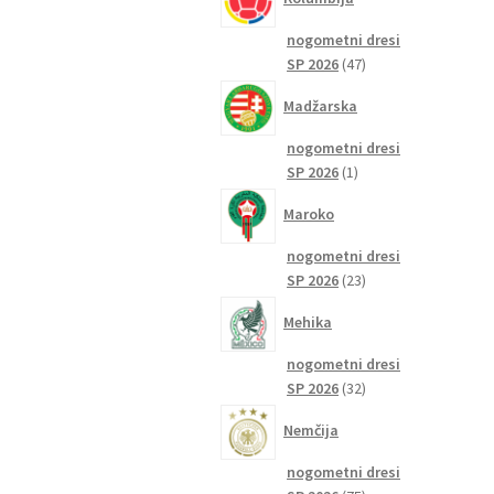
nogometni dresi
47
SP 2026
47
izdelkov
Madžarska
nogometni dresi
1
SP 2026
1
izdelek
Maroko
nogometni dresi
23
SP 2026
23
izdelkov
Mehika
nogometni dresi
32
SP 2026
32
izdelkov
Nemčija
nogometni dresi