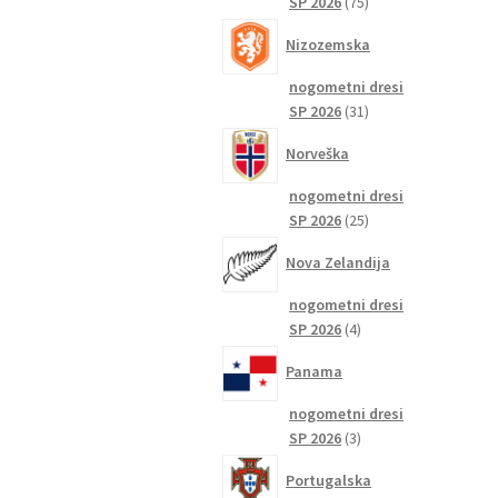
75
SP 2026
75
izdelkov
Nizozemska
nogometni dresi
31
SP 2026
31
izdelkov
Norveška
nogometni dresi
25
SP 2026
25
izdelkov
Nova Zelandija
nogometni dresi
4
SP 2026
4
izdelki
Panama
nogometni dresi
3
SP 2026
3
izdelki
Portugalska