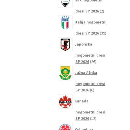
Irak nogometni
2
dresi SP 2026
2
izdelka
Italija nogometni
39
dresi SP 2026
39
izdelkov
Japonska
nogometni dresi
26
SP 2026
26
izdelkov
Južna Afrika
nogometni dresi
6
SP 2026
6
izdelkov
Kanada
nogometni dresi
12
SP 2026
12
izdelkov
Kolumbija