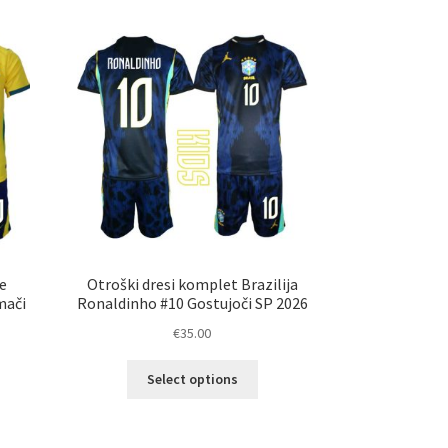
e
Otroški dresi komplet Brazilija
mači
Ronaldinho #10 Gostujoči SP 2026
€
35.00
Ta
Select options
izdelek
elek
ima
a
več