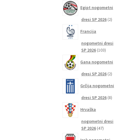
izdelkov
Egipt nogometni
2
dresi SP 2026
2
izdelka
Francija
nogometni dresi
103
SP 2026
103
izdelki
Gana nogometni
2
dresi SP 2026
2
izdelka
Grčija nogometni
8
dresi SP 2026
8
izdelkov
Hrvaška
nogometni dresi
47
SP 2026
47
izdelkov