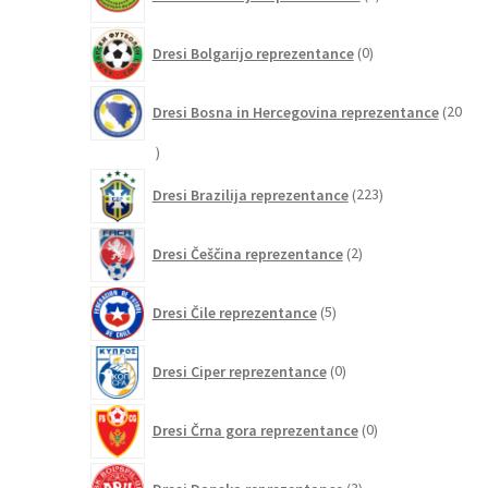
izdelkov
0
Dresi Bolgarijo reprezentance
0
izdelkov
Dresi Bosna in Hercegovina reprezentance
20
20
izdelkov
223
Dresi Brazilija reprezentance
223
izdelkov
2
Dresi Češčina reprezentance
2
izdelka
5
Dresi Čile reprezentance
5
izdelkov
0
Dresi Ciper reprezentance
0
izdelkov
0
Dresi Črna gora reprezentance
0
izdelkov
3