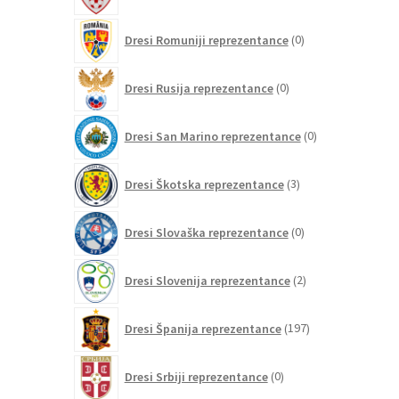
0
Dresi Romuniji reprezentance
0
izdelkov
0
Dresi Rusija reprezentance
0
izdelkov
0
Dresi San Marino reprezentance
0
izdelkov
3
Dresi Škotska reprezentance
3
izdelki
0
Dresi Slovaška reprezentance
0
izdelkov
2
Dresi Slovenija reprezentance
2
izdelka
197
Dresi Španija reprezentance
197
izdelkov
0
Dresi Srbiji reprezentance
0
izdelkov