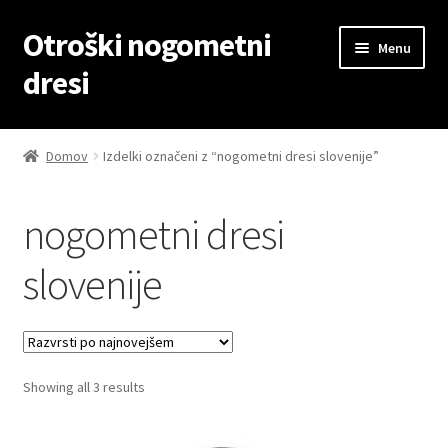
Otroški nogometni
Skip
Skip
Menu
to
to
dresi
navigation
content
Domov
Domov
Izdelki označeni z “nogometni dresi slovenije”
Blog
nogometni dresi
Kontaktiraj nas
slovenije
Košarica
Moj račun
Sorted
Showing all 3 results
Trgovina
by
latest
Zaključek nakupa