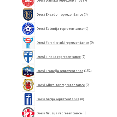
Dresi Danska reprezentance
3
izdelki
3
Dresi Ekvador reprezentance
3
izdelki
0
Dresi Estonija reprezentance
0
izdelkov
0
Dresi Ferski otoki reprezentance
0
izdelkov
2
Dresi Finska reprezentance
2
izdelka
152
Dresi Francija reprezentance
152
izdelkov
0
Dresi Gibraltar reprezentance
0
izdelkov
8
Dresi Grčija reprezentance
8
izdelkov
0
Dresi Gruzija reprezentance
0
izdelkov