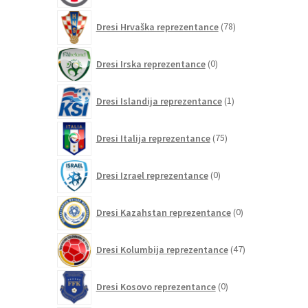
78
Dresi Hrvaška reprezentance
78
izdelkov
0
Dresi Irska reprezentance
0
izdelkov
1
Dresi Islandija reprezentance
1
izdelek
75
Dresi Italija reprezentance
75
izdelkov
0
Dresi Izrael reprezentance
0
izdelkov
0
Dresi Kazahstan reprezentance
0
izdelkov
47
Dresi Kolumbija reprezentance
47
izdelkov
0
Dresi Kosovo reprezentance
0
izdelkov