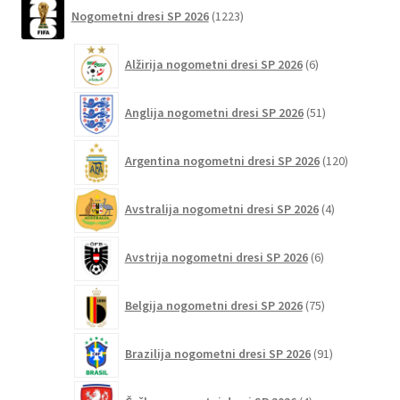
1223
strani
Nogometni dresi SP 2026
1223
izdelkov
izdelka
6
Alžirija nogometni dresi SP 2026
6
izdelkov
51
Anglija nogometni dresi SP 2026
51
izdelkov
120
Argentina nogometni dresi SP 2026
120
izdelkov
4
Avstralija nogometni dresi SP 2026
4
izdelki
6
Avstrija nogometni dresi SP 2026
6
izdelkov
75
Belgija nogometni dresi SP 2026
75
izdelkov
91
Brazilija nogometni dresi SP 2026
91
izdelkov
4