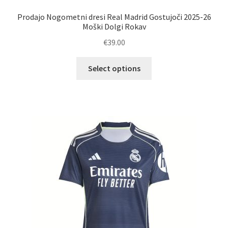
Prodajo Nogometni dresi Real Madrid Gostujoči 2025-26
Moški Dolgi Rokav
€
39.00
Ta
Select options
izdelek
ima
več
različic.
Možnosti
lahko
izberete
na
strani
izdelka