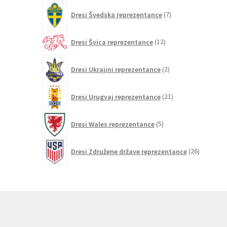
7
Dresi Švedska reprezentance
7
izdelkov
12
Dresi Švica reprezentance
12
izdelkov
2
Dresi Ukrajini reprezentance
2
izdelka
21
Dresi Urugvaj reprezentance
21
izdelkov
5
Dresi Wales reprezentance
5
izdelkov
26
Dresi Združene države reprezentance
26
izdelkov