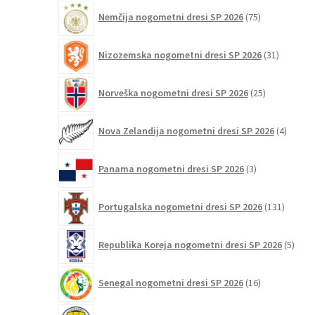
75
Nemčija nogometni dresi SP 2026
75
izdelkov
31
Nizozemska nogometni dresi SP 2026
31
izdelkov
25
Norveška nogometni dresi SP 2026
25
izdelkov
4
Nova Zelandija nogometni dresi SP 2026
4
izdelki
3
Panama nogometni dresi SP 2026
3
izdelki
131
Portugalska nogometni dresi SP 2026
131
izdelko
5
Republika Koreja nogometni dresi SP 2026
5
izdel
16
Senegal nogometni dresi SP 2026
16
izdelkov
6