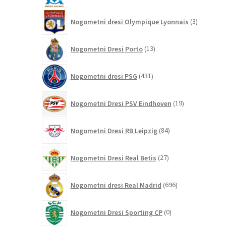
3
Nogometni dresi Olympique Lyonnais
3
izdelki
13
Nogometni Dresi Porto
13
izdelkov
431
Nogometni dresi PSG
431
izdelkov
19
Nogometni Dresi PSV Eindhoven
19
izdelkov
84
Nogometni Dresi RB Leipzig
84
izdelkov
27
Nogometni Dresi Real Betis
27
izdelkov
696
Nogometni dresi Real Madrid
696
izdelkov
0
Nogometni Dresi Sporting CP
0
izdelkov