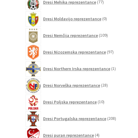
Dresi Mehika reprezentance
77
izdelkov
0
Dresi Moldavijo reprezentance
0
izdelkov
109
Dresi Nemčija reprezentance
109
izdelkov
97
Dresi Nizozemska reprezentance
97
izdelkov
1
Dresi Northern Irska reprezentance
1
izdelek
28
Dresi Norveška reprezentance
28
izdelkov
10
Dresi Poljska reprezentance
10
izdelkov
208
Dresi Portugalska reprezentance
208
izdelkov
4
Dresi puran reprezentance
4
izdelki