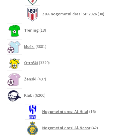
izdelki
38
ZDA nogometni dresi SP 2026
38
izdelkov
13
Trening
13
izdelkov
3881
Moški
3881
izdelkov
3320
Otroški
3320
izdelkov
497
Ženski
497
izdelkov
6200
Klubi
6200
izdelkov
16
Nogometni dresi Al-Hilal
16
izdelkov
42
Nogometni dresi Al-Nassr
42
izdelkov