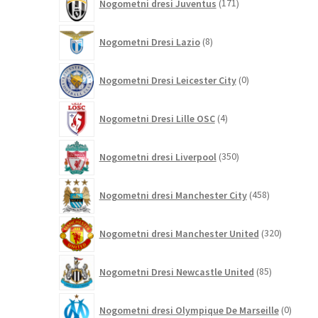
Nogometni dresi Juventus
171
izdelkov
8
Nogometni Dresi Lazio
8
izdelkov
0
Nogometni Dresi Leicester City
0
izdelkov
4
Nogometni Dresi Lille OSC
4
izdelki
350
Nogometni dresi Liverpool
350
izdelkov
458
Nogometni dresi Manchester City
458
izdelkov
320
Nogometni dresi Manchester United
320
izdelkov
85
Nogometni Dresi Newcastle United
85
izdelkov
0
Nogometni dresi Olympique De Marseille
0
izdelk