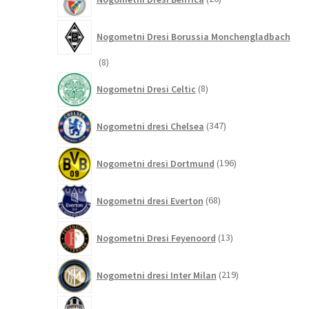
izdelkov
Nogometni Dresi Borussia Monchengladbach
8
8
izdelkov
8
Nogometni Dresi Celtic
8
izdelkov
347
Nogometni dresi Chelsea
347
izdelkov
196
Nogometni dresi Dortmund
196
izdelkov
68
Nogometni dresi Everton
68
izdelkov
13
Nogometni Dresi Feyenoord
13
izdelkov
219
Nogometni dresi Inter Milan
219
izdelkov
171