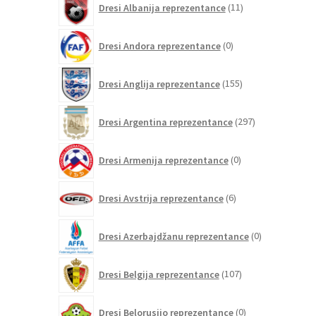
Dresi Albanija reprezentance
11
izdelkov
0
Dresi Andora reprezentance
0
izdelkov
155
Dresi Anglija reprezentance
155
izdelkov
297
Dresi Argentina reprezentance
297
izdelkov
0
Dresi Armenija reprezentance
0
izdelkov
6
Dresi Avstrija reprezentance
6
izdelkov
0
Dresi Azerbajdžanu reprezentance
0
izdelkov
107
Dresi Belgija reprezentance
107
izdelkov
0
Dresi Belorusijo reprezentance
0