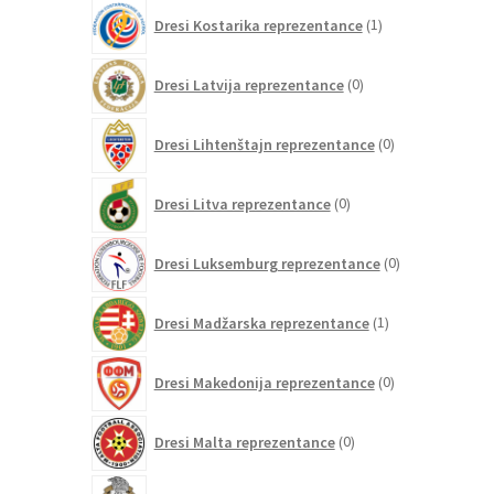
1
Dresi Kostarika reprezentance
1
izdelek
0
Dresi Latvija reprezentance
0
izdelkov
0
Dresi Lihtenštajn reprezentance
0
izdelkov
0
Dresi Litva reprezentance
0
izdelkov
0
Dresi Luksemburg reprezentance
0
izdelkov
1
Dresi Madžarska reprezentance
1
izdelek
0
Dresi Makedonija reprezentance
0
izdelkov
0
Dresi Malta reprezentance
0
izdelkov
77