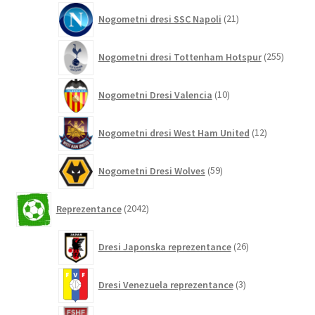
21
Nogometni dresi SSC Napoli
21
izdelkov
255
Nogometni dresi Tottenham Hotspur
255
izdelko
10
Nogometni Dresi Valencia
10
izdelkov
12
Nogometni dresi West Ham United
12
izdelkov
59
Nogometni Dresi Wolves
59
izdelkov
2042
Reprezentance
2042
izdelkov
26
Dresi Japonska reprezentance
26
izdelkov
3
Dresi Venezuela reprezentance
3
izdelki
11