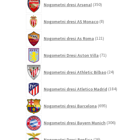
350
Nogometni dresi Arsenal
350
izdelkov
8
Nogometni dresi AS Monaco
8
izdelkov
121
Nogometni dresi As Roma
121
izdelkov
71
Nogometni Dresi Aston Villa
71
izdelkov
24
Nogometni dresi Athletic Bilbao
24
izdelkov
184
Nogometni dresi Atletico Madrid
184
izdelkov
695
Nogometni dresi Barcelona
695
izdelkov
306
Nogometni dresi Bayern Munich
306
izdelkov
26
Nogometni Dresi Benfica
26