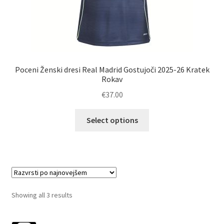
Poceni Ženski dresi Real Madrid Gostujoči 2025-26 Kratek
Rokav
€
37.00
Ta
Select options
izdelek
ima
več
različic.
Možnosti
lahko
Sorted
Showing all 3 results
izberete
by
na
latest