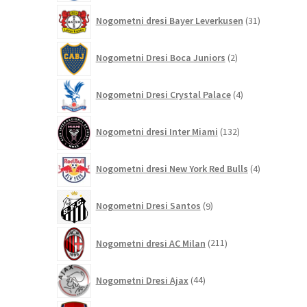
31
Nogometni dresi Bayer Leverkusen
31
izdelkov
2
Nogometni Dresi Boca Juniors
2
izdelka
4
Nogometni Dresi Crystal Palace
4
izdelki
132
Nogometni dresi Inter Miami
132
izdelkov
4
Nogometni dresi New York Red Bulls
4
izdelki
9
Nogometni Dresi Santos
9
izdelkov
211
Nogometni dresi AC Milan
211
izdelkov
44
Nogometni Dresi Ajax
44
izdelkov