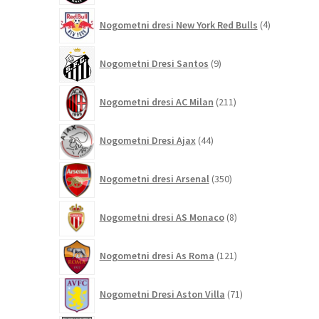
4
Nogometni dresi New York Red Bulls
4
izdelki
9
Nogometni Dresi Santos
9
izdelkov
211
Nogometni dresi AC Milan
211
izdelkov
44
Nogometni Dresi Ajax
44
izdelkov
350
Nogometni dresi Arsenal
350
izdelkov
8
Nogometni dresi AS Monaco
8
izdelkov
121
Nogometni dresi As Roma
121
izdelkov
71
Nogometni Dresi Aston Villa
71
izdelkov