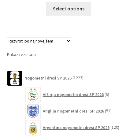
Ta
Select options
izdelek
ima
več
različic.
Možnosti
lahko
Prikaz rezultata
izberete
na
1223
strani
Nogometni dresi SP 2026
1223
izdelkov
izdelka
6
Alžirija nogometni dresi SP 2026
6
izdelkov
51
Anglija nogometni dresi SP 2026
51
izdelkov
120
Argentina nogometni dresi SP 2026
120
izdelkov