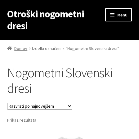
Otroški nogometni
Skip
Skip
Menu
to
to
dresi
navigation
content
Domov
Domov
Izdelki označeni z “Nogometni Slovenski dresi”
Blog
Nogometni Slovenski
Kontaktiraj nas
dresi
Košarica
Moj račun
Prikaz rezultata
Trgovina
Zaključek nakupa