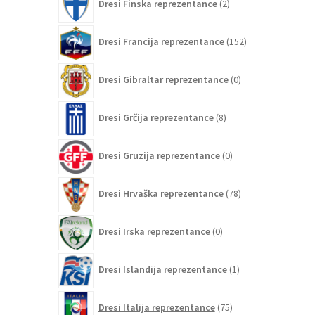
Dresi Finska reprezentance
2
izdelka
152
Dresi Francija reprezentance
152
izdelkov
0
Dresi Gibraltar reprezentance
0
izdelkov
8
Dresi Grčija reprezentance
8
izdelkov
0
Dresi Gruzija reprezentance
0
izdelkov
78
Dresi Hrvaška reprezentance
78
izdelkov
0
Dresi Irska reprezentance
0
izdelkov
1
Dresi Islandija reprezentance
1
izdelek
75
Dresi Italija reprezentance
75
izdelkov