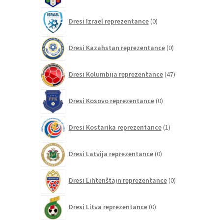
0
Dresi Izrael reprezentance
0
izdelkov
0
Dresi Kazahstan reprezentance
0
izdelkov
47
Dresi Kolumbija reprezentance
47
izdelkov
0
Dresi Kosovo reprezentance
0
izdelkov
1
Dresi Kostarika reprezentance
1
izdelek
0
Dresi Latvija reprezentance
0
izdelkov
0
Dresi Lihtenštajn reprezentance
0
izdelkov
0
Dresi Litva reprezentance
0
izdelkov