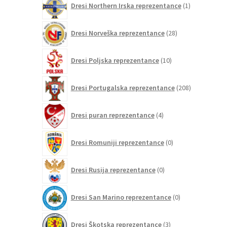
Dresi Northern Irska reprezentance
1
izdelek
28
Dresi Norveška reprezentance
28
izdelkov
10
Dresi Poljska reprezentance
10
izdelkov
208
Dresi Portugalska reprezentance
208
izdelkov
4
Dresi puran reprezentance
4
izdelki
0
Dresi Romuniji reprezentance
0
izdelkov
0
Dresi Rusija reprezentance
0
izdelkov
0
Dresi San Marino reprezentance
0
izdelkov
3
Dresi Škotska reprezentance
3