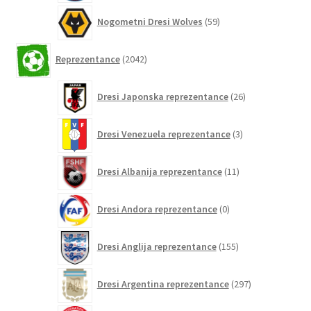
59
Nogometni Dresi Wolves
59
izdelkov
2042
Reprezentance
2042
izdelkov
26
Dresi Japonska reprezentance
26
izdelkov
3
Dresi Venezuela reprezentance
3
izdelki
11
Dresi Albanija reprezentance
11
izdelkov
0
Dresi Andora reprezentance
0
izdelkov
155
Dresi Anglija reprezentance
155
izdelkov
297
Dresi Argentina reprezentance
297
izdelkov