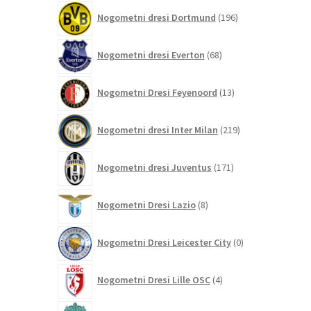
196
Nogometni dresi Dortmund
196
izdelkov
68
Nogometni dresi Everton
68
izdelkov
13
Nogometni Dresi Feyenoord
13
izdelkov
219
Nogometni dresi Inter Milan
219
izdelkov
171
Nogometni dresi Juventus
171
izdelkov
8
Nogometni Dresi Lazio
8
izdelkov
0
Nogometni Dresi Leicester City
0
izdelkov
4
Nogometni Dresi Lille OSC
4
izdelki
350