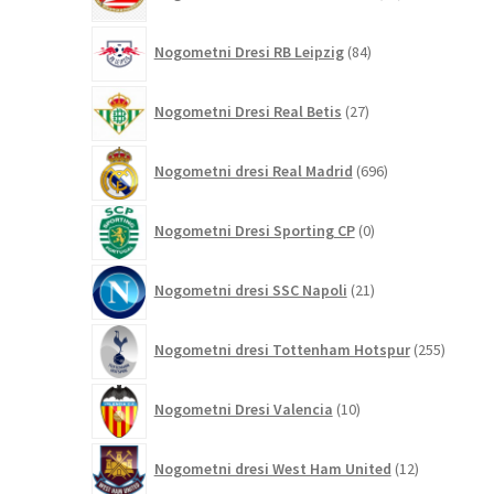
izdelkov
84
Nogometni Dresi RB Leipzig
84
izdelkov
27
Nogometni Dresi Real Betis
27
izdelkov
696
Nogometni dresi Real Madrid
696
izdelkov
0
Nogometni Dresi Sporting CP
0
izdelkov
21
Nogometni dresi SSC Napoli
21
izdelkov
255
Nogometni dresi Tottenham Hotspur
255
izdelko
10
Nogometni Dresi Valencia
10
izdelkov
12
Nogometni dresi West Ham United
12
izdelkov