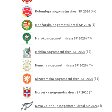
47
Kolumbija nogometni dresi SP 2026
47
izdelkov
1
Madžarska nogometni dresi SP 2026
1
izdelek
23
Maroko nogometni dresi SP 2026
23
izdelkov
32
Mehika nogometni dresi SP 2026
32
izdelkov
75
Nemčija nogometni dresi SP 2026
75
izdelkov
31
Nizozemska nogometni dresi SP 2026
31
izdelkov
25
Norveška nogometni dresi SP 2026
25
izdelkov
4
Nova Zelandija nogometni dresi SP 2026
4
izdelki