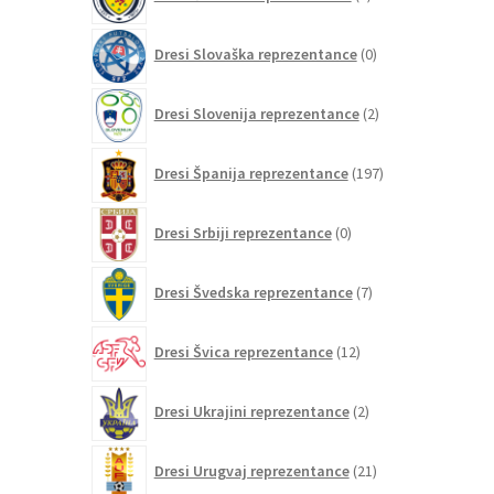
izdelki
0
Dresi Slovaška reprezentance
0
izdelkov
2
Dresi Slovenija reprezentance
2
izdelka
197
Dresi Španija reprezentance
197
izdelkov
0
Dresi Srbiji reprezentance
0
izdelkov
7
Dresi Švedska reprezentance
7
izdelkov
12
Dresi Švica reprezentance
12
izdelkov
2
Dresi Ukrajini reprezentance
2
izdelka
21
Dresi Urugvaj reprezentance
21
izdelkov