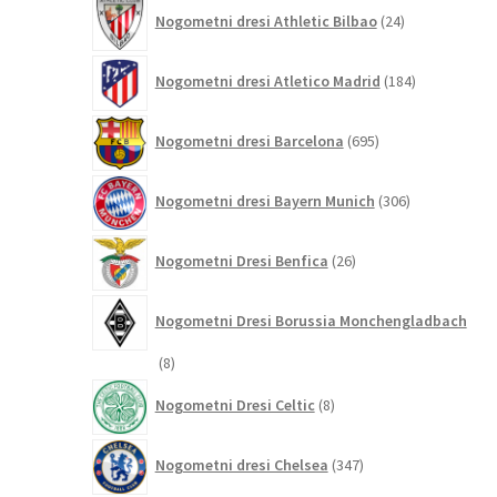
24
Nogometni dresi Athletic Bilbao
24
izdelkov
184
Nogometni dresi Atletico Madrid
184
izdelkov
695
Nogometni dresi Barcelona
695
izdelkov
306
Nogometni dresi Bayern Munich
306
izdelkov
26
Nogometni Dresi Benfica
26
izdelkov
Nogometni Dresi Borussia Monchengladbach
8
8
izdelkov
8
Nogometni Dresi Celtic
8
izdelkov
347
Nogometni dresi Chelsea
347
izdelkov