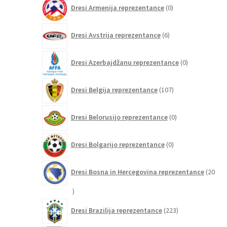
0
Dresi Armenija reprezentance
0
izdelkov
6
Dresi Avstrija reprezentance
6
izdelkov
0
Dresi Azerbajdžanu reprezentance
0
izdelkov
107
Dresi Belgija reprezentance
107
izdelkov
0
Dresi Belorusijo reprezentance
0
izdelkov
0
Dresi Bolgarijo reprezentance
0
izdelkov
Dresi Bosna in Hercegovina reprezentance
20
20
izdelkov
223
Dresi Brazilija reprezentance
223
izdelkov