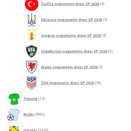
Turčija nogometni dresi SP 2026
2
izdelka
2
Ukrajina nogometni dresi SP 2026
2
izdelka
3
Urugvaj nogometni dresi SP 2026
3
izdelki
1
Uzbekistan nogometni dresi SP 2026
1
izdelek
3
Wales nogometni dresi SP 2026
3
izdelki
38
ZDA nogometni dresi SP 2026
38
izdelkov
13
Trening
13
izdelkov
3881
Moški
3881
izdelkov
3320
Otroški
3320