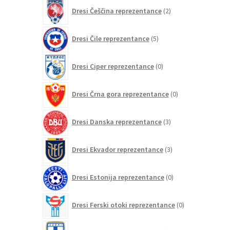
2
Dresi Češčina reprezentance
2
izdelka
5
Dresi Čile reprezentance
5
izdelkov
0
Dresi Ciper reprezentance
0
izdelkov
0
Dresi Črna gora reprezentance
0
izdelkov
3
Dresi Danska reprezentance
3
izdelki
3
Dresi Ekvador reprezentance
3
izdelki
0
Dresi Estonija reprezentance
0
izdelkov
0
Dresi Ferski otoki reprezentance
0
izdelkov
2