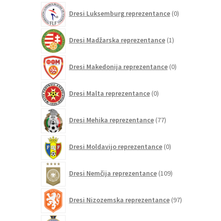
0
Dresi Luksemburg reprezentance
0
izdelkov
1
Dresi Madžarska reprezentance
1
izdelek
0
Dresi Makedonija reprezentance
0
izdelkov
0
Dresi Malta reprezentance
0
izdelkov
77
Dresi Mehika reprezentance
77
izdelkov
0
Dresi Moldavijo reprezentance
0
izdelkov
109
Dresi Nemčija reprezentance
109
izdelkov
97
Dresi Nizozemska reprezentance
97
izdelkov
1