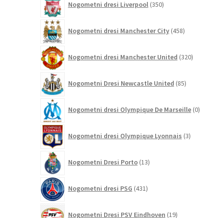
Nogometni dresi Liverpool
350
izdelkov
458
Nogometni dresi Manchester City
458
izdelkov
320
Nogometni dresi Manchester United
320
izdelkov
85
Nogometni Dresi Newcastle United
85
izdelkov
0
Nogometni dresi Olympique De Marseille
0
izdelk
3
Nogometni dresi Olympique Lyonnais
3
izdelki
13
Nogometni Dresi Porto
13
izdelkov
431
Nogometni dresi PSG
431
izdelkov
19
Nogometni Dresi PSV Eindhoven
19