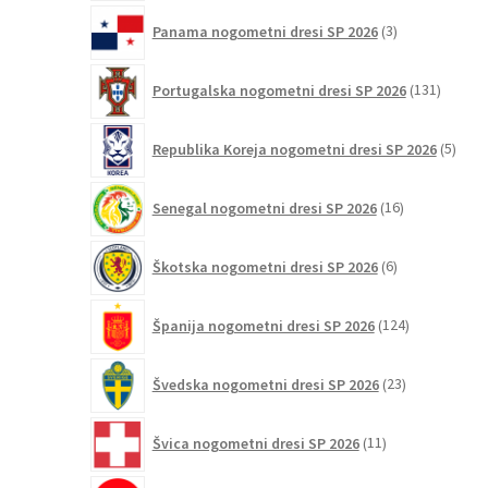
3
Panama nogometni dresi SP 2026
3
izdelki
131
Portugalska nogometni dresi SP 2026
131
izdelko
5
Republika Koreja nogometni dresi SP 2026
5
izdel
16
Senegal nogometni dresi SP 2026
16
izdelkov
6
Škotska nogometni dresi SP 2026
6
izdelkov
124
Španija nogometni dresi SP 2026
124
izdelkov
23
Švedska nogometni dresi SP 2026
23
izdelkov
11
Švica nogometni dresi SP 2026
11
izdelkov
2