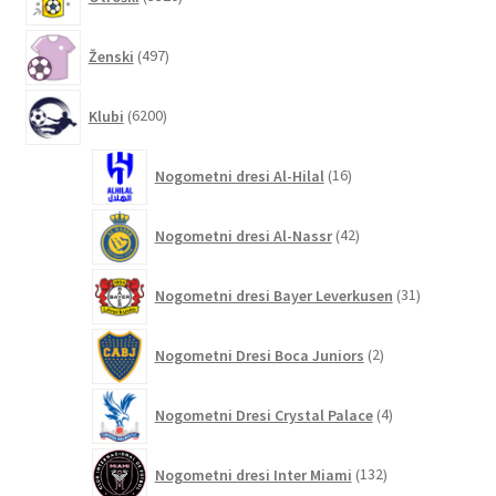
izdelkov
497
Ženski
497
izdelkov
6200
Klubi
6200
izdelkov
16
Nogometni dresi Al-Hilal
16
izdelkov
42
Nogometni dresi Al-Nassr
42
izdelkov
31
Nogometni dresi Bayer Leverkusen
31
izdelkov
2
Nogometni Dresi Boca Juniors
2
izdelka
4
Nogometni Dresi Crystal Palace
4
izdelki
132
Nogometni dresi Inter Miami
132
izdelkov