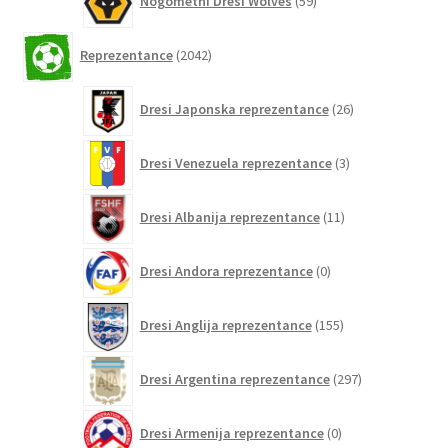
Nogometni Dresi Wolves
59
izdelkov
2042
Reprezentance
2042
izdelkov
26
Dresi Japonska reprezentance
26
izdelkov
3
Dresi Venezuela reprezentance
3
izdelki
11
Dresi Albanija reprezentance
11
izdelkov
0
Dresi Andora reprezentance
0
izdelkov
155
Dresi Anglija reprezentance
155
izdelkov
297
Dresi Argentina reprezentance
297
izdelkov
0
Dresi Armenija reprezentance
0
izdelkov