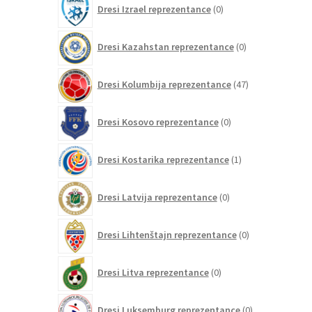
Dresi Izrael reprezentance
0
izdelkov
0
Dresi Kazahstan reprezentance
0
izdelkov
47
Dresi Kolumbija reprezentance
47
izdelkov
0
Dresi Kosovo reprezentance
0
izdelkov
1
Dresi Kostarika reprezentance
1
izdelek
0
Dresi Latvija reprezentance
0
izdelkov
0
Dresi Lihtenštajn reprezentance
0
izdelkov
0
Dresi Litva reprezentance
0
izdelkov
0
Dresi Luksemburg reprezentance
0