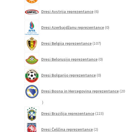
6
Dresi Avstrija reprezentance
6
izdelkov
0
Dresi Azerbajdžanu reprezentance
0
izdelkov
107
Dresi Belgija reprezentance
107
izdelkov
0
Dresi Belorusijo reprezentance
0
izdelkov
0
Dresi Bolgarijo reprezentance
0
izdelkov
Dresi Bosna in Hercegovina reprezentance
20
20
izdelkov
223
Dresi Brazilija reprezentance
223
izdelkov
2
Dresi Češčina reprezentance
2
izdelka