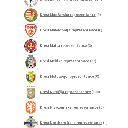
izdelkov
1
Dresi Madžarska reprezentance
1
izdelek
0
Dresi Makedonija reprezentance
0
izdelkov
0
Dresi Malta reprezentance
0
izdelkov
77
Dresi Mehika reprezentance
77
izdelkov
0
Dresi Moldavijo reprezentance
0
izdelkov
109
Dresi Nemčija reprezentance
109
izdelkov
97
Dresi Nizozemska reprezentance
97
izdelkov
1
Dresi Northern Irska reprezentance
1
izdelek