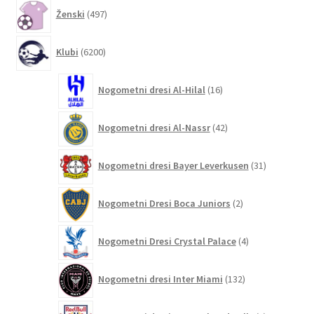
497
Ženski
497
izdelkov
6200
Klubi
6200
izdelkov
16
Nogometni dresi Al-Hilal
16
izdelkov
42
Nogometni dresi Al-Nassr
42
izdelkov
31
Nogometni dresi Bayer Leverkusen
31
izdelkov
2
Nogometni Dresi Boca Juniors
2
izdelka
4
Nogometni Dresi Crystal Palace
4
izdelki
132
Nogometni dresi Inter Miami
132
izdelkov
4