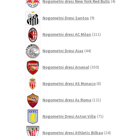
Nogometni dresi New York Red Bulls
4
izdelki
9
Nogometni Dresi Santos
9
izdelkov
211
Nogometni dresi AC Milan
211
izdelkov
44
Nogometni Dresi Ajax
44
izdelkov
350
Nogometni dresi Arsenal
350
izdelkov
8
Nogometni dresi AS Monaco
8
izdelkov
121
Nogometni dresi As Roma
121
izdelkov
71
Nogometni Dresi Aston Villa
71
izdelkov
24
Nogometni dresi Athletic Bilbao
24
izdelkov