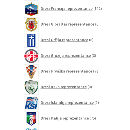
152
Dresi Francija reprezentance
152
izdelkov
0
Dresi Gibraltar reprezentance
0
izdelkov
8
Dresi Grčija reprezentance
8
izdelkov
0
Dresi Gruzija reprezentance
0
izdelkov
78
Dresi Hrvaška reprezentance
78
izdelkov
0
Dresi Irska reprezentance
0
izdelkov
1
Dresi Islandija reprezentance
1
izdelek
75
Dresi Italija reprezentance
75
izdelkov
0