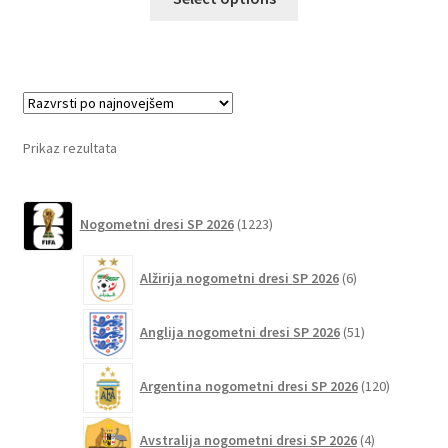
izdelek
ima
več
različic.
Možnosti
lahko
Prikaz rezultata
izberete
na
1223
strani
Nogometni dresi SP 2026
1223
izdelkov
izdelka
6
Alžirija nogometni dresi SP 2026
6
izdelkov
51
Anglija nogometni dresi SP 2026
51
izdelkov
120
Argentina nogometni dresi SP 2026
120
izdelkov
4
Avstralija nogometni dresi SP 2026
4