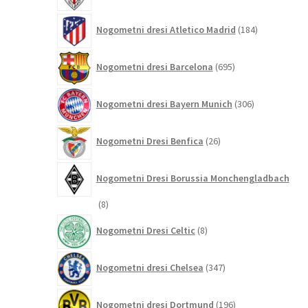
184
Nogometni dresi Atletico Madrid
184
izdelkov
695
Nogometni dresi Barcelona
695
izdelkov
306
Nogometni dresi Bayern Munich
306
izdelkov
26
Nogometni Dresi Benfica
26
izdelkov
Nogometni Dresi Borussia Monchengladbach
8
8
izdelkov
8
Nogometni Dresi Celtic
8
izdelkov
347
Nogometni dresi Chelsea
347
izdelkov
196
Nogometni dresi Dortmund
196