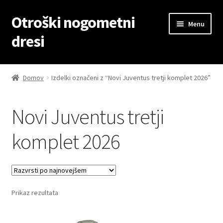
Otroški nogometni
Skip
Skip
Menu
to
to
dresi
navigation
content
Domov
Domov
Izdelki označeni z “Novi Juventus tretji komplet 2026”
Blog
Novi Juventus tretji
Kontaktiraj nas
komplet 2026
Košarica
Moj račun
Prikaz rezultata
Trgovina
Zaključek nakupa