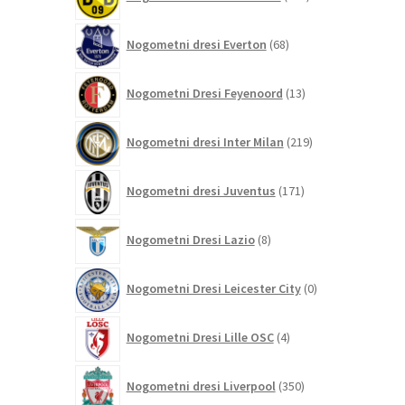
izdelkov
68
Nogometni dresi Everton
68
izdelkov
13
Nogometni Dresi Feyenoord
13
izdelkov
219
Nogometni dresi Inter Milan
219
izdelkov
171
Nogometni dresi Juventus
171
izdelkov
8
Nogometni Dresi Lazio
8
izdelkov
0
Nogometni Dresi Leicester City
0
izdelkov
4
Nogometni Dresi Lille OSC
4
izdelki
350
Nogometni dresi Liverpool
350
izdelkov