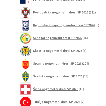
izdelki
131
Portugalska nogometni dresi SP 2026
131
izdelko
5
Republika Koreja nogometni dresi SP 2026
5
izdel
16
Senegal nogometni dresi SP 2026
16
izdelkov
6
Škotska nogometni dresi SP 2026
6
izdelkov
124
Španija nogometni dresi SP 2026
124
izdelkov
23
Švedska nogometni dresi SP 2026
23
izdelkov
11
Švica nogometni dresi SP 2026
11
izdelkov
2
Turčija nogometni dresi SP 2026
2
izdelka