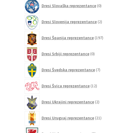
0
Dresi Slovaška reprezentance
0
izdelkov
2
Dresi Slovenija reprezentance
2
izdelka
197
Dresi Španija reprezentance
197
izdelkov
0
Dresi Srbiji reprezentance
0
izdelkov
7
Dresi Švedska reprezentance
7
izdelkov
12
Dresi Švica reprezentance
12
izdelkov
2
Dresi Ukrajini reprezentance
2
izdelka
21
Dresi Urugvaj reprezentance
21
izdelkov
5