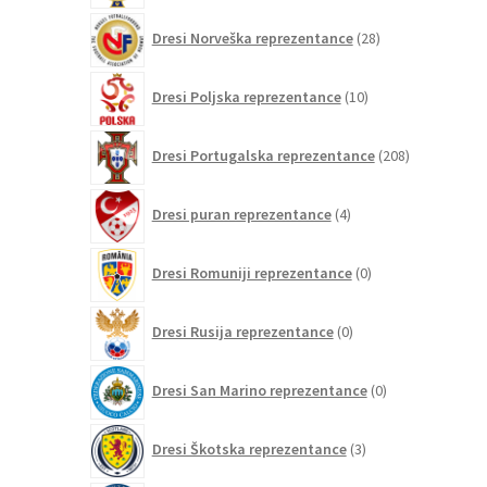
28
Dresi Norveška reprezentance
28
izdelkov
10
Dresi Poljska reprezentance
10
izdelkov
208
Dresi Portugalska reprezentance
208
izdelkov
4
Dresi puran reprezentance
4
izdelki
0
Dresi Romuniji reprezentance
0
izdelkov
0
Dresi Rusija reprezentance
0
izdelkov
0
Dresi San Marino reprezentance
0
izdelkov
3
Dresi Škotska reprezentance
3
izdelki