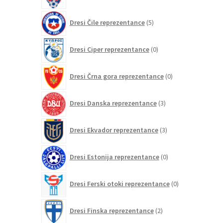
5
Dresi Čile reprezentance
5
izdelkov
0
Dresi Ciper reprezentance
0
izdelkov
0
Dresi Črna gora reprezentance
0
izdelkov
3
Dresi Danska reprezentance
3
izdelki
3
Dresi Ekvador reprezentance
3
izdelki
0
Dresi Estonija reprezentance
0
izdelkov
0
Dresi Ferski otoki reprezentance
0
izdelkov
2
Dresi Finska reprezentance
2
izdelka