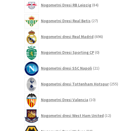
84
Nogometni Dresi RB Leipzig
84
izdelkov
27
Nogometni Dresi Real Betis
27
izdelkov
696
Nogometni dresi Real Madrid
696
izdelkov
0
Nogometni Dresi Sporting CP
0
izdelkov
21
Nogometni dresi SSC Napoli
21
izdelkov
255
Nogometni dresi Tottenham Hotspur
255
izdelko
10
Nogometni Dresi Valencia
10
izdelkov
12
Nogometni dresi West Ham United
12
izdelkov
59