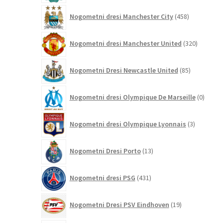
458
Nogometni dresi Manchester City
458
izdelkov
320
Nogometni dresi Manchester United
320
izdelkov
85
Nogometni Dresi Newcastle United
85
izdelkov
0
Nogometni dresi Olympique De Marseille
0
izdelk
3
Nogometni dresi Olympique Lyonnais
3
izdelki
13
Nogometni Dresi Porto
13
izdelkov
431
Nogometni dresi PSG
431
izdelkov
19
Nogometni Dresi PSV Eindhoven
19
izdelkov