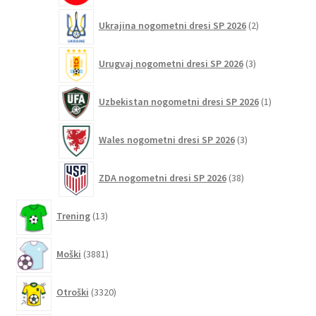
2
Ukrajina nogometni dresi SP 2026
2
izdelka
3
Urugvaj nogometni dresi SP 2026
3
izdelki
1
Uzbekistan nogometni dresi SP 2026
1
izdelek
3
Wales nogometni dresi SP 2026
3
izdelki
38
ZDA nogometni dresi SP 2026
38
izdelkov
13
Trening
13
izdelkov
3881
Moški
3881
izdelkov
3320
Otroški
3320
izdelkov