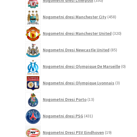
Nogometni dresi Liverpool
350
izdelkov
458
Nogometni dresi Manchester City
458
izdelkov
320
Nogometni dresi Manchester United
320
izdelkov
85
Nogometni Dresi Newcastle United
85
izdelkov
0
Nogometni dresi Olympique De Marseille
0
izdelk
3
Nogometni dresi Olympique Lyonnais
3
izdelki
13
Nogometni Dresi Porto
13
izdelkov
431
Nogometni dresi PSG
431
izdelkov
19
Nogometni Dresi PSV Eindhoven
19
izdelkov