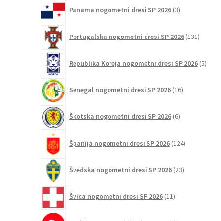
3
Panama nogometni dresi SP 2026
3
izdelki
131
Portugalska nogometni dresi SP 2026
131
izdelko
5
Republika Koreja nogometni dresi SP 2026
5
izdel
16
Senegal nogometni dresi SP 2026
16
izdelkov
6
Škotska nogometni dresi SP 2026
6
izdelkov
124
Španija nogometni dresi SP 2026
124
izdelkov
23
Švedska nogometni dresi SP 2026
23
izdelkov
11
Švica nogometni dresi SP 2026
11
izdelkov
2