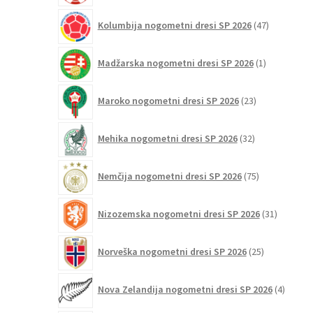
47
Kolumbija nogometni dresi SP 2026
47
izdelkov
1
Madžarska nogometni dresi SP 2026
1
izdelek
23
Maroko nogometni dresi SP 2026
23
izdelkov
32
Mehika nogometni dresi SP 2026
32
izdelkov
75
Nemčija nogometni dresi SP 2026
75
izdelkov
31
Nizozemska nogometni dresi SP 2026
31
izdelkov
25
Norveška nogometni dresi SP 2026
25
izdelkov
4
Nova Zelandija nogometni dresi SP 2026
4
izdelki