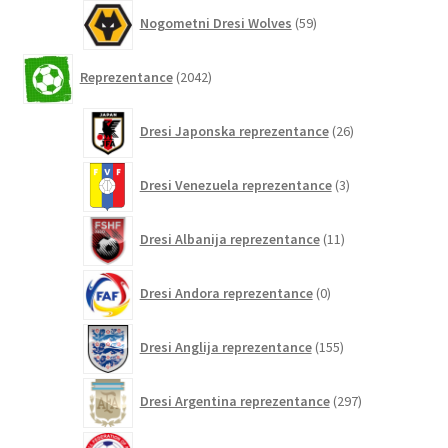
59
Nogometni Dresi Wolves
59
izdelkov
2042
Reprezentance
2042
izdelkov
26
Dresi Japonska reprezentance
26
izdelkov
3
Dresi Venezuela reprezentance
3
izdelki
11
Dresi Albanija reprezentance
11
izdelkov
0
Dresi Andora reprezentance
0
izdelkov
155
Dresi Anglija reprezentance
155
izdelkov
297
Dresi Argentina reprezentance
297
izdelkov
0