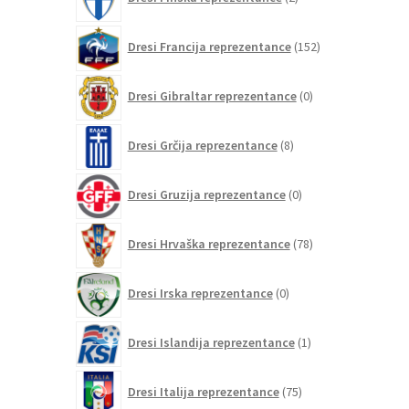
izdelka
152
Dresi Francija reprezentance
152
izdelkov
0
Dresi Gibraltar reprezentance
0
izdelkov
8
Dresi Grčija reprezentance
8
izdelkov
0
Dresi Gruzija reprezentance
0
izdelkov
78
Dresi Hrvaška reprezentance
78
izdelkov
0
Dresi Irska reprezentance
0
izdelkov
1
Dresi Islandija reprezentance
1
izdelek
75
Dresi Italija reprezentance
75
izdelkov