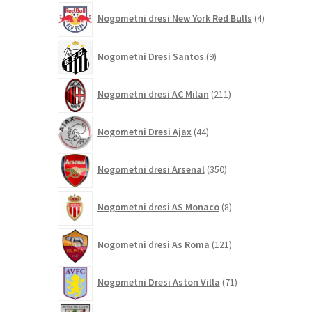
4
Nogometni dresi New York Red Bulls
4
izdelki
9
Nogometni Dresi Santos
9
izdelkov
211
Nogometni dresi AC Milan
211
izdelkov
44
Nogometni Dresi Ajax
44
izdelkov
350
Nogometni dresi Arsenal
350
izdelkov
8
Nogometni dresi AS Monaco
8
izdelkov
121
Nogometni dresi As Roma
121
izdelkov
71
Nogometni Dresi Aston Villa
71
izdelkov
24