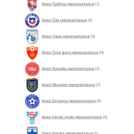
Dresi Češčina reprezentance
2
izdelka
5
Dresi Čile reprezentance
5
izdelkov
0
Dresi Ciper reprezentance
0
izdelkov
0
Dresi Črna gora reprezentance
0
izdelkov
3
Dresi Danska reprezentance
3
izdelki
3
Dresi Ekvador reprezentance
3
izdelki
0
Dresi Estonija reprezentance
0
izdelkov
0
Dresi Ferski otoki reprezentance
0
izdelkov
2
Dresi Finska reprezentance
2