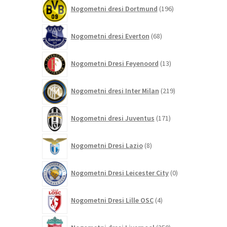
196
Nogometni dresi Dortmund
196
izdelkov
68
Nogometni dresi Everton
68
izdelkov
13
Nogometni Dresi Feyenoord
13
izdelkov
219
Nogometni dresi Inter Milan
219
izdelkov
171
Nogometni dresi Juventus
171
izdelkov
8
Nogometni Dresi Lazio
8
izdelkov
0
Nogometni Dresi Leicester City
0
izdelkov
4
Nogometni Dresi Lille OSC
4
izdelki
350