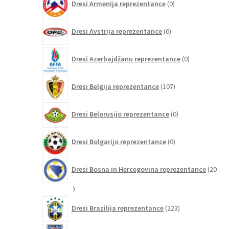
Dresi Armenija reprezentance
0
izdelkov
6
Dresi Avstrija reprezentance
6
izdelkov
0
Dresi Azerbajdžanu reprezentance
0
izdelkov
107
Dresi Belgija reprezentance
107
izdelkov
0
Dresi Belorusijo reprezentance
0
izdelkov
0
Dresi Bolgarijo reprezentance
0
izdelkov
Dresi Bosna in Hercegovina reprezentance
20
20
izdelkov
223
Dresi Brazilija reprezentance
223
izdelkov
2