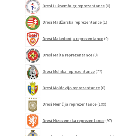
0
Dresi Luksemburg reprezentance
0
izdelkov
1
Dresi Madžarska reprezentance
1
izdelek
0
Dresi Makedonija reprezentance
0
izdelkov
0
Dresi Malta reprezentance
0
izdelkov
77
Dresi Mehika reprezentance
77
izdelkov
0
Dresi Moldavijo reprezentance
0
izdelkov
109
Dresi Nemčija reprezentance
109
izdelkov
97
Dresi Nizozemska reprezentance
97
izdelkov
1