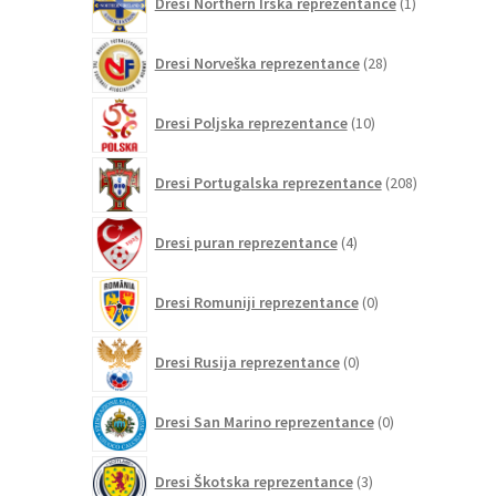
Dresi Northern Irska reprezentance
1
izdelek
28
Dresi Norveška reprezentance
28
izdelkov
10
Dresi Poljska reprezentance
10
izdelkov
208
Dresi Portugalska reprezentance
208
izdelkov
4
Dresi puran reprezentance
4
izdelki
0
Dresi Romuniji reprezentance
0
izdelkov
0
Dresi Rusija reprezentance
0
izdelkov
0
Dresi San Marino reprezentance
0
izdelkov
3
Dresi Škotska reprezentance
3
izdelki