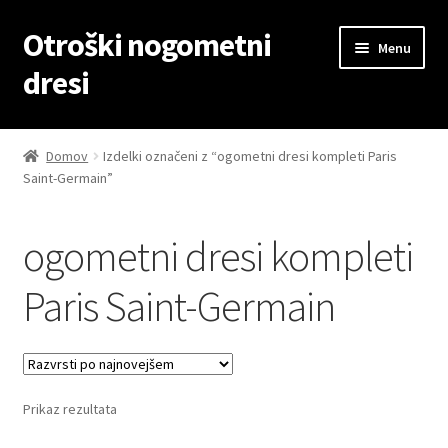
Otroški nogometni
Skip
Skip
Menu
to
to
dresi
navigation
content
Domov
Domov
Izdelki označeni z “ogometni dresi kompleti Paris
Saint-Germain”
Blog
Kontaktiraj nas
ogometni dresi kompleti
Košarica
Paris Saint-Germain
Moj račun
Trgovina
Prikaz rezultata
Zaključek nakupa