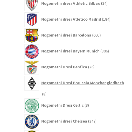
Nogometni dresi Athletic Bilbao
24
izdelkov
184
Nogometni dresi Atletico Madrid
184
izdelkov
695
Nogometni dresi Barcelona
695
izdelkov
306
Nogometni dresi Bayern Munich
306
izdelkov
26
Nogometni Dresi Benfica
26
izdelkov
Nogometni Dresi Borussia Monchengladbach
8
8
izdelkov
8
Nogometni Dresi Celtic
8
izdelkov
347
Nogometni dresi Chelsea
347
izdelkov