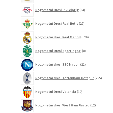
84
Nogometni Dresi RB Leipzig
84
izdelkov
27
Nogometni Dresi Real Betis
27
izdelkov
696
Nogometni dresi Real Madrid
696
izdelkov
0
Nogometni Dresi Sporting CP
0
izdelkov
21
Nogometni dresi SSC Napoli
21
izdelkov
255
Nogometni dresi Tottenham Hotspur
255
izdelko
10
Nogometni Dresi Valencia
10
izdelkov
12
Nogometni dresi West Ham United
12
izdelkov