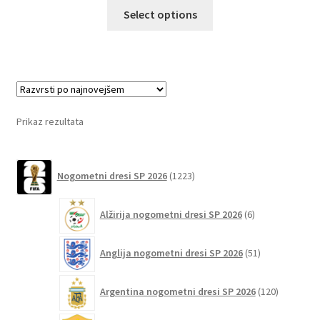
Ta
Select options
izdelek
ima
več
različic.
Možnosti
lahko
Prikaz rezultata
izberete
na
1223
strani
Nogometni dresi SP 2026
1223
izdelkov
izdelka
6
Alžirija nogometni dresi SP 2026
6
izdelkov
51
Anglija nogometni dresi SP 2026
51
izdelkov
120
Argentina nogometni dresi SP 2026
120
izdelkov