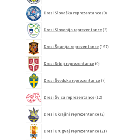
0
Dresi Slovaška reprezentance
0
izdelkov
2
Dresi Slovenija reprezentance
2
izdelka
197
Dresi Španija reprezentance
197
izdelkov
0
Dresi Srbiji reprezentance
0
izdelkov
7
Dresi Švedska reprezentance
7
izdelkov
12
Dresi Švica reprezentance
12
izdelkov
2
Dresi Ukrajini reprezentance
2
izdelka
21
Dresi Urugvaj reprezentance
21
izdelkov