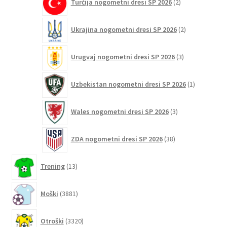
Turčija nogometni dresi SP 2026
2
izdelka
2
Ukrajina nogometni dresi SP 2026
2
izdelka
3
Urugvaj nogometni dresi SP 2026
3
izdelki
1
Uzbekistan nogometni dresi SP 2026
1
izdelek
3
Wales nogometni dresi SP 2026
3
izdelki
38
ZDA nogometni dresi SP 2026
38
izdelkov
13
Trening
13
izdelkov
3881
Moški
3881
izdelkov
3320
Otroški
3320
izdelkov