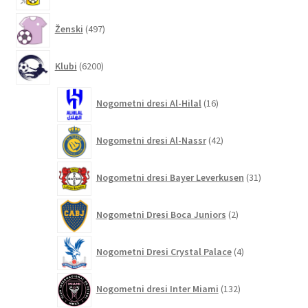
497
Ženski
497
izdelkov
6200
Klubi
6200
izdelkov
16
Nogometni dresi Al-Hilal
16
izdelkov
42
Nogometni dresi Al-Nassr
42
izdelkov
31
Nogometni dresi Bayer Leverkusen
31
izdelkov
2
Nogometni Dresi Boca Juniors
2
izdelka
4
Nogometni Dresi Crystal Palace
4
izdelki
132
Nogometni dresi Inter Miami
132
izdelkov