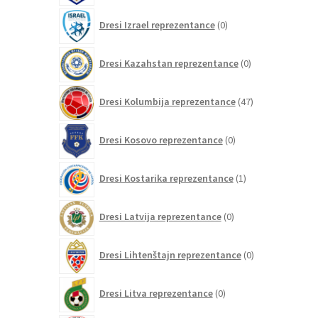
0
Dresi Izrael reprezentance
0
izdelkov
0
Dresi Kazahstan reprezentance
0
izdelkov
47
Dresi Kolumbija reprezentance
47
izdelkov
0
Dresi Kosovo reprezentance
0
izdelkov
1
Dresi Kostarika reprezentance
1
izdelek
0
Dresi Latvija reprezentance
0
izdelkov
0
Dresi Lihtenštajn reprezentance
0
izdelkov
0
Dresi Litva reprezentance
0
izdelkov