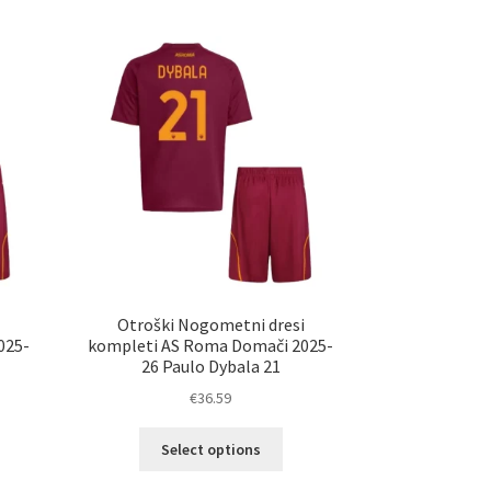
č
več
ičic.
različic.
nosti
Možnosti
ko
lahko
erete
izberete
na
ani
strani
elka
izdelka
i
Otroški Nogometni dresi
025-
kompleti AS Roma Domači 2025-
26 Paulo Dybala 21
€
36.59
Ta
Select options
elek
izdelek
a
ima