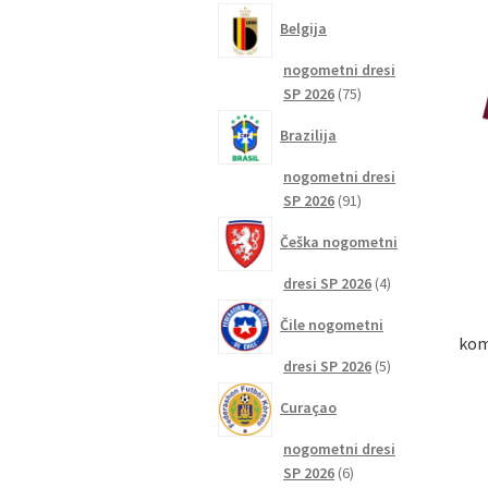
izdelkov
Belgija
nogometni dresi
75
SP 2026
75
izdelkov
Brazilija
nogometni dresi
91
SP 2026
91
izdelkov
Češka nogometni
4
dresi SP 2026
4
izdelki
Čile nogometni
kom
5
dresi SP 2026
5
izdelkov
Curaçao
nogometni dresi
6
SP 2026
6