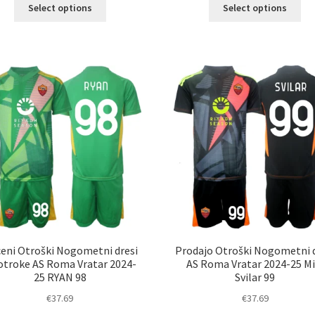
Ta
Ta
Select options
Select options
izdelek
izd
ima
im
več
ve
različic.
razl
Možnosti
Mož
lahko
lah
izberete
izb
na
na
strani
str
izdelka
izd
eni Otroški Nogometni dresi
Prodajo Otroški Nogometni d
otroke AS Roma Vratar 2024-
AS Roma Vratar 2024-25 Mi
25 RYAN 98
Svilar 99
€
37.69
€
37.69