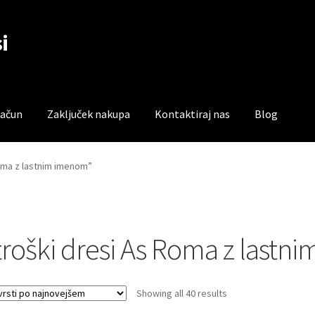
i
račun
Zaključek nakupa
Kontaktiraj nas
Blog
čun
Trgovina
Zaključek nakupa
Roma z lastnim imenom”
troški dresi As Roma z last
Sorted
Showing all 40 results
by