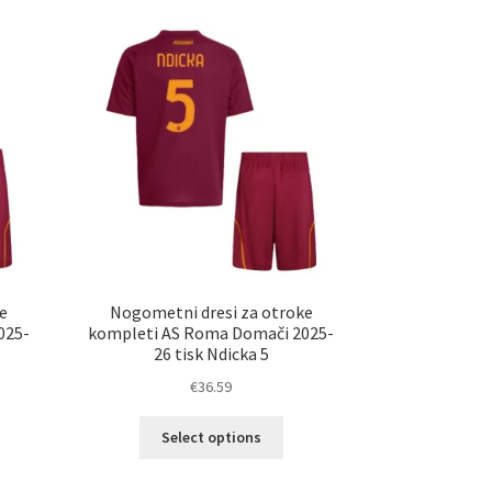
e
Nogometni dresi za otroke
025-
kompleti AS Roma Domači 2025-
26 tisk Ndicka 5
€
36.59
Ta
Select options
elek
izdelek
a
ima