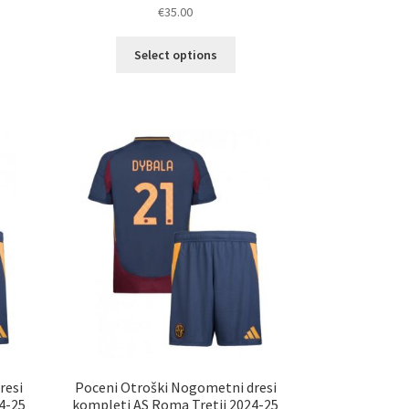
Ocenjeno
€
35.00
5.00
od 5
elek
a
Ta
Select options
č
izdelek
ičic.
ima
nosti
več
ko
različic.
erete
Možnosti
lahko
ani
izberete
elka
na
strani
izdelka
resi
Poceni Otroški Nogometni dresi
4-25
kompleti AS Roma Tretji 2024-25