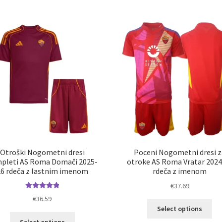
več
ve
različic.
razl
Možnosti
Mož
lahko
lah
izberete
izb
na
na
strani
str
izdelka
izd
Otroški Nogometni dresi
Poceni Nogometni dresi z
pleti AS Roma Domači 2025-
otroke AS Roma Vratar 2024
26 rdeča z lastnim imenom
rdeča z imenom
€
37.69
Ocenjeno
€
36.59
Ta
5.00
od 5
Select options
izd
Ta
Select options