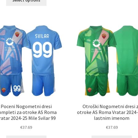
im
izdelek
ve
ima
razl
več
Mož
različic.
lah
Možnosti
izb
lahko
na
izberete
str
na
izd
strani
izdelka
Poceni Nogometni dresi
Otroški Nogometni dresi 
ompleti za otroke AS Roma
otroke AS Roma Vratar 2024-
ratar 2024-25 Mile Svilar 99
lastnim imenom
€
37.69
€
37.69