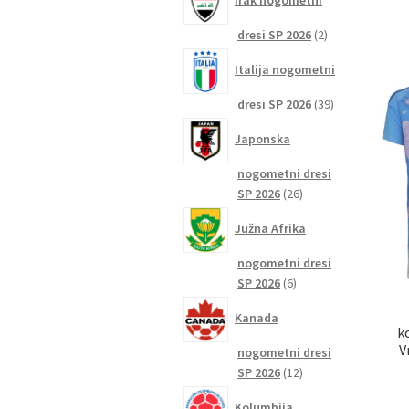
Irak nogometni
2
dresi SP 2026
2
izdelka
Italija nogometni
39
dresi SP 2026
39
izdelkov
Japonska
nogometni dresi
26
SP 2026
26
izdelkov
Južna Afrika
nogometni dresi
6
SP 2026
6
izdelkov
Kanada
k
V
nogometni dresi
12
SP 2026
12
izdelkov
Kolumbija