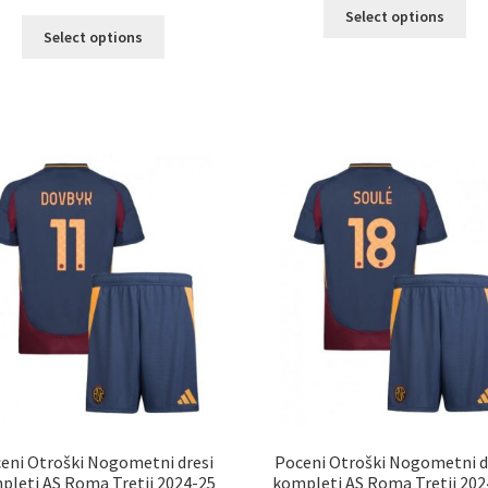
Ta
Select options
Ta
izd
Select options
izdelek
im
ima
ve
več
razl
različic.
Mož
Možnosti
lah
lahko
izb
izberete
na
na
str
strani
izd
izdelka
eni Otroški Nogometni dresi
Poceni Otroški Nogometni d
pleti AS Roma Tretji 2024-25
kompleti AS Roma Tretji 202