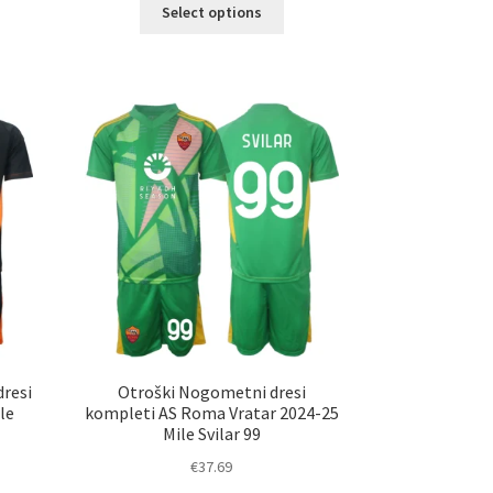
Ta
Select options
elek
izdelek
a
ima
č
več
ičic.
različic.
nosti
Možnosti
ko
lahko
erete
izberete
na
ani
strani
elka
izdelka
resi
Otroški Nogometni dresi
le
kompleti AS Roma Vratar 2024-25
Mile Svilar 99
€
37.69