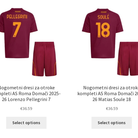
latest
Nogometni dresi za otroke
Nogometni dresi za otrok
pleti AS Roma Domači 2025-
kompleti AS Roma Domači 2
26 Lorenzo Pellegrini 7
26 Matias Soule 18
€
36.59
€
36.59
Ta
Ta
Select options
Select options
izdelek
izd
ima
im