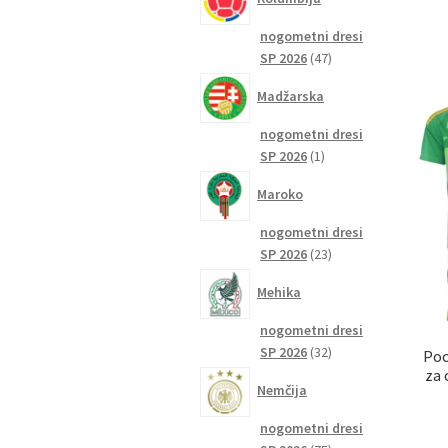
nogometni dresi
47
SP 2026
47
izdelkov
Madžarska
nogometni dresi
1
SP 2026
1
izdelek
Maroko
nogometni dresi
23
SP 2026
23
izdelkov
Mehika
nogometni dresi
32
SP 2026
32
Poc
izdelkov
za 
Nemčija
nogometni dresi