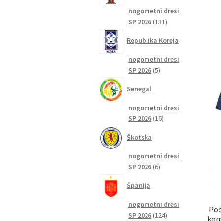
nogometni dresi
131
SP 2026
131
izdelkov
Republika Koreja
nogometni dresi
5
SP 2026
5
izdelkov
Senegal
nogometni dresi
16
SP 2026
16
izdelkov
Škotska
nogometni dresi
6
SP 2026
6
izdelkov
Španija
nogometni dresi
Poc
124
SP 2026
124
kom