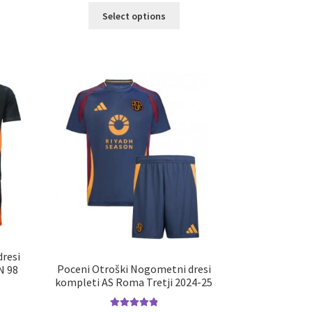
Ta
Select options
elek
izdelek
a
ima
č
več
ičic.
različic.
nosti
Možnosti
ko
lahko
erete
izberete
na
ani
strani
elka
izdelka
resi
Poceni Otroški Nogometni dresi
N 98
kompleti AS Roma Tretji 2024-25