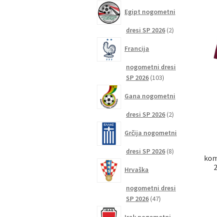
izdelkov
Egipt nogometni
2
dresi SP 2026
2
izdelka
Francija
nogometni dresi
103
SP 2026
103
izdelki
Gana nogometni
2
dresi SP 2026
2
izdelka
Grčija nogometni
8
dresi SP 2026
8
kom
izdelkov
Hrvaška
nogometni dresi
47
SP 2026
47
izdelkov