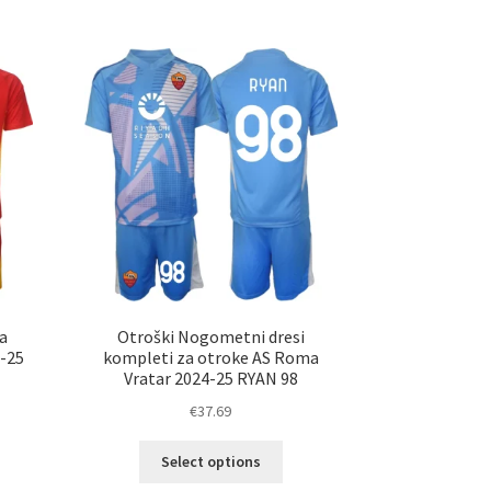
č
več
ičic.
različic.
nosti
Možnosti
ko
lahko
erete
izberete
na
ani
strani
elka
izdelka
a
Otroški Nogometni dresi
-25
kompleti za otroke AS Roma
Vratar 2024-25 RYAN 98
€
37.69
Ta
Select options
elek
izdelek