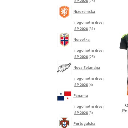
75
SP 2026
75
izdelkov
Nizozemska
nogometni dresi
31
SP 2026
31
izdelkov
Norveška
nogometni dresi
25
SP 2026
25
izdelkov
Nova Zelandija
nogometni dresi
4
SP 2026
4
izdelki
Panama
O
nogometni dresi
Ro
3
SP 2026
3
izdelki
Portugalska