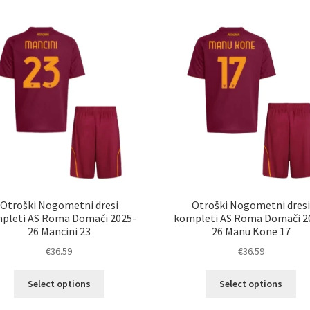
več
ve
različic.
razl
Možnosti
Mož
lahko
lah
izberete
izb
na
na
strani
str
izdelka
izd
Otroški Nogometni dresi
Otroški Nogometni dres
pleti AS Roma Domači 2025-
kompleti AS Roma Domači 2
26 Mancini 23
26 Manu Kone 17
€
36.59
€
36.59
Ta
Ta
Select options
Select options
izdelek
izd
ima
im