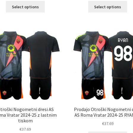
Ta
Ta
Select options
Select options
izdelek
izd
ima
im
več
ve
različic.
razl
Možnosti
Mož
lahko
lah
izberete
izb
na
na
strani
str
izdelka
izd
troški Nogometni dresi AS
Prodajo Otroški Nogometni d
ma Vratar 2024-25 z lastnim
AS Roma Vratar 2024-25 RYA
tiskom
€
37.69
€
37.69