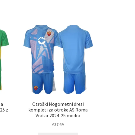
a
ima
č
več
ičic.
različic.
nosti
Možnosti
ko
lahko
erete
izberete
na
ani
strani
elka
izdelka
za
Otroški Nogometni dresi
25 z
kompleti za otroke AS Roma
Vratar 2024-25 modra
€
37.69