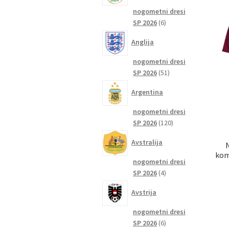
nogometni dresi
6
SP 2026
6
izdelkov
Anglija
nogometni dresi
51
SP 2026
51
izdelkov
Argentina
nogometni dresi
120
SP 2026
120
izdelkov
Avstralija
kom
nogometni dresi
4
SP 2026
4
izdelki
Avstrija
nogometni dresi
6
SP 2026
6