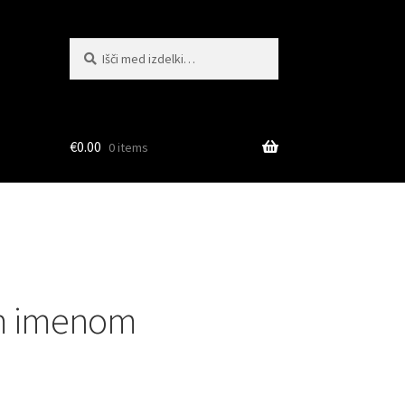
Išči:
Iskanje
€
0.00
0 items
nim imenom