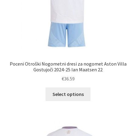
Poceni Otroški Nogometni dresi za nogomet Aston Villa
Gostujoči 2024-25 Ian Maatsen 22
€
36.59
Ta
Select options
izdelek
ima
več
različic.
Možnosti