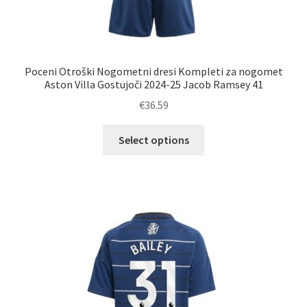
Poceni Otroški Nogometni dresi Kompleti za nogomet
Aston Villa Gostujoči 2024-25 Jacob Ramsey 41
€
36.59
Ta
Select options
izdelek
ima
več
različic.
Možnosti
lahko
izberete
na
strani
izdelka