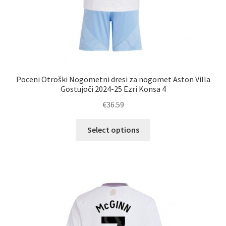
Poceni Otroški Nogometni dresi za nogomet Aston Villa
Gostujoči 2024-25 Ezri Konsa 4
€
36.59
Ta
Select options
izdelek
ima
več
različic.
Možnosti
lahko
izberete
na