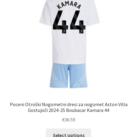
lahko
izberete
na
strani
izdelka
Poceni Otroški Nogometni dresi za nogomet Aston Villa
Gostujoči 2024-25 Boubacar Kamara 44
€
36.59
Ta
Select options