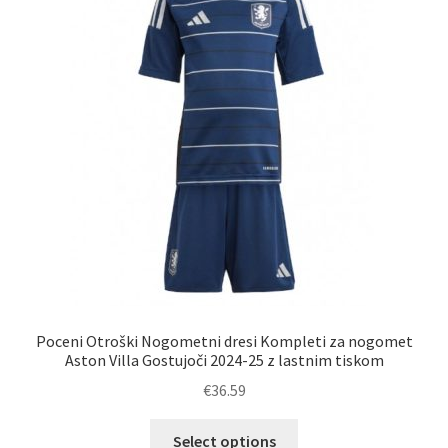
lahko
izberete
na
strani
izdelka
Poceni Otroški Nogometni dresi Kompleti za nogomet
Aston Villa Gostujoči 2024-25 z lastnim tiskom
€
36.59
Ta
Select options