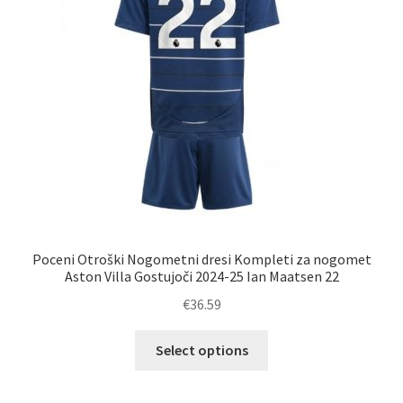
strani
izdelka
Poceni Otroški Nogometni dresi Kompleti za nogomet
Aston Villa Gostujoči 2024-25 Ian Maatsen 22
€
36.59
Ta
Select options
izdelek
ima