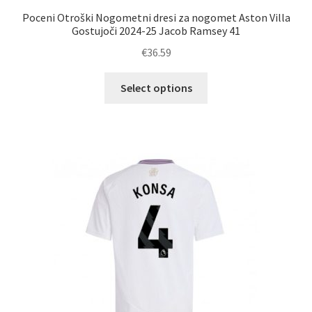
Poceni Otroški Nogometni dresi za nogomet Aston Villa
Gostujoči 2024-25 Jacob Ramsey 41
€
36.59
Ta
Select options
izdelek
ima
več
različic.
Možnosti
lahko
izberete
na
strani
izdelka