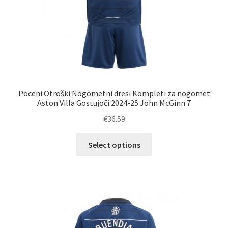
Poceni Otroški Nogometni dresi Kompleti za nogomet
Aston Villa Gostujoči 2024-25 John McGinn 7
€
36.59
Ta
Select options
izdelek
ima
več
različic.
Možnosti
lahko
izberete