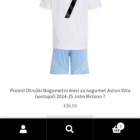
strani
izdelka
Poceni Otroški Nogometni dresi za nogomet Aston Villa
Gostujoči 2024-25 John McGinn 7
€
36.59
Ta
Select options
izdelek
0
Išči:
Iskanje
ima