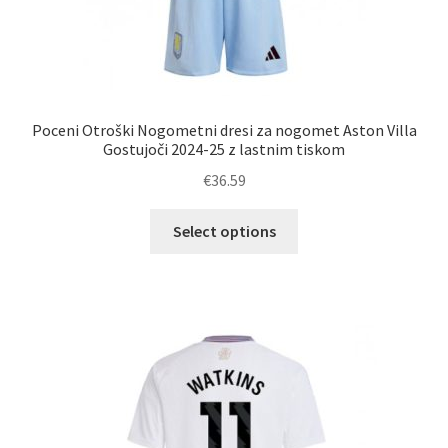
Poceni Otroški Nogometni dresi za nogomet Aston Villa
Gostujoči 2024-25 z lastnim tiskom
€
36.59
Ta
Select options
izdelek
ima
več
različic.
Možnosti
lahko
izberete
na
strani