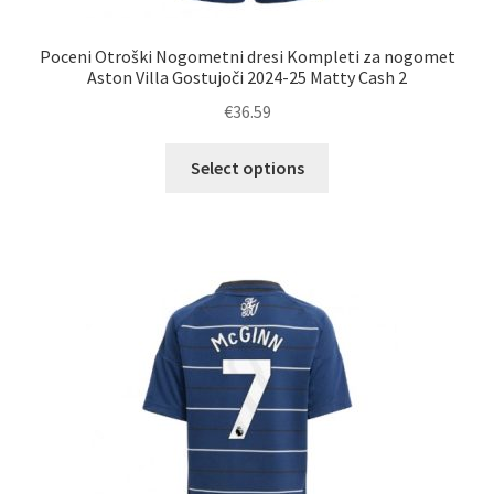
Poceni Otroški Nogometni dresi Kompleti za nogomet
Aston Villa Gostujoči 2024-25 Matty Cash 2
€
36.59
Ta
Select options
izdelek
ima
več
različic.
Možnosti
lahko
izberete
na
strani
izdelka