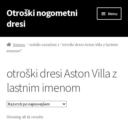
Otroški nogometni
Skip
Skip
Menu
to
to
dresi
navigation
content
Domov
Domov
Izdelki označeni z “otroški dresi Aston Villa z lastnim
imenom”
Blog
Kontaktiraj nas
otroški dresi Aston Villa z
Košarica
lastnim imenom
Moj račun
Trgovina
Sorted
Showing all 41 results
by
Zaključek nakupa