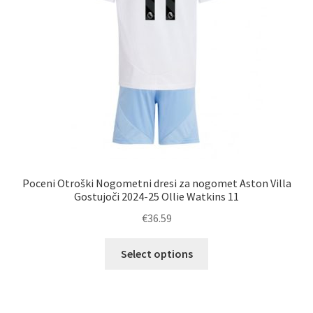
izdelka
Poceni Otroški Nogometni dresi za nogomet Aston Villa
Gostujoči 2024-25 Ollie Watkins 11
€
36.59
Ta
Select options
izdelek
ima
več