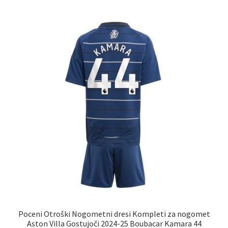
več
različic.
Možnosti
lahko
izberete
na
strani
izdelka
Poceni Otroški Nogometni dresi Kompleti za nogomet
Aston Villa Gostujoči 2024-25 Boubacar Kamara 44