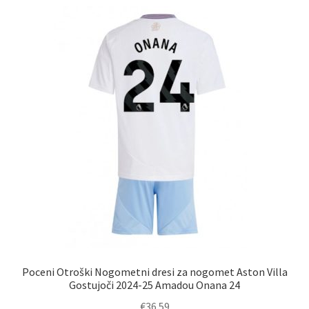
različic.
Možnosti
lahko
izberete
na
strani
izdelka
Poceni Otroški Nogometni dresi za nogomet Aston Villa
Gostujoči 2024-25 Amadou Onana 24
€
36.59