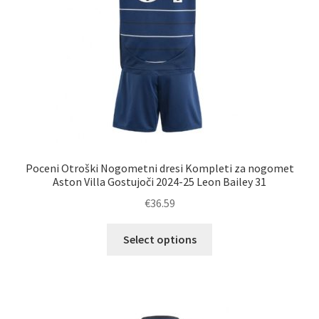
Poceni Otroški Nogometni dresi Kompleti za nogomet
Aston Villa Gostujoči 2024-25 Leon Bailey 31
€
36.59
Ta
Select options
izdelek
ima
več
različic.