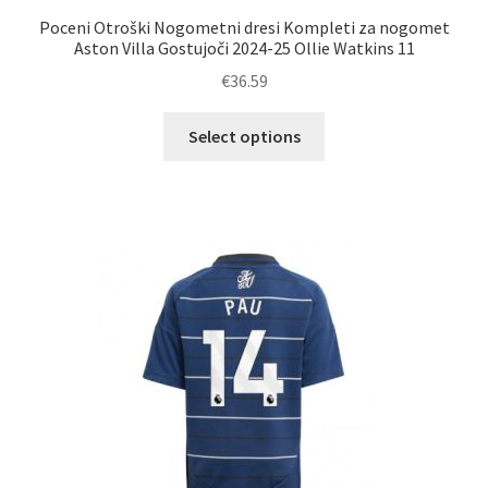
Poceni Otroški Nogometni dresi Kompleti za nogomet
Aston Villa Gostujoči 2024-25 Ollie Watkins 11
€
36.59
Ta
Select options
izdelek
ima
več
različic.
Možnosti
lahko
izberete
na
strani
izdelka