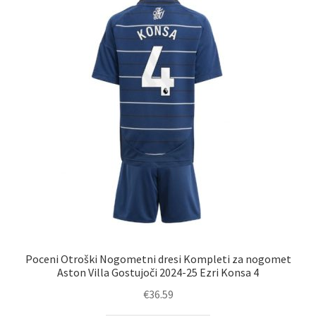
Možnosti
lahko
izberete
na
strani
izdelka
Poceni Otroški Nogometni dresi Kompleti za nogomet
Aston Villa Gostujoči 2024-25 Ezri Konsa 4
€
36.59