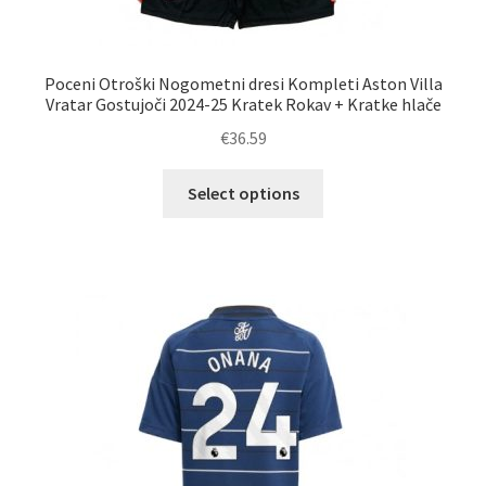
Poceni Otroški Nogometni dresi Kompleti Aston Villa
Vratar Gostujoči 2024-25 Kratek Rokav + Kratke hlače
€
36.59
Ta
Select options
izdelek
ima
več
različic.
Možnosti
lahko
izberete
na
strani
izdelka