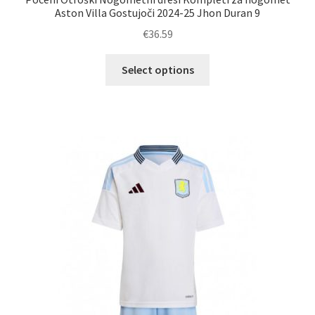
Aston Villa Gostujoči 2024-25 Jhon Duran 9
€
36.59
Ta
Select options
izdelek
ima
več
različic.
Možnosti
lahko
izberete
na
strani
izdelka