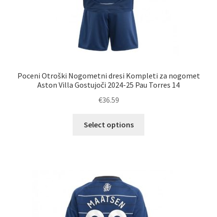
Poceni Otroški Nogometni dresi Kompleti za nogomet
Aston Villa Gostujoči 2024-25 Pau Torres 14
€
36.59
Ta
Select options
izdelek
ima
več
različic.
Možnosti
lahko
izberete
na