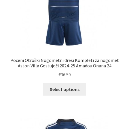
Poceni Otroški Nogometni dresi Kompleti za nogomet
Aston Villa Gostujoči 2024-25 Amadou Onana 24
€
36.59
Ta
Select options
izdelek
ima
več
različic.
Možnosti