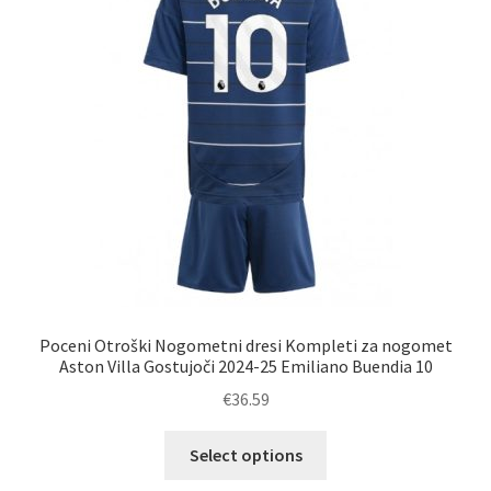
na
strani
izdelka
Poceni Otroški Nogometni dresi Kompleti za nogomet
Aston Villa Gostujoči 2024-25 Emiliano Buendia 10
€
36.59
Ta
Select options
izdelek