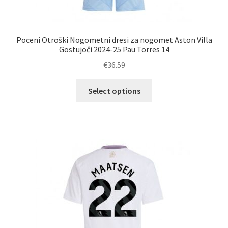
Poceni Otroški Nogometni dresi za nogomet Aston Villa
Gostujoči 2024-25 Pau Torres 14
€
36.59
Ta
Select options
izdelek
ima
več
različic.
Možnosti
lahko
izberete
na
strani
izdelka