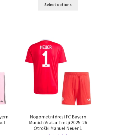
Ta
Select options
elek
izdelek
a
ima
č
več
ičic.
različic.
nosti
Možnosti
ko
lahko
erete
izberete
na
ani
strani
elka
izdelka
yern
Nogometni dresi FC Bayern
uel
Munich Vratar Tretji 2025-26
Otroški Manuel Neuer 1