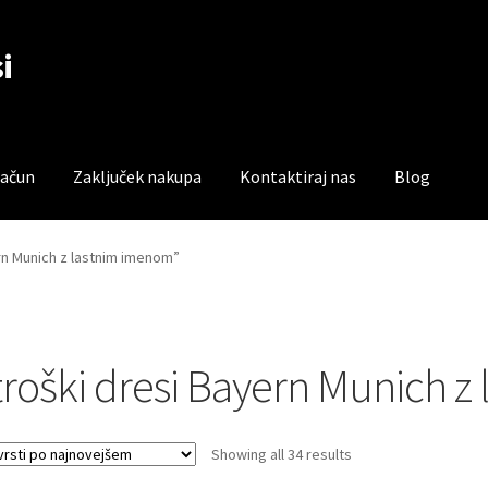
i
račun
Zaključek nakupa
Kontaktiraj nas
Blog
čun
Trgovina
Zaključek nakupa
ern Munich z lastnim imenom”
troški dresi Bayern Munich 
Sorted
Showing all 34 results
by