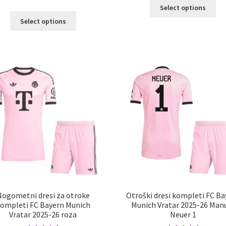
Ta
5.00
od 5
Select options
izd
Ta
Select options
im
izdelek
ve
ima
razl
več
Mož
različic.
lah
Možnosti
izb
lahko
na
izberete
str
na
izd
strani
izdelka
Nogometni dresi za otroke
Otroški dresi kompleti FC Ba
ompleti FC Bayern Munich
Munich Vratar 2025-26 Man
Vratar 2025-26 roza
Neuer 1