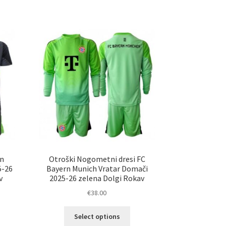
a
več
č
različic.
ičic.
Možnosti
nosti
lahko
ko
izberete
erete
na
strani
ani
izdelka
elka
rn
Otroški Nogometni dresi FC
5-26
Bayern Munich Vratar Domači
v
2025-26 zelena Dolgi Rokav
€
38.00
Ta
Select options
elek
izdelek