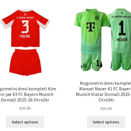
latest
Nogometni dresi komple
gometni dresi kompleti Kim
Manuel Neuer #1 FC Bayer
in-jae #3 FC Bayern Munich
Munich Vratar Domači 2025
Domači 2025-26 Otroški
Otroški
€
35.00
€
35.00
Ta
Ta
Select options
Select options
izdelek
izd