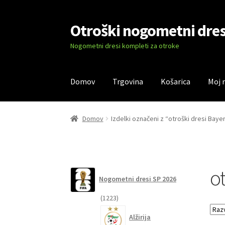
Otroški nogometni dres
Skip
Skip
to
to
Nogometni dresi kompleti za otroke
navigation
content
Domov
Trgovina
Košarica
Moj 
Domov
Blog
Kontaktiraj nas
Košarica
Moj ra
Domov
Izdelki označeni z “otroški dresi Bay
o
Nogometni dresi SP 2026
1223
1223
izdelkov
Alžirija