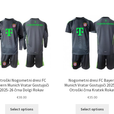
ima
im
več
ve
različic.
razl
Možnosti
Mož
lahko
lah
izberete
izb
na
na
strani
str
izdelka
izd
troški Nogometni dresi FC
Nogometni dresi FC Baye
ern Munich Vratar Gostujoči
Munich Vratar Gostujoči 202
2025-26 črna Dolgi Rokav
Otroški črna Kratek Roka
€
38.00
€
35.00
Ta
Ta
Select options
Select options
izdelek
izd