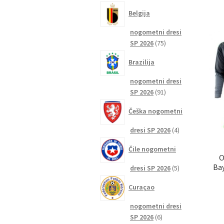
izdelkov
Belgija
nogometni dresi
75
SP 2026
75
izdelkov
Brazilija
nogometni dresi
91
SP 2026
91
izdelkov
Češka nogometni
4
dresi SP 2026
4
izdelki
Čile nogometni
O
Bay
5
dresi SP 2026
5
izdelkov
Curaçao
nogometni dresi
6
SP 2026
6