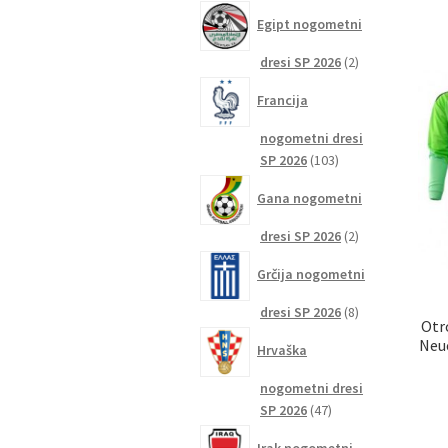
izdelkov
Egipt nogometni
2
dresi SP 2026
2
izdelka
Francija
nogometni dresi
103
SP 2026
103
izdelki
Gana nogometni
2
dresi SP 2026
2
izdelka
Grčija nogometni
8
dresi SP 2026
8
Otr
izdelkov
Neue
Hrvaška
nogometni dresi
47
SP 2026
47
izdelkov