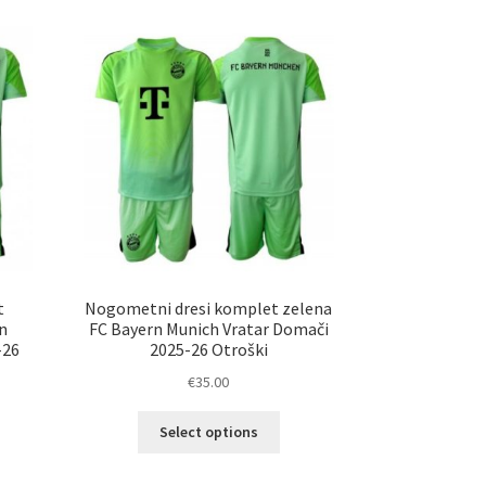
t
Nogometni dresi komplet zelena
n
FC Bayern Munich Vratar Domači
-26
2025-26 Otroški
€
35.00
Ta
Select options
izdelek
elek
ima