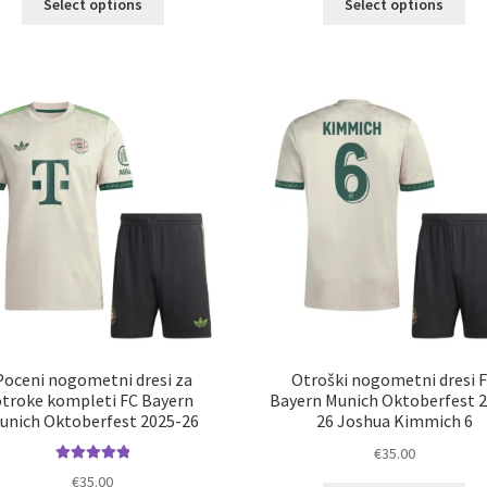
Select options
Select options
izdelek
izd
ima
im
več
ve
različic.
razl
Možnosti
Mož
lahko
lah
izberete
izb
na
na
strani
str
izdelka
izd
Poceni nogometni dresi za
Otroški nogometni dresi 
otroke kompleti FC Bayern
Bayern Munich Oktoberfest 
unich Oktoberfest 2025-26
26 Joshua Kimmich 6
€
35.00
Ocenjeno
€
35.00