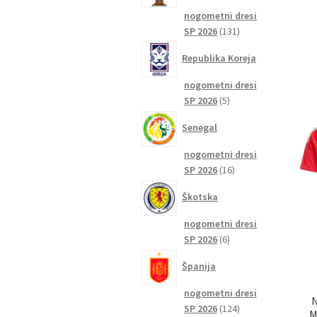
nogometni dresi
131
SP 2026
131
izdelkov
Republika Koreja
nogometni dresi
5
SP 2026
5
izdelkov
Senegal
nogometni dresi
16
SP 2026
16
izdelkov
Škotska
nogometni dresi
6
SP 2026
6
izdelkov
Španija
nogometni dresi
N
124
SP 2026
124
M