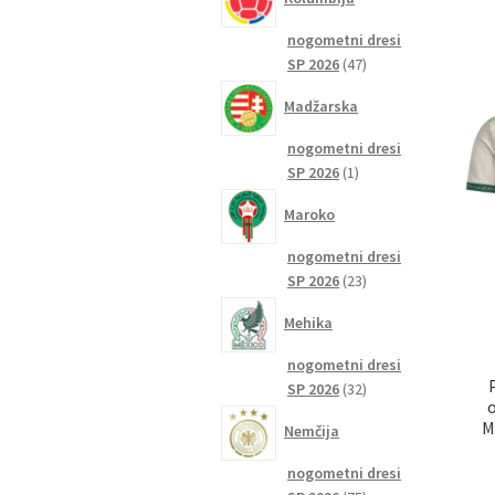
nogometni dresi
47
SP 2026
47
izdelkov
Madžarska
nogometni dresi
1
SP 2026
1
izdelek
Maroko
nogometni dresi
23
SP 2026
23
izdelkov
Mehika
nogometni dresi
32
SP 2026
32
izdelkov
M
Nemčija
nogometni dresi