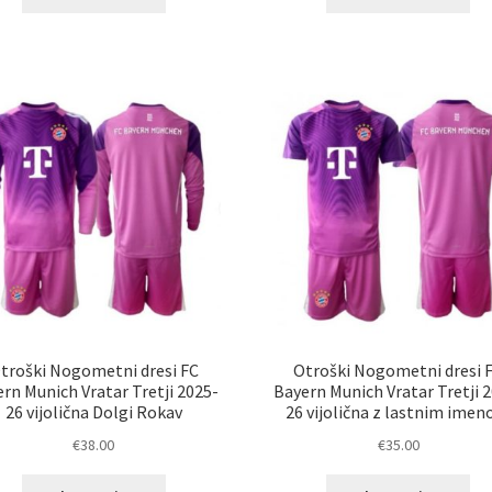
izdelek
izd
ima
im
več
ve
različic.
razl
Možnosti
Mož
lahko
lah
izberete
izb
na
na
strani
str
izdelka
izd
troški Nogometni dresi FC
Otroški Nogometni dresi 
rn Munich Vratar Tretji 2025-
Bayern Munich Vratar Tretji 
26 vijolična Dolgi Rokav
26 vijolična z lastnim ime
€
38.00
€
35.00
Ta
Ta