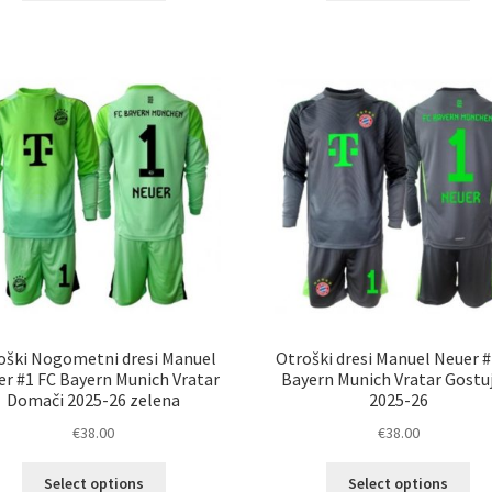
ima
im
več
ve
različic.
razl
Možnosti
Mož
lahko
lah
izberete
izb
na
na
strani
str
izdelka
izd
oški Nogometni dresi Manuel
Otroški dresi Manuel Neuer #
r #1 FC Bayern Munich Vratar
Bayern Munich Vratar Gostu
Domači 2025-26 zelena
2025-26
€
38.00
€
38.00
Ta
Ta
Select options
Select options