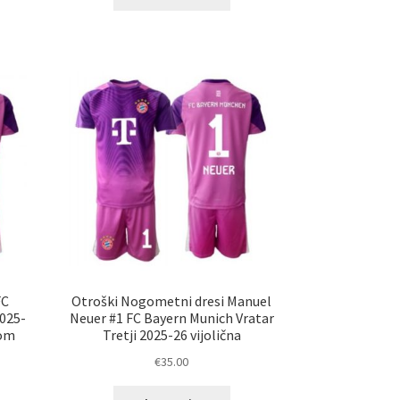
elek
izdelek
a
ima
č
več
ičic.
različic.
nosti
Možnosti
ko
lahko
erete
izberete
na
ani
strani
elka
izdelka
FC
Otroški Nogometni dresi Manuel
2025-
Neuer #1 FC Bayern Munich Vratar
nom
Tretji 2025-26 vijolična
€
35.00
Ta