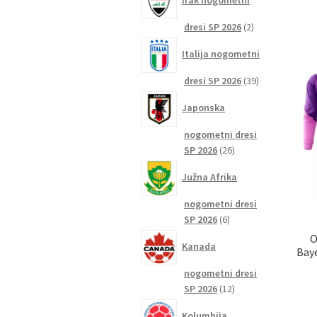
Irak nogometni
2
dresi SP 2026
2
izdelka
Italija nogometni
39
dresi SP 2026
39
izdelkov
Japonska
nogometni dresi
26
SP 2026
26
izdelkov
Južna Afrika
nogometni dresi
6
SP 2026
6
izdelkov
O
Kanada
Baye
nogometni dresi
12
SP 2026
12
izdelkov
Kolumbija