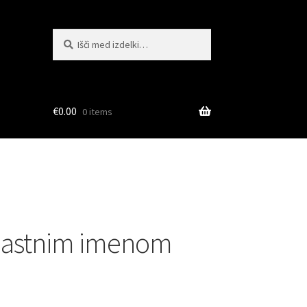
Išči:
Iskanje
€
0.00
0 items
z lastnim imenom