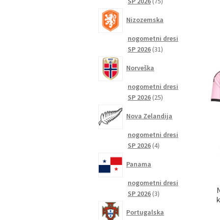
75
SP 2026
75
izdelkov
Nizozemska
nogometni dresi
31
SP 2026
31
izdelkov
Norveška
nogometni dresi
25
SP 2026
25
izdelkov
Nova Zelandija
nogometni dresi
4
SP 2026
4
izdelki
Panama
nogometni dresi
3
SP 2026
3
k
izdelki
Portugalska