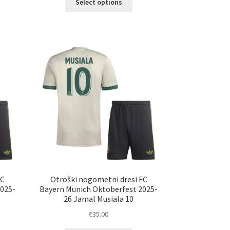
Select options
elek
izdelek
a
ima
č
več
ičic.
različic.
nosti
Možnosti
ko
lahko
erete
izberete
na
ani
strani
elka
izdelka
FC
Otroški nogometni dresi FC
2025-
Bayern Munich Oktoberfest 2025-
26 Jamal Musiala 10
€
35.00