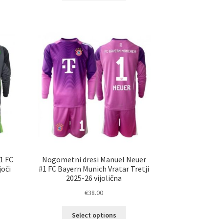
a
ima
č
več
ičic.
različic.
nosti
Možnosti
ko
lahko
erete
izberete
na
ani
strani
elka
izdelka
1 FC
Nogometni dresi Manuel Neuer
joči
#1 FC Bayern Munich Vratar Tretji
2025-26 vijolična
€
38.00
Ta
Select options