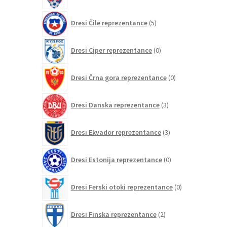
5
Dresi Čile reprezentance
5
izdelkov
0
Dresi Ciper reprezentance
0
izdelkov
0
Dresi Črna gora reprezentance
0
izdelkov
3
Dresi Danska reprezentance
3
izdelki
3
Dresi Ekvador reprezentance
3
izdelki
0
Dresi Estonija reprezentance
0
izdelkov
0
Dresi Ferski otoki reprezentance
0
izdelkov
2
Dresi Finska reprezentance
2
izdelka