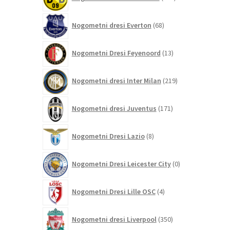
izdelkov
68
Nogometni dresi Everton
68
izdelkov
13
Nogometni Dresi Feyenoord
13
izdelkov
219
Nogometni dresi Inter Milan
219
izdelkov
171
Nogometni dresi Juventus
171
izdelkov
8
Nogometni Dresi Lazio
8
izdelkov
0
Nogometni Dresi Leicester City
0
izdelkov
4
Nogometni Dresi Lille OSC
4
izdelki
350
Nogometni dresi Liverpool
350
izdelkov