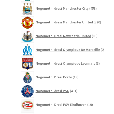
458
Nogometni dresi Manchester City
458
izdelkov
320
Nogometni dresi Manchester United
320
izdelkov
85
Nogometni Dresi Newcastle United
85
izdelkov
0
Nogometni dresi Olympique De Marseille
0
izdelk
3
Nogometni dresi Olympique Lyonnais
3
izdelki
13
Nogometni Dresi Porto
13
izdelkov
431
Nogometni dresi PSG
431
izdelkov
19
Nogometni Dresi PSV Eindhoven
19
izdelkov