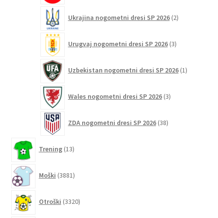
2
Ukrajina nogometni dresi SP 2026
2
izdelka
3
Urugvaj nogometni dresi SP 2026
3
izdelki
1
Uzbekistan nogometni dresi SP 2026
1
izdelek
3
Wales nogometni dresi SP 2026
3
izdelki
38
ZDA nogometni dresi SP 2026
38
izdelkov
13
Trening
13
izdelkov
3881
Moški
3881
izdelkov
3320
Otroški
3320
izdelkov