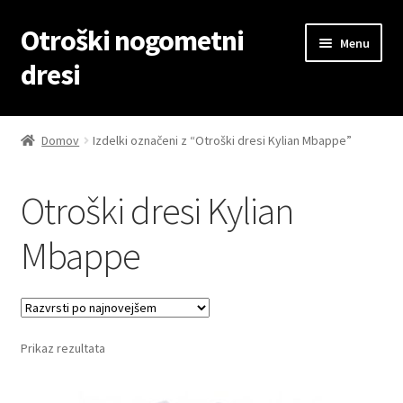
Otroški nogometni
Skip
Skip
Menu
to
to
dresi
navigation
content
Domov
Domov
Izdelki označeni z “Otroški dresi Kylian Mbappe”
Blog
Otroški dresi Kylian
Kontaktiraj nas
Mbappe
Košarica
Moj račun
Prikaz rezultata
Trgovina
Zaključek nakupa