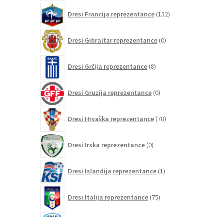
152
Dresi Francija reprezentance
152
izdelkov
0
Dresi Gibraltar reprezentance
0
izdelkov
8
Dresi Grčija reprezentance
8
izdelkov
0
Dresi Gruzija reprezentance
0
izdelkov
78
Dresi Hrvaška reprezentance
78
izdelkov
0
Dresi Irska reprezentance
0
izdelkov
1
Dresi Islandija reprezentance
1
izdelek
75
Dresi Italija reprezentance
75
izdelkov
0