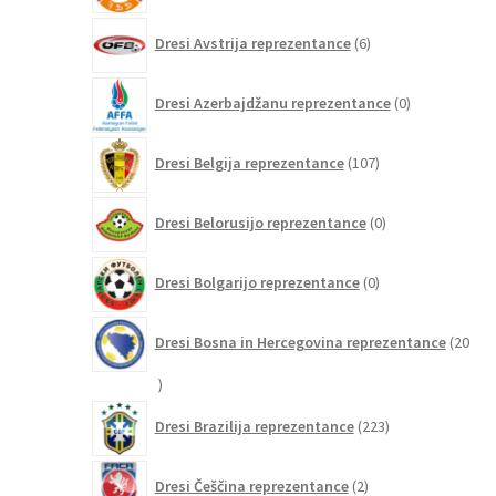
6
Dresi Avstrija reprezentance
6
izdelkov
0
Dresi Azerbajdžanu reprezentance
0
izdelkov
107
Dresi Belgija reprezentance
107
izdelkov
0
Dresi Belorusijo reprezentance
0
izdelkov
0
Dresi Bolgarijo reprezentance
0
izdelkov
Dresi Bosna in Hercegovina reprezentance
20
20
izdelkov
223
Dresi Brazilija reprezentance
223
izdelkov
2
Dresi Češčina reprezentance
2
izdelka