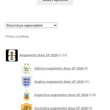
izdelek
ima
več
različic.
Možnosti
lahko
Prikaz rezultata
izberete
na
1223
strani
Nogometni dresi SP 2026
1223
izdelkov
izdelka
6
Alžirija nogometni dresi SP 2026
6
izdelkov
51
Anglija nogometni dresi SP 2026
51
izdelkov
120
Argentina nogometni dresi SP 2026
120
izdelkov
4
Avstralija nogometni dresi SP 2026
4