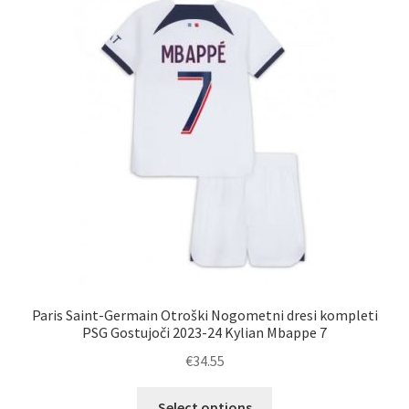
Paris Saint-Germain Otroški Nogometni dresi kompleti
PSG Gostujoči 2023-24 Kylian Mbappe 7
€
34.55
Ta
Select options