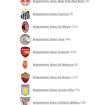
Nogometni dresi New York Red Bulls
4
izdelki
9
Nogometni Dresi Santos
9
izdelkov
211
Nogometni dresi AC Milan
211
izdelkov
44
Nogometni Dresi Ajax
44
izdelkov
350
Nogometni dresi Arsenal
350
izdelkov
8
Nogometni dresi AS Monaco
8
izdelkov
121
Nogometni dresi As Roma
121
izdelkov
71
Nogometni Dresi Aston Villa
71
izdelkov
24
Nogometni dresi Athletic Bilbao
24
izdelkov