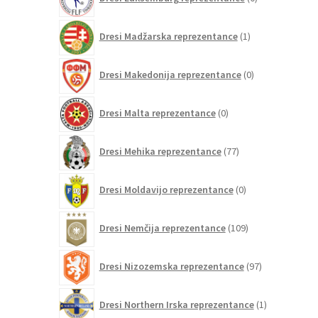
izdelkov
1
Dresi Madžarska reprezentance
1
izdelek
0
Dresi Makedonija reprezentance
0
izdelkov
0
Dresi Malta reprezentance
0
izdelkov
77
Dresi Mehika reprezentance
77
izdelkov
0
Dresi Moldavijo reprezentance
0
izdelkov
109
Dresi Nemčija reprezentance
109
izdelkov
97
Dresi Nizozemska reprezentance
97
izdelkov
1
Dresi Northern Irska reprezentance
1
izdelek