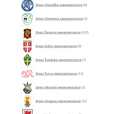
0
Dresi Slovaška reprezentance
0
izdelkov
2
Dresi Slovenija reprezentance
2
izdelka
197
Dresi Španija reprezentance
197
izdelkov
0
Dresi Srbiji reprezentance
0
izdelkov
7
Dresi Švedska reprezentance
7
izdelkov
12
Dresi Švica reprezentance
12
izdelkov
2
Dresi Ukrajini reprezentance
2
izdelka
21
Dresi Urugvaj reprezentance
21
izdelkov
5