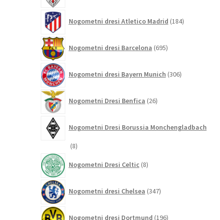
184
Nogometni dresi Atletico Madrid
184
izdelkov
695
Nogometni dresi Barcelona
695
izdelkov
306
Nogometni dresi Bayern Munich
306
izdelkov
26
Nogometni Dresi Benfica
26
izdelkov
Nogometni Dresi Borussia Monchengladbach
8
8
izdelkov
8
Nogometni Dresi Celtic
8
izdelkov
347
Nogometni dresi Chelsea
347
izdelkov
196
Nogometni dresi Dortmund
196