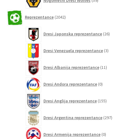
Nogometni Dresi Wolves
59
izdelkov
2042
Reprezentance
2042
izdelkov
26
Dresi Japonska reprezentance
26
izdelkov
3
Dresi Venezuela reprezentance
3
izdelki
11
Dresi Albanija reprezentance
11
izdelkov
0
Dresi Andora reprezentance
0
izdelkov
155
Dresi Anglija reprezentance
155
izdelkov
297
Dresi Argentina reprezentance
297
izdelkov
0
Dresi Armenija reprezentance
0
izdelkov