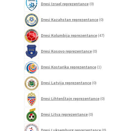
Dresi Izrael reprezentance
0
izdelkov
0
Dresi Kazahstan reprezentance
0
izdelkov
47
Dresi Kolumbija reprezentance
47
izdelkov
0
Dresi Kosovo reprezentance
0
izdelkov
1
Dresi Kostarika reprezentance
1
izdelek
0
Dresi Latvija reprezentance
0
izdelkov
0
Dresi Lihtenštajn reprezentance
0
izdelkov
0
Dresi Litva reprezentance
0
izdelkov
0
Dresi Luksemburg reprezentance
0