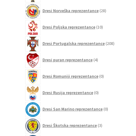
28
Dresi Norveška reprezentance
28
izdelkov
10
Dresi Poljska reprezentance
10
izdelkov
208
Dresi Portugalska reprezentance
208
izdelkov
4
Dresi puran reprezentance
4
izdelki
0
Dresi Romuniji reprezentance
0
izdelkov
0
Dresi Rusija reprezentance
0
izdelkov
0
Dresi San Marino reprezentance
0
izdelkov
3
Dresi Škotska reprezentance
3
izdelki