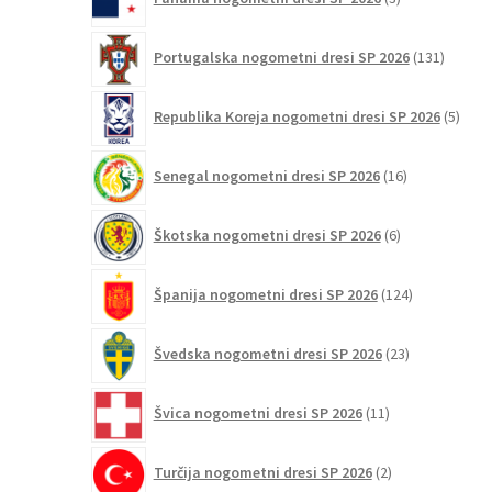
izdelki
131
Portugalska nogometni dresi SP 2026
131
izdelko
5
Republika Koreja nogometni dresi SP 2026
5
izdel
16
Senegal nogometni dresi SP 2026
16
izdelkov
6
Škotska nogometni dresi SP 2026
6
izdelkov
124
Španija nogometni dresi SP 2026
124
izdelkov
23
Švedska nogometni dresi SP 2026
23
izdelkov
11
Švica nogometni dresi SP 2026
11
izdelkov
2
Turčija nogometni dresi SP 2026
2
izdelka