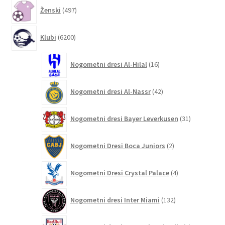
497
Ženski
497
izdelkov
6200
Klubi
6200
izdelkov
16
Nogometni dresi Al-Hilal
16
izdelkov
42
Nogometni dresi Al-Nassr
42
izdelkov
31
Nogometni dresi Bayer Leverkusen
31
izdelkov
2
Nogometni Dresi Boca Juniors
2
izdelka
4
Nogometni Dresi Crystal Palace
4
izdelki
132
Nogometni dresi Inter Miami
132
izdelkov
4