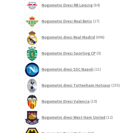
84
Nogometni Dresi RB Leipzig
84
izdelkov
27
Nogometni Dresi Real Betis
27
izdelkov
696
Nogometni dresi Real Madrid
696
izdelkov
0
Nogometni Dresi Sporting CP
0
izdelkov
21
Nogometni dresi SSC Napoli
21
izdelkov
255
Nogometni dresi Tottenham Hotspur
255
izdelko
10
Nogometni Dresi Valencia
10
izdelkov
12
Nogometni dresi West Ham United
12
izdelkov
59