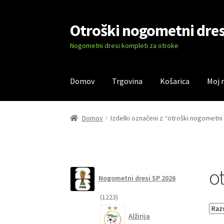
Otroški nogometni dres
Skip
Skip
to
to
Nogometni dresi kompleti za otroke
navigation
content
Domov
Trgovina
Košarica
Moj 
Domov
Blog
Kontaktiraj nas
Košarica
Moj ra
Domov
Izdelki označeni z “otroški nogometn
o
Nogometni dresi SP 2026
1223
1223
izdelkov
Alžirija