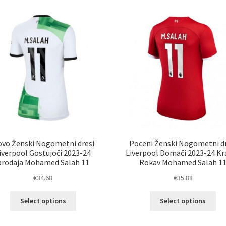
latest
vo Ženski Nogometni dresi
Poceni Ženski Nogometni dr
iverpool Gostujoči 2023-24
Liverpool Domači 2023-24 Kr
prodaja Mohamed Salah 11
Rokav Mohamed Salah 1
€
34.68
€
35.88
Ta
Ta
Select options
Select options
izdelek
izd
ima
im