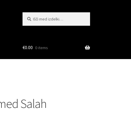
Išči:
Iskanje
€
0.00
0 items
med Salah