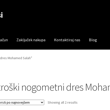
i
račun
Zaključek nakupa
Kontaktiraj nas
Blog
čun
Trgovina
Zaključek nakupa
i dres Mohamed Salah”
troški nogometni dres Moha
Sorted
Showing all 2 results
by