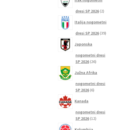
Irak nogometni
2
dresi SP 2026
2
izdelka
Italija nogometni
39
dresi SP 2026
39
izdelkov
Japonska
nogometni dresi
26
SP 2026
26
izdelkov
Južna Afrika
nogometni dresi
6
SP 2026
6
izdelkov
Kanada
nogometni dresi
12
SP 2026
12
izdelkov
Kolumbija