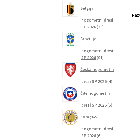
izdelkov
Belgija
nogometni dresi
75
SP 2026
75
izdelkov
Brazilija
nogometni dresi
91
SP 2026
91
izdelkov
Češka nogometni
4
dresi SP 2026
4
izdelki
Čile nogometni
5
dresi SP 2026
5
izdelkov
Curaçao
nogometni dresi
6
SP 2026
6