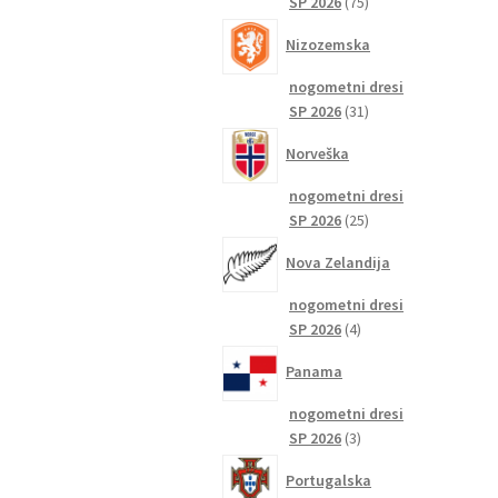
75
SP 2026
75
izdelkov
Nizozemska
nogometni dresi
31
SP 2026
31
izdelkov
Norveška
nogometni dresi
25
SP 2026
25
izdelkov
Nova Zelandija
nogometni dresi
4
SP 2026
4
izdelki
Panama
nogometni dresi
3
SP 2026
3
izdelki
Portugalska