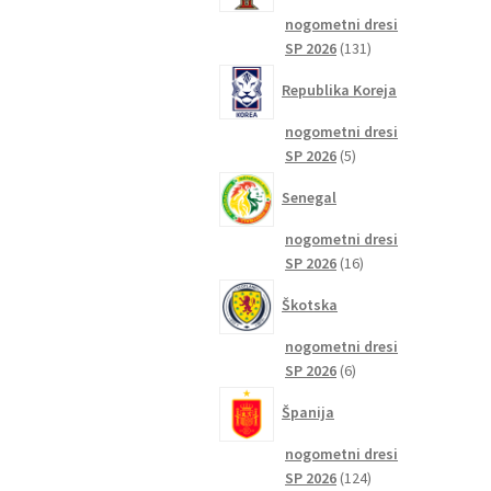
nogometni dresi
131
SP 2026
131
izdelkov
Republika Koreja
nogometni dresi
5
SP 2026
5
izdelkov
Senegal
nogometni dresi
16
SP 2026
16
izdelkov
Škotska
nogometni dresi
6
SP 2026
6
izdelkov
Španija
nogometni dresi
124
SP 2026
124