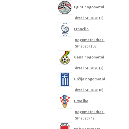
izdelkov
Egipt nogometni
2
dresi SP 2026
2
izdelka
Francija
nogometni dresi
103
SP 2026
103
izdelki
Gana nogometni
2
dresi SP 2026
2
izdelka
Grčija nogometni
8
dresi SP 2026
8
izdelkov
Hrvaška
nogometni dresi
47
SP 2026
47
izdelkov