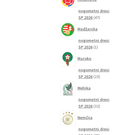
nogometni dresi
47
SP 2026
47
izdelkov
Madžarska
nogometni dresi
1
SP 2026
1
izdelek
Maroko
nogometni dresi
23
SP 2026
23
izdelkov
Mehika
nogometni dresi
32
SP 2026
32
izdelkov
Nemčija
nogometni dresi