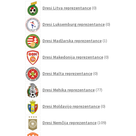
0
Dresi Litva reprezentance
0
izdelkov
0
Dresi Luksemburg reprezentance
0
izdelkov
1
Dresi Madžarska reprezentance
1
izdelek
0
Dresi Makedonija reprezentance
0
izdelkov
0
Dresi Malta reprezentance
0
izdelkov
77
Dresi Mehika reprezentance
77
izdelkov
0
Dresi Moldavijo reprezentance
0
izdelkov
109
Dresi Nemčija reprezentance
109
izdelkov
97