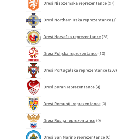
Dresi Nizozemska reprezentance
97
izdelkov
1
Dresi Northern Irska reprezentance
1
izdelek
28
Dresi Norveška reprezentance
28
izdelkov
10
Dresi Poljska reprezentance
10
izdelkov
208
Dresi Portugalska reprezentance
208
izdelkov
4
Dresi puran reprezentance
4
izdelki
0
Dresi Romuniji reprezentance
0
izdelkov
0
Dresi Rusija reprezentance
0
izdelkov
0
Dresi San Marino reprezentance
0