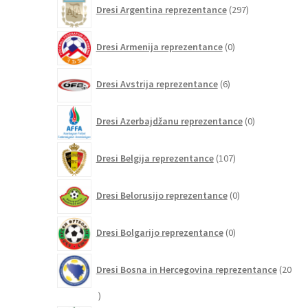
297
Dresi Argentina reprezentance
297
izdelkov
0
Dresi Armenija reprezentance
0
izdelkov
6
Dresi Avstrija reprezentance
6
izdelkov
0
Dresi Azerbajdžanu reprezentance
0
izdelkov
107
Dresi Belgija reprezentance
107
izdelkov
0
Dresi Belorusijo reprezentance
0
izdelkov
0
Dresi Bolgarijo reprezentance
0
izdelkov
Dresi Bosna in Hercegovina reprezentance
20
20