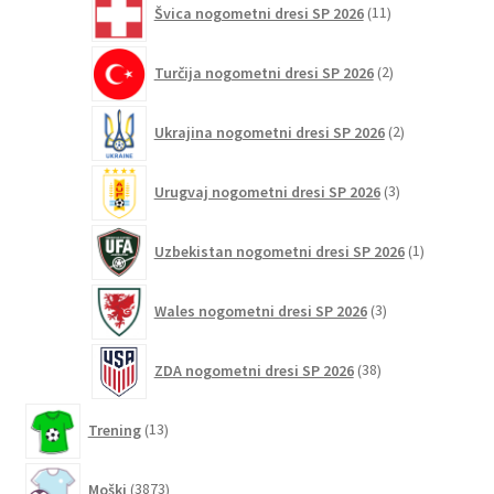
Švica nogometni dresi SP 2026
11
izdelkov
2
Turčija nogometni dresi SP 2026
2
izdelka
2
Ukrajina nogometni dresi SP 2026
2
izdelka
3
Urugvaj nogometni dresi SP 2026
3
izdelki
1
Uzbekistan nogometni dresi SP 2026
1
izdelek
3
Wales nogometni dresi SP 2026
3
izdelki
38
ZDA nogometni dresi SP 2026
38
izdelkov
13
Trening
13
izdelkov
3873
Moški
3873