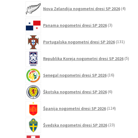
4
Nova Zelandija nogometni dresi SP 2026
4
izdelki
3
Panama nogometni dresi SP 2026
3
izdelki
131
Portugalska nogometni dresi SP 2026
131
izdelko
5
Republika Koreja nogometni dresi SP 2026
5
izdel
16
Senegal nogometni dresi SP 2026
16
izdelkov
6
Škotska nogometni dresi SP 2026
6
izdelkov
124
Španija nogometni dresi SP 2026
124
izdelkov
23
Švedska nogometni dresi SP 2026
23
izdelkov
11