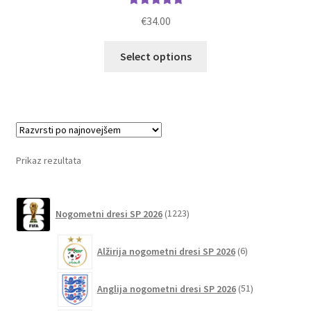
Ocenjeno
€
34.00
5.00
od 5
Ta
Select options
izdelek
ima
več
različic.
Možnosti
lahko
Prikaz rezultata
izberete
na
1223
strani
Nogometni dresi SP 2026
1223
izdelkov
izdelka
6
Alžirija nogometni dresi SP 2026
6
izdelkov
51
Anglija nogometni dresi SP 2026
51
izdelkov