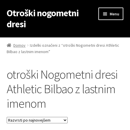
Otroški nogometni
Skip
Skip
Menu
to
to
dresi
navigation
content
Domov
Domov
Izdelki označeni z “otroški Nogometni dresi Athletic
Bilbao z lastnim imenom”
Blog
Kontaktiraj nas
otroški Nogometni dresi
Košarica
Athletic Bilbao z lastnim
imenom
Moj račun
Trgovina
Zaključek nakupa