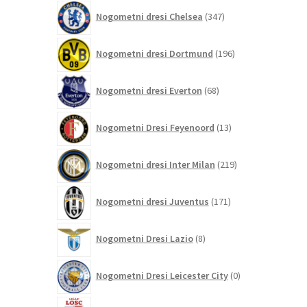
347
Nogometni dresi Chelsea
347
izdelkov
196
Nogometni dresi Dortmund
196
izdelkov
68
Nogometni dresi Everton
68
izdelkov
13
Nogometni Dresi Feyenoord
13
izdelkov
219
Nogometni dresi Inter Milan
219
izdelkov
171
Nogometni dresi Juventus
171
izdelkov
8
Nogometni Dresi Lazio
8
izdelkov
0
Nogometni Dresi Leicester City
0
izdelkov
4