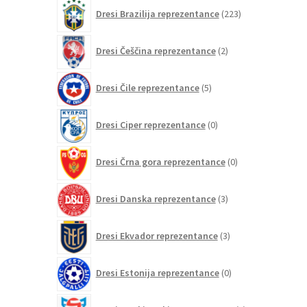
izdelkov
223
Dresi Brazilija reprezentance
223
izdelkov
2
Dresi Češčina reprezentance
2
izdelka
5
Dresi Čile reprezentance
5
izdelkov
0
Dresi Ciper reprezentance
0
izdelkov
0
Dresi Črna gora reprezentance
0
izdelkov
3
Dresi Danska reprezentance
3
izdelki
3
Dresi Ekvador reprezentance
3
izdelki
0
Dresi Estonija reprezentance
0
izdelkov
0