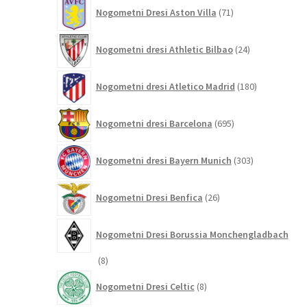
71
Nogometni Dresi Aston Villa
71
izdelkov
24
Nogometni dresi Athletic Bilbao
24
izdelkov
180
Nogometni dresi Atletico Madrid
180
izdelkov
695
Nogometni dresi Barcelona
695
izdelkov
303
Nogometni dresi Bayern Munich
303
izdelki
26
Nogometni Dresi Benfica
26
izdelkov
Nogometni Dresi Borussia Monchengladbach
8
8
izdelkov
8
Nogometni Dresi Celtic
8
izdelkov