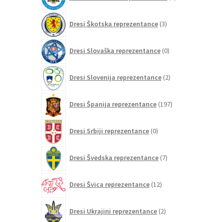
izdelkov
3
Dresi Škotska reprezentance
3
izdelki
0
Dresi Slovaška reprezentance
0
izdelkov
2
Dresi Slovenija reprezentance
2
izdelka
197
Dresi Španija reprezentance
197
izdelkov
0
Dresi Srbiji reprezentance
0
izdelkov
7
Dresi Švedska reprezentance
7
izdelkov
12
Dresi Švica reprezentance
12
izdelkov
2
Dresi Ukrajini reprezentance
2
izdelka