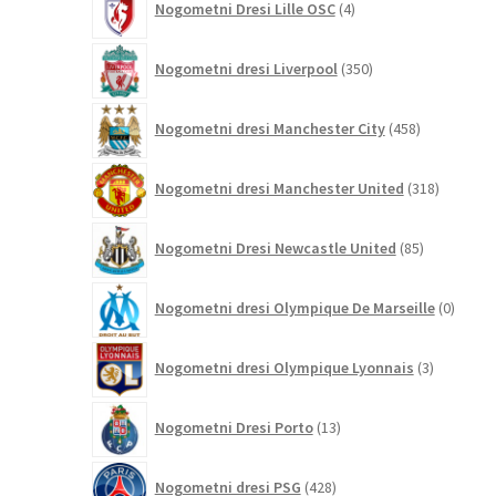
Nogometni Dresi Lille OSC
4
izdelki
350
Nogometni dresi Liverpool
350
izdelkov
458
Nogometni dresi Manchester City
458
izdelkov
318
Nogometni dresi Manchester United
318
izdelkov
85
Nogometni Dresi Newcastle United
85
izdelkov
0
Nogometni dresi Olympique De Marseille
0
izdelk
3
Nogometni dresi Olympique Lyonnais
3
izdelki
13
Nogometni Dresi Porto
13
izdelkov
428
Nogometni dresi PSG
428