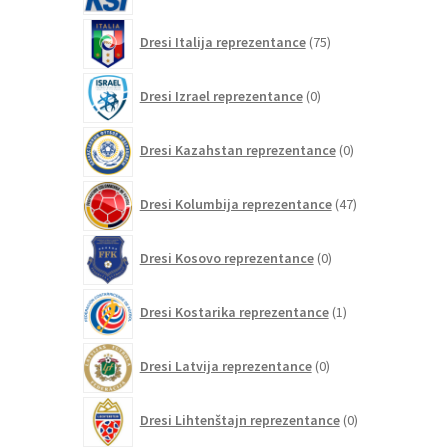
75
Dresi Italija reprezentance
75
izdelkov
0
Dresi Izrael reprezentance
0
izdelkov
0
Dresi Kazahstan reprezentance
0
izdelkov
47
Dresi Kolumbija reprezentance
47
izdelkov
0
Dresi Kosovo reprezentance
0
izdelkov
1
Dresi Kostarika reprezentance
1
izdelek
0
Dresi Latvija reprezentance
0
izdelkov
0
Dresi Lihtenštajn reprezentance
0
izdelkov