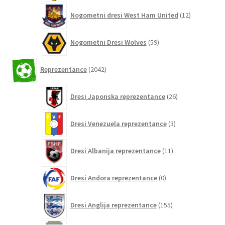
12
Nogometni dresi West Ham United
12
izdelkov
59
Nogometni Dresi Wolves
59
izdelkov
2042
Reprezentance
2042
izdelkov
26
Dresi Japonska reprezentance
26
izdelkov
3
Dresi Venezuela reprezentance
3
izdelki
11
Dresi Albanija reprezentance
11
izdelkov
0
Dresi Andora reprezentance
0
izdelkov
155
Dresi Anglija reprezentance
155
izdelkov