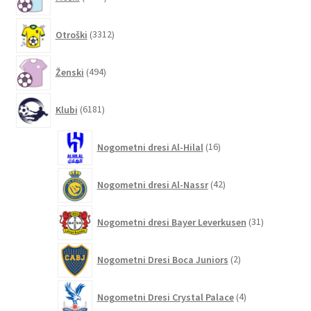
izdelkov
3312
Otroški
3312
izdelkov
494
Ženski
494
izdelkov
6181
Klubi
6181
izdelkov
16
Nogometni dresi Al-Hilal
16
izdelkov
42
Nogometni dresi Al-Nassr
42
izdelkov
31
Nogometni dresi Bayer Leverkusen
31
izdelkov
2
Nogometni Dresi Boca Juniors
2
izdelka
4
Nogometni Dresi Crystal Palace
4
izdelki