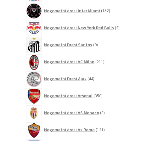
132
Nogometni dresi Inter Miami
132
izdelkov
4
Nogometni dresi New York Red Bulls
4
izdelki
9
Nogometni Dresi Santos
9
izdelkov
211
Nogometni dresi AC Milan
211
izdelkov
44
Nogometni Dresi Ajax
44
izdelkov
350
Nogometni dresi Arsenal
350
izdelkov
8
Nogometni dresi AS Monaco
8
izdelkov
121
Nogometni dresi As Roma
121
izdelkov