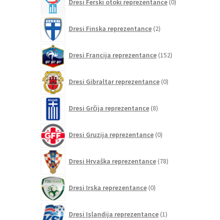
Dresi Ferski otoki reprezentance
0
izdelkov
2
Dresi Finska reprezentance
2
izdelka
152
Dresi Francija reprezentance
152
izdelkov
0
Dresi Gibraltar reprezentance
0
izdelkov
8
Dresi Grčija reprezentance
8
izdelkov
0
Dresi Gruzija reprezentance
0
izdelkov
78
Dresi Hrvaška reprezentance
78
izdelkov
0
Dresi Irska reprezentance
0
izdelkov
1
Dresi Islandija reprezentance
1
izdelek