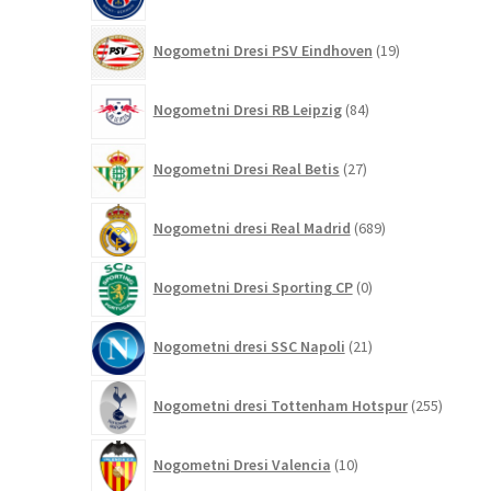
izdelkov
19
Nogometni Dresi PSV Eindhoven
19
izdelkov
84
Nogometni Dresi RB Leipzig
84
izdelkov
27
Nogometni Dresi Real Betis
27
izdelkov
689
Nogometni dresi Real Madrid
689
izdelkov
0
Nogometni Dresi Sporting CP
0
izdelkov
21
Nogometni dresi SSC Napoli
21
izdelkov
255
Nogometni dresi Tottenham Hotspur
255
izdelko
10
Nogometni Dresi Valencia
10
izdelkov