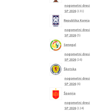
nogometni dresi
131
SP 2026
131
izdelkov
Republika Koreja
nogometni dresi
5
SP 2026
5
izdelkov
Senegal
nogometni dresi
16
SP 2026
16
izdelkov
Škotska
nogometni dresi
6
SP 2026
6
izdelkov
Španija
nogometni dresi
124
SP 2026
124