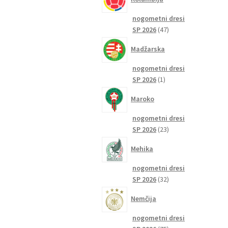
nogometni dresi
47
SP 2026
47
izdelkov
Madžarska
nogometni dresi
1
SP 2026
1
izdelek
Maroko
nogometni dresi
23
SP 2026
23
izdelkov
Mehika
nogometni dresi
32
SP 2026
32
izdelkov
Nemčija
nogometni dresi