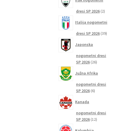
Irak nogometni
2
dresi SP 2026
2
izdelka
Italija nogometni
39
dresi SP 2026
39
izdelkov
Japonska
nogometni dresi
26
SP 2026
26
izdelkov
Južna Afrika
nogometni dresi
6
SP 2026
6
izdelkov
Kanada
nogometni dresi
12
SP 2026
12
izdelkov
Kolumbija