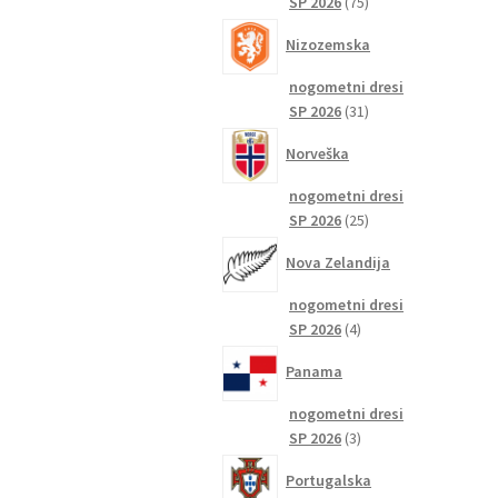
75
SP 2026
75
izdelkov
Nizozemska
nogometni dresi
31
SP 2026
31
izdelkov
Norveška
nogometni dresi
25
SP 2026
25
izdelkov
Nova Zelandija
nogometni dresi
4
SP 2026
4
izdelki
Panama
nogometni dresi
3
SP 2026
3
izdelki
Portugalska