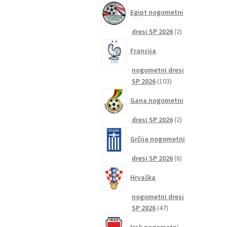
izdelkov
Egipt nogometni
2
dresi SP 2026
2
izdelka
Francija
nogometni dresi
103
SP 2026
103
izdelki
Gana nogometni
2
dresi SP 2026
2
izdelka
Grčija nogometni
8
dresi SP 2026
8
izdelkov
Hrvaška
nogometni dresi
47
SP 2026
47
izdelkov