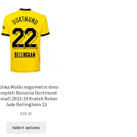
plika Moški nogometni dresi
ompleti Borussia Dortmund
mači 2023-24 Kratek Rokav
Jude Bellingham 22
€
38.25
Ta
Select options
izdelek