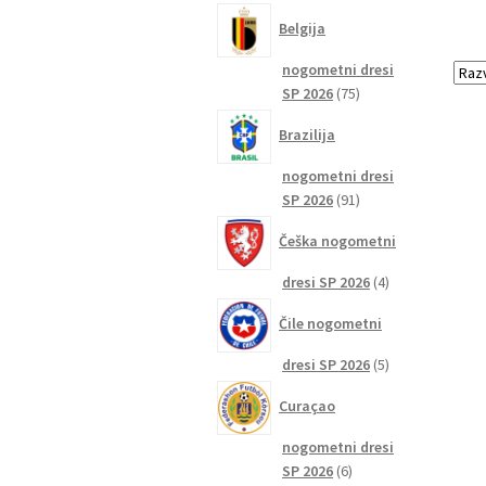
izdelkov
Belgija
nogometni dresi
75
SP 2026
75
izdelkov
Brazilija
nogometni dresi
91
SP 2026
91
izdelkov
Češka nogometni
4
dresi SP 2026
4
izdelki
Čile nogometni
5
dresi SP 2026
5
izdelkov
Curaçao
nogometni dresi
6
SP 2026
6