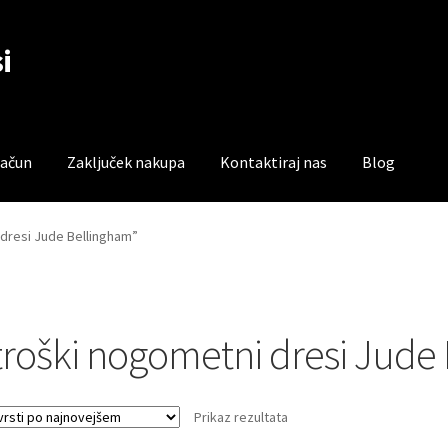
i
račun
Zaključek nakupa
Kontaktiraj nas
Blog
čun
Trgovina
Zaključek nakupa
 dresi Jude Bellingham”
troški nogometni dresi Jude
Prikaz rezultata