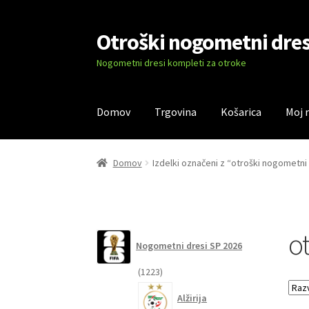
Otroški nogometni dres
Skip
Skip
to
to
Nogometni dresi kompleti za otroke
navigation
content
Domov
Trgovina
Košarica
Moj 
Domov
Blog
Kontaktiraj nas
Košarica
Moj ra
Domov
Izdelki označeni z “otroški nogometni
o
Nogometni dresi SP 2026
1223
1223
izdelkov
Alžirija