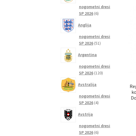
nogometni dresi
6
SP 2026
6
izdelkov
Anglija
nogometni dresi
51
SP 2026
51
izdelkov
Argentina
nogometni dresi
120
SP 2026
120
izdelkov
Avstralija
Re
k
nogometni dresi
Do
4
SP 2026
4
izdelki
Avstrija
nogometni dresi
6
SP 2026
6