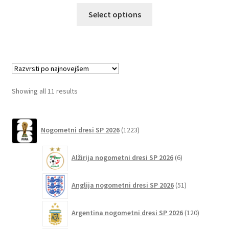
Ta
Select options
izdelek
ima
več
različic.
Možnosti
lahko
Sorted
Showing all 11 results
izberete
by
na
latest
1223
strani
Nogometni dresi SP 2026
1223
izdelkov
izdelka
6
Alžirija nogometni dresi SP 2026
6
izdelkov
51
Anglija nogometni dresi SP 2026
51
izdelkov
120
Argentina nogometni dresi SP 2026
120
izdelkov