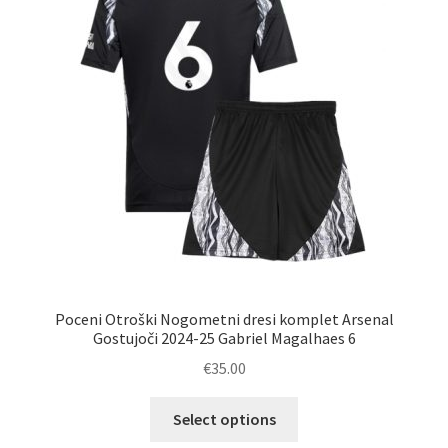
izberete
na
strani
izdelka
Poceni Otroški Nogometni dresi komplet Arsenal
Gostujoči 2024-25 Gabriel Magalhaes 6
€
35.00
Ta
Select options
izdelek