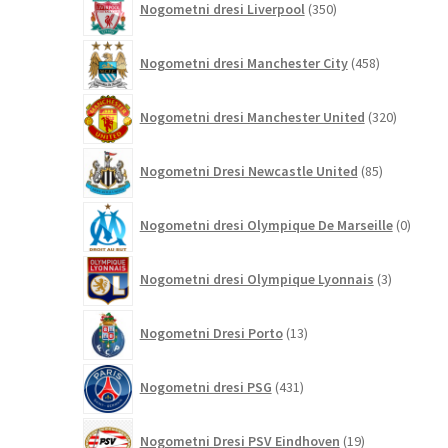
Nogometni dresi Liverpool
350
izdelkov
458
Nogometni dresi Manchester City
458
izdelkov
320
Nogometni dresi Manchester United
320
izdelkov
85
Nogometni Dresi Newcastle United
85
izdelkov
0
Nogometni dresi Olympique De Marseille
0
izdelk
3
Nogometni dresi Olympique Lyonnais
3
izdelki
13
Nogometni Dresi Porto
13
izdelkov
431
Nogometni dresi PSG
431
izdelkov
19
Nogometni Dresi PSV Eindhoven
19