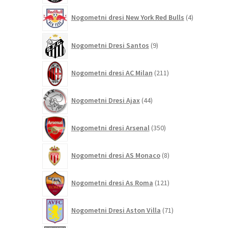
4
Nogometni dresi New York Red Bulls
4
izdelki
9
Nogometni Dresi Santos
9
izdelkov
211
Nogometni dresi AC Milan
211
izdelkov
44
Nogometni Dresi Ajax
44
izdelkov
350
Nogometni dresi Arsenal
350
izdelkov
8
Nogometni dresi AS Monaco
8
izdelkov
121
Nogometni dresi As Roma
121
izdelkov
71
Nogometni Dresi Aston Villa
71
izdelkov