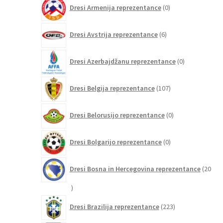
0
Dresi Armenija reprezentance
0
izdelkov
6
Dresi Avstrija reprezentance
6
izdelkov
0
Dresi Azerbajdžanu reprezentance
0
izdelkov
107
Dresi Belgija reprezentance
107
izdelkov
0
Dresi Belorusijo reprezentance
0
izdelkov
0
Dresi Bolgarijo reprezentance
0
izdelkov
Dresi Bosna in Hercegovina reprezentance
20
20
izdelkov
223
Dresi Brazilija reprezentance
223
izdelkov