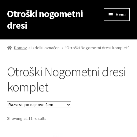
Otroški nogometni
Skip
Skip
Menu
to
to
dresi
navigation
content
Domov
Domov
Izdelki označeni z “Otroški Nogometni dresi komplet”
Blog
Otroški Nogometni dresi
Kontaktiraj nas
komplet
Košarica
Moj račun
Sorted
Showing all 11 results
Trgovina
by
latest
Zaključek nakupa