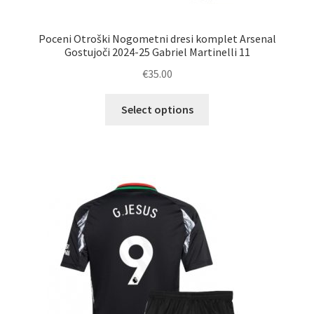
Poceni Otroški Nogometni dresi komplet Arsenal
Gostujoči 2024-25 Gabriel Martinelli 11
€
35.00
Ta
Select options
izdelek
ima
več
različic.
Možnosti
lahko
izberete
na
strani
izdelka