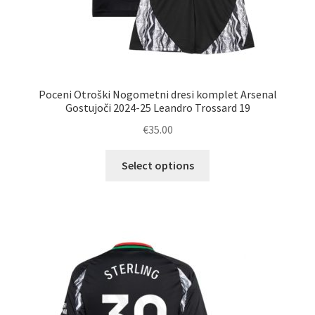
Poceni Otroški Nogometni dresi komplet Arsenal
Gostujoči 2024-25 Leandro Trossard 19
€
35.00
Ta
Select options
izdelek
ima
več
različic.
Možnosti
lahko
izberete
na