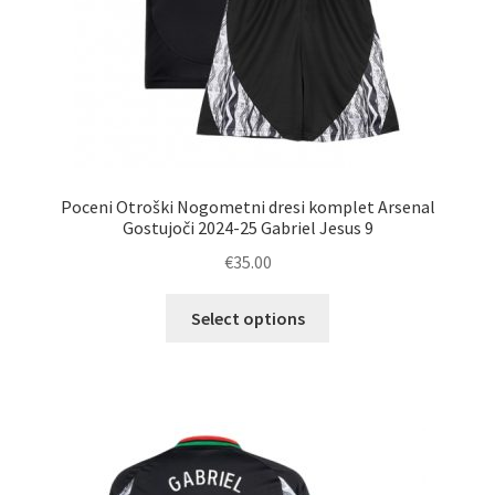
Poceni Otroški Nogometni dresi komplet Arsenal
Gostujoči 2024-25 Gabriel Jesus 9
€
35.00
Ta
Select options
izdelek
ima
več
različic.
Možnosti
lahko