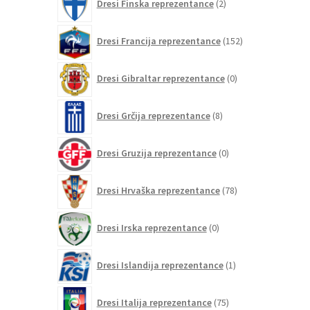
Dresi Finska reprezentance
2
izdelka
152
Dresi Francija reprezentance
152
izdelkov
0
Dresi Gibraltar reprezentance
0
izdelkov
8
Dresi Grčija reprezentance
8
izdelkov
0
Dresi Gruzija reprezentance
0
izdelkov
78
Dresi Hrvaška reprezentance
78
izdelkov
0
Dresi Irska reprezentance
0
izdelkov
1
Dresi Islandija reprezentance
1
izdelek
75
Dresi Italija reprezentance
75
izdelkov