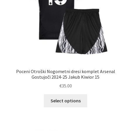
izdelka
Poceni Otroški Nogometni dresi komplet Arsenal
Gostujoči 2024-25 Jakub Kiwior 15
€
35.00
Ta
Select options
izdelek
ima
več
različic.