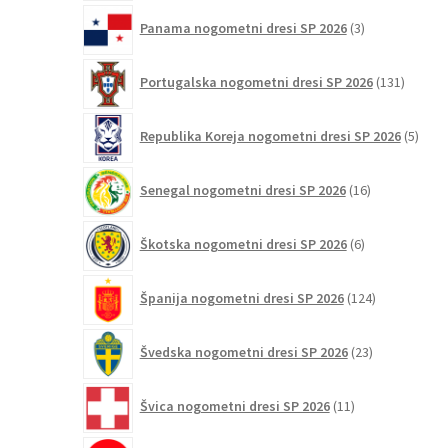
3
Panama nogometni dresi SP 2026
3
izdelki
131
Portugalska nogometni dresi SP 2026
131
izdelko
5
Republika Koreja nogometni dresi SP 2026
5
izdel
16
Senegal nogometni dresi SP 2026
16
izdelkov
6
Škotska nogometni dresi SP 2026
6
izdelkov
124
Španija nogometni dresi SP 2026
124
izdelkov
23
Švedska nogometni dresi SP 2026
23
izdelkov
11
Švica nogometni dresi SP 2026
11
izdelkov
2