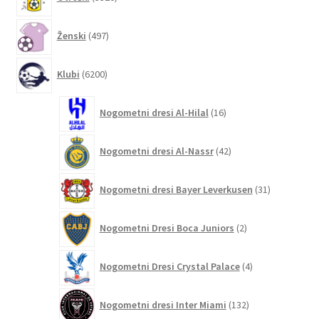
izdelkov
497
Ženski
497
izdelkov
6200
Klubi
6200
izdelkov
16
Nogometni dresi Al-Hilal
16
izdelkov
42
Nogometni dresi Al-Nassr
42
izdelkov
31
Nogometni dresi Bayer Leverkusen
31
izdelkov
2
Nogometni Dresi Boca Juniors
2
izdelka
4
Nogometni Dresi Crystal Palace
4
izdelki
132
Nogometni dresi Inter Miami
132
izdelkov