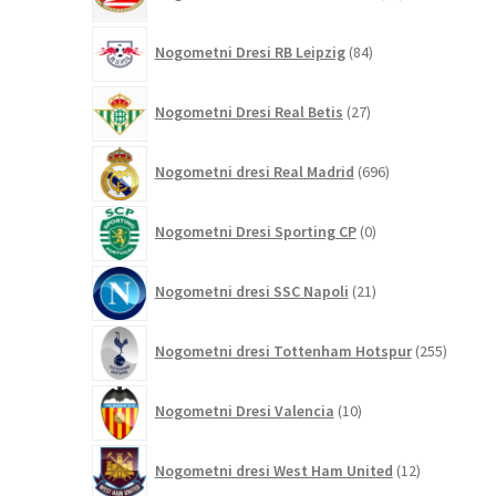
izdelkov
84
Nogometni Dresi RB Leipzig
84
izdelkov
27
Nogometni Dresi Real Betis
27
izdelkov
696
Nogometni dresi Real Madrid
696
izdelkov
0
Nogometni Dresi Sporting CP
0
izdelkov
21
Nogometni dresi SSC Napoli
21
izdelkov
255
Nogometni dresi Tottenham Hotspur
255
izdelko
10
Nogometni Dresi Valencia
10
izdelkov
12
Nogometni dresi West Ham United
12
izdelkov