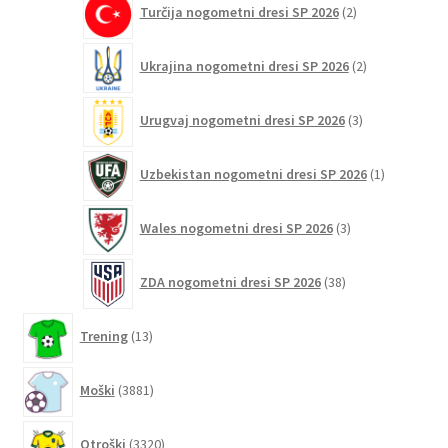
Turčija nogometni dresi SP 2026
2
izdelka
2
Ukrajina nogometni dresi SP 2026
2
izdelka
3
Urugvaj nogometni dresi SP 2026
3
izdelki
1
Uzbekistan nogometni dresi SP 2026
1
izdelek
3
Wales nogometni dresi SP 2026
3
izdelki
38
ZDA nogometni dresi SP 2026
38
izdelkov
13
Trening
13
izdelkov
3881
Moški
3881
izdelkov
3320
Otroški
3320