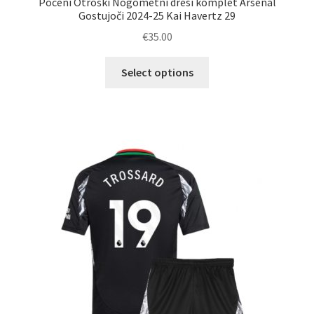
Poceni Otroški Nogometni dresi komplet Arsenal
Gostujoči 2024-25 Kai Havertz 29
€
35.00
Ta
Select options
izdelek
ima
več
različic.
Možnosti
lahko
izberete
na
strani
izdelka