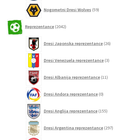
59
Nogometni Dresi Wolves
59
izdelkov
2042
Reprezentance
2042
izdelkov
26
Dresi Japonska reprezentance
26
izdelkov
3
Dresi Venezuela reprezentance
3
izdelki
11
Dresi Albanija reprezentance
11
izdelkov
0
Dresi Andora reprezentance
0
izdelkov
155
Dresi Anglija reprezentance
155
izdelkov
297
Dresi Argentina reprezentance
297
izdelkov