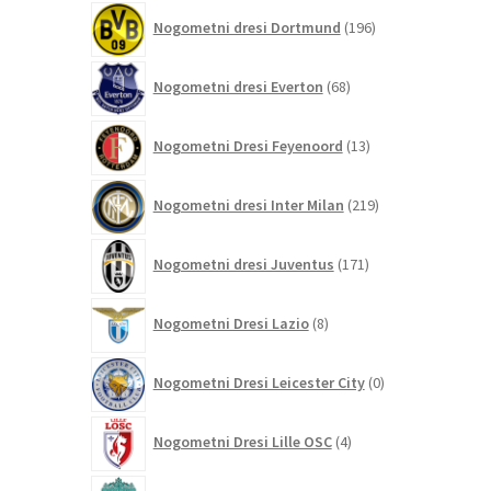
196
Nogometni dresi Dortmund
196
izdelkov
68
Nogometni dresi Everton
68
izdelkov
13
Nogometni Dresi Feyenoord
13
izdelkov
219
Nogometni dresi Inter Milan
219
izdelkov
171
Nogometni dresi Juventus
171
izdelkov
8
Nogometni Dresi Lazio
8
izdelkov
0
Nogometni Dresi Leicester City
0
izdelkov
4
Nogometni Dresi Lille OSC
4
izdelki
350