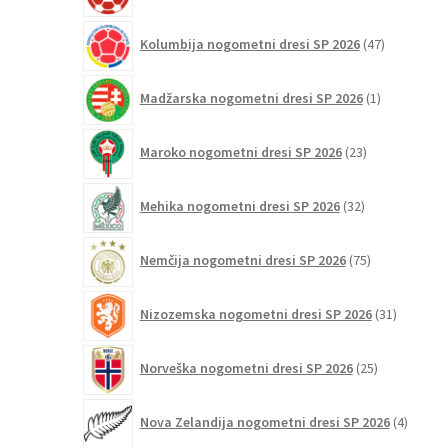
47
Kolumbija nogometni dresi SP 2026
47
izdelkov
1
Madžarska nogometni dresi SP 2026
1
izdelek
23
Maroko nogometni dresi SP 2026
23
izdelkov
32
Mehika nogometni dresi SP 2026
32
izdelkov
75
Nemčija nogometni dresi SP 2026
75
izdelkov
31
Nizozemska nogometni dresi SP 2026
31
izdelkov
25
Norveška nogometni dresi SP 2026
25
izdelkov
4
Nova Zelandija nogometni dresi SP 2026
4
izdelki