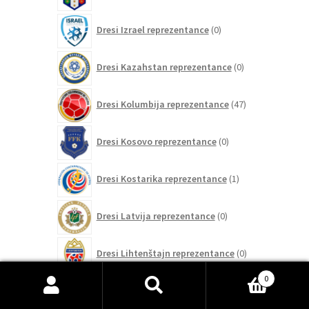
0
Dresi Izrael reprezentance
0
izdelkov
0
Dresi Kazahstan reprezentance
0
izdelkov
47
Dresi Kolumbija reprezentance
47
izdelkov
0
Dresi Kosovo reprezentance
0
izdelkov
1
Dresi Kostarika reprezentance
1
izdelek
0
Dresi Latvija reprezentance
0
izdelkov
0
Dresi Lihtenštajn reprezentance
0
izdelkov
0
0
Dresi Litva reprezentance
0
Išči:
Iskanje
izdelkov