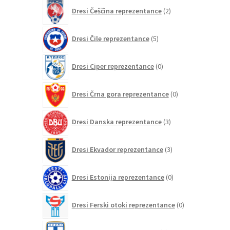
2
Dresi Češčina reprezentance
2
izdelka
5
Dresi Čile reprezentance
5
izdelkov
0
Dresi Ciper reprezentance
0
izdelkov
0
Dresi Črna gora reprezentance
0
izdelkov
3
Dresi Danska reprezentance
3
izdelki
3
Dresi Ekvador reprezentance
3
izdelki
0
Dresi Estonija reprezentance
0
izdelkov
0
Dresi Ferski otoki reprezentance
0
izdelkov
2