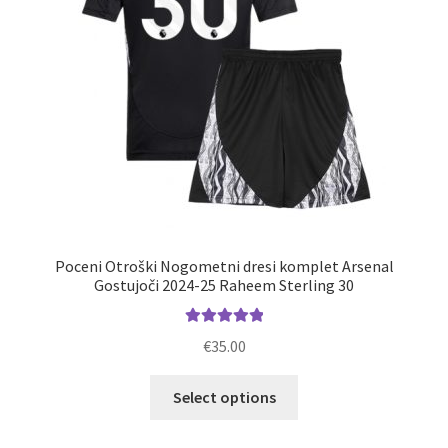
strani
izdelka
Poceni Otroški Nogometni dresi komplet Arsenal
Gostujoči 2024-25 Raheem Sterling 30
Ocenjeno
€
35.00
5.00
od 5
Ta
Select options
izdelek
ima