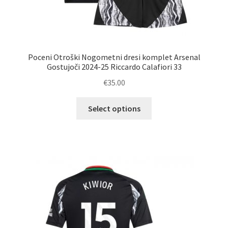
Poceni Otroški Nogometni dresi komplet Arsenal
Gostujoči 2024-25 Riccardo Calafiori 33
€
35.00
Ta
Select options
izdelek
ima
več
različic.
Možnosti
lahko
izberete
na
strani