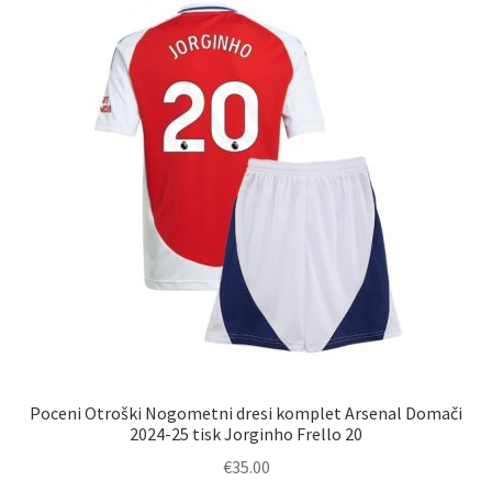
Možnosti
lahko
izberete
na
strani
izdelka
Poceni Otroški Nogometni dresi komplet Arsenal Domači
2024-25 tisk Jorginho Frello 20
€
35.00