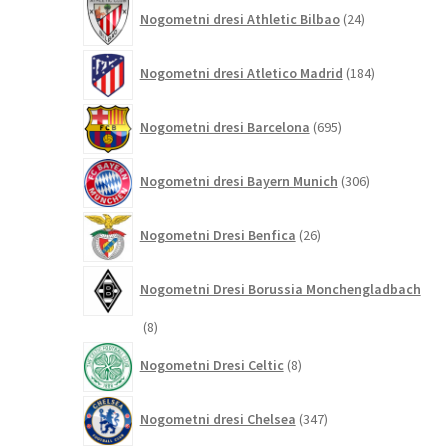
24
Nogometni dresi Athletic Bilbao
24
izdelkov
184
Nogometni dresi Atletico Madrid
184
izdelkov
695
Nogometni dresi Barcelona
695
izdelkov
306
Nogometni dresi Bayern Munich
306
izdelkov
26
Nogometni Dresi Benfica
26
izdelkov
Nogometni Dresi Borussia Monchengladbach
8
8
izdelkov
8
Nogometni Dresi Celtic
8
izdelkov
347
Nogometni dresi Chelsea
347
izdelkov