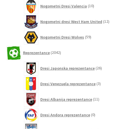
10
Nogometni Dresi Valencia
10
izdelkov
12
Nogometni dresi West Ham United
12
izdelkov
59
Nogometni Dresi Wolves
59
izdelkov
2042
Reprezentance
2042
izdelkov
26
Dresi Japonska reprezentance
26
izdelkov
3
Dresi Venezuela reprezentance
3
izdelki
11
Dresi Albanija reprezentance
11
izdelkov
0
Dresi Andora reprezentance
0
izdelkov
155