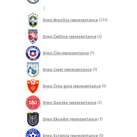
20
izdelkov
223
Dresi Brazilija reprezentance
223
izdelkov
2
Dresi Češčina reprezentance
2
izdelka
5
Dresi Čile reprezentance
5
izdelkov
0
Dresi Ciper reprezentance
0
izdelkov
0
Dresi Črna gora reprezentance
0
izdelkov
3
Dresi Danska reprezentance
3
izdelki
3
Dresi Ekvador reprezentance
3
izdelki
0
Dresi Estonija reprezentance
0