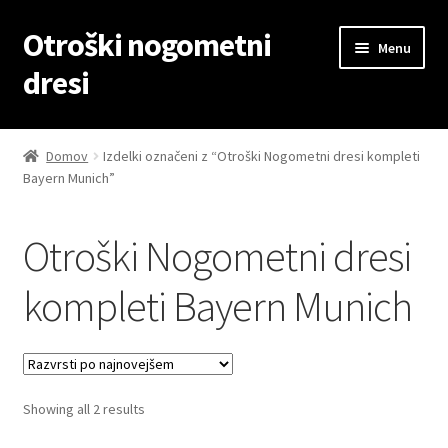
Otroški nogometni
Skip
Skip
Menu
to
to
dresi
navigation
content
Domov
Domov
Izdelki označeni z “Otroški Nogometni dresi kompleti
Bayern Munich”
Blog
Kontaktiraj nas
Otroški Nogometni dresi
Košarica
kompleti Bayern Munich
Moj račun
Trgovina
Sorted
Showing all 2 results
by
Zaključek nakupa