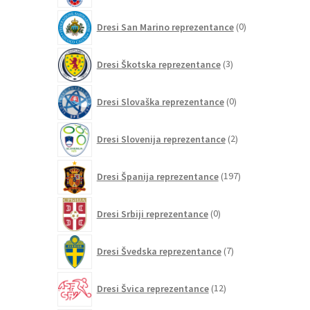
0
Dresi San Marino reprezentance
0
izdelkov
3
Dresi Škotska reprezentance
3
izdelki
0
Dresi Slovaška reprezentance
0
izdelkov
2
Dresi Slovenija reprezentance
2
izdelka
197
Dresi Španija reprezentance
197
izdelkov
0
Dresi Srbiji reprezentance
0
izdelkov
7
Dresi Švedska reprezentance
7
izdelkov
12
Dresi Švica reprezentance
12
izdelkov