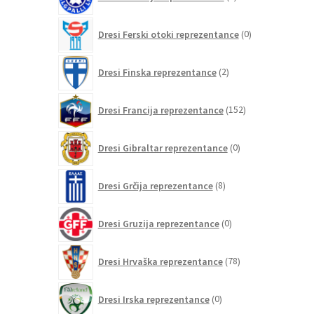
izdelkov
0
Dresi Ferski otoki reprezentance
0
izdelkov
2
Dresi Finska reprezentance
2
izdelka
152
Dresi Francija reprezentance
152
izdelkov
0
Dresi Gibraltar reprezentance
0
izdelkov
8
Dresi Grčija reprezentance
8
izdelkov
0
Dresi Gruzija reprezentance
0
izdelkov
78
Dresi Hrvaška reprezentance
78
izdelkov
0
Dresi Irska reprezentance
0
izdelkov