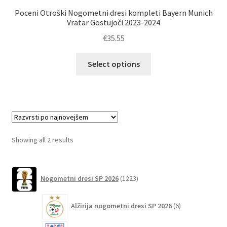
Poceni Otroški Nogometni dresi kompleti Bayern Munich
Vratar Gostujoči 2023-2024
€
35.55
Ta
Select options
izdelek
ima
več
različic.
Možnosti
lahko
Sorted
Showing all 2 results
izberete
by
na
latest
1223
strani
Nogometni dresi SP 2026
1223
izdelkov
izdelka
6
Alžirija nogometni dresi SP 2026
6
izdelkov
51