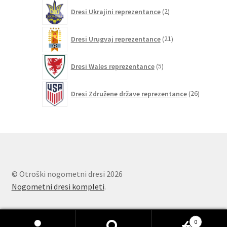
2
Dresi Ukrajini reprezentance
2
izdelka
21
Dresi Urugvaj reprezentance
21
izdelkov
5
Dresi Wales reprezentance
5
izdelkov
26
Dresi Združene države reprezentance
26
izdelkov
© Otroški nogometni dresi 2026
Nogometni dresi kompleti
.
0