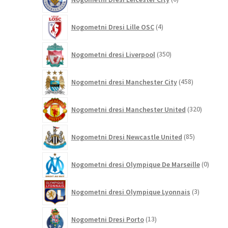
izdelkov
4
Nogometni Dresi Lille OSC
4
izdelki
350
Nogometni dresi Liverpool
350
izdelkov
458
Nogometni dresi Manchester City
458
izdelkov
320
Nogometni dresi Manchester United
320
izdelkov
85
Nogometni Dresi Newcastle United
85
izdelkov
0
Nogometni dresi Olympique De Marseille
0
izdelk
3
Nogometni dresi Olympique Lyonnais
3
izdelki
13
Nogometni Dresi Porto
13
izdelkov