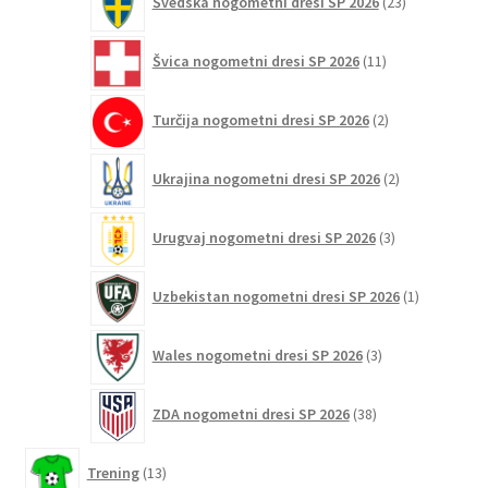
Švedska nogometni dresi SP 2026
23
izdelkov
11
Švica nogometni dresi SP 2026
11
izdelkov
2
Turčija nogometni dresi SP 2026
2
izdelka
2
Ukrajina nogometni dresi SP 2026
2
izdelka
3
Urugvaj nogometni dresi SP 2026
3
izdelki
1
Uzbekistan nogometni dresi SP 2026
1
izdelek
3
Wales nogometni dresi SP 2026
3
izdelki
38
ZDA nogometni dresi SP 2026
38
izdelkov
13
Trening
13
izdelkov