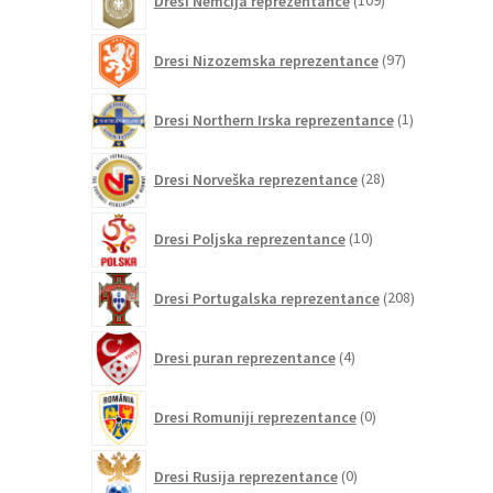
Dresi Nemčija reprezentance
109
izdelkov
97
Dresi Nizozemska reprezentance
97
izdelkov
1
Dresi Northern Irska reprezentance
1
izdelek
28
Dresi Norveška reprezentance
28
izdelkov
10
Dresi Poljska reprezentance
10
izdelkov
208
Dresi Portugalska reprezentance
208
izdelkov
4
Dresi puran reprezentance
4
izdelki
0
Dresi Romuniji reprezentance
0
izdelkov
0
Dresi Rusija reprezentance
0
izdelkov