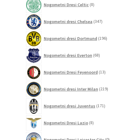
8
Nogometni Dresi Celtic
8
izdelkov
347
Nogometni dresi Chelsea
347
izdelkov
196
Nogometni dresi Dortmund
196
izdelkov
68
Nogometni dresi Everton
68
izdelkov
13
Nogometni Dresi Feyenoord
13
izdelkov
219
Nogometni dresi Inter Milan
219
izdelkov
171
Nogometni dresi Juventus
171
izdelkov
8
Nogometni Dresi Lazio
8
izdelkov
0
Nogometni Dresi Leicester City
0