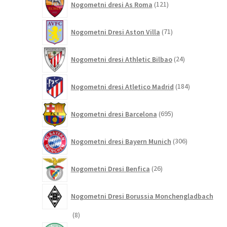
Nogometni dresi As Roma
121
izdelkov
71
Nogometni Dresi Aston Villa
71
izdelkov
24
Nogometni dresi Athletic Bilbao
24
izdelkov
184
Nogometni dresi Atletico Madrid
184
izdelkov
695
Nogometni dresi Barcelona
695
izdelkov
306
Nogometni dresi Bayern Munich
306
izdelkov
26
Nogometni Dresi Benfica
26
izdelkov
Nogometni Dresi Borussia Monchengladbach
8
8
izdelkov