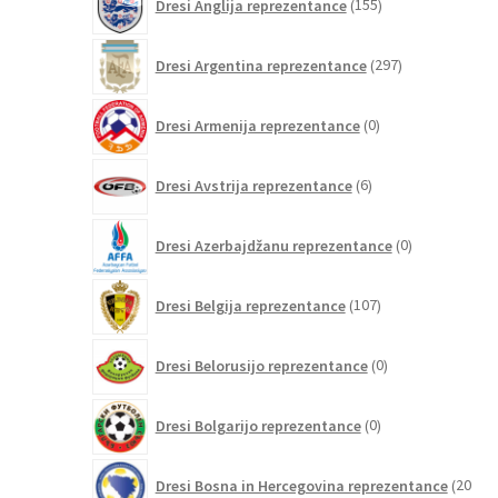
Dresi Anglija reprezentance
155
izdelkov
297
Dresi Argentina reprezentance
297
izdelkov
0
Dresi Armenija reprezentance
0
izdelkov
6
Dresi Avstrija reprezentance
6
izdelkov
0
Dresi Azerbajdžanu reprezentance
0
izdelkov
107
Dresi Belgija reprezentance
107
izdelkov
0
Dresi Belorusijo reprezentance
0
izdelkov
0
Dresi Bolgarijo reprezentance
0
izdelkov
Dresi Bosna in Hercegovina reprezentance
20