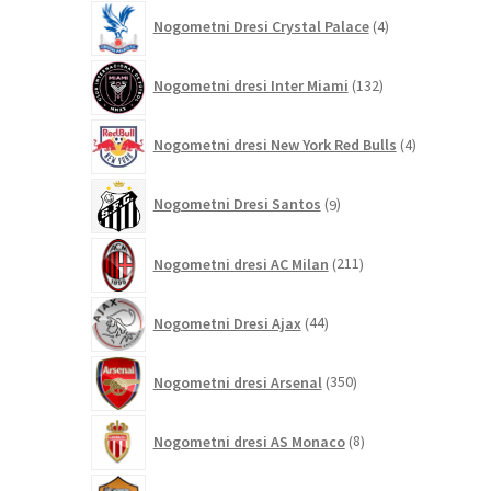
4
Nogometni Dresi Crystal Palace
4
izdelki
132
Nogometni dresi Inter Miami
132
izdelkov
4
Nogometni dresi New York Red Bulls
4
izdelki
9
Nogometni Dresi Santos
9
izdelkov
211
Nogometni dresi AC Milan
211
izdelkov
44
Nogometni Dresi Ajax
44
izdelkov
350
Nogometni dresi Arsenal
350
izdelkov
8
Nogometni dresi AS Monaco
8
izdelkov
121