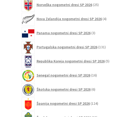
25
Norveška nogometni dresi SP 2026
25
izdelkov
4
Nova Zelandija nogometni dresi SP 2026
4
izdelki
3
Panama nogometni dresi SP 2026
3
izdelki
131
Portugalska nogometni dresi SP 2026
131
izdelko
5
Republika Koreja nogometni dresi SP 2026
5
izdel
16
Senegal nogometni dresi SP 2026
16
izdelkov
6
Škotska nogometni dresi SP 2026
6
izdelkov
124
Španija nogometni dresi SP 2026
124
izdelkov
23