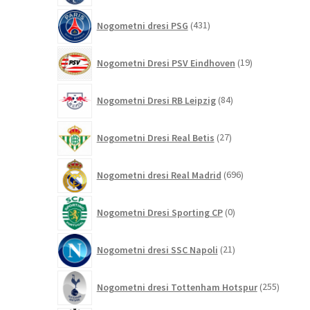
431
Nogometni dresi PSG
431
izdelkov
19
Nogometni Dresi PSV Eindhoven
19
izdelkov
84
Nogometni Dresi RB Leipzig
84
izdelkov
27
Nogometni Dresi Real Betis
27
izdelkov
696
Nogometni dresi Real Madrid
696
izdelkov
0
Nogometni Dresi Sporting CP
0
izdelkov
21
Nogometni dresi SSC Napoli
21
izdelkov
255
Nogometni dresi Tottenham Hotspur
255
izdelko