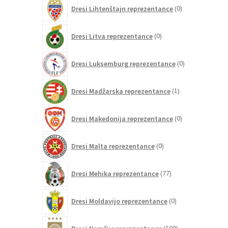
0
Dresi Lihtenštajn reprezentance
0
izdelkov
0
Dresi Litva reprezentance
0
izdelkov
0
Dresi Luksemburg reprezentance
0
izdelkov
1
Dresi Madžarska reprezentance
1
izdelek
0
Dresi Makedonija reprezentance
0
izdelkov
0
Dresi Malta reprezentance
0
izdelkov
77
Dresi Mehika reprezentance
77
izdelkov
0
Dresi Moldavijo reprezentance
0
izdelkov
109