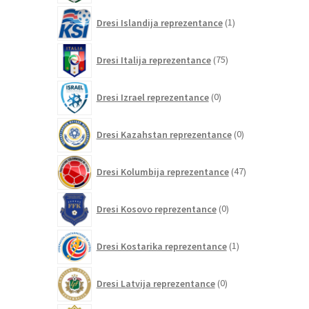
1
Dresi Islandija reprezentance
1
izdelek
75
Dresi Italija reprezentance
75
izdelkov
0
Dresi Izrael reprezentance
0
izdelkov
0
Dresi Kazahstan reprezentance
0
izdelkov
47
Dresi Kolumbija reprezentance
47
izdelkov
0
Dresi Kosovo reprezentance
0
izdelkov
1
Dresi Kostarika reprezentance
1
izdelek
0
Dresi Latvija reprezentance
0
izdelkov