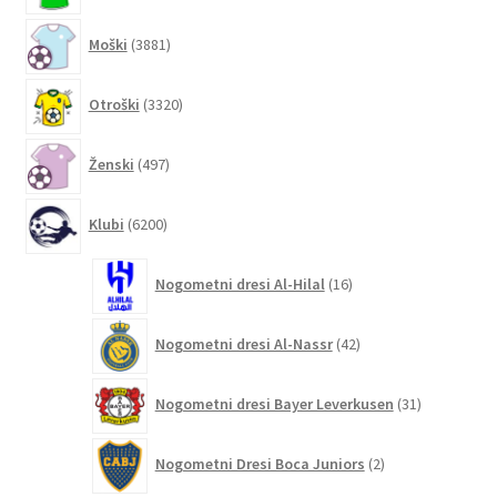
3881
Moški
3881
izdelkov
3320
Otroški
3320
izdelkov
497
Ženski
497
izdelkov
6200
Klubi
6200
izdelkov
16
Nogometni dresi Al-Hilal
16
izdelkov
42
Nogometni dresi Al-Nassr
42
izdelkov
31
Nogometni dresi Bayer Leverkusen
31
izdelkov
2
Nogometni Dresi Boca Juniors
2
izdelka