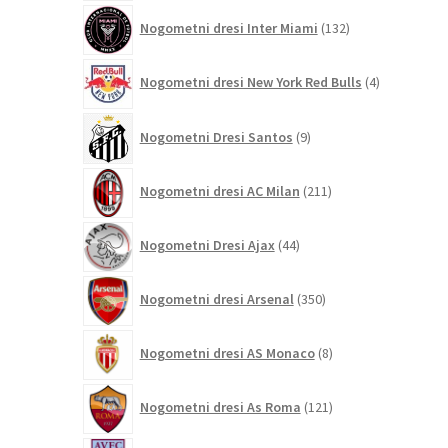
132
Nogometni dresi Inter Miami
132
izdelkov
4
Nogometni dresi New York Red Bulls
4
izdelki
9
Nogometni Dresi Santos
9
izdelkov
211
Nogometni dresi AC Milan
211
izdelkov
44
Nogometni Dresi Ajax
44
izdelkov
350
Nogometni dresi Arsenal
350
izdelkov
8
Nogometni dresi AS Monaco
8
izdelkov
121
Nogometni dresi As Roma
121
izdelkov
71