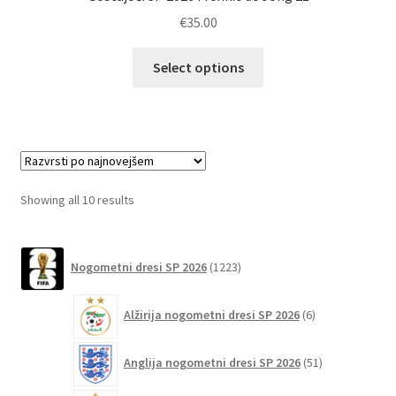
€
35.00
Ta
Select options
izdelek
ima
več
različic.
Možnosti
lahko
Sorted
Showing all 10 results
izberete
by
na
latest
1223
strani
Nogometni dresi SP 2026
1223
izdelkov
izdelka
6
Alžirija nogometni dresi SP 2026
6
izdelkov
51
Anglija nogometni dresi SP 2026
51
izdelkov