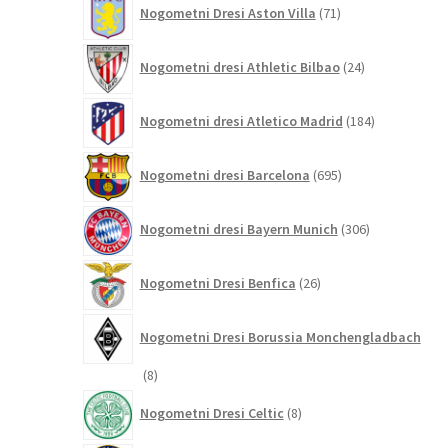
Nogometni Dresi Aston Villa
71
izdelkov
24
Nogometni dresi Athletic Bilbao
24
izdelkov
184
Nogometni dresi Atletico Madrid
184
izdelkov
695
Nogometni dresi Barcelona
695
izdelkov
306
Nogometni dresi Bayern Munich
306
izdelkov
26
Nogometni Dresi Benfica
26
izdelkov
Nogometni Dresi Borussia Monchengladbach
8
8
izdelkov
8
Nogometni Dresi Celtic
8
izdelkov