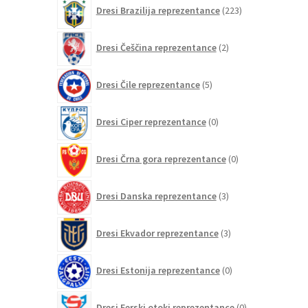
223
Dresi Brazilija reprezentance
223
izdelkov
2
Dresi Češčina reprezentance
2
izdelka
5
Dresi Čile reprezentance
5
izdelkov
0
Dresi Ciper reprezentance
0
izdelkov
0
Dresi Črna gora reprezentance
0
izdelkov
3
Dresi Danska reprezentance
3
izdelki
3
Dresi Ekvador reprezentance
3
izdelki
0
Dresi Estonija reprezentance
0
izdelkov
0
Dresi Ferski otoki reprezentance
0