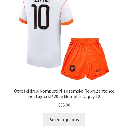
lahko
izberete
na
strani
izdelka
Otroški dresi kompleti Nizozemska Reprezentance
Gostujoči SP 2026 Memphis Depay 10
€
35.00
Ta
Select options
izdelek