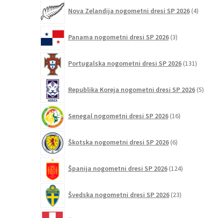
4
Nova Zelandija nogometni dresi SP 2026
4
izdelki
3
Panama nogometni dresi SP 2026
3
izdelki
131
Portugalska nogometni dresi SP 2026
131
izdelko
5
Republika Koreja nogometni dresi SP 2026
5
izdel
16
Senegal nogometni dresi SP 2026
16
izdelkov
6
Škotska nogometni dresi SP 2026
6
izdelkov
124
Španija nogometni dresi SP 2026
124
izdelkov
23
Švedska nogometni dresi SP 2026
23
izdelkov
11