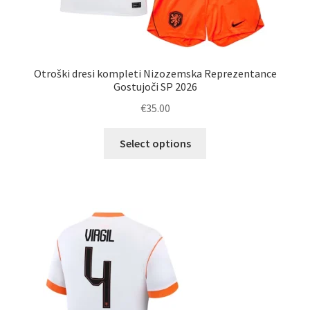
Otroški dresi kompleti Nizozemska Reprezentance
Gostujoči SP 2026
€
35.00
Ta
Select options
izdelek
ima
več
različic.
Možnosti
lahko
izberete
na
strani
izdelka