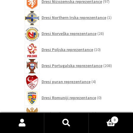
Dresi Nizozemska reprezentance
97
izdelkov
1
Dresi Northern Irska reprezentance
1
izdelek
28
Dresi Norveška reprezentance
28
izdelkov
10
Dresi Poljska reprezentance
10
izdelkov
208
Dresi Portugalska reprezentance
208
izdelkov
4
Dresi puran reprezentance
4
izdelki
0
Dresi Romuniji reprezentance
0
izdelkov
0
Dresi Rusija reprezentance
0
izdelkov
0
0
Išči:
Iskanje
Dresi San Marino reprezentance
0
izdelkov