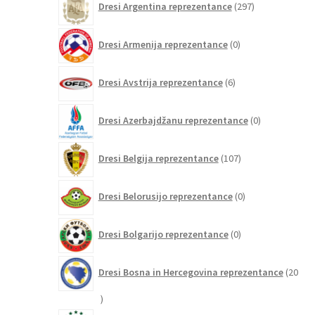
Dresi Argentina reprezentance
297
izdelkov
0
Dresi Armenija reprezentance
0
izdelkov
6
Dresi Avstrija reprezentance
6
izdelkov
0
Dresi Azerbajdžanu reprezentance
0
izdelkov
107
Dresi Belgija reprezentance
107
izdelkov
0
Dresi Belorusijo reprezentance
0
izdelkov
0
Dresi Bolgarijo reprezentance
0
izdelkov
Dresi Bosna in Hercegovina reprezentance
20
20
izdelkov