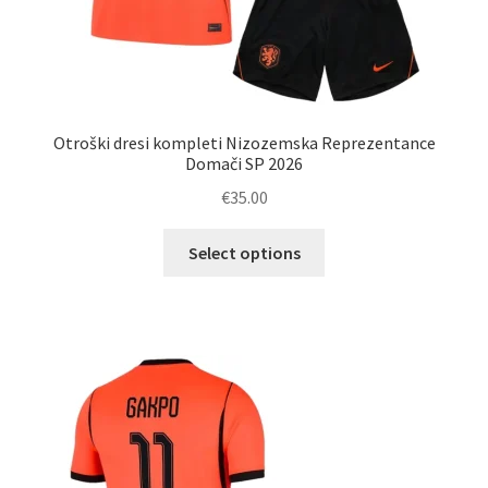
Otroški dresi kompleti Nizozemska Reprezentance
Domači SP 2026
€
35.00
Ta
Select options
izdelek
ima
več
različic.
Možnosti
lahko
izberete
na
strani