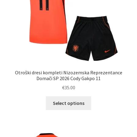
izdelka
Otroški dresi kompleti Nizozemska Reprezentance
Domači SP 2026 Cody Gakpo 11
€
35.00
Ta
Select options
izdelek
ima
več
različic.