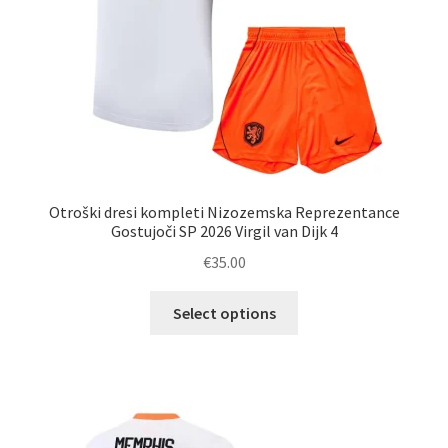
Otroški dresi kompleti Nizozemska Reprezentance
Gostujoči SP 2026 Virgil van Dijk 4
€
35.00
Ta
Select options
izdelek
ima
več
različic.
Možnosti