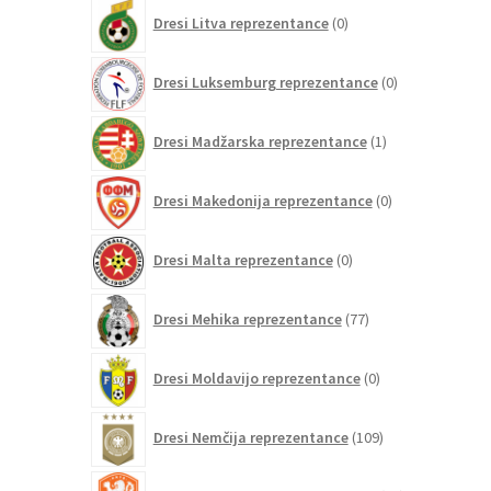
0
Dresi Litva reprezentance
0
izdelkov
0
Dresi Luksemburg reprezentance
0
izdelkov
1
Dresi Madžarska reprezentance
1
izdelek
0
Dresi Makedonija reprezentance
0
izdelkov
0
Dresi Malta reprezentance
0
izdelkov
77
Dresi Mehika reprezentance
77
izdelkov
0
Dresi Moldavijo reprezentance
0
izdelkov
109
Dresi Nemčija reprezentance
109
izdelkov
97