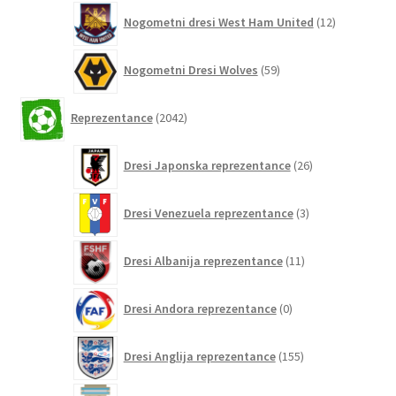
12
Nogometni dresi West Ham United
12
izdelkov
59
Nogometni Dresi Wolves
59
izdelkov
2042
Reprezentance
2042
izdelkov
26
Dresi Japonska reprezentance
26
izdelkov
3
Dresi Venezuela reprezentance
3
izdelki
11
Dresi Albanija reprezentance
11
izdelkov
0
Dresi Andora reprezentance
0
izdelkov
155
Dresi Anglija reprezentance
155
izdelkov
297