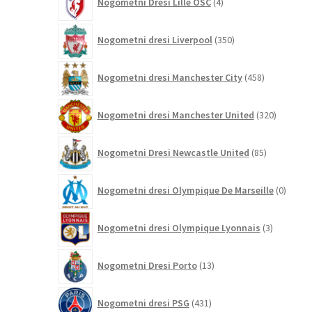
Nogometni Dresi Lille OSC
4
izdelki
350
Nogometni dresi Liverpool
350
izdelkov
458
Nogometni dresi Manchester City
458
izdelkov
320
Nogometni dresi Manchester United
320
izdelkov
85
Nogometni Dresi Newcastle United
85
izdelkov
0
Nogometni dresi Olympique De Marseille
0
izdelk
3
Nogometni dresi Olympique Lyonnais
3
izdelki
13
Nogometni Dresi Porto
13
izdelkov
431
Nogometni dresi PSG
431
izdelkov