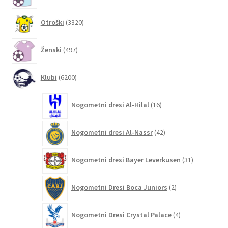
3320
Otroški
3320
izdelkov
497
Ženski
497
izdelkov
6200
Klubi
6200
izdelkov
16
Nogometni dresi Al-Hilal
16
izdelkov
42
Nogometni dresi Al-Nassr
42
izdelkov
31
Nogometni dresi Bayer Leverkusen
31
izdelkov
2
Nogometni Dresi Boca Juniors
2
izdelka
4
Nogometni Dresi Crystal Palace
4
izdelki