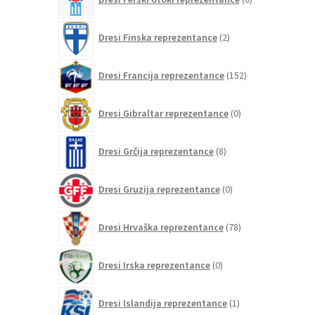
izdelkov
2
Dresi Finska reprezentance
2
izdelka
152
Dresi Francija reprezentance
152
izdelkov
0
Dresi Gibraltar reprezentance
0
izdelkov
8
Dresi Grčija reprezentance
8
izdelkov
0
Dresi Gruzija reprezentance
0
izdelkov
78
Dresi Hrvaška reprezentance
78
izdelkov
0
Dresi Irska reprezentance
0
izdelkov
1
Dresi Islandija reprezentance
1
izdelek