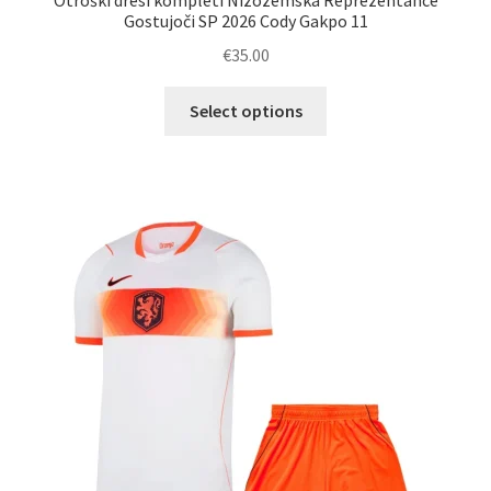
Otroški dresi kompleti Nizozemska Reprezentance
Gostujoči SP 2026 Cody Gakpo 11
€
35.00
Ta
Select options
izdelek
ima
več
različic.
Možnosti
lahko
izberete
na
strani
izdelka