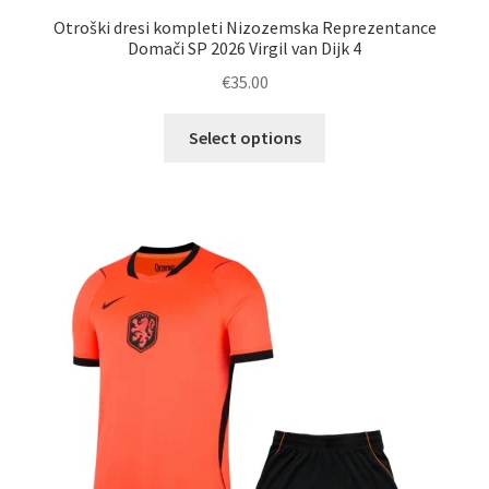
Otroški dresi kompleti Nizozemska Reprezentance
Domači SP 2026 Virgil van Dijk 4
€
35.00
Ta
Select options
izdelek
ima
več
različic.
Možnosti
lahko
izberete
na
strani
izdelka