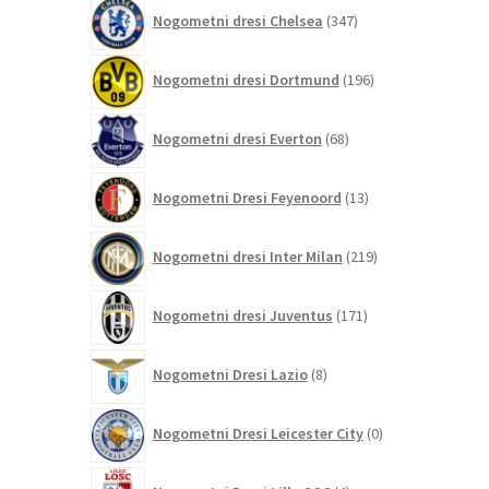
347
Nogometni dresi Chelsea
347
izdelkov
196
Nogometni dresi Dortmund
196
izdelkov
68
Nogometni dresi Everton
68
izdelkov
13
Nogometni Dresi Feyenoord
13
izdelkov
219
Nogometni dresi Inter Milan
219
izdelkov
171
Nogometni dresi Juventus
171
izdelkov
8
Nogometni Dresi Lazio
8
izdelkov
0
Nogometni Dresi Leicester City
0
izdelkov
4