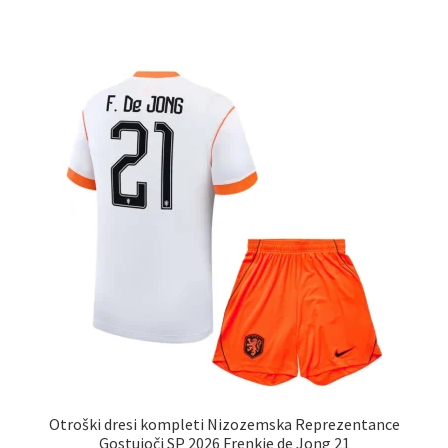
ima
več
različic.
Možnosti
lahko
izberete
na
strani
izdelka
Otroški dresi kompleti Nizozemska Reprezentance
Gostujoči SP 2026 Frenkie de Jong 21