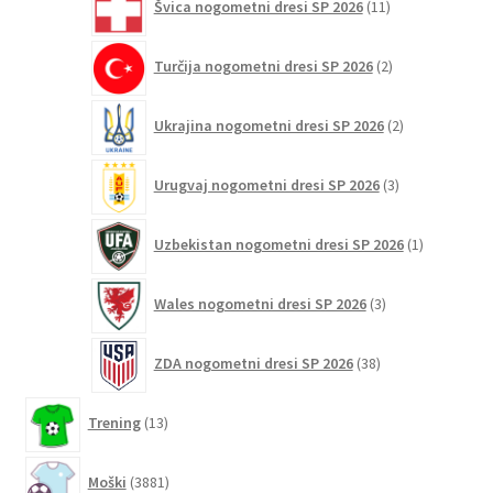
Švica nogometni dresi SP 2026
11
izdelkov
2
Turčija nogometni dresi SP 2026
2
izdelka
2
Ukrajina nogometni dresi SP 2026
2
izdelka
3
Urugvaj nogometni dresi SP 2026
3
izdelki
1
Uzbekistan nogometni dresi SP 2026
1
izdelek
3
Wales nogometni dresi SP 2026
3
izdelki
38
ZDA nogometni dresi SP 2026
38
izdelkov
13
Trening
13
izdelkov
3881
Moški
3881
izdelkov