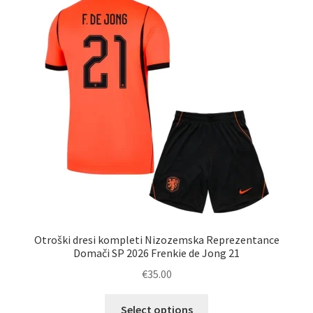
Možnosti
lahko
izberete
na
strani
izdelka
Otroški dresi kompleti Nizozemska Reprezentance
Domači SP 2026 Frenkie de Jong 21
€
35.00
Ta
Select options