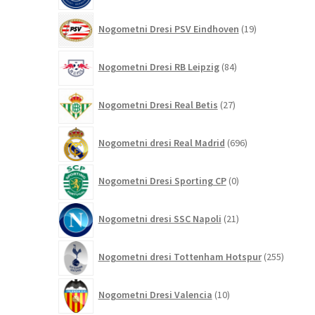
19
Nogometni Dresi PSV Eindhoven
19
izdelkov
84
Nogometni Dresi RB Leipzig
84
izdelkov
27
Nogometni Dresi Real Betis
27
izdelkov
696
Nogometni dresi Real Madrid
696
izdelkov
0
Nogometni Dresi Sporting CP
0
izdelkov
21
Nogometni dresi SSC Napoli
21
izdelkov
255
Nogometni dresi Tottenham Hotspur
255
izdelko
10
Nogometni Dresi Valencia
10
izdelkov