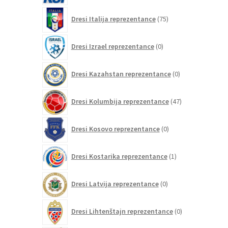
75
Dresi Italija reprezentance
75
izdelkov
0
Dresi Izrael reprezentance
0
izdelkov
0
Dresi Kazahstan reprezentance
0
izdelkov
47
Dresi Kolumbija reprezentance
47
izdelkov
0
Dresi Kosovo reprezentance
0
izdelkov
1
Dresi Kostarika reprezentance
1
izdelek
0
Dresi Latvija reprezentance
0
izdelkov
0
Dresi Lihtenštajn reprezentance
0
izdelkov