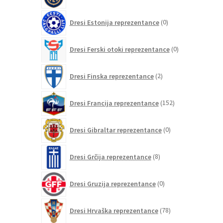
0
Dresi Estonija reprezentance
0
izdelkov
0
Dresi Ferski otoki reprezentance
0
izdelkov
2
Dresi Finska reprezentance
2
izdelka
152
Dresi Francija reprezentance
152
izdelkov
0
Dresi Gibraltar reprezentance
0
izdelkov
8
Dresi Grčija reprezentance
8
izdelkov
0
Dresi Gruzija reprezentance
0
izdelkov
78
Dresi Hrvaška reprezentance
78
izdelkov