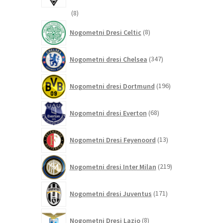
8
8
izdelkov
8
Nogometni Dresi Celtic
8
izdelkov
347
Nogometni dresi Chelsea
347
izdelkov
196
Nogometni dresi Dortmund
196
izdelkov
68
Nogometni dresi Everton
68
izdelkov
13
Nogometni Dresi Feyenoord
13
izdelkov
219
Nogometni dresi Inter Milan
219
izdelkov
171
Nogometni dresi Juventus
171
izdelkov
8
Nogometni Dresi Lazio
8