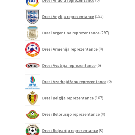
Dresi Andora reprezentance
0
izdelkov
155
Dresi Anglija reprezentance
155
izdelkov
297
Dresi Argentina reprezentance
297
izdelkov
0
Dresi Armenija reprezentance
0
izdelkov
6
Dresi Avstrija reprezentance
6
izdelkov
0
Dresi Azerbajdžanu reprezentance
0
izdelkov
107
Dresi Belgija reprezentance
107
izdelkov
0
Dresi Belorusijo reprezentance
0
izdelkov
0
Dresi Bolgarijo reprezentance
0
izdelkov