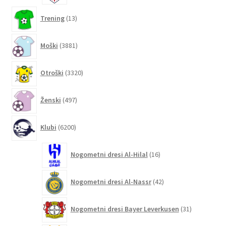
13
Trening
13
izdelkov
3881
Moški
3881
izdelkov
3320
Otroški
3320
izdelkov
497
Ženski
497
izdelkov
6200
Klubi
6200
izdelkov
16
Nogometni dresi Al-Hilal
16
izdelkov
42
Nogometni dresi Al-Nassr
42
izdelkov
31
Nogometni dresi Bayer Leverkusen
31
izdelkov