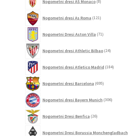
Nogometni dresi AS Monaco
8
izdelkov
121
Nogometni dresi As Roma
121
izdelkov
71
Nogometni Dresi Aston Villa
71
izdelkov
24
Nogometni dresi Athletic Bilbao
24
izdelkov
184
Nogometni dresi Atletico Madrid
184
izdelkov
695
Nogometni dresi Barcelona
695
izdelkov
306
Nogometni dresi Bayern Munich
306
izdelkov
26
Nogometni Dresi Benfica
26
izdelkov
Nogometni Dresi Borussia Monchengladbach