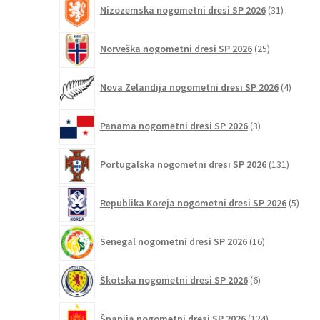
31
Nizozemska nogometni dresi SP 2026
31
izdelkov
25
Norveška nogometni dresi SP 2026
25
izdelkov
4
Nova Zelandija nogometni dresi SP 2026
4
izdelki
3
Panama nogometni dresi SP 2026
3
izdelki
131
Portugalska nogometni dresi SP 2026
131
izdelko
5
Republika Koreja nogometni dresi SP 2026
5
izdel
16
Senegal nogometni dresi SP 2026
16
izdelkov
6
Škotska nogometni dresi SP 2026
6
izdelkov
124
Španija nogometni dresi SP 2026
124