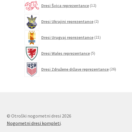
12
Dresi Švica reprezentance
12
izdelkov
2
Dresi Ukrajini reprezentance
2
izdelka
21
Dresi Urugvaj reprezentance
21
izdelkov
5
Dresi Wales reprezentance
5
izdelkov
26
Dresi Združene države reprezentance
26
izdelkov
© Otroški nogometni dresi 2026
Nogometni dresi kompleti
.