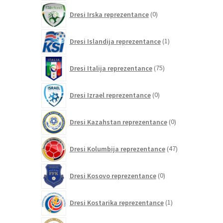
0
Dresi Irska reprezentance
0
izdelkov
1
Dresi Islandija reprezentance
1
izdelek
75
Dresi Italija reprezentance
75
izdelkov
0
Dresi Izrael reprezentance
0
izdelkov
0
Dresi Kazahstan reprezentance
0
izdelkov
47
Dresi Kolumbija reprezentance
47
izdelkov
0
Dresi Kosovo reprezentance
0
izdelkov
1
Dresi Kostarika reprezentance
1
izdelek
0