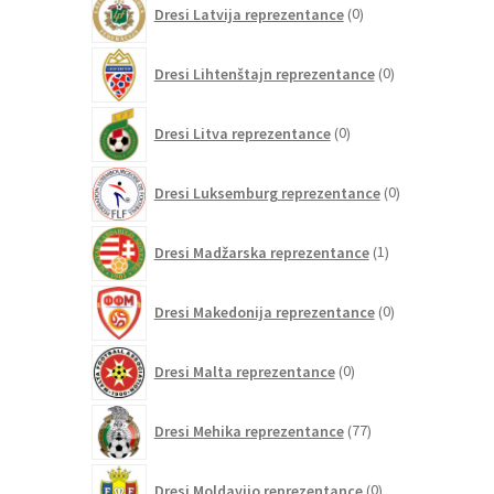
Dresi Latvija reprezentance
0
izdelkov
0
Dresi Lihtenštajn reprezentance
0
izdelkov
0
Dresi Litva reprezentance
0
izdelkov
0
Dresi Luksemburg reprezentance
0
izdelkov
1
Dresi Madžarska reprezentance
1
izdelek
0
Dresi Makedonija reprezentance
0
izdelkov
0
Dresi Malta reprezentance
0
izdelkov
77
Dresi Mehika reprezentance
77
izdelkov
0
Dresi Moldavijo reprezentance
0