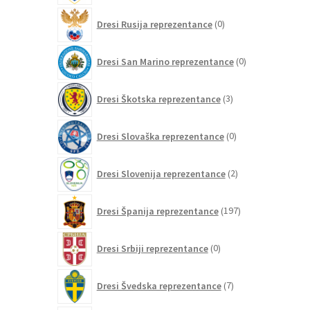
0
Dresi Rusija reprezentance
0
izdelkov
0
Dresi San Marino reprezentance
0
izdelkov
3
Dresi Škotska reprezentance
3
izdelki
0
Dresi Slovaška reprezentance
0
izdelkov
2
Dresi Slovenija reprezentance
2
izdelka
197
Dresi Španija reprezentance
197
izdelkov
0
Dresi Srbiji reprezentance
0
izdelkov
7
Dresi Švedska reprezentance
7
izdelkov