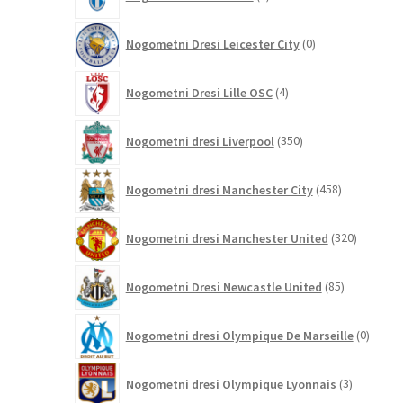
izdelkov
0
Nogometni Dresi Leicester City
0
izdelkov
4
Nogometni Dresi Lille OSC
4
izdelki
350
Nogometni dresi Liverpool
350
izdelkov
458
Nogometni dresi Manchester City
458
izdelkov
320
Nogometni dresi Manchester United
320
izdelkov
85
Nogometni Dresi Newcastle United
85
izdelkov
0
Nogometni dresi Olympique De Marseille
0
izdelk
3
Nogometni dresi Olympique Lyonnais
3
izdelki