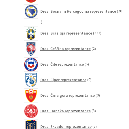
Dresi Bosna in Hercegovina reprezentance
20
20
izdelkov
223
Dresi Brazilija reprezentance
223
izdelkov
2
Dresi Češčina reprezentance
2
izdelka
5
Dresi Čile reprezentance
5
izdelkov
0
Dresi Ciper reprezentance
0
izdelkov
0
Dresi Črna gora reprezentance
0
izdelkov
3
Dresi Danska reprezentance
3
izdelki
3
Dresi Ekvador reprezentance
3
izdelki