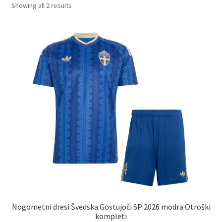
Sorted
Showing all 2 results
by
latest
Nogometni dresi Švedska Gostujoči SP 2026 modra Otroški
kompleti