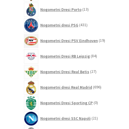
13
Nogometni Dresi Porto
13
izdelkov
431
Nogometni dresi PSG
431
izdelkov
19
Nogometni Dresi PSV Eindhoven
19
izdelkov
84
Nogometni Dresi RB Leipzig
84
izdelkov
27
Nogometni Dresi Real Betis
27
izdelkov
696
Nogometni dresi Real Madrid
696
izdelkov
0
Nogometni Dresi Sporting CP
0
izdelkov
21
Nogometni dresi SSC Napoli
21
izdelkov