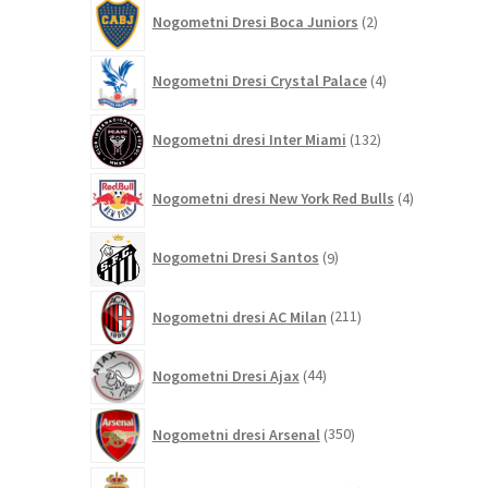
2
Nogometni Dresi Boca Juniors
2
izdelka
4
Nogometni Dresi Crystal Palace
4
izdelki
132
Nogometni dresi Inter Miami
132
izdelkov
4
Nogometni dresi New York Red Bulls
4
izdelki
9
Nogometni Dresi Santos
9
izdelkov
211
Nogometni dresi AC Milan
211
izdelkov
44
Nogometni Dresi Ajax
44
izdelkov
350
Nogometni dresi Arsenal
350
izdelkov
8