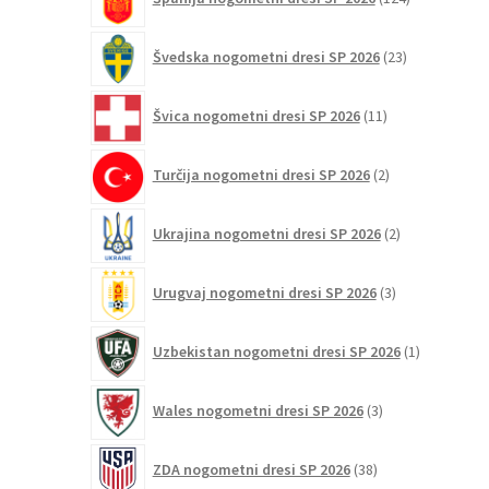
izdelkov
23
Švedska nogometni dresi SP 2026
23
izdelkov
11
Švica nogometni dresi SP 2026
11
izdelkov
2
Turčija nogometni dresi SP 2026
2
izdelka
2
Ukrajina nogometni dresi SP 2026
2
izdelka
3
Urugvaj nogometni dresi SP 2026
3
izdelki
1
Uzbekistan nogometni dresi SP 2026
1
izdelek
3
Wales nogometni dresi SP 2026
3
izdelki
38
ZDA nogometni dresi SP 2026
38
izdelkov