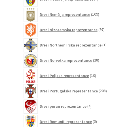
izdelkov
109
Dresi Nemčija reprezentance
109
izdelkov
97
Dresi Nizozemska reprezentance
97
izdelkov
1
Dresi Northern Irska reprezentance
1
izdelek
28
Dresi Norveška reprezentance
28
izdelkov
10
Dresi Poljska reprezentance
10
izdelkov
208
Dresi Portugalska reprezentance
208
izdelkov
4
Dresi puran reprezentance
4
izdelki
0
Dresi Romuniji reprezentance
0
izdelkov