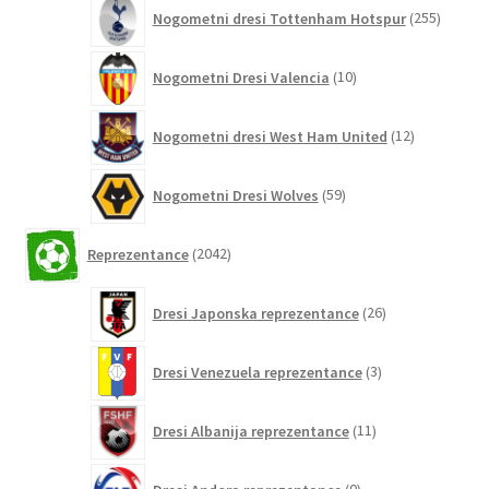
255
Nogometni dresi Tottenham Hotspur
255
izdelko
10
Nogometni Dresi Valencia
10
izdelkov
12
Nogometni dresi West Ham United
12
izdelkov
59
Nogometni Dresi Wolves
59
izdelkov
2042
Reprezentance
2042
izdelkov
26
Dresi Japonska reprezentance
26
izdelkov
3
Dresi Venezuela reprezentance
3
izdelki
11
Dresi Albanija reprezentance
11
izdelkov
0