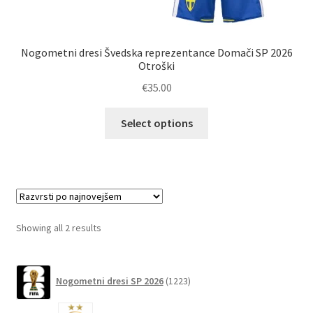
Nogometni dresi Švedska reprezentance Domači SP 2026
Otroški
€
35.00
Ta
Select options
izdelek
ima
več
različic.
Možnosti
lahko
Sorted
Showing all 2 results
izberete
by
na
latest
1223
strani
Nogometni dresi SP 2026
1223
izdelkov
izdelka
6