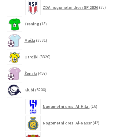
38
ZDA nogometni dresi SP 2026
38
izdelkov
13
Trening
13
izdelkov
3881
Moški
3881
izdelkov
3320
Otroški
3320
izdelkov
497
Ženski
497
izdelkov
6200
Klubi
6200
izdelkov
16
Nogometni dresi Al-Hilal
16
izdelkov
42
Nogometni dresi Al-Nassr
42
izdelkov
31