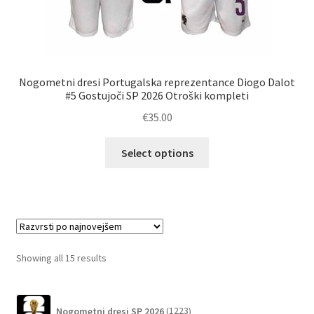
Nogometni dresi Portugalska reprezentance Diogo Dalot
#5 Gostujoči SP 2026 Otroški kompleti
€
35.00
Ta
Select options
izdelek
ima
več
različic.
Možnosti
lahko
Sorted
Showing all 15 results
izberete
by
na
latest
1223
strani
Nogometni dresi SP 2026
1223