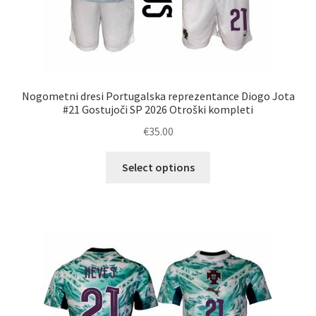
Nogometni dresi Portugalska reprezentance Diogo Jota
#21 Gostujoči SP 2026 Otroški kompleti
€
35.00
Ta
Select options
izdelek
ima
več
različic.
Možnosti
lahko
izberete
na