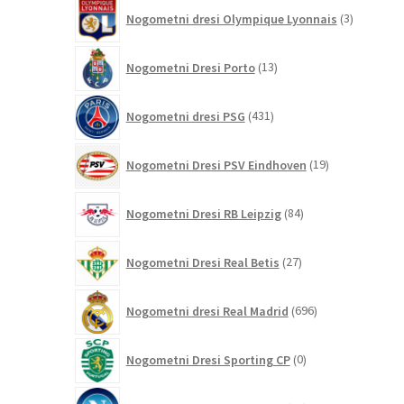
3
Nogometni dresi Olympique Lyonnais
3
izdelki
13
Nogometni Dresi Porto
13
izdelkov
431
Nogometni dresi PSG
431
izdelkov
19
Nogometni Dresi PSV Eindhoven
19
izdelkov
84
Nogometni Dresi RB Leipzig
84
izdelkov
27
Nogometni Dresi Real Betis
27
izdelkov
696
Nogometni dresi Real Madrid
696
izdelkov
0
Nogometni Dresi Sporting CP
0
izdelkov
21