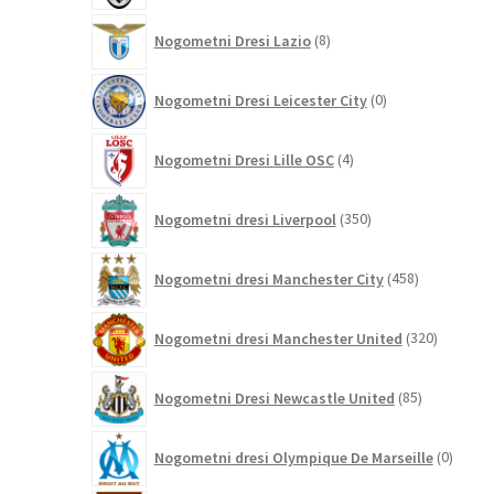
8
Nogometni Dresi Lazio
8
izdelkov
0
Nogometni Dresi Leicester City
0
izdelkov
4
Nogometni Dresi Lille OSC
4
izdelki
350
Nogometni dresi Liverpool
350
izdelkov
458
Nogometni dresi Manchester City
458
izdelkov
320
Nogometni dresi Manchester United
320
izdelkov
85
Nogometni Dresi Newcastle United
85
izdelkov
0
Nogometni dresi Olympique De Marseille
0
izdelk