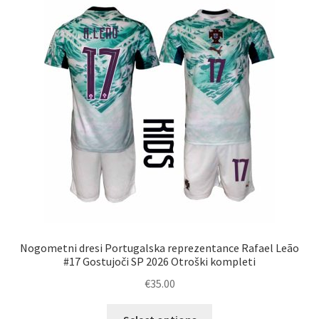
Možnosti
lahko
izberete
na
strani
izdelka
Nogometni dresi Portugalska reprezentance Rafael Leão
#17 Gostujoči SP 2026 Otroški kompleti
€
35.00
Ta