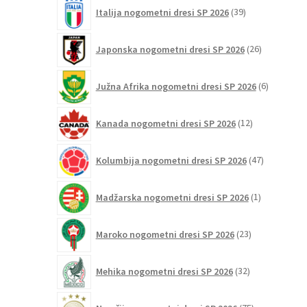
39
Italija nogometni dresi SP 2026
39
izdelkov
26
Japonska nogometni dresi SP 2026
26
izdelkov
6
Južna Afrika nogometni dresi SP 2026
6
izdelkov
12
Kanada nogometni dresi SP 2026
12
izdelkov
47
Kolumbija nogometni dresi SP 2026
47
izdelkov
1
Madžarska nogometni dresi SP 2026
1
izdelek
23
Maroko nogometni dresi SP 2026
23
izdelkov
32
Mehika nogometni dresi SP 2026
32
izdelkov
75