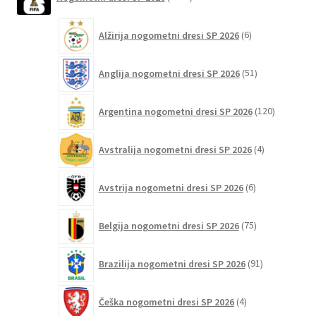
izdelkov
izdelka
6
Alžirija nogometni dresi SP 2026
6
izdelkov
51
Anglija nogometni dresi SP 2026
51
izdelkov
120
Argentina nogometni dresi SP 2026
120
izdelkov
4
Avstralija nogometni dresi SP 2026
4
izdelki
6
Avstrija nogometni dresi SP 2026
6
izdelkov
75
Belgija nogometni dresi SP 2026
75
izdelkov
91
Brazilija nogometni dresi SP 2026
91
izdelkov
4
Češka nogometni dresi SP 2026
4
izdelki