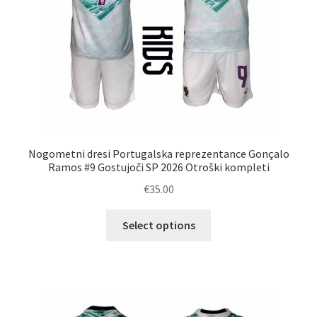
izdelka
Nogometni dresi Portugalska reprezentance Gonçalo
Ramos #9 Gostujoči SP 2026 Otroški kompleti
€
35.00
Ta
Select options
izdelek
ima
več
različic.
Možnosti