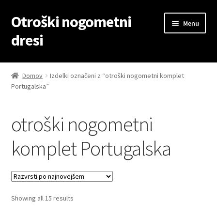
Otroški nogometni
Skip
Skip
Menu
to
to
dresi
navigation
content
Domov
Domov
Izdelki označeni z “otroški nogometni komplet
Portugalska”
Blog
Kontaktiraj nas
otroški nogometni
Košarica
komplet Portugalska
Moj račun
Trgovina
Sorted
Showing all 15 results
by
Zaključek nakupa