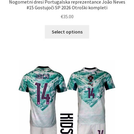
Nogometni dresi Portugalska reprezentance João Neves
#15 Gostujoči SP 2026 Otroški kompleti
€
35.00
Ta
Select options
izdelek
ima
več
različic.
Možnosti
lahko
izberete
na
strani
izdelka