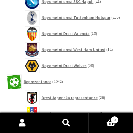
Nogometni dresi SSC Napoli
21
izdelkov
255
Nogometni dresi Tottenham Hotspur
255
izdelko
10
Nogometni Dresi Valencia
10
izdelkov
12
Nogometni dresi West Ham United
12
izdelkov
59
Nogometni Dresi Wolves
59
izdelkov
2042
Reprezentance
2042
izdelkov
26
Dresi Japonska reprezentance
26
izdelkov
3
Dresi Venezuela reprezentance
3
izdelki
0
11
Išči:
Iskanje
Dresi Albanija reprezentance
11
izdelkov