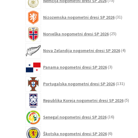
Nemčija nogometni dresi SP 2026
75
izdelkov
31
Nizozemska nogometni dresi SP 2026
31
izdelkov
25
Norveška nogometni dresi SP 2026
25
izdelkov
4
Nova Zelandija nogometni dresi SP 2026
4
izdelki
3
Panama nogometni dresi SP 2026
3
izdelki
131
Portugalska nogometni dresi SP 2026
131
izdelko
5
Republika Koreja nogometni dresi SP 2026
5
izdel
16
Senegal nogometni dresi SP 2026
16
izdelkov
6
Škotska nogometni dresi SP 2026
6
izdelkov