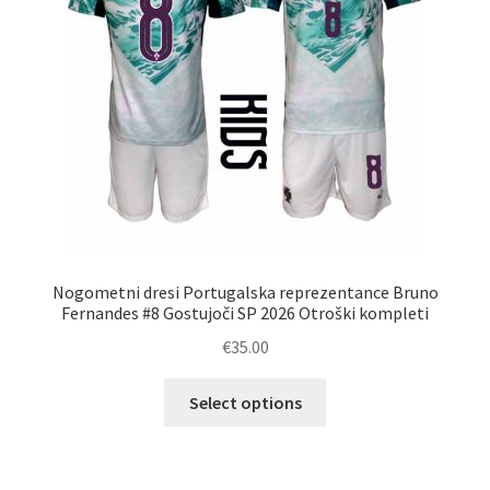
na
strani
izdelka
Nogometni dresi Portugalska reprezentance Bruno
Fernandes #8 Gostujoči SP 2026 Otroški kompleti
€
35.00
Ta
Select options
izdelek
ima
več