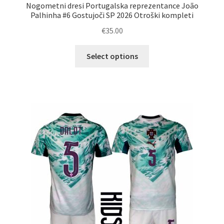
Nogometni dresi Portugalska reprezentance João
Palhinha #6 Gostujoči SP 2026 Otroški kompleti
€
35.00
Ta
Select options
izdelek
ima
več
različic.
Možnosti
lahko
izberete
na
strani
izdelka