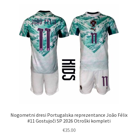
različic.
Možnosti
lahko
izberete
na
strani
izdelka
Nogometni dresi Portugalska reprezentance João Félix
#11 Gostujoči SP 2026 Otroški kompleti
€
35.00