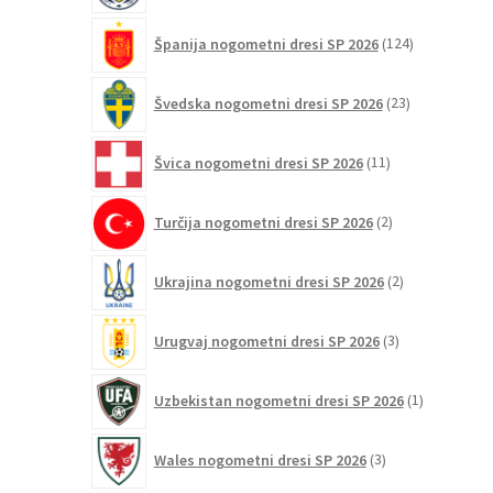
124
Španija nogometni dresi SP 2026
124
izdelkov
23
Švedska nogometni dresi SP 2026
23
izdelkov
11
Švica nogometni dresi SP 2026
11
izdelkov
2
Turčija nogometni dresi SP 2026
2
izdelka
2
Ukrajina nogometni dresi SP 2026
2
izdelka
3
Urugvaj nogometni dresi SP 2026
3
izdelki
1
Uzbekistan nogometni dresi SP 2026
1
izdelek
3
Wales nogometni dresi SP 2026
3
izdelki