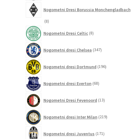
Nogometni Dresi Borussia Monchengladbach
8
8
izdelkov
8
Nogometni Dresi Celtic
8
izdelkov
347
Nogometni dresi Chelsea
347
izdelkov
196
Nogometni dresi Dortmund
196
izdelkov
68
Nogometni dresi Everton
68
izdelkov
13
Nogometni Dresi Feyenoord
13
izdelkov
219
Nogometni dresi Inter Milan
219
izdelkov
171
Nogometni dresi Juventus
171
izdelkov