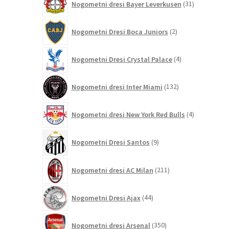
Nogometni dresi Bayer Leverkusen
31
izdelkov
2
Nogometni Dresi Boca Juniors
2
izdelka
4
Nogometni Dresi Crystal Palace
4
izdelki
132
Nogometni dresi Inter Miami
132
izdelkov
4
Nogometni dresi New York Red Bulls
4
izdelki
9
Nogometni Dresi Santos
9
izdelkov
211
Nogometni dresi AC Milan
211
izdelkov
44
Nogometni Dresi Ajax
44
izdelkov
350
Nogometni dresi Arsenal
350