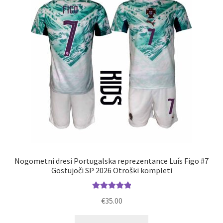
lahko
izberete
na
strani
izdelka
Nogometni dresi Portugalska reprezentance Luís Figo #7
Gostujoči SP 2026 Otroški kompleti
Ocenjeno
€
35.00
5.00
od 5
Ta