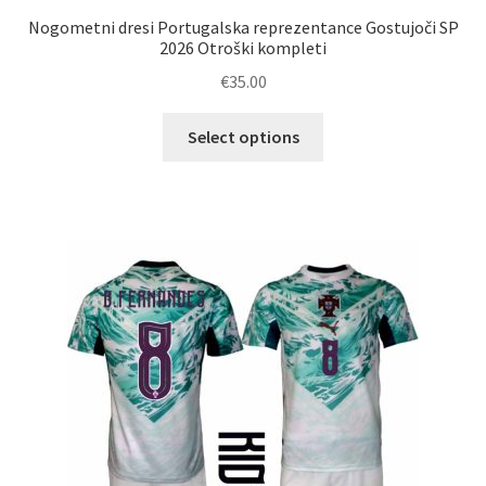
Nogometni dresi Portugalska reprezentance Gostujoči SP
2026 Otroški kompleti
€
35.00
Ta
Select options
izdelek
ima
več
različic.
Možnosti
lahko
izberete
na
strani
izdelka