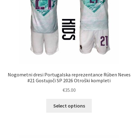
strani
izdelka
Nogometni dresi Portugalska reprezentance Rúben Neves
#21 Gostujoči SP 2026 Otroški kompleti
€
35.00
Ta
Select options
izdelek
ima
več
različic.