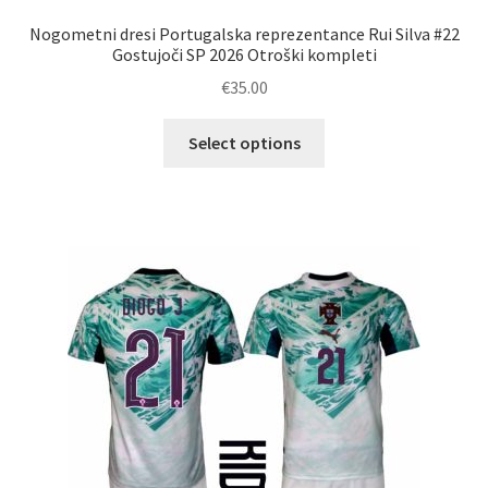
Nogometni dresi Portugalska reprezentance Rui Silva #22
Gostujoči SP 2026 Otroški kompleti
€
35.00
Ta
Select options
izdelek
ima
več
različic.
Možnosti
lahko
izberete
na
strani
izdelka