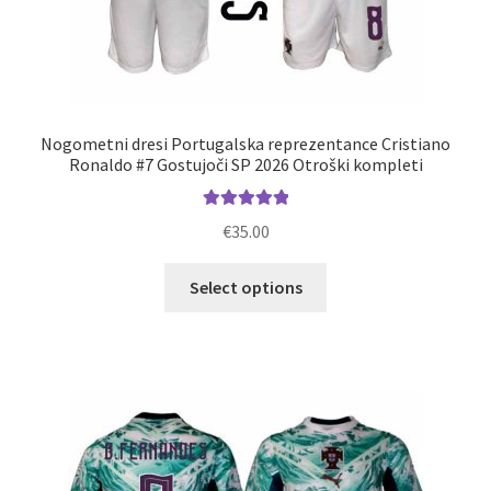
Nogometni dresi Portugalska reprezentance Cristiano
Ronaldo #7 Gostujoči SP 2026 Otroški kompleti
Ocenjeno
€
35.00
5.00
od 5
Ta
Select options
izdelek
ima
več
različic.
Možnosti
lahko
izberete