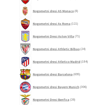
izdelkov
8
Nogometni dresi AS Monaco
8
izdelkov
121
Nogometni dresi As Roma
121
izdelkov
71
Nogometni Dresi Aston Villa
71
izdelkov
24
Nogometni dresi Athletic Bilbao
24
izdelkov
184
Nogometni dresi Atletico Madrid
184
izdelkov
695
Nogometni dresi Barcelona
695
izdelkov
306
Nogometni dresi Bayern Munich
306
izdelkov
26
Nogometni Dresi Benfica
26
izdelkov