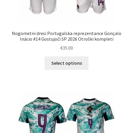
Nogometni dresi Portugalska reprezentance Gonçalo
Inácio #14 Gostujoči SP 2026 Otroški kompleti
€
35.00
Ta
Select options
izdelek
ima
več
različic.
Možnosti
lahko
izberete
na
strani