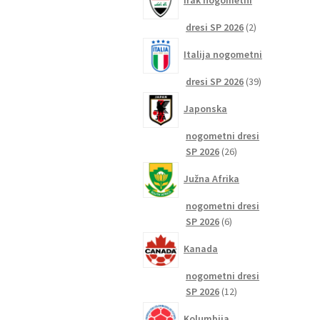
Irak nogometni
2
dresi SP 2026
2
izdelka
Italija nogometni
39
dresi SP 2026
39
izdelkov
Japonska
nogometni dresi
26
SP 2026
26
izdelkov
Južna Afrika
nogometni dresi
6
SP 2026
6
izdelkov
Kanada
nogometni dresi
12
SP 2026
12
izdelkov
Kolumbija