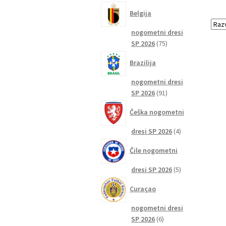
izdelkov
Belgija
nogometni dresi
75
SP 2026
75
izdelkov
Brazilija
nogometni dresi
91
SP 2026
91
izdelkov
Češka nogometni
4
dresi SP 2026
4
izdelki
Čile nogometni
5
dresi SP 2026
5
izdelkov
Curaçao
nogometni dresi
6
SP 2026
6