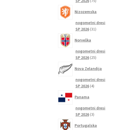
75
SP 2026
75
izdelkov
Nizozemska
nogometni dresi
31
SP 2026
31
izdelkov
Norveška
nogometni dresi
25
SP 2026
25
izdelkov
Nova Zelandija
nogometni dresi
4
SP 2026
4
izdelki
Panama
nogometni dresi
3
SP 2026
3
izdelki
Portugalska