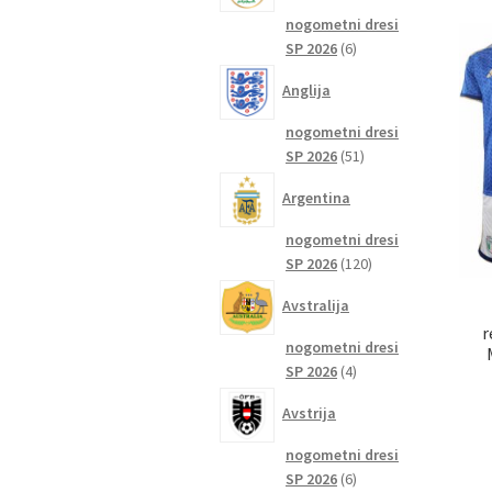
nogometni dresi
6
SP 2026
6
izdelkov
Anglija
nogometni dresi
51
SP 2026
51
izdelkov
Argentina
nogometni dresi
120
SP 2026
120
izdelkov
Avstralija
r
nogometni dresi
4
SP 2026
4
izdelki
Avstrija
nogometni dresi
6
SP 2026
6