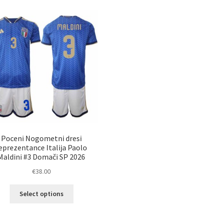
Poceni Nogometni dresi
eprezentance Italija Paolo
Maldini #3 Domači SP 2026
€
38.00
Ta
Select options
izdelek
ima