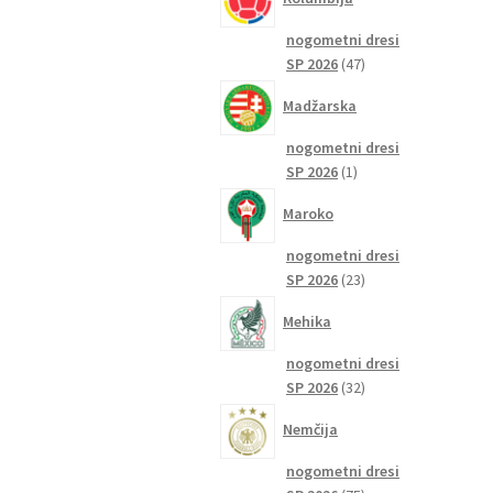
nogometni dresi
47
SP 2026
47
izdelkov
Madžarska
nogometni dresi
1
SP 2026
1
izdelek
Maroko
nogometni dresi
23
SP 2026
23
izdelkov
Mehika
nogometni dresi
32
SP 2026
32
izdelkov
Nemčija
nogometni dresi