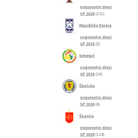
nogometni dresi
131
SP 2026
131
izdelkov
Republika Koreja
nogometni dresi
5
SP 2026
5
izdelkov
Senegal
nogometni dresi
16
SP 2026
16
izdelkov
Škotska
nogometni dresi
6
SP 2026
6
izdelkov
Španija
nogometni dresi
124
SP 2026
124