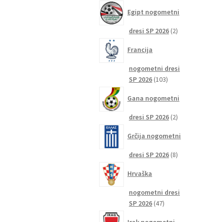
izdelkov
Egipt nogometni
2
dresi SP 2026
2
izdelka
Francija
nogometni dresi
103
SP 2026
103
izdelki
Gana nogometni
2
dresi SP 2026
2
izdelka
Grčija nogometni
8
dresi SP 2026
8
izdelkov
Hrvaška
nogometni dresi
47
SP 2026
47
izdelkov