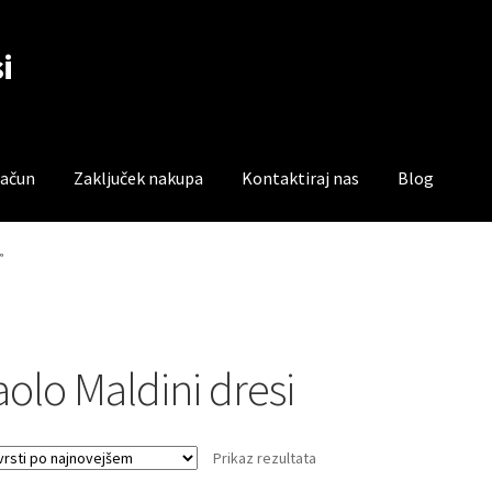
i
račun
Zaključek nakupa
Kontaktiraj nas
Blog
čun
Trgovina
Zaključek nakupa
”
aolo Maldini dresi
Prikaz rezultata