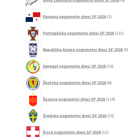
Nova Zelandija nogometni dresi SP 2026
4
izdelki
3
Panama nogometni dresi SP 2026
3
izdelki
131
Portugalska nogometni dresi SP 2026
131
izdelko
5
Republika Koreja nogometni dresi SP 2026
5
izdel
16
Senegal nogometni dresi SP 2026
16
izdelkov
6
Škotska nogometni dresi SP 2026
6
izdelkov
124
Španija nogometni dresi SP 2026
124
izdelkov
23
Švedska nogometni dresi SP 2026
23
izdelkov
11
Švica nogometni dresi SP 2026
11
izdelkov