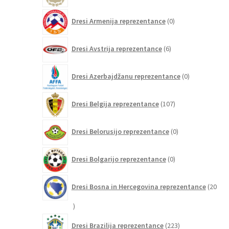
0
Dresi Armenija reprezentance
0
izdelkov
6
Dresi Avstrija reprezentance
6
izdelkov
0
Dresi Azerbajdžanu reprezentance
0
izdelkov
107
Dresi Belgija reprezentance
107
izdelkov
0
Dresi Belorusijo reprezentance
0
izdelkov
0
Dresi Bolgarijo reprezentance
0
izdelkov
Dresi Bosna in Hercegovina reprezentance
20
20
izdelkov
223
Dresi Brazilija reprezentance
223