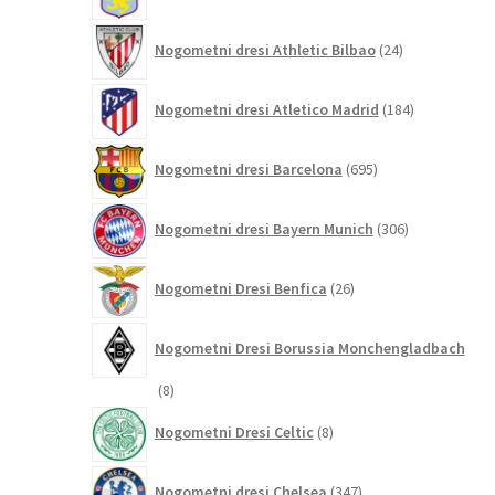
24
Nogometni dresi Athletic Bilbao
24
izdelkov
184
Nogometni dresi Atletico Madrid
184
izdelkov
695
Nogometni dresi Barcelona
695
izdelkov
306
Nogometni dresi Bayern Munich
306
izdelkov
26
Nogometni Dresi Benfica
26
izdelkov
Nogometni Dresi Borussia Monchengladbach
8
8
izdelkov
8
Nogometni Dresi Celtic
8
izdelkov
347
Nogometni dresi Chelsea
347