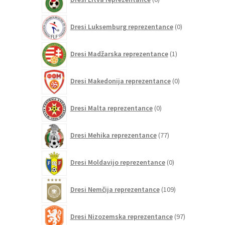
izdelkov
0
Dresi Luksemburg reprezentance
0
izdelkov
1
Dresi Madžarska reprezentance
1
izdelek
0
Dresi Makedonija reprezentance
0
izdelkov
0
Dresi Malta reprezentance
0
izdelkov
77
Dresi Mehika reprezentance
77
izdelkov
0
Dresi Moldavijo reprezentance
0
izdelkov
109
Dresi Nemčija reprezentance
109
izdelkov
97
Dresi Nizozemska reprezentance
97
izdelkov