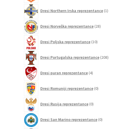
1
Dresi Northern Irska reprezentance
1
izdelek
28
Dresi Norveška reprezentance
28
izdelkov
10
Dresi Poljska reprezentance
10
izdelkov
208
Dresi Portugalska reprezentance
208
izdelkov
4
Dresi puran reprezentance
4
izdelki
0
Dresi Romuniji reprezentance
0
izdelkov
0
Dresi Rusija reprezentance
0
izdelkov
0
Dresi San Marino reprezentance
0
izdelkov