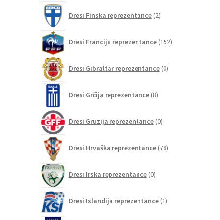
2
Dresi Finska reprezentance
2
izdelka
152
Dresi Francija reprezentance
152
izdelkov
0
Dresi Gibraltar reprezentance
0
izdelkov
8
Dresi Grčija reprezentance
8
izdelkov
0
Dresi Gruzija reprezentance
0
izdelkov
78
Dresi Hrvaška reprezentance
78
izdelkov
0
Dresi Irska reprezentance
0
izdelkov
1
Dresi Islandija reprezentance
1
izdelek