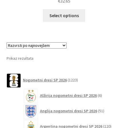
€
32.65
Ta
Select options
izdelek
ima
več
različic.
Možnosti
lahko
Prikaz rezultata
izberete
na
1223
strani
Nogometni dresi SP 2026
1223
izdelkov
izdelka
6
Alžirija nogometni dresi SP 2026
6
izdelkov
51
Anglija nogometni dresi SP 2026
51
izdelkov
120
Argentina nogometni dresi SP 2026
120