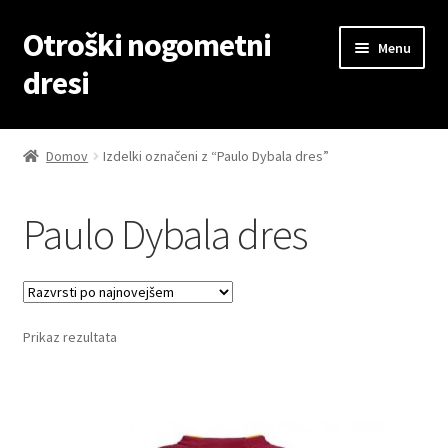
Otroški nogometni
Skip
Skip
Menu
to
to
dresi
navigation
content
Domov
Domov
Izdelki označeni z “Paulo Dybala dres”
Blog
Paulo Dybala dres
Kontaktiraj nas
Košarica
Prikaz rezultata
Moj račun
Trgovina
Zaključek nakupa