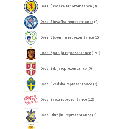
3
Dresi Škotska reprezentance
3
izdelki
0
Dresi Slovaška reprezentance
0
izdelkov
2
Dresi Slovenija reprezentance
2
izdelka
197
Dresi Španija reprezentance
197
izdelkov
0
Dresi Srbiji reprezentance
0
izdelkov
7
Dresi Švedska reprezentance
7
izdelkov
12
Dresi Švica reprezentance
12
izdelkov
2
Dresi Ukrajini reprezentance
2
izdelka
21