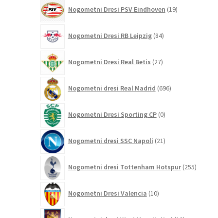
19
Nogometni Dresi PSV Eindhoven
19
izdelkov
84
Nogometni Dresi RB Leipzig
84
izdelkov
27
Nogometni Dresi Real Betis
27
izdelkov
696
Nogometni dresi Real Madrid
696
izdelkov
0
Nogometni Dresi Sporting CP
0
izdelkov
21
Nogometni dresi SSC Napoli
21
izdelkov
255
Nogometni dresi Tottenham Hotspur
255
izdelko
10
Nogometni Dresi Valencia
10
izdelkov
12