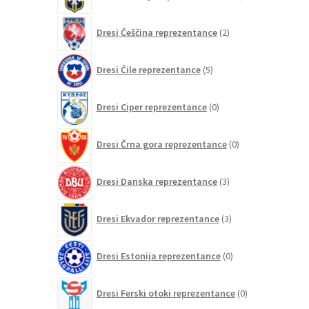
izdelkov
2
Dresi Češčina reprezentance
2
izdelka
5
Dresi Čile reprezentance
5
izdelkov
0
Dresi Ciper reprezentance
0
izdelkov
0
Dresi Črna gora reprezentance
0
izdelkov
3
Dresi Danska reprezentance
3
izdelki
3
Dresi Ekvador reprezentance
3
izdelki
0
Dresi Estonija reprezentance
0
izdelkov
0
Dresi Ferski otoki reprezentance
0
izdelkov