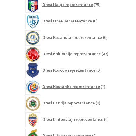
75
Dresi Italija reprezentance
75
izdelkov
0
Dresi Izrael reprezentance
0
izdelkov
0
Dresi Kazahstan reprezentance
0
izdelkov
47
Dresi Kolumbija reprezentance
47
izdelkov
0
Dresi Kosovo reprezentance
0
izdelkov
1
Dresi Kostarika reprezentance
1
izdelek
0
Dresi Latvija reprezentance
0
izdelkov
0
Dresi Lihtenštajn reprezentance
0
izdelkov
0
Dresi Litva reprezentance
0