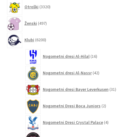
3320
Otroški
3320
izdelkov
497
Ženski
497
izdelkov
6200
Klubi
6200
izdelkov
16
Nogometni dresi Al-Hilal
16
izdelkov
42
Nogometni dresi Al-Nassr
42
izdelkov
31
Nogometni dresi Bayer Leverkusen
31
izdelkov
2
Nogometni Dresi Boca Juniors
2
izdelka
4
Nogometni Dresi Crystal Palace
4
izdelki
132