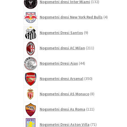
Nogometni dresi Inter Miami
132
izdelkov
4
Nogometni dresi New York Red Bulls
4
izdelki
9
Nogometni Dresi Santos
9
izdelkov
211
Nogometni dresi AC Milan
211
izdelkov
44
Nogometni Dresi Ajax
44
izdelkov
350
Nogometni dresi Arsenal
350
izdelkov
8
Nogometni dresi AS Monaco
8
izdelkov
121
Nogometni dresi As Roma
121
izdelkov
71
Nogometni Dresi Aston Villa
71
izdelkov