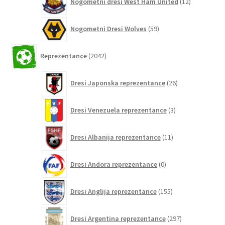
Nogometni dresi West Ham United
12
izdelkov
59
Nogometni Dresi Wolves
59
izdelkov
2042
Reprezentance
2042
izdelkov
26
Dresi Japonska reprezentance
26
izdelkov
3
Dresi Venezuela reprezentance
3
izdelki
11
Dresi Albanija reprezentance
11
izdelkov
0
Dresi Andora reprezentance
0
izdelkov
155
Dresi Anglija reprezentance
155
izdelkov
297
Dresi Argentina reprezentance
297
izdelkov