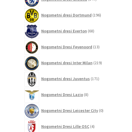
izdelkov
196
Nogometni dresi Dortmund
196
izdelkov
68
Nogometni dresi Everton
68
izdelkov
13
Nogometni Dresi Feyenoord
13
izdelkov
219
Nogometni dresi Inter Milan
219
izdelkov
171
Nogometni dresi Juventus
171
izdelkov
8
Nogometni Dresi Lazio
8
izdelkov
0
Nogometni Dresi Leicester City
0
izdelkov
4
Nogometni Dresi Lille OSC
4
izdelki