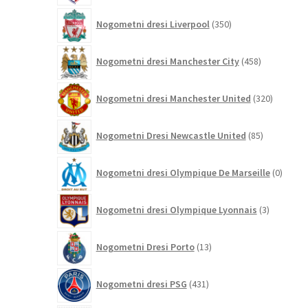
350
Nogometni dresi Liverpool
350
izdelkov
458
Nogometni dresi Manchester City
458
izdelkov
320
Nogometni dresi Manchester United
320
izdelkov
85
Nogometni Dresi Newcastle United
85
izdelkov
0
Nogometni dresi Olympique De Marseille
0
izdelk
3
Nogometni dresi Olympique Lyonnais
3
izdelki
13
Nogometni Dresi Porto
13
izdelkov
431
Nogometni dresi PSG
431
izdelkov