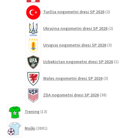
2
Turčija nogometni dresi SP 2026
2
izdelka
2
Ukrajina nogometni dresi SP 2026
2
izdelka
3
Urugvaj nogometni dresi SP 2026
3
izdelki
1
Uzbekistan nogometni dresi SP 2026
1
izdelek
3
Wales nogometni dresi SP 2026
3
izdelki
38
ZDA nogometni dresi SP 2026
38
izdelkov
13
Trening
13
izdelkov
3881
Moški
3881
izdelkov