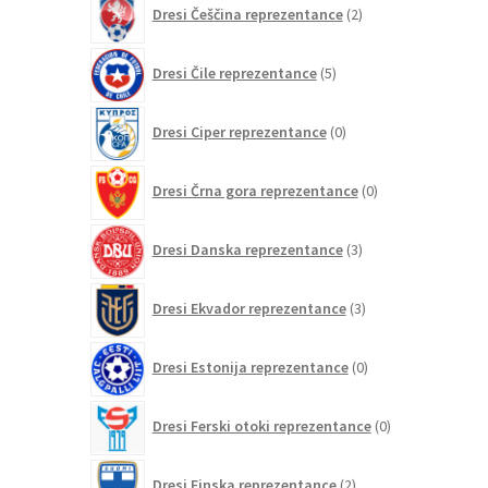
Dresi Češčina reprezentance
2
izdelka
5
Dresi Čile reprezentance
5
izdelkov
0
Dresi Ciper reprezentance
0
izdelkov
0
Dresi Črna gora reprezentance
0
izdelkov
3
Dresi Danska reprezentance
3
izdelki
3
Dresi Ekvador reprezentance
3
izdelki
0
Dresi Estonija reprezentance
0
izdelkov
0
Dresi Ferski otoki reprezentance
0
izdelkov
2
Dresi Finska reprezentance
2