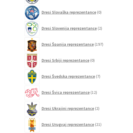
0
Dresi Slovaška reprezentance
0
izdelkov
2
Dresi Slovenija reprezentance
2
izdelka
197
Dresi Španija reprezentance
197
izdelkov
0
Dresi Srbiji reprezentance
0
izdelkov
7
Dresi Švedska reprezentance
7
izdelkov
12
Dresi Švica reprezentance
12
izdelkov
2
Dresi Ukrajini reprezentance
2
izdelka
21
Dresi Urugvaj reprezentance
21
izdelkov