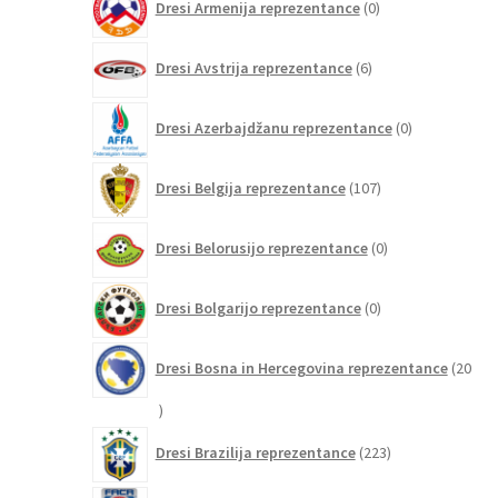
Dresi Armenija reprezentance
0
izdelkov
6
Dresi Avstrija reprezentance
6
izdelkov
0
Dresi Azerbajdžanu reprezentance
0
izdelkov
107
Dresi Belgija reprezentance
107
izdelkov
0
Dresi Belorusijo reprezentance
0
izdelkov
0
Dresi Bolgarijo reprezentance
0
izdelkov
Dresi Bosna in Hercegovina reprezentance
20
20
izdelkov
223
Dresi Brazilija reprezentance
223
izdelkov
2