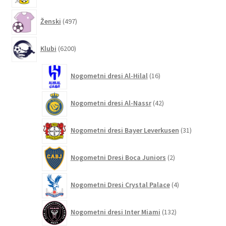
497
Ženski
497
izdelkov
6200
Klubi
6200
izdelkov
16
Nogometni dresi Al-Hilal
16
izdelkov
42
Nogometni dresi Al-Nassr
42
izdelkov
31
Nogometni dresi Bayer Leverkusen
31
izdelkov
2
Nogometni Dresi Boca Juniors
2
izdelka
4
Nogometni Dresi Crystal Palace
4
izdelki
132
Nogometni dresi Inter Miami
132
izdelkov