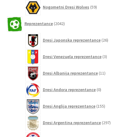
59
Nogometni Dresi Wolves
59
izdelkov
2042
Reprezentance
2042
izdelkov
26
Dresi Japonska reprezentance
26
izdelkov
3
Dresi Venezuela reprezentance
3
izdelki
11
Dresi Albanija reprezentance
11
izdelkov
0
Dresi Andora reprezentance
0
izdelkov
155
Dresi Anglija reprezentance
155
izdelkov
297
Dresi Argentina reprezentance
297
izdelkov
0