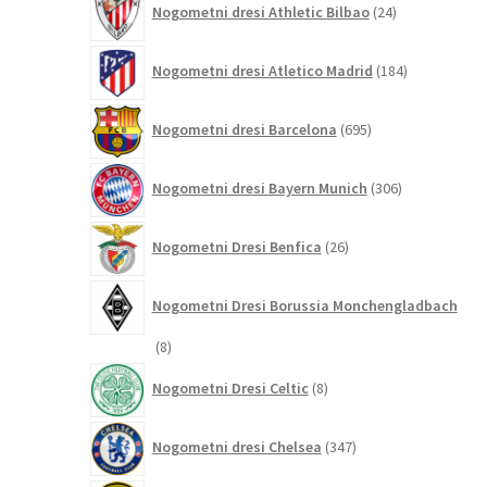
Nogometni dresi Athletic Bilbao
24
izdelkov
184
Nogometni dresi Atletico Madrid
184
izdelkov
695
Nogometni dresi Barcelona
695
izdelkov
306
Nogometni dresi Bayern Munich
306
izdelkov
26
Nogometni Dresi Benfica
26
izdelkov
Nogometni Dresi Borussia Monchengladbach
8
8
izdelkov
8
Nogometni Dresi Celtic
8
izdelkov
347
Nogometni dresi Chelsea
347
izdelkov