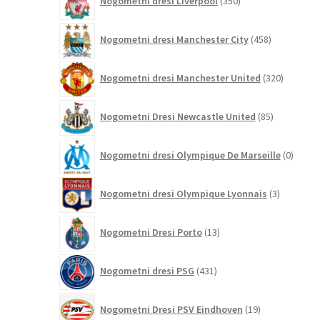
Nogometni dresi Liverpool
350
izdelkov
458
Nogometni dresi Manchester City
458
izdelkov
320
Nogometni dresi Manchester United
320
izdelkov
85
Nogometni Dresi Newcastle United
85
izdelkov
0
Nogometni dresi Olympique De Marseille
0
izdelk
3
Nogometni dresi Olympique Lyonnais
3
izdelki
13
Nogometni Dresi Porto
13
izdelkov
431
Nogometni dresi PSG
431
izdelkov
19
Nogometni Dresi PSV Eindhoven
19
izdelkov