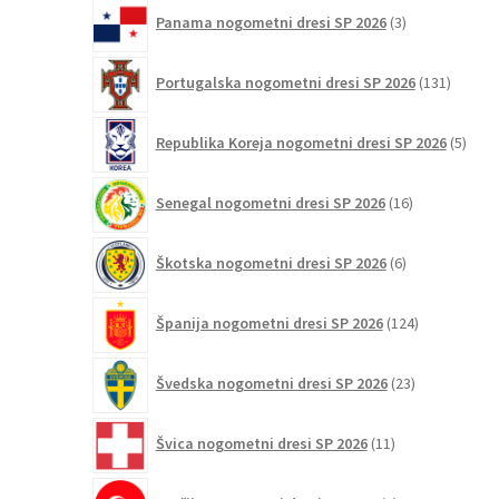
3
Panama nogometni dresi SP 2026
3
izdelki
131
Portugalska nogometni dresi SP 2026
131
izdelko
5
Republika Koreja nogometni dresi SP 2026
5
izdel
16
Senegal nogometni dresi SP 2026
16
izdelkov
6
Škotska nogometni dresi SP 2026
6
izdelkov
124
Španija nogometni dresi SP 2026
124
izdelkov
23
Švedska nogometni dresi SP 2026
23
izdelkov
11
Švica nogometni dresi SP 2026
11
izdelkov
2