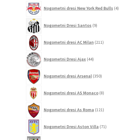
4
Nogometni dresi New York Red Bulls
4
izdelki
9
Nogometni Dresi Santos
9
izdelkov
211
Nogometni dresi AC Milan
211
izdelkov
44
Nogometni Dresi Ajax
44
izdelkov
350
Nogometni dresi Arsenal
350
izdelkov
8
Nogometni dresi AS Monaco
8
izdelkov
121
Nogometni dresi As Roma
121
izdelkov
71
Nogometni Dresi Aston Villa
71
izdelkov
24