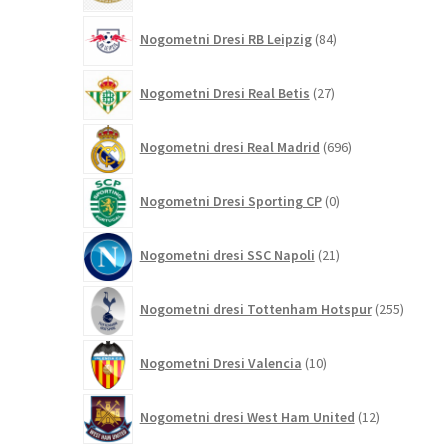
84
Nogometni Dresi RB Leipzig
84
izdelkov
27
Nogometni Dresi Real Betis
27
izdelkov
696
Nogometni dresi Real Madrid
696
izdelkov
0
Nogometni Dresi Sporting CP
0
izdelkov
21
Nogometni dresi SSC Napoli
21
izdelkov
255
Nogometni dresi Tottenham Hotspur
255
izdelko
10
Nogometni Dresi Valencia
10
izdelkov
12
Nogometni dresi West Ham United
12
izdelkov