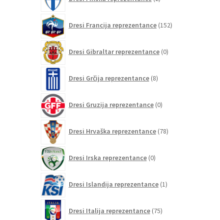
izdelka
152
Dresi Francija reprezentance
152
izdelkov
0
Dresi Gibraltar reprezentance
0
izdelkov
8
Dresi Grčija reprezentance
8
izdelkov
0
Dresi Gruzija reprezentance
0
izdelkov
78
Dresi Hrvaška reprezentance
78
izdelkov
0
Dresi Irska reprezentance
0
izdelkov
1
Dresi Islandija reprezentance
1
izdelek
75
Dresi Italija reprezentance
75
izdelkov