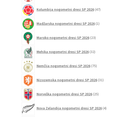
47
Kolumbija nogometni dresi SP 2026
47
izdelkov
1
Madžarska nogometni dresi SP 2026
1
izdelek
23
Maroko nogometni dresi SP 2026
23
izdelkov
32
Mehika nogometni dresi SP 2026
32
izdelkov
75
Nemčija nogometni dresi SP 2026
75
izdelkov
31
Nizozemska nogometni dresi SP 2026
31
izdelkov
25
Norveška nogometni dresi SP 2026
25
izdelkov
4
Nova Zelandija nogometni dresi SP 2026
4
izdelki