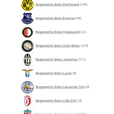
196
Nogometni dresi Dortmund
196
izdelkov
68
Nogometni dresi Everton
68
izdelkov
13
Nogometni Dresi Feyenoord
13
izdelkov
219
Nogometni dresi Inter Milan
219
izdelkov
171
Nogometni dresi Juventus
171
izdelkov
8
Nogometni Dresi Lazio
8
izdelkov
0
Nogometni Dresi Leicester City
0
izdelkov
4
Nogometni Dresi Lille OSC
4
izdelki
350