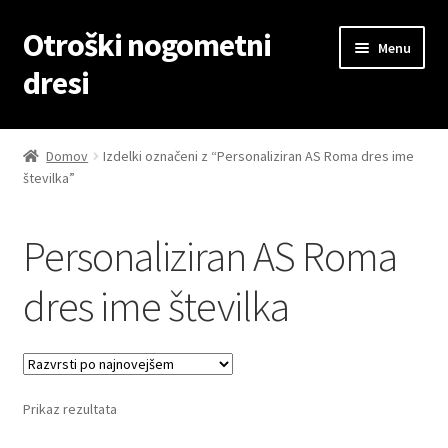
Otroški nogometni
Skip
Skip
Menu
to
to
dresi
navigation
content
Domov
Domov
Izdelki označeni z “Personaliziran AS Roma dres ime
številka”
Blog
Kontaktiraj nas
Personaliziran AS Roma
Košarica
dres ime številka
Moj račun
Trgovina
Prikaz rezultata
Zaključek nakupa