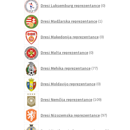
0
Dresi Luksemburg reprezentance
0
izdelkov
1
Dresi Madžarska reprezentance
1
izdelek
0
Dresi Makedonija reprezentance
0
izdelkov
0
Dresi Malta reprezentance
0
izdelkov
77
Dresi Mehika reprezentance
77
izdelkov
0
Dresi Moldavijo reprezentance
0
izdelkov
109
Dresi Nemčija reprezentance
109
izdelkov
97
Dresi Nizozemska reprezentance
97
izdelkov
1