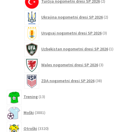
Turčija nogometni dresi SP 2026
2
izdelka
2
Ukrajina nogometni dresi SP 2026
2
izdelka
3
Urugvaj nogometni dresi SP 2026
3
izdelki
1
Uzbekistan nogometni dresi SP 2026
1
izdelek
3
Wales nogometni dresi SP 2026
3
izdelki
38
ZDA nogometni dresi SP 2026
38
izdelkov
13
Trening
13
izdelkov
3881
Moški
3881
izdelkov
3320
Otroški
3320
izdelkov