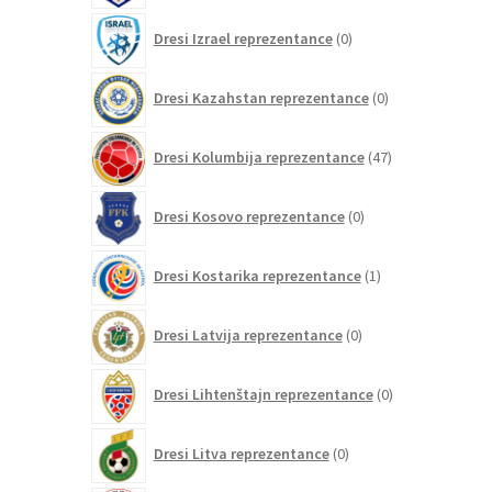
0
Dresi Izrael reprezentance
0
izdelkov
0
Dresi Kazahstan reprezentance
0
izdelkov
47
Dresi Kolumbija reprezentance
47
izdelkov
0
Dresi Kosovo reprezentance
0
izdelkov
1
Dresi Kostarika reprezentance
1
izdelek
0
Dresi Latvija reprezentance
0
izdelkov
0
Dresi Lihtenštajn reprezentance
0
izdelkov
0
Dresi Litva reprezentance
0
izdelkov