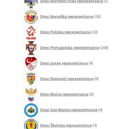
Dresi Northern Irska reprezentance
1
izdelek
28
Dresi Norveška reprezentance
28
izdelkov
10
Dresi Poljska reprezentance
10
izdelkov
208
Dresi Portugalska reprezentance
208
izdelkov
4
Dresi puran reprezentance
4
izdelki
0
Dresi Romuniji reprezentance
0
izdelkov
0
Dresi Rusija reprezentance
0
izdelkov
0
Dresi San Marino reprezentance
0
izdelkov
3
Dresi Škotska reprezentance
3
izdelki