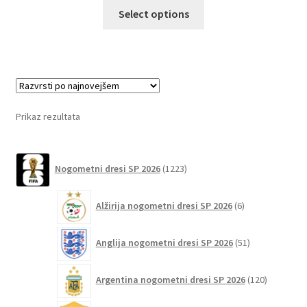
Ta
Select options
izdelek
ima
več
različic.
Možnosti
lahko
Prikaz rezultata
izberete
na
1223
strani
Nogometni dresi SP 2026
1223
izdelkov
izdelka
6
Alžirija nogometni dresi SP 2026
6
izdelkov
51
Anglija nogometni dresi SP 2026
51
izdelkov
120
Argentina nogometni dresi SP 2026
120
izdelkov