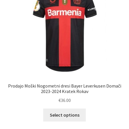
izberete
na
strani
izdelka
Prodajo Moški Nogometni dresi Bayer Leverkusen Domači
2023-2024 Kratek Rokav
€
36.00
Ta
Select options
izdelek
ima