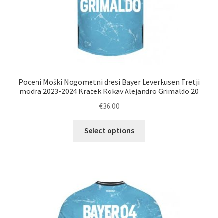
Poceni Moški Nogometni dresi Bayer Leverkusen Tretji
modra 2023-2024 Kratek Rokav Alejandro Grimaldo 20
€
36.00
Ta
Select options
izdelek
ima
več
različic.
Možnosti
lahko
izberete