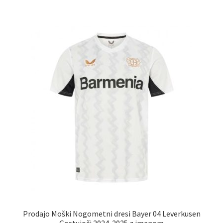
več
različic.
Možnosti
lahko
izberete
na
strani
izdelka
Prodajo Moški Nogometni dresi Bayer 04 Leverkusen
Gostujoči 2024-2025 z imenom