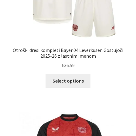
Otroški dresi kompleti Bayer 04 Leverkusen Gostujoči
2025-26 z lastnim imenom
€
36.59
Ta
Select options
izdelek
ima
več
različic.
Možnosti
lahko
izberete