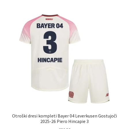
več
različic.
Možnosti
lahko
izberete
na
strani
izdelka
Otroški dresi kompleti Bayer 04 Leverkusen Gostujoči
2025-26 Piero Hincapie 3