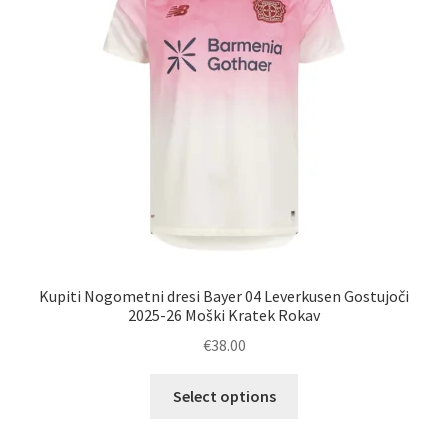
izberete
na
strani
izdelka
Kupiti Nogometni dresi Bayer 04 Leverkusen Gostujoči
2025-26 Moški Kratek Rokav
€
38.00
Ta
Select options
izdelek
ima