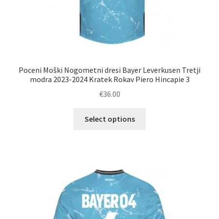
Poceni Moški Nogometni dresi Bayer Leverkusen Tretji
modra 2023-2024 Kratek Rokav Piero Hincapie 3
€
36.00
Ta
Select options
izdelek
ima
več
različic.
Možnosti
lahko
izberete
na