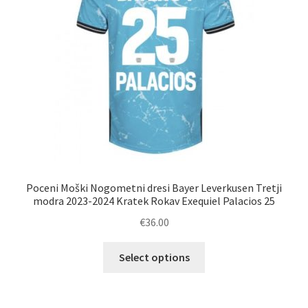
na
strani
izdelka
Poceni Moški Nogometni dresi Bayer Leverkusen Tretji
modra 2023-2024 Kratek Rokav Exequiel Palacios 25
€
36.00
Ta
Select options
izdelek
ima
več