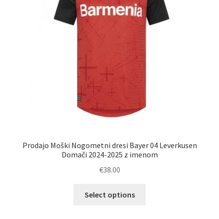
na
strani
izdelka
Prodajo Moški Nogometni dresi Bayer 04 Leverkusen
Domači 2024-2025 z imenom
€
38.00
Ta
Select options
izdelek
ima