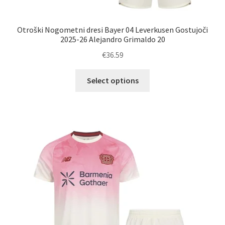
Otroški Nogometni dresi Bayer 04 Leverkusen Gostujoči
2025-26 Alejandro Grimaldo 20
€
36.59
Ta
Select options
izdelek
ima
več
različic.
Možnosti
lahko
izberete
na
strani
izdelka