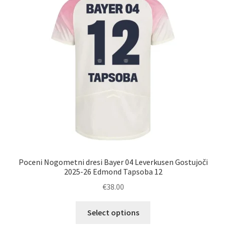
lahko
izberete
na
strani
izdelka
Poceni Nogometni dresi Bayer 04 Leverkusen Gostujoči
2025-26 Edmond Tapsoba 12
€
38.00
Ta
Select options
izdelek