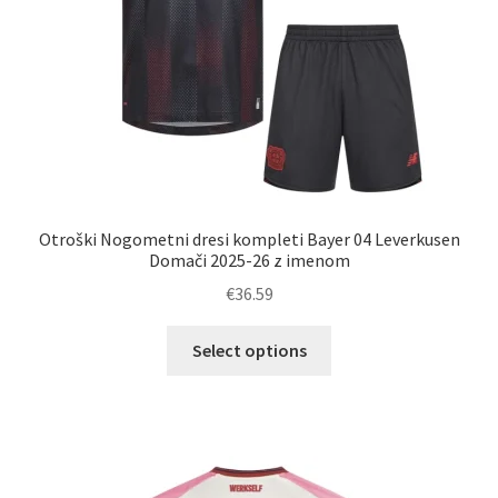
izdelka
Otroški Nogometni dresi kompleti Bayer 04 Leverkusen
Domači 2025-26 z imenom
€
36.59
Ta
Select options
izdelek
ima
več
različic.
Možnosti