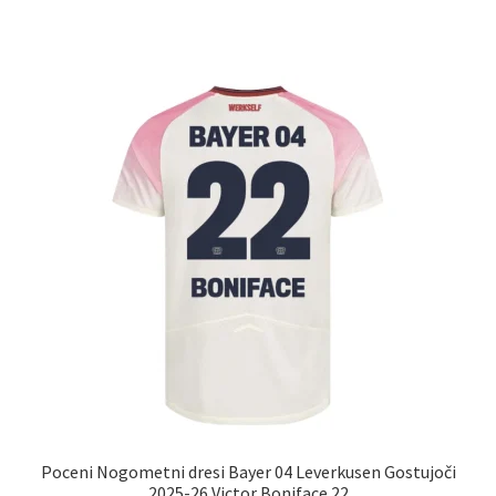
ima
več
različic.
Možnosti
lahko
izberete
na
strani
izdelka
Poceni Nogometni dresi Bayer 04 Leverkusen Gostujoči
2025-26 Victor Boniface 22