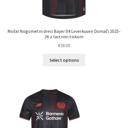
Moški Nogometni dresi Bayer 04 Leverkusen Domači 2025-
26 z lastnim tiskom
€
38.00
Ta
Select options
izdelek
ima
več
različic.
Možnosti
lahko
izberete
na
strani