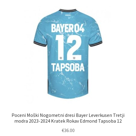
različic.
Možnosti
lahko
izberete
na
strani
izdelka
Poceni Moški Nogometni dresi Bayer Leverkusen Tretji
modra 2023-2024 Kratek Rokav Edmond Tapsoba 12
€
36.00