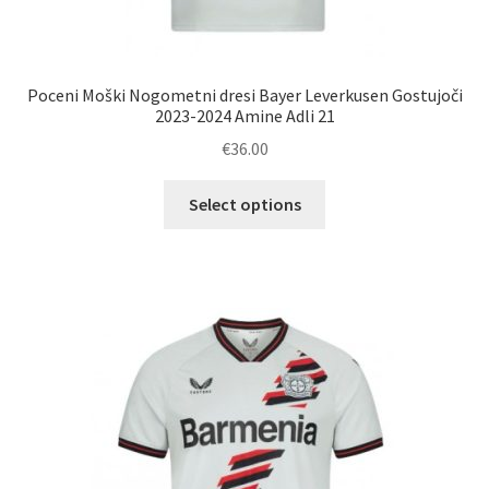
Poceni Moški Nogometni dresi Bayer Leverkusen Gostujoči
2023-2024 Amine Adli 21
€
36.00
Ta
Select options
izdelek
ima
več
različic.
Možnosti
lahko
izberete
na
strani
izdelka