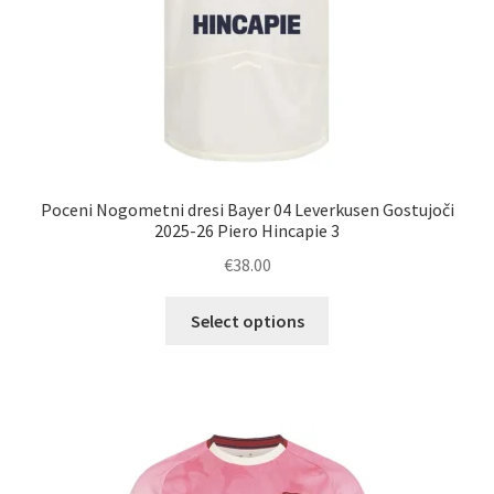
Poceni Nogometni dresi Bayer 04 Leverkusen Gostujoči
2025-26 Piero Hincapie 3
€
38.00
Ta
Select options
izdelek
ima
več
različic.
Možnosti
lahko