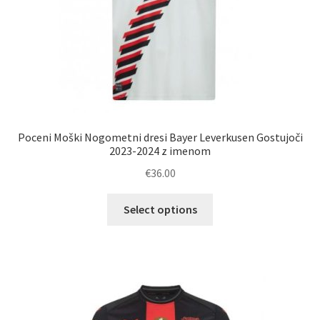
Poceni Moški Nogometni dresi Bayer Leverkusen Gostujoči
2023-2024 z imenom
€
36.00
Ta
Select options
izdelek
ima
več
različic.
Možnosti
lahko