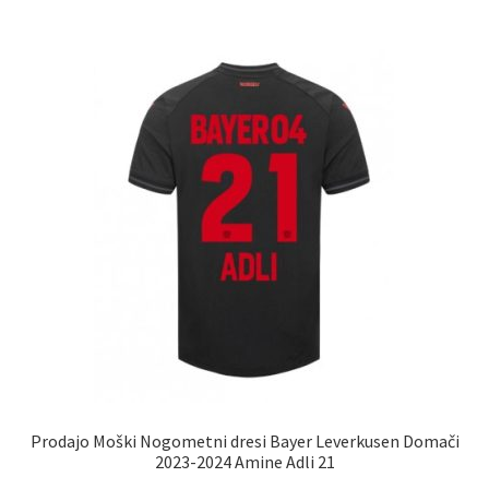
več
različic.
Možnosti
lahko
izberete
na
strani
izdelka
Prodajo Moški Nogometni dresi Bayer Leverkusen Domači
2023-2024 Amine Adli 21