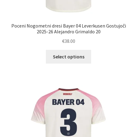
Poceni Nogometni dresi Bayer 04 Leverkusen Gostujoči
2025-26 Alejandro Grimaldo 20
€
38.00
Ta
Select options
izdelek
ima
več
različic.
Možnosti
lahko
izberete
na
strani
izdelka