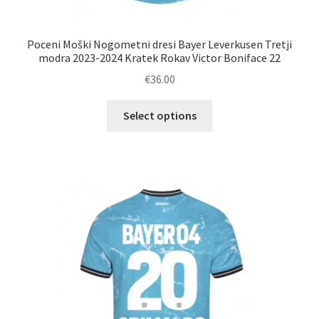
Poceni Moški Nogometni dresi Bayer Leverkusen Tretji
modra 2023-2024 Kratek Rokav Victor Boniface 22
€
36.00
Ta
Select options
izdelek
ima
več
različic.
Možnosti
lahko
izberete
na
strani
izdelka