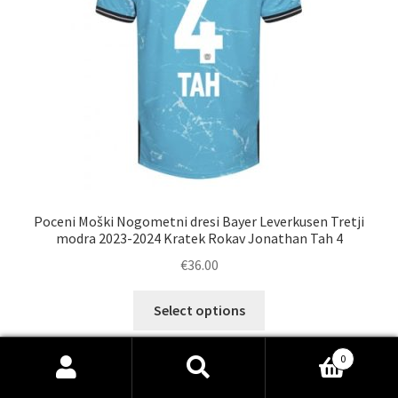
strani
izdelka
Poceni Moški Nogometni dresi Bayer Leverkusen Tretji
modra 2023-2024 Kratek Rokav Jonathan Tah 4
€
36.00
Ta
Select options
izdelek
ima
0
več
Išči:
Iskanje
različic.