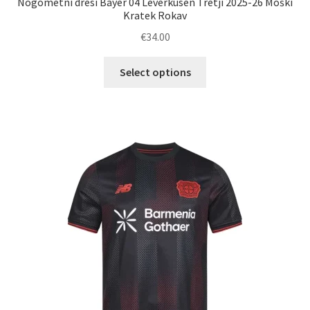
Nogometni dresi Bayer 04 Leverkusen Tretji 2025-26 Moški
Kratek Rokav
€
34.00
Ta
Select options
izdelek
ima
več
različic.
Možnosti
lahko
izberete
na
strani
izdelka