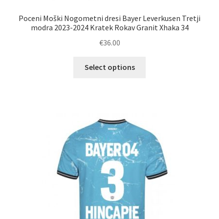
Poceni Moški Nogometni dresi Bayer Leverkusen Tretji
modra 2023-2024 Kratek Rokav Granit Xhaka 34
€
36.00
Ta
Select options
izdelek
ima
več
različic.
Možnosti
lahko
izberete
na
strani
izdelka