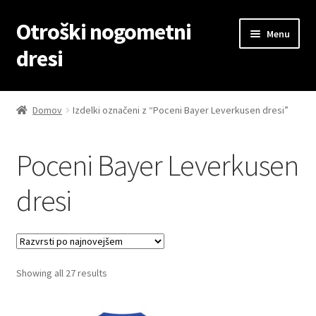
Otroški nogometni
Skip
Skip
Menu
to
to
dresi
navigation
content
Domov
Domov
Izdelki označeni z “Poceni Bayer Leverkusen dresi”
Blog
Poceni Bayer Leverkusen
Kontaktiraj nas
dresi
Košarica
Moj račun
Sorted
Showing all 27 results
Trgovina
by
latest
Zaključek nakupa