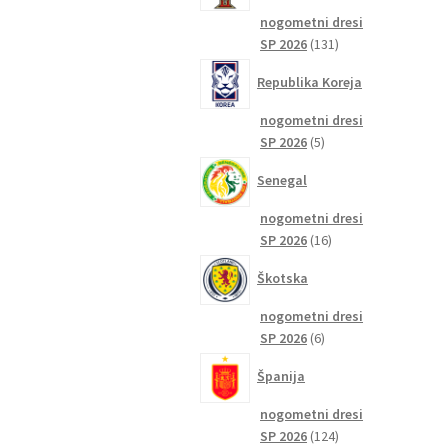
nogometni dresi
131
SP 2026
131
izdelkov
Republika Koreja
nogometni dresi
5
SP 2026
5
izdelkov
Senegal
nogometni dresi
16
SP 2026
16
izdelkov
Škotska
nogometni dresi
6
SP 2026
6
izdelkov
Španija
nogometni dresi
124
SP 2026
124