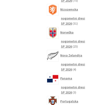
75
SP 2026
75
izdelkov
Nizozemska
nogometni dresi
31
SP 2026
31
izdelkov
Norveška
nogometni dresi
25
SP 2026
25
izdelkov
Nova Zelandija
nogometni dresi
4
SP 2026
4
izdelki
Panama
nogometni dresi
3
SP 2026
3
izdelki
Portugalska