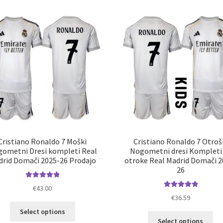
latest
Cristiano Ronaldo 7 Moški
Cristiano Ronaldo 7 Otroš
ometni Dresi kompleti Real
Nogometni dresi Kompleti
rid Domači 2025-26 Prodajo
otroke Real Madrid Domači 2
26
Ocenjeno
€
43.00
5.00
od 5
Ocenjeno
€
36.59
5.00
od 5
Ta
Select options
Ta
izdelek
Select options