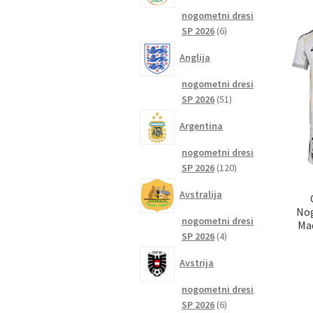
nogometni dresi
6
SP 2026
6
izdelkov
Anglija
nogometni dresi
51
SP 2026
51
izdelkov
Argentina
nogometni dresi
120
SP 2026
120
izdelkov
Avstralija
Nog
nogometni dresi
Mad
4
SP 2026
4
izdelki
Avstrija
nogometni dresi
6
SP 2026
6