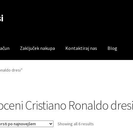
i
račun
Zaključek nakupa
Kontaktiraj nas
Blog
čun
Trgovina
Zaključek nakupa
onaldo dresi”
oceni Cristiano Ronaldo dres
Sorted
Showing all 6 results
by