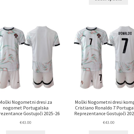
izd
ima
im
več
ve
različic.
razl
Možnosti
Mož
lahko
lah
izberete
izb
na
na
strani
str
izdelka
izd
Moški Nogometni dresi za
Moški Nogometni dresi komp
nogomet Portugalska
Cristiano Ronaldo 7 Portuga
ezentance Gostujoči 2025-26
Reprezentance Gostujoči 20
€
43.00
€
43.00
Ta
Ta