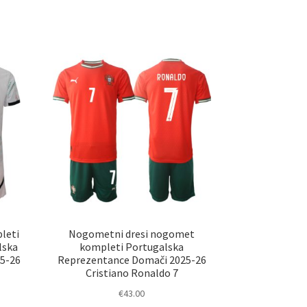
ima
elek
več
a
različic.
č
Možnosti
ičic.
lahko
nosti
izberete
ko
na
erete
strani
izdelka
ani
elka
leti
Nogometni dresi nogomet
lska
kompleti Portugalska
25-26
Reprezentance Domači 2025-26
Cristiano Ronaldo 7
€
43.00