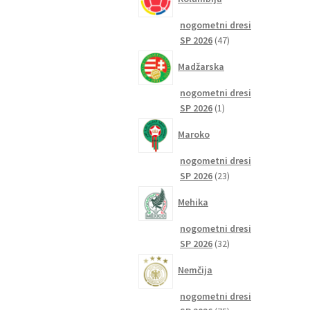
nogometni dresi
47
SP 2026
47
izdelkov
Madžarska
nogometni dresi
1
SP 2026
1
izdelek
Maroko
nogometni dresi
23
SP 2026
23
izdelkov
Mehika
nogometni dresi
32
SP 2026
32
izdelkov
Nemčija
nogometni dresi