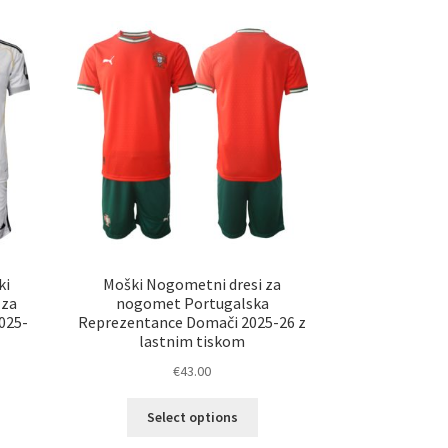
ki
Moški Nogometni dresi za
 za
nogomet Portugalska
025-
Reprezentance Domači 2025-26 z
lastnim tiskom
€
43.00
Ta
Select options
izdelek