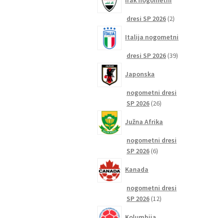
Irak nogometni
2
dresi SP 2026
2
izdelka
Italija nogometni
39
dresi SP 2026
39
izdelkov
Japonska
nogometni dresi
26
SP 2026
26
izdelkov
Južna Afrika
nogometni dresi
6
SP 2026
6
izdelkov
Kanada
nogometni dresi
12
SP 2026
12
izdelkov
Kolumbija