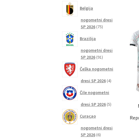
izdelkov
Belgija
nogometni dresi
75
SP 2026
75
izdelkov
Brazilija
nogometni dresi
91
SP 2026
91
izdelkov
Češka nogometni
4
dresi SP 2026
4
izdelki
Čile nogometni
5
dresi SP 2026
5
izdelkov
Curaçao
Repr
nogometni dresi
6
SP 2026
6