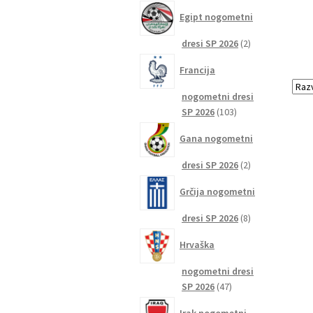
izdelkov
Egipt nogometni
2
dresi SP 2026
2
izdelka
Francija
nogometni dresi
103
SP 2026
103
izdelki
Gana nogometni
2
dresi SP 2026
2
izdelka
Grčija nogometni
8
dresi SP 2026
8
izdelkov
Hrvaška
nogometni dresi
47
SP 2026
47
izdelkov